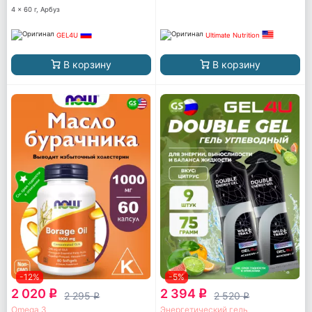
4 x 60 г, Арбуз
GEL4U
Ultimate Nutrition
В корзину
В корзину
-12%
-5%
2 020
2 394
q
q
2 295
2 520
q
q
Omega 3
Энергетический гель