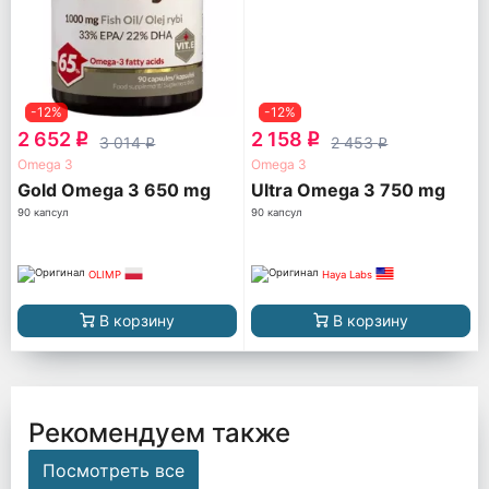
-12%
-12%
2 652
2 158
q
q
3 014
2 453
q
q
Omega 3
Omega 3
Gold Omega 3 650 mg
Ultra Omega 3 750 mg
90 капсул
90 капсул
OLIMP
Haya Labs
В корзину
В корзину
Рекомендуем также
Посмотреть все