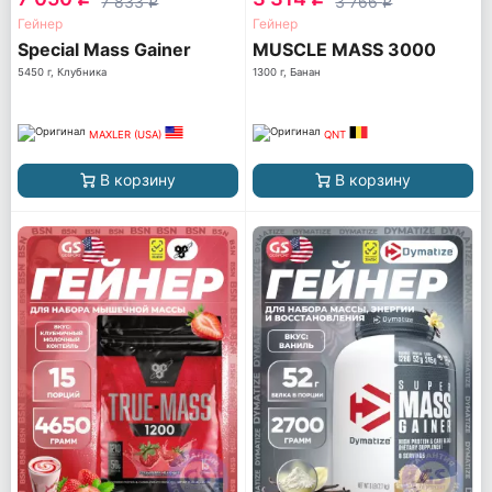
7 833
3 766
q
q
Гейнер
Гейнер
Special Mass Gainer
MUSCLE MASS 3000
5450 г, Клубника
1300 г, Банан
MAXLER (USA)
QNT
В корзину
В корзину