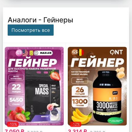
Аналоги - Гейнеры
Посмотреть все
-10%
-12%
7 050
3 314
q
q