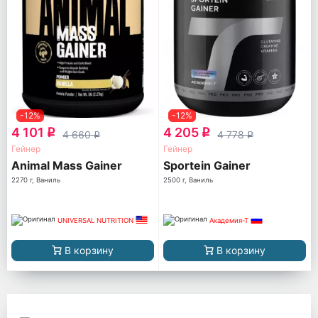
-12%
-12%
4 101
4 205
q
q
4 660
4 778
q
q
Гейнер
Гейнер
Animal Mass Gainer
Sportein Gainer
2270 г, Ваниль
2500 г, Ваниль
UNIVERSAL NUTRITION
Академия-Т
В корзину
В корзину