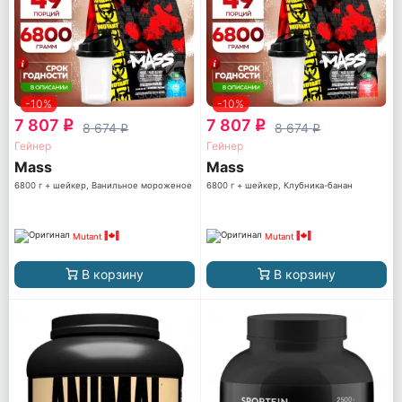
-10%
-10%
7 807
7 807
q
q
8 674
8 674
q
q
Гейнер
Гейнер
Mass
Mass
6800 г + шейкер, Ванильное мороженое
6800 г + шейкер, Клубника-банан
Mutant
Mutant
В корзину
В корзину