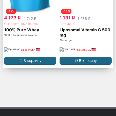
-12%
-12%
4 173
1 131
q
q
4 742
1 286
q
q
Сывороточный протеин
Витамин С
100% Pure Whey
Liposomal Vitamin C 500
mg
1000 г, Бурбонская ваниль
30 капсул
BioTechUSA
BioTechUSA
В корзину
В корзину