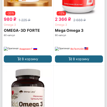
-20%
-12%
980
2 366
q
q
1 225
2 688
q
q
Omega 3
Omega 3
OMEGA-3D FORTE
Mega Omega 3
60 капсул
90 капсул
Академия-Т
BioTechUSA
В корзину
В корзину