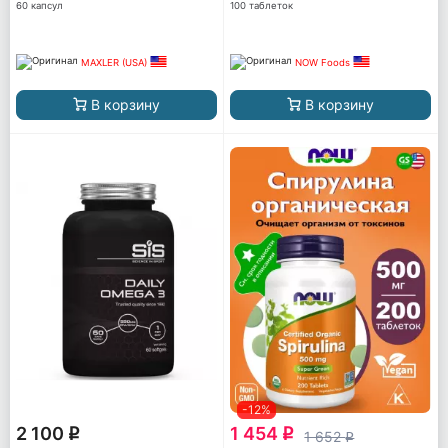
60 капсул
100 таблеток
MAXLER (USA)
NOW Foods
В корзину
В корзину
-12%
2 100
1 454
q
q
1 652
q