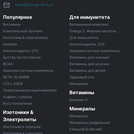
Sales@Energy-Body.ru
Популярное
Для иммунитета
Витамины
Витаминный комплекс
Комплексный протеин
Omega 3, Жирные кислоты
Изотоники & электролиты
Для иммунитета
Креатин
Антиоксиданты, Q10
Антиоксиданты, Q10
Аминокислотные комплексы
Бустер тестостерона
Витамины для женщин
ВСАА
Витамины для мужчин
Аминокислотные комплексы
Витамины для детей
BETA-ALANINE
Здоровый сон
COLLAGEN
Минералы
Предтренировочный комплекс
Витамины
Кофеин, гуарана
Витамин A
Восстановление
Минералы
Изотоники &
Минералы
Электролиты
Минералы раздельные
Изотоники в порошке
Кальций & магний
Изотоники в шипучках