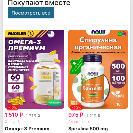
Покупают вместе
Посмотреть все
-12%
-20%
1 510
975
q
q
1 716
1 219
q
q
Omega 3
Адаптогены
Omega-3 Premium
Spirulina 500 mg