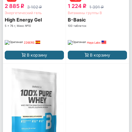
2 885
1 224
q
q
3 102
1 391
q
q
Энергетический гель
Витамины группы B
High Energy Gel
B-Basic
5 x 76 г, Микс №10
100 таблеток
226ERS
Haya Labs
В корзину
В корзину