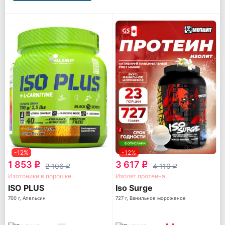
-12%
-12%
1 853
3 617
q
q
2 106
4 110
q
q
Изотоники в порошке
Изолят протеина
ISO PLUS
Iso Surge
700 г, Апельсин
727 г, Ванильное мороженое