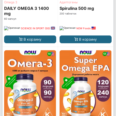
Omega 3
Адаптогены
DAILY OMEGA 3 1400
Spirulina 500 mg
mg
200 таблеток
60 капсул
SCIENCE IN SPORT (SiS)
NOW Foods
В корзину
В корзину