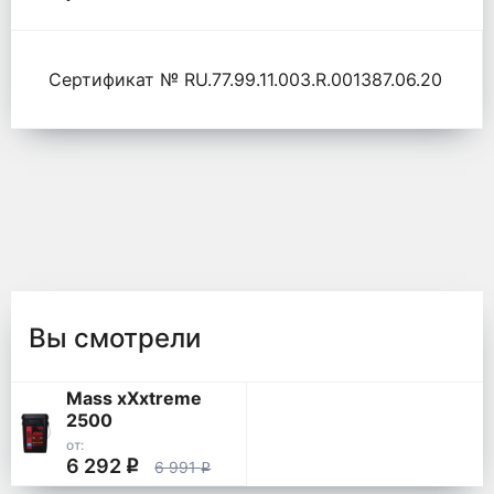
Сертификат № RU.77.99.11.003.R.001387.06.20
Вы смотрели
Mass xXxtreme
2500
от:
6 292
q
6 991
q