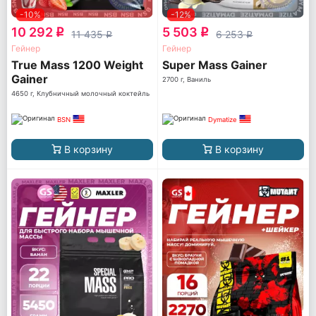
-10%
-12%
10 292
5 503
q
q
11 435
6 253
q
q
Гейнер
Гейнер
True Mass 1200 Weight
Super Mass Gainer
Gainer
2700 г, Ваниль
4650 г, Клубничный молочный коктейль
BSN
Dymatize
В корзину
В корзину