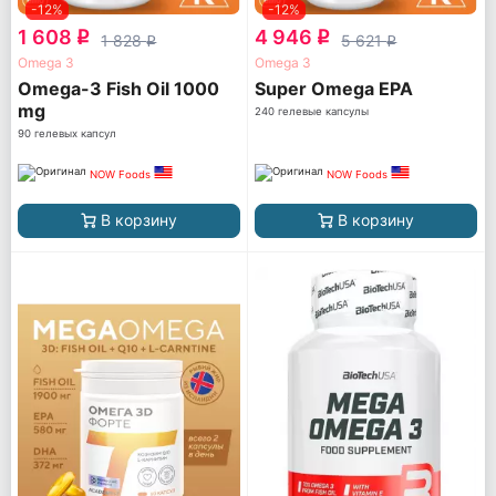
-12%
-12%
1 608
4 946
q
q
1 828
5 621
q
q
Omega 3
Omega 3
Omega-3 Fish Oil 1000
Super Omega EPA
mg
240 гелевые капсулы
90 гелевых капсул
NOW Foods
NOW Foods
В корзину
В корзину