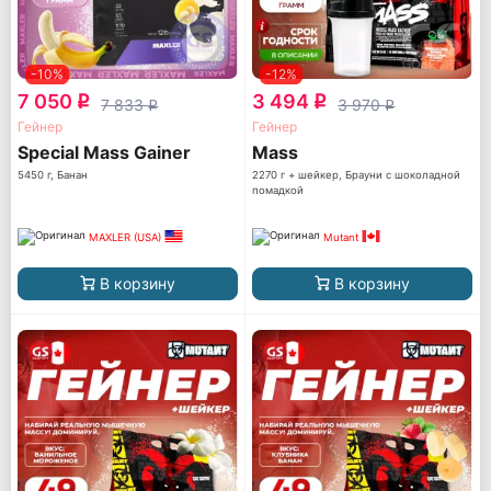
-10%
-12%
7 050
3 494
q
q
7 833
3 970
q
q
Гейнер
Гейнер
Special Mass Gainer
Mass
5450 г, Банан
2270 г + шейкер, Брауни с шоколадной
помадкой
MAXLER (USA)
Mutant
В корзину
В корзину