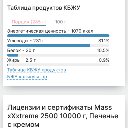
Таблица продуктов КБЖУ
Порция (285 г)
100 г
Энергетическая ценность -
1070
ккал
Углеводы -
231
г
81.1
%
Белок -
30
г
10.5
%
Жиры -
2.5
г
0.9
%
Таблица КБЖУ продуктов
БЖУ калькулятор
Лицензии и сертификаты Mass
xXxtreme 2500 10000 г, Печенье
с кремом