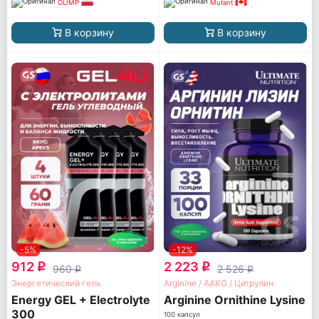
OLIMP
Mutant
В корзину
В корзину
-5%
-12%
912
2 223
q
q
960
2 526
q
q
Энергетический гель
Arginine / AAKG / Цитрулин
Energy GEL + Electrolyte
Arginine Ornithine Lysine
300
100 капсул