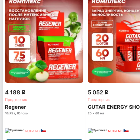
4 188
5 052
q
q
Предтерник
Предтерник
Regener
GUTAR ENERGY SHO
10х75 г, Яблоко
20 x 60 мл
NUTREND
NUTREND