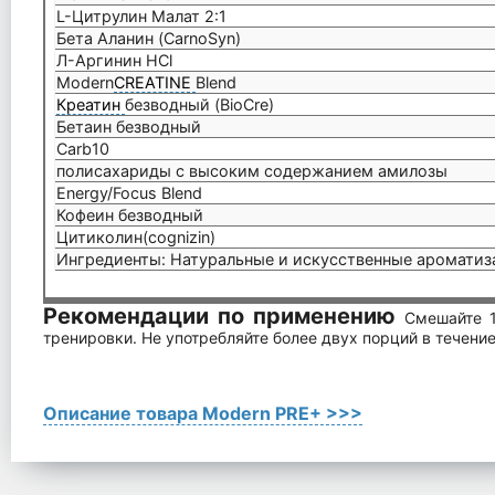
L-Цитрулин Малат 2:1
Бета Аланин (CarnoSyn)
Л-Аргинин HCl
Modern
CREATINE
Blend
Креатин
безводный (BioCre)
Бетаин безводный
Carb10
полисахариды с высоким содержанием амилозы
Energy/Focus Blend
Кофеин безводный
Цитиколин(cognizin)
Ингредиенты: Натуральные и искусственные ароматиза
Рекомендации по применению
Смешайте 1
тренировки. Не употребляйте более двух порций в течение
Описание товара Modern PRE+ >>>