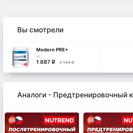
Вы смотрели
Modern PRE+
от:
1 887
q
2 144
q
Аналоги - Предтренировочный 