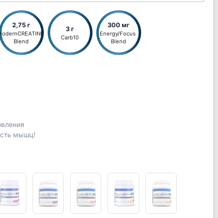
2,75 г
300 мг
3 г
ModernCREATINE 
Energy/Focus 
Carb10
Blend
Blend
овления
ость мышц!