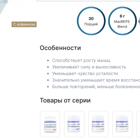
6 г
30
MaxREPS 
Порций
С кофеином
Blend
Особенности
Способствует росту мышц
Увеличивает силу и выносливость
Уменьшает чувство усталости
Значительно уменьшает время восстан
Больше повторений, меньше болезненн
Товары от серии