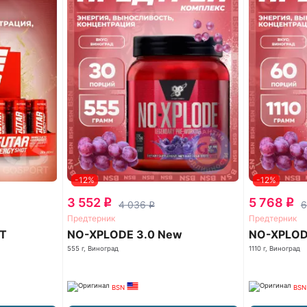
-12%
-12%
3 552
5 768
q
q
4 036
6
q
Предтерник
Предтерник
T
NO-XPLODE 3.0 New
NO-XPLOD
555 г, Виноград
1110 г, Виноград
BSN
BSN