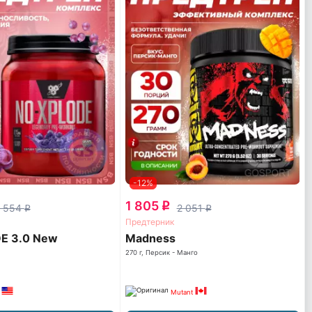
-12%
1 805
q
 554
2 051
q
q
Предтерник
E 3.0 New
Madness
270 г, Персик - Манго
Mutant