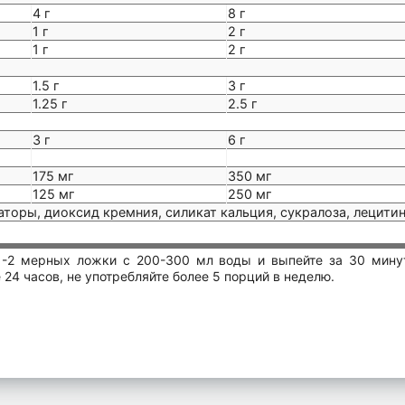
4 г
8 г
1 г
2 г
1 г
2 г
1.5 г
3 г
1.25 г
2.5 г
3 г
6 г
175 мг
350 мг
125 мг
250 мг
торы, диоксид кремния, силикат кальция, сукралоза, лецити
-2 мерных ложки с 200-300 мл воды и выпейте за 30 мину
 24 часов, не употребляйте более 5 порций в неделю.