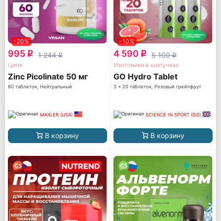
-20%
-10%
995
4 590
q
q
1 244
5 100
q
q
Цинк
Изотоники в шипучках
Zinc Picolinate 50 мг
GO Hydro Tablet
60 таблеток, Нейтральный
3 x 20 таблеток, Розовый грейпфрут
MAXLER (USA)
SCIENCE IN SPORT (SiS)
В корзину
В корзину