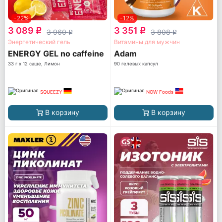
-22%
-12%
3 089
3 351
q
q
3 960
3 808
q
q
Энергетический гель
Витамины для мужчин
ENERGY GEL no caffeine
Adam
33 г x 12 саше, Лимон
90 гелевых капсул
SQUEEZY
NOW Foods
В корзину
В корзину