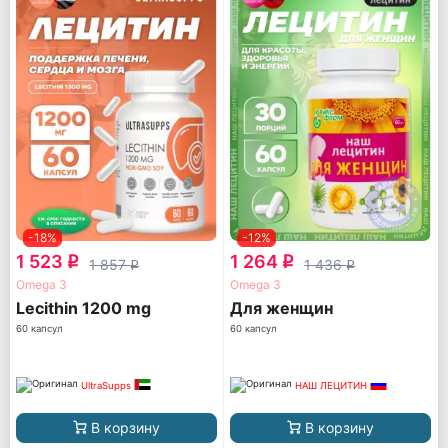
-18%
-12%
1 523
1 264
q
q
1 857
1 436
q
q
Omega 3
Omega 3
Lecithin 1200 mg
Для женщин
60 капсул
60 капсул
UltraSupps
НАШ ЛЕЦИТИН
В корзину
В корзину