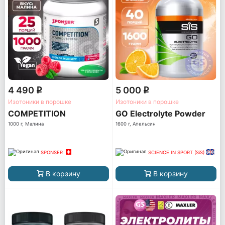
4 490
5 000
q
q
Изотоники в порошке
Изотоники в порошке
COMPETITION
GO Electrolyte Powder
1000 г, Малина
1600 г, Апельсин
SPONSER
SCIENCE IN SPORT (SiS)
В корзину
В корзину