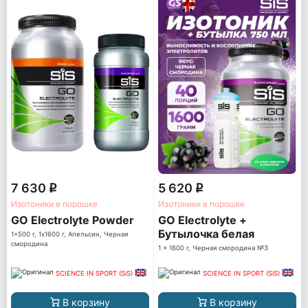
7 630
5 620
q
q
Изотоники в порошке
Изотоники в порошке
GO Electrolyte Powder
GO Electrolyte +
Бутылочка белая
1x500 г, 1x1600 г, Апельсин, Черная
смородина
1 x 1600 г, Черная смородина №3
SCIENCE IN SPORT (SiS)
SCIENCE IN SPORT (SiS)
В корзину
В корзину