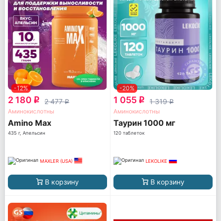
-12%
-20%
2 180
1 055
q
q
2 477
1 319
q
q
Аминокислотны
Аминокислотны
Amino Max
Таурин 1000 мг
435 г, Апельсин
120 таблеток
MAXLER (USA)
LEKOLIKE
В корзину
В корзину