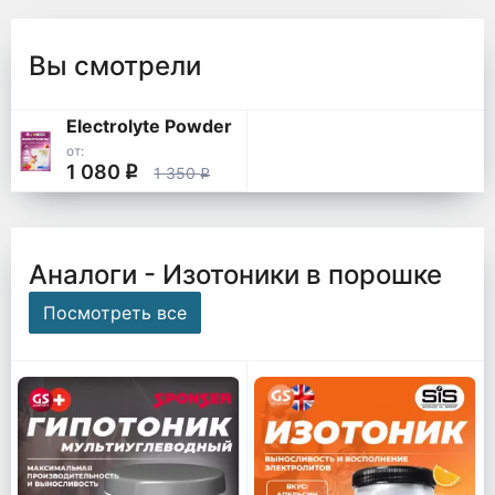
Вы смотрели
Electrolyte Powder
от:
1 080
q
1 350
q
Аналоги - Изотоники в порошке
Посмотреть все