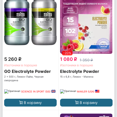
-20%
5 260
1 080
q
q
1 350
q
Изотоники в порошке
Изотоники в порошке
GO Electrolyte Powder
Electrolyte Powder
2 x 500 г, Лимон-Лайм, Черная
15 х 6,8 г, Лимон - Малина
смородина
SCIENCE IN SPORT (SiS)
MAXLER (USA)
В корзину
В корзину