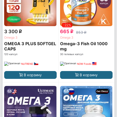
-22%
3 300
665
q
q
853
q
Omega 3
Omega 3
OMEGA 3 PLUS SOFTGEL
Omega-3 Fish Oil 1000
CAPS
mg
120 капсул
30 гелевых капсул
NUTREND
NOW Foods
В корзину
В корзину