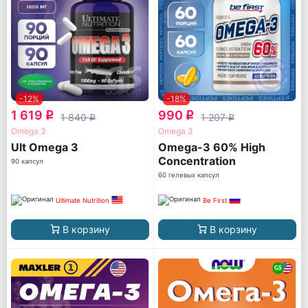
-12%
-18%
1 619
990
q
q
1 840
1 207
q
q
Omega 3
Omega 3
Ult Omega 3
Omega-3 60% High
Concentration
90 капсул
60 гелевых капсул
Ultimate Nutrition
Be First
В корзину
В корзину