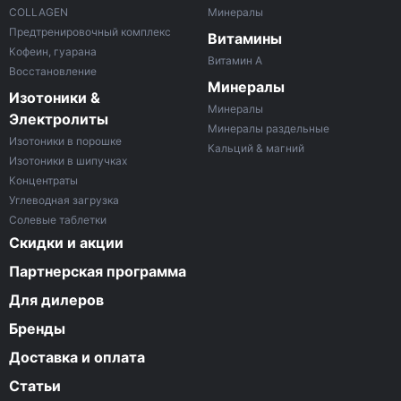
COLLAGEN
Минералы
Предтренировочный комплекс
Витамины
Кофеин, гуарана
Витамин A
Восстановление
Минералы
Изотоники &
Минералы
Электролиты
Минералы раздельные
Изотоники в порошке
Кальций & магний
Изотоники в шипучках
Концентраты
Углеводная загрузка
Солевые таблетки
Скидки и акции
Партнерская программа
Для дилеров
Бренды
Доставка и оплата
Статьи