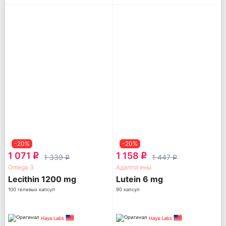
-20%
-20%
1 071
1 158
q
q
1 339
1 447
q
q
Omega 3
Адаптогены
Lecithin 1200 mg
Lutein 6 mg
100 гелевых капсул
90 капсул
Haya Labs
Haya Labs