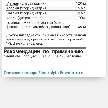
Магний
(цитрат магния)
120 мг
Хлорид (хлорид натрия)
15 мг
Натрий (хлорид натрия)
10 мг
Калий (цитрат калия)
1,000 мг
Комплекс микроэлементов (медь,
фосфор, хром, молибден, селен, йод)
100 мг
Другие ингредиенты: лимонная кислота безводная, эритрит,
ароматизатор, органическая стевия, кремний.
*РДД не установлена.
Рекомендации по применению
В качестве
смешайте 1 порцию (6,8 г) с 350-470 мл воды.
Описание товара Electrolyte Powder >>>