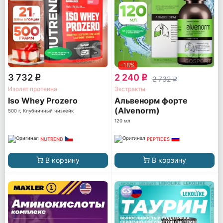
-18%
3 732
2 240
q
q
2 732
q
Изолят протеина
Экстракты
Iso Whey Prozero
Альвенорм форте
(Alvenorm)
500 г, Клубничный чизкейк
120 мл
NUTREND
PEPTIDES
В корзину
В корзину