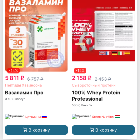
-14%
-12%
5 811
2 158
q
q
6 757
2 453
q
q
Пептиды Хавинсона
Сывороточный протеин
Вазаламин Про
100% Whey Protein
Professional
3 x 30 капсул
500 г, Ваниль
Цитамины
Scitec Nutrition
В корзину
В корзину