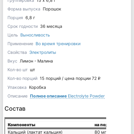
Группировка
15 х 6,8 г
Форма выпуска
Порошок
Порция
6,8 г
Срок годности
36 месяца
Цель
Выносливость
Применение
Во время тренировки
Свойства
Электролиты
Вкус
Лимон - Малина
Кол-во шт
шт
Кол-во порций
15 порций / цена порции 72
q
Упаковка
Коробка
Описание
Полное описание
Electrolyte Powder
Состав
Компоненты
на порцию (6,8 г)
Кальций (лактат кальция)
80 мг