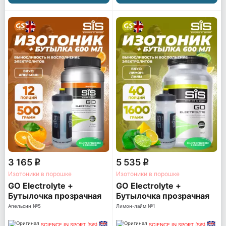
3 165
5 535
q
q
Изотоники в порошке
Изотоники в порошке
GO Electrolyte +
GO Electrolyte +
Бутылочка прозрачная
Бутылочка прозрачная
Апельсин №5
Лимон-лайм №1
SCIENCE IN SPORT (SiS)
SCIENCE IN SPORT (SiS)