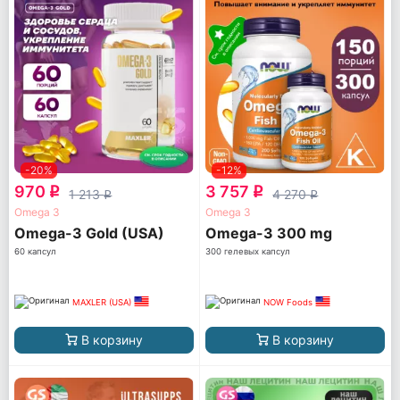
-20%
-12%
970
3 757
q
q
1 213
4 270
q
q
Omega 3
Omega 3
Omega-3 Gold (USA)
Omega-3 300 mg
60 капсул
300 гелевых капсул
MAXLER (USA)
NOW Foods
В корзину
В корзину