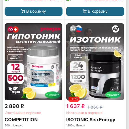
В корзину
В корзину
-12%
2 890
1 637
q
q
1 860
q
Изотоники в порошке
Изотоники в порошке
COMPETITION
ISOTONIC Sea Energy
500 г, Цитрус
1200 г, Лимон