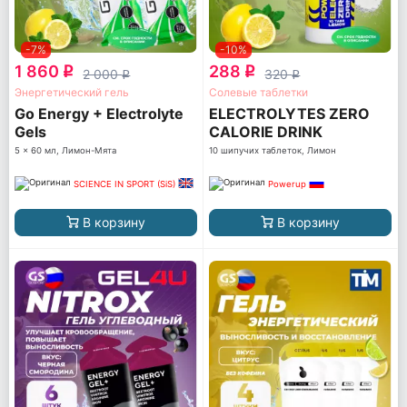
-7%
-10%
1 860
288
q
q
2 000
320
q
q
Энергетический гель
Солевые таблетки
Go Energy + Electrolyte
ELECTROLYTES ZERO
Gels
CALORIE DRINK
5 x 60 мл, Лимон-Мята
10 шипучих таблеток, Лимон
SCIENCE IN SPORT (SiS)
Powerup
В корзину
В корзину