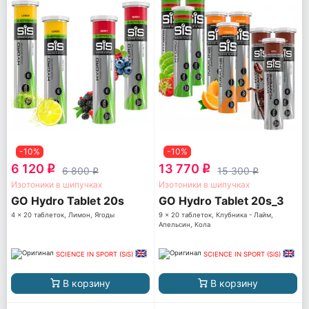
-10%
-10%
6 120
13 770
q
q
6 800
15 300
q
q
Изотоники в шипучках
Изотоники в шипучках
GO Hydro Tablet 20s
GO Hydro Tablet 20s_3
4 x 20 таблеток, Лимон, Ягоды
9 x 20 таблеток, Клубника - Лайм,
Апельсин, Кола
SCIENCE IN SPORT (SiS)
SCIENCE IN SPORT (SiS)
В корзину
В корзину