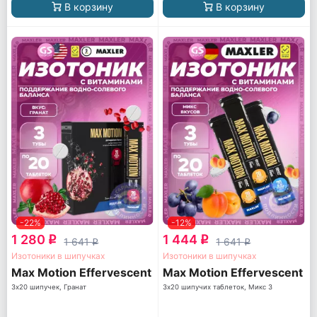
В корзину
В корзину
-22%
-12%
1 280
1 444
q
q
1 641
1 641
q
q
Изотоники в шипучках
Изотоники в шипучках
Max Motion Effervescent
Max Motion Effervescent
3х20 шипучек, Гранат
3х20 шипучих таблеток, Микс 3