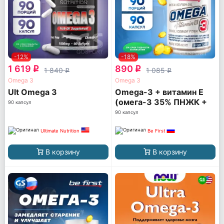
-12%
-18%
1 619
890
q
q
1 840
1 085
q
q
Omega 3
Omega 3
Ult Omega 3
Omega-3 + витамин Е
(омега-3 35% ПНЖК +
90 капсул
витамин Е)
90 капсул
Ultimate Nutrition
Be First
В корзину
В корзину