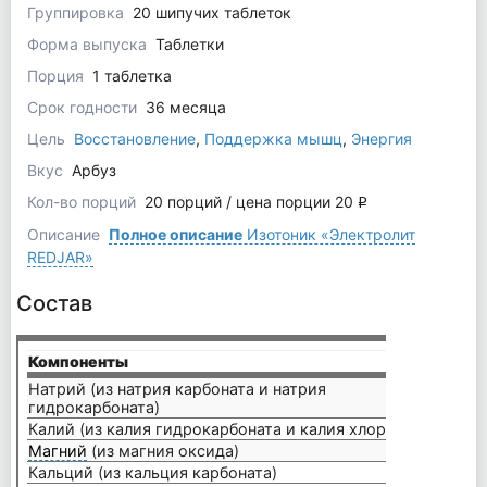
Группировка
20 шипучих таблеток
Форма выпуска
Таблетки
Порция
1 таблетка
Срок годности
36 месяца
Цель
Восстановление
,
Поддержка мышц
,
Энергия
Вкус
Арбуз
Кол-во порций
20 порций / цена порции 20
q
Описание
Полное описание
Изотоник «Электролит
REDJAR»
Состав
Компоненты
на по
Натрий (из натрия карбоната и натрия
гидрокарбоната)
300 м
Калий (из калия гидрокарбоната и калия хлорида)
150 м
Магний
(из магния оксида)
25 мг
Кальций (из кальция карбоната)
13 мг