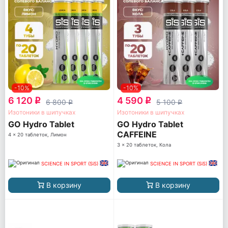
-10%
-10%
6 120
4 590
q
q
6 800
5 100
q
q
Изотоники в шипучках
Изотоники в шипучках
GO Hydro Tablet
GO Hydro Tablet
CAFFEINE
4 x 20 таблеток, Лимон
3 x 20 таблеток, Кола
SCIENCE IN SPORT (SiS)
SCIENCE IN SPORT (SiS)
В корзину
В корзину