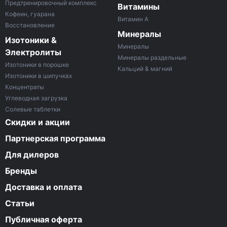
Предтренировочный комплекс
Витамины
Кофеин, гуарана
Витамин A
Восстановление
Минералы
Изотоники &
Минералы
Электролиты
Минералы раздельные
Изотоники в порошке
Кальций & магний
Изотоники в шипучках
Концентраты
Углеводная загрузка
Солевые таблетки
Скидки и акции
Партнерская программа
Для дилеров
Бренды
Доставка и оплата
Статьи
Публичная оферта