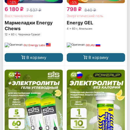
-18%
-5%
6 180
798
q
q
7 537
840
q
q
Восстановление
Энергетический гель
Мармеладки Energy
Energy GEL
Chews
4 x 60 г, Апельсин
12 x 60 г, Черника-Гранат
GU Energy Labs
GEL4U
В корзину
В корзину