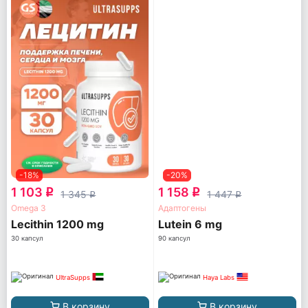
-18%
-20%
1 103
1 158
q
q
1 345
1 447
q
q
Omega 3
Адаптогены
Lecithin 1200 mg
Lutein 6 mg
30 капсул
90 капсул
UltraSupps
Haya Labs
В корзину
В корзину