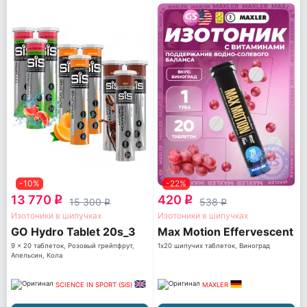
-10%
-22%
13 770
420
q
q
15 300
538
q
q
Изотоники в шипучках
Изотоники в шипучках
GO Hydro Tablet 20s_3
Max Motion Effervescent
9 x 20 таблеток, Розовый грейпфрут,
1х20 шипучих таблеток, Виноград
Апельсин, Кола
SCIENCE IN SPORT (SiS)
MAXLER