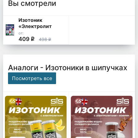
Вы смотрели
Изотоник
«Электролит
REDJAR»
от:
409
q
498
q
Аналоги - Изотоники в шипучках
Посмотреть все