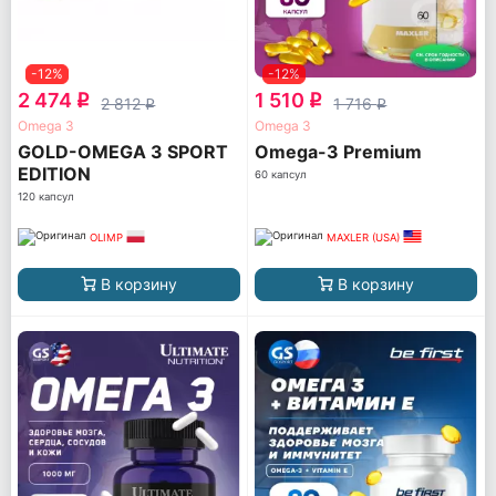
-12%
-12%
2 474
1 510
q
q
2 812
1 716
q
q
Omega 3
Omega 3
GOLD-OMEGA 3 SPORT
Omega-3 Premium
EDITION
60 капсул
120 капсул
OLIMP
MAXLER (USA)
В корзину
В корзину