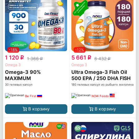
-18%
-12%
1 120
5 661
q
q
1 366
6 432
q
q
Omega 3
Omega 3
Omega-3 90%
Ultra Omega-3 Fish Oil
MAXIMUM
500 EPA / 250 DHA FISH
CONCENTRATION
GELATIN
30 гелевых капсул
180 гелевых капсул из рыбьего желатина
Be First
NOW Foods
В корзину
В корзину