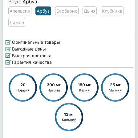
Вкус:
Арбуз
Апельсин
Арбуз
Барбарис
Дыня
Клубника
Лимон
Оригинальные товары
Выгодные цены
Быстрая доставка
Гарантия качества
20
300 мг
150 мг
25 мг
Порций
Натрий
Калий
Магний
13 мг
Кальций