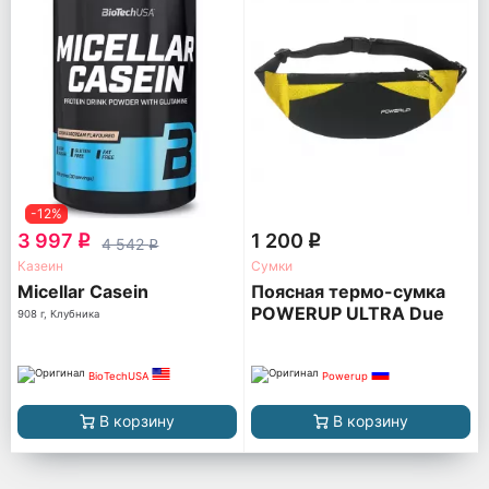
-12%
3 997
1 200
q
q
4 542
q
Казеин
Сумки
Micellar Casein
Поясная термо-сумка
POWERUP ULTRA Due
908 г, Клубника
BioTechUSA
Powerup
В корзину
В корзину