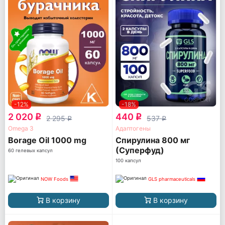
-12%
-18%
2 020
440
q
q
2 295
537
q
q
Omega 3
Адаптогены
Borage Oil 1000 mg
Спирулина 800 мг
(Суперфуд)
60 гелевых капсул
100 капсул
NOW Foods
GLS pharmaceuticals
В корзину
В корзину