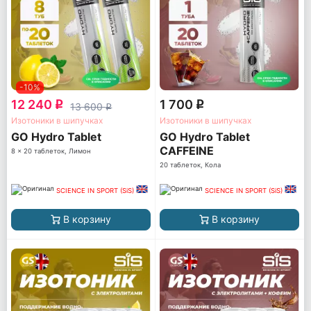
-10%
12 240
1 700
q
q
13 600
q
Изотоники в шипучках
Изотоники в шипучках
GO Hydro Tablet
GO Hydro Tablet
CAFFEINE
8 x 20 таблеток, Лимон
20 таблеток, Кола
SCIENCE IN SPORT (SiS)
SCIENCE IN SPORT (SiS)
В корзину
В корзину