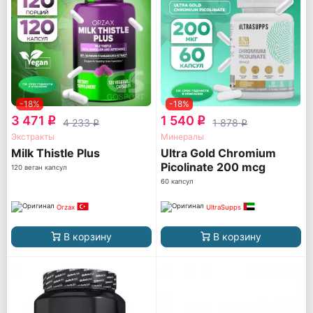
-18%
-18%
3 471
1 540
q
q
4 233
1 878
q
q
Экстракты
Минералы
Milk Thistle Plus
Ultra Gold Chromium
Picolinate 200 mcg
120 веган капсул
60 капсул
Orzax
UltraSupps
В корзину
В корзину