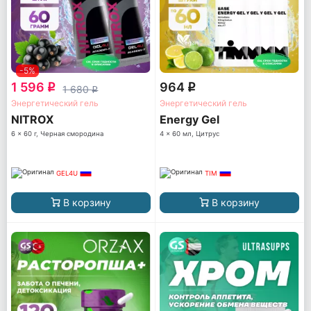
-5%
1 596
964
q
q
1 680
q
Энергетический гель
Энергетический гель
NITROX
Energy Gel
6 x 60 г, Черная смородина
4 x 60 мл, Цитрус
GEL4U
TIM
В корзину
В корзину