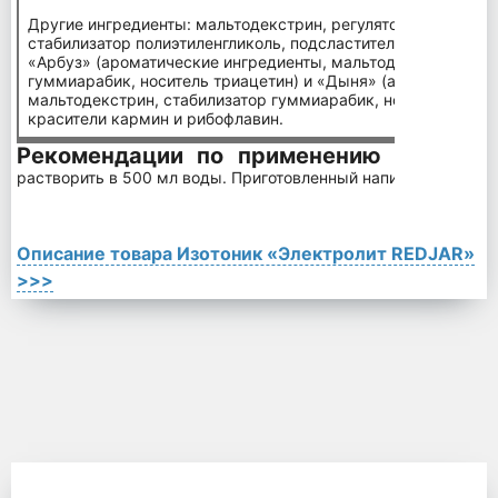
Другие ингредиенты: мальтодекстрин, регулятор кислотност
стабилизатор полиэтиленгликоль, подсластитель экстракт с
«Арбуз» (ароматические ингредиенты, мальтодекстрин, дек
гуммиарабик, носитель триацетин) и «Дыня» (ароматически
мальтодекстрин, стабилизатор гуммиарабик, носитель триа
красители кармин и рибофлавин.
Рекомендации по применению
Способ приг
растворить в 500 мл воды. Приготовленный напиток употребит
Описание товара Изотоник «Электролит REDJAR»
>>>