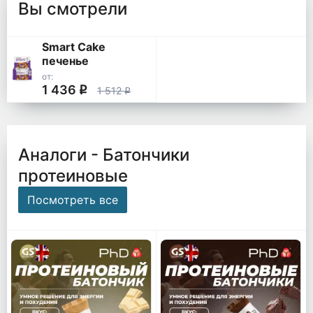
Вы смотрели
Smart Cake
печенье
от:
1 436
q
1 512
q
Аналоги - Батончики
протеиновые
Посмотреть все