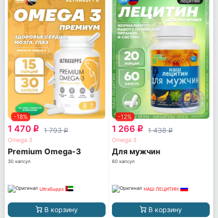
-18%
-12%
1 470
1 266
q
q
1 793
1 438
q
q
Omega 3
Omega 3
Premium Omega-3
Для мужчин
30 капсул
60 капсул
UltraSupps
НАШ ЛЕЦИТИН
В корзину
В корзину