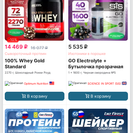
-10%
14 469
5 535
q
q
16 077
q
Сывороточный протеин
Изотоники в порошке
100% Whey Gold
GO Electrolyte +
Standard
Бутылочка прозрачная
2270 г, Шоколадный Рокки Роуд
1 x 1600 г, Черная смородина №5
Optimum Nutrition
SCIENCE IN SPORT (SiS)
В корзину
В корзину