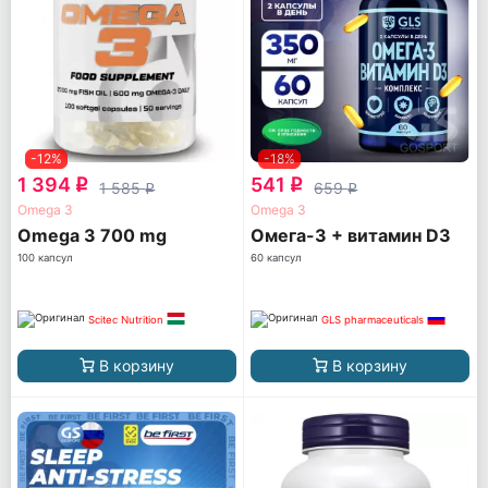
-12%
-18%
1 394
541
q
q
1 585
659
q
q
Omega 3
Omega 3
Omega 3 700 mg
Омега-3 + витамин D3
100 капсул
60 капсул
Scitec Nutrition
GLS pharmaceuticals
В корзину
В корзину