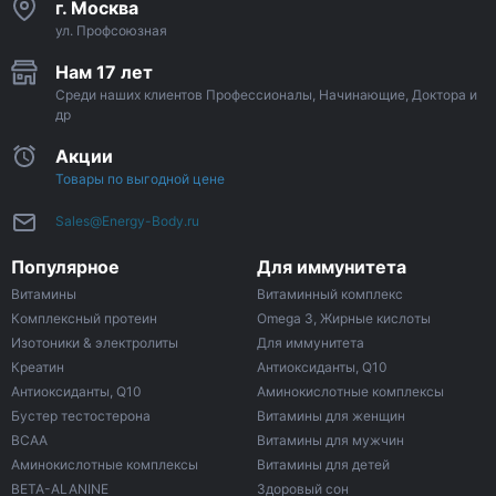
г. Москва
ул. Профсоюзная
Нам 17 лет
Среди наших клиентов Профессионалы, Начинающие, Доктора и
др
Акции
Товары по выгодной цене
Sales@Energy-Body.ru
Популярное
Для иммунитета
Витамины
Витаминный комплекс
Комплексный протеин
Omega 3, Жирные кислоты
Изотоники & электролиты
Для иммунитета
Креатин
Антиоксиданты, Q10
Антиоксиданты, Q10
Аминокислотные комплексы
Бустер тестостерона
Витамины для женщин
ВСАА
Витамины для мужчин
Аминокислотные комплексы
Витамины для детей
BETA-ALANINE
Здоровый сон