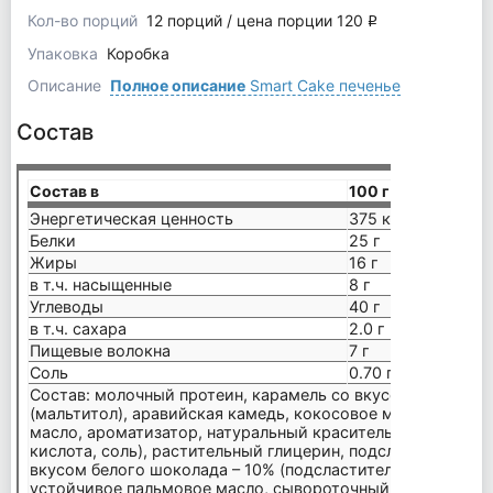
Кол-во порций
12 порций / цена порции 120
q
Упаковка
Коробка
Описание
Полное описание
Smart Cake печенье
Состав
Состав в
100 г
Энергетическая ценность
375 ккал
Белки
25 г
Жиры
16 г
в т.ч. насыщенные
8 г
Углеводы
40 г
в т.ч. сахара
2.0 г
Пищевые волокна
7 г
Соль
0.70 г
Состав: молочный протеин, карамель со вкусом малины –
(мальтитол), аравийская камедь, кокосовое масло, сухое
масло, ароматизатор, натуральный краситель (черная мор
кислота, соль), растительный глицерин, подсластитель (ма
вкусом белого шоколада – 10% (подсластители (изомальт, 
устойчивое пальмовое масло, сывороточный протеин (мо