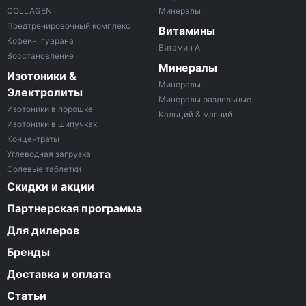
COLLAGEN
Минералы
Предтренировочный комплекс
Витамины
Кофеин, гуарана
Витамин A
Восстановление
Минералы
Изотоники &
Минералы
Электролиты
Минералы раздельные
Изотоники в порошке
Кальций & магний
Изотоники в шипучках
Концентраты
Углеводная загрузка
Солевые таблетки
Скидки и акции
Партнерская программа
Для дилеров
Бренды
Доставка и оплата
Статьи