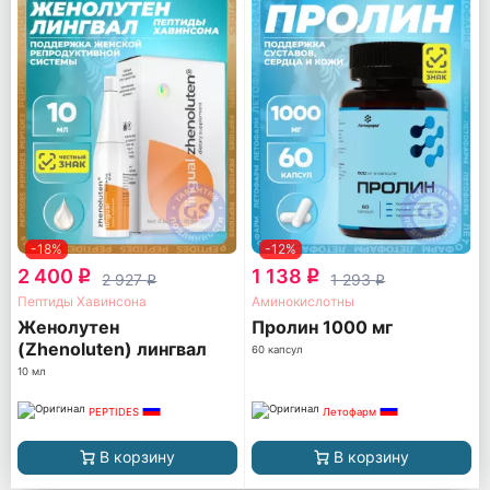
-18%
-12%
2 400
1 138
q
q
2 927
1 293
q
q
Пептиды Хавинсона
Аминокислотны
Женолутен
Пролин 1000 мг
(Zhenoluten) лингвал
60 капсул
10 мл
PEPTIDES
Летофарм
В корзину
В корзину