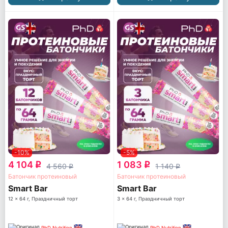
-10%
-5%
4 104
1 083
q
q
4 560
1 140
q
q
Батончик протеиновый
Батончик протеиновый
Smart Bar
Smart Bar
12 x 64 г, Праздничный торт
3 x 64 г, Праздничный торт
PhD Nutrition
PhD Nutrition