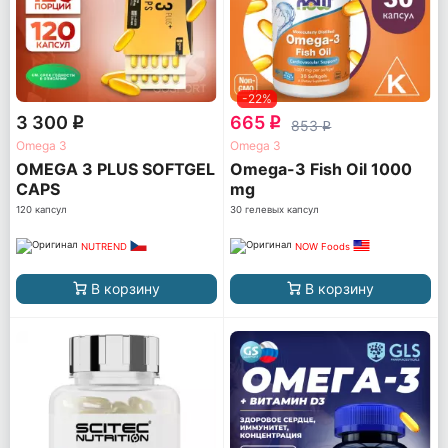
-22%
3 300
665
q
q
853
q
Omega 3
Omega 3
OMEGA 3 PLUS SOFTGEL
Omega-3 Fish Oil 1000
CAPS
mg
120 капсул
30 гелевых капсул
NUTREND
NOW Foods
В корзину
В корзину