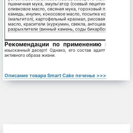
пшеничная мука, эмульгатор (соевый лецитин) натуральны
оливковое масло, овсяная мука, гороховый протеин, цель
камедь, инулин, кокосовое масло, посыпка конфетти – 2%
(мальтитол), картофельный крахмал, рисовая мука, усто
масло, красители (куркумин, свекла, антоцианы, бриллиан
разрыхлители (винный камень, соды бикарбонат), аромати
Рекомендации по применению
Smart Cake 
изысканный десерт! Однако, его состав адаптирован для 
активного образа жизни.
Описание товара Smart Cake печенье >>>