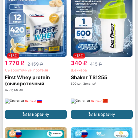
-18%
-18%
1 770
340
q
q
2 159
415
q
q
Сывороточный протеин
Шейкера
First Whey protein
Shaker TS1255
(сывороточный
500 мл, Зеленый
протеин)
420 г, Банан
Be First
Be First
В корзину
В корзину