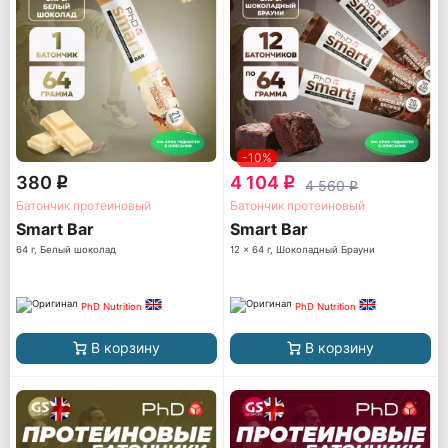
-10%
380
4 104
q
q
4 560
q
Батончик протеиновый
Батончик протеиновый
Smart Bar
Smart Bar
64 г, Белый шоколад
12 x 64 г, Шоколадный Брауни
PhD Nutrition
PhD Nutrition
В корзину
В корзину