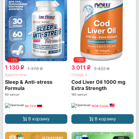
-18%
-12%
1 130
3 011
q
q
1 378
3 422
q
q
Адаптогены
Omega 3
Sleep & Anti-stress
Cod Liver Oil 1000 mg
Formula
Extra Strength
60 капсул
180 капсул
Be First
NOW Foods
В корзину
В корзину