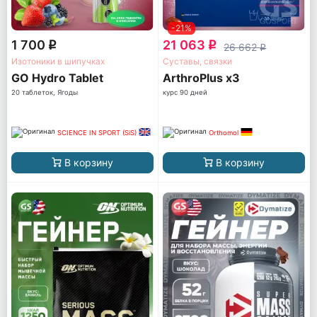
-21%
1 700
21 063
q
q
26 662
q
Изотоники в шипучках
Суставы, связки
GO Hydro Tablet
ArthroPlus x3
20 таблеток, Ягоды
курс 90 дней
SCIENCE IN SPORT (SiS)
Orthomol
В корзину
В корзину