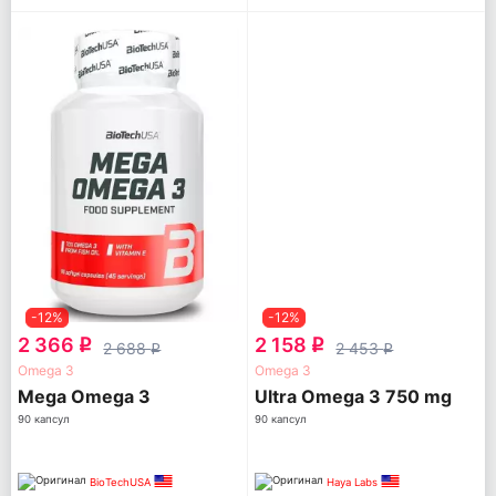
-12%
-12%
2 366
2 158
q
q
2 688
2 453
q
q
Omega 3
Omega 3
Mega Omega 3
Ultra Omega 3 750 mg
90 капсул
90 капсул
BioTechUSA
Haya Labs