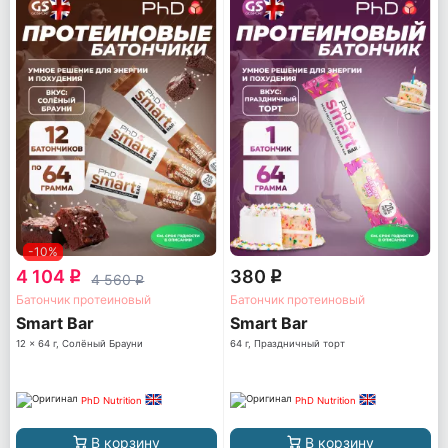
-10%
4 104
380
q
q
4 560
q
Батончик протеиновый
Батончик протеиновый
Smart Bar
Smart Bar
12 x 64 г, Солёный Брауни
64 г, Праздничный торт
PhD Nutrition
PhD Nutrition
В корзину
В корзину