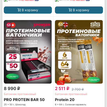
В корзину
В корзину
-7%
8 990
2 511
q
q
2 700
q
Батончик протеиновый
Батончик протеиновый
PRO PROTEIN BAR 50
Protein 20
25 x 50 г, Шоколад
6 x 64 г, Соленая карамель