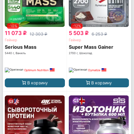
-10%
-12%
11 073
5 503
q
q
12 303
6 253
q
q
Гейнер
Гейнер
Serious Mass
Super Mass Gainer
5440 г, Ваниль
2700 г, Шоколад
Optimum Nutrition
Dymatize
В корзину
В корзину