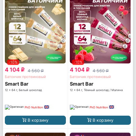
-10%
-10%
4 104
4 104
q
q
4 560
4 560
q
q
Батончик протеиновый
Батончик протеиновый
Smart Bar
Smart Bar
12 x 64 г, Белый шоколад
12 x 64 г, Тёмный шоколад / Малина
PhD Nutrition
PhD Nutrition
В корзину
В корзину