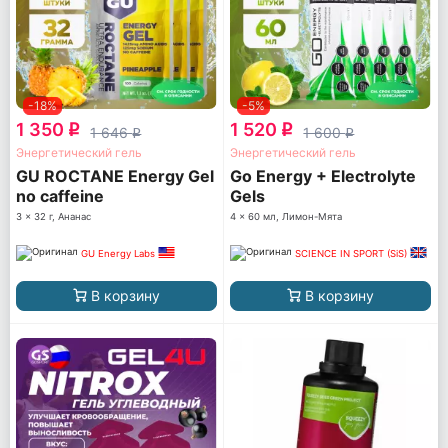
-18%
-5%
1 350
1 520
q
q
1 646
1 600
q
q
Энергетический гель
Энергетический гель
GU ROCTANE Energy Gel
Go Energy + Electrolyte
no caffeine
Gels
3 x 32 г, Ананас
4 x 60 мл, Лимон-Мята
GU Energy Labs
SCIENCE IN SPORT (SiS)
В корзину
В корзину