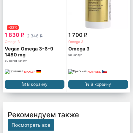
-22%
1 830
1 700
q
q
2 346
q
Omega 3
Omega 3
Vegan Omega 3-6-9
Omega 3
1480 mg
60 капсул
60 веган капсул
MAXLER
NUTREND
В корзину
В корзину
Рекомендуем также
Посмотреть все