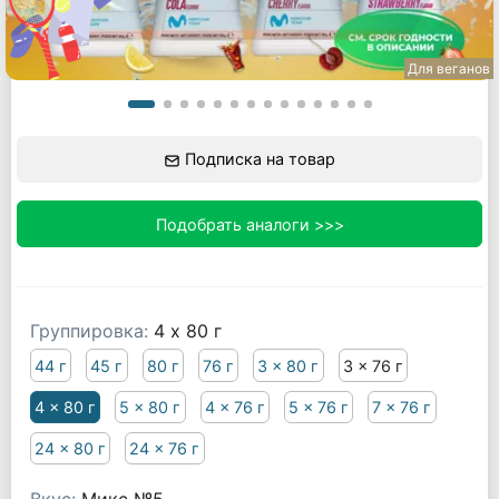
Для веганов
Подписка на товар
Подобрать аналоги >>>
Группировка:
4 x 80 г
44 г
45 г
80 г
76 г
3 x 80 г
3 x 76 г
4 x 80 г
5 x 80 г
4 x 76 г
5 x 76 г
7 x 76 г
24 x 80 г
24 x 76 г