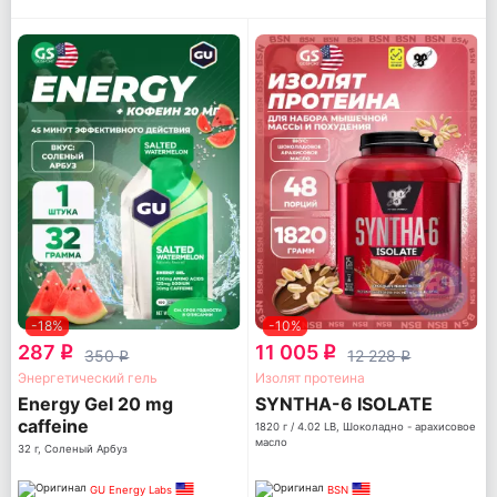
-18%
-10%
287
11 005
q
q
350
12 228
q
q
Энергетический гель
Изолят протеина
Energy Gel 20 mg
SYNTHA-6 ISOLATE
caffeine
1820 г / 4.02 LB, Шоколадно - арахисовое
масло
32 г, Соленый Арбуз
GU Energy Labs
BSN