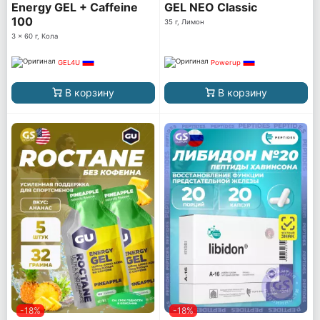
Energy GEL + Caffeine
GEL NEO Classic
100
35 г, Лимон
3 x 60 г, Кола
GEL4U
Powerup
В корзину
В корзину
-18%
-18%