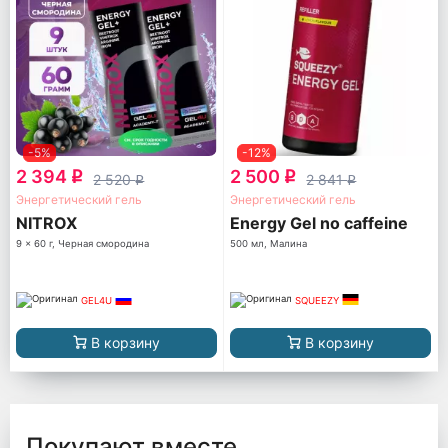
-5%
-12%
2 394
2 500
q
q
2 520
2 841
q
q
Энергетический гель
Энергетический гель
NITROX
Energy Gel no caffeine
9 x 60 г, Черная смородина
500 мл, Малина
GEL4U
SQUEEZY
В корзину
В корзину
Покупают вместе