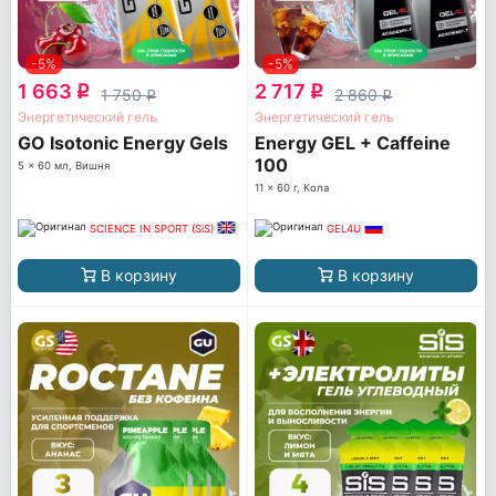
-5%
-5%
1 663
2 717
q
q
1 750
2 860
q
q
Энергетический гель
Энергетический гель
GO Isotonic Energy Gels
Energy GEL + Caffeine
100
5 x 60 мл, Вишня
11 x 60 г, Кола
SCIENCE IN SPORT (SiS)
GEL4U
В корзину
В корзину