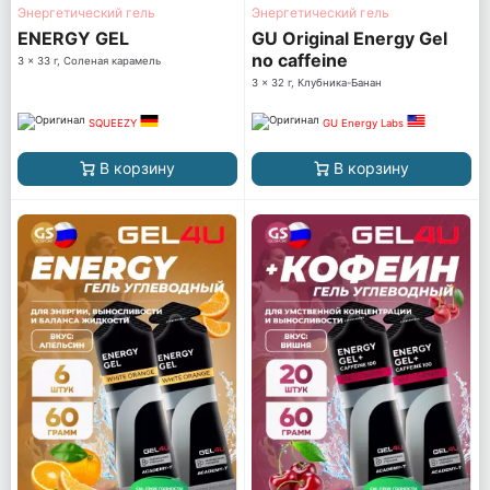
Энергетический гель
Энергетический гель
ENERGY GEL
GU Original Energy Gel
no caffeine
3 x 33 г, Соленая карамель
3 x 32 г, Клубника-Банан
SQUEEZY
GU Energy Labs
В корзину
В корзину