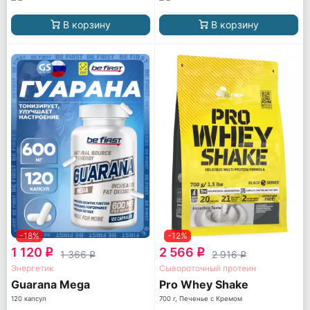
В корзину
В корзину
-18%
-12%
1 120
2 566
q
q
1 366
2 916
q
q
Энергетик
Сывороточный протеин
Guarana Mega
Pro Whey Shake
120 капсул
700 г, Печенье с Кремом