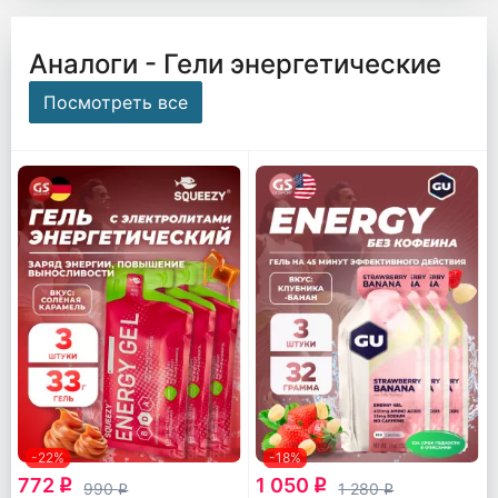
Аналоги - Гели энергетические
Посмотреть все
-22%
-18%
772
1 050
q
q
990
1 280
q
q