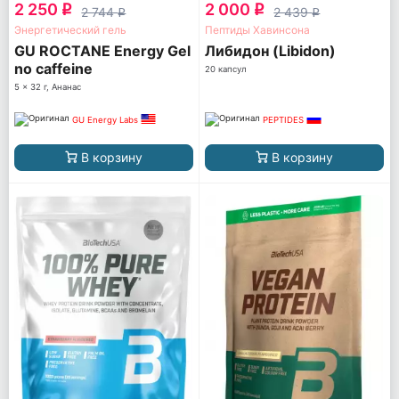
2 250
2 000
q
q
2 744
2 439
q
q
Энергетический гель
Пептиды Хавинсона
GU ROCTANE Energy Gel
Либидон (Libidon)
no caffeine
20 капсул
5 x 32 г, Ананас
GU Energy Labs
PEPTIDES
В корзину
В корзину