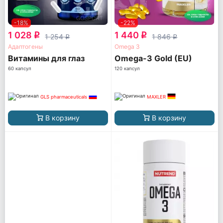
-18%
-22%
1 028
1 440
q
q
1 254
1 846
q
q
Адаптогены
Omega 3
Витамины для глаз
Omega-3 Gold (EU)
60 капсул
120 капсул
GLS pharmaceuticals
MAXLER
В корзину
В корзину