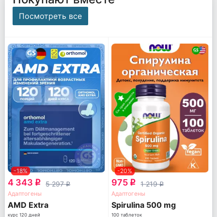
Посмотреть все
-18%
-20%
4 343
975
q
q
5 297
1 219
q
q
Адаптогены
Адаптогены
AМD Extra
Spirulina 500 mg
курс 120 дней
100 таблеток