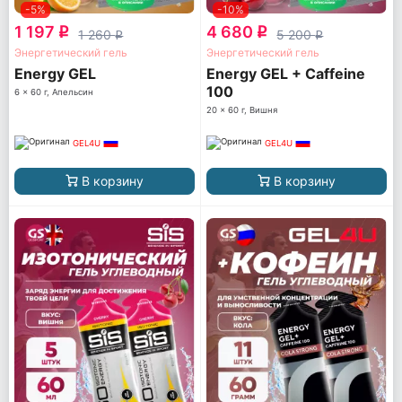
-5%
-10%
1 197
4 680
q
q
1 260
5 200
q
q
Энергетический гель
Энергетический гель
Energy GEL
Energy GEL + Caffeine
100
6 x 60 г, Апельсин
20 x 60 г, Вишня
GEL4U
GEL4U
В корзину
В корзину