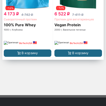
-12%
-12%
4 173
6 522
q
q
4 742
7 411
q
q
Сывороточный протеин
Протеин для вегетарианцев
100% Pure Whey
Vegan Protein
1000 г, Клубника
2000 г, Ванильное печенье
BioTechUSA
BioTechUSA
В корзину
В корзину