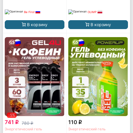
Be First
OLIMP
В корзину
В корзину
-5%
741
110
q
q
780
q
Энергетический гель
Энергетический гель