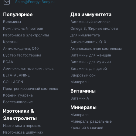
Sales@Energy-Body.ru
Популярное
Для иммунитета
Витамины
Витаминный комплекс
Комплексный протеин
Omega 3, Жирные кислоты
Изотоники & электролиты
Для иммунитета
Креатин
Антиоксиданты, Q10
Антиоксиданты, Q10
Аминокислотные комплексы
Бустер тестостерона
Витамины для женщин
ВСАА
Витамины для мужчин
Аминокислотные комплексы
Витамины для детей
BETA-ALANINE
Здоровый сон
COLLAGEN
Минералы
Предтренировочный комплекс
Витамины
Кофеин, гуарана
Витамин A
Восстановление
Минералы
Изотоники &
Минералы
Электролиты
Минералы раздельные
Изотоники в порошке
Кальций & магний
Изотоники в шипучках