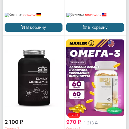
Orthomol
NOW Foods
В корзину
В корзину
-20%
2 100
970
q
q
1 213
q
Omega 3
Omega 3