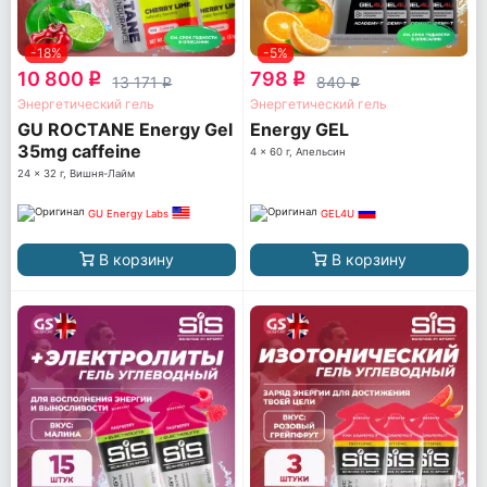
-18%
-5%
10 800
798
q
q
13 171
840
q
q
Энергетический гель
Энергетический гель
GU ROCTANE Energy Gel
Energy GEL
35mg caffeine
4 x 60 г, Апельсин
24 x 32 г, Вишня-Лайм
GU Energy Labs
GEL4U
В корзину
В корзину