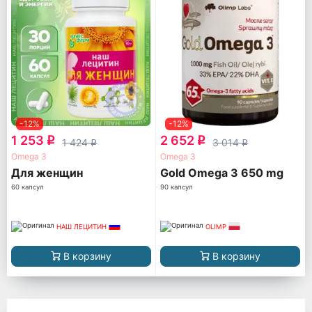
-12%
-12%
1 253
2 652
q
q
1 424
3 014
q
q
Omega 3
Omega 3
Для женщин
Gold Omega 3 650 mg
60 капсул
90 капсул
НАШ ЛЕЦИТИН
OLIMP
В корзину
В корзину