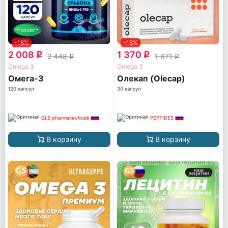
-18%
-18%
2 008
1 370
q
q
2 448
1 671
q
q
Omega 3
Omega 3
Омега-3
Олекап (Olecap)
120 капсул
30 капсул
GLS pharmaceuticals
PEPTIDES
В корзину
В корзину