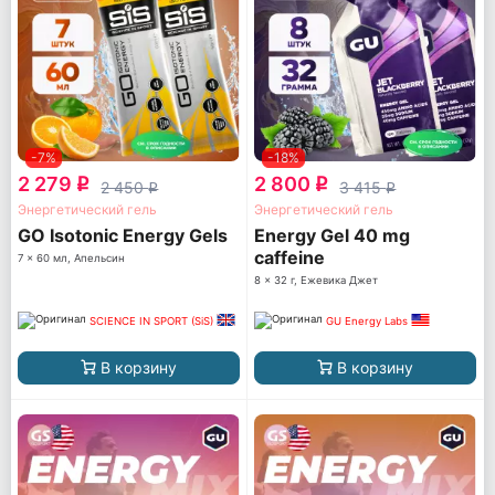
-7%
-18%
2 279
2 800
q
q
2 450
3 415
q
q
Энергетический гель
Энергетический гель
GO Isotonic Energy Gels
Energy Gel 40 mg
caffeine
7 x 60 мл, Апельсин
8 x 32 г, Ежевика Джет
SCIENCE IN SPORT (SiS)
GU Energy Labs
В корзину
В корзину