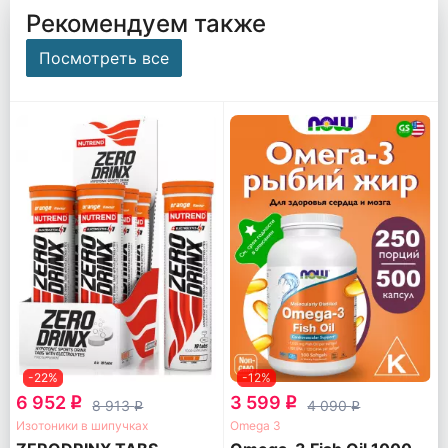
Рекомендуем также
Посмотреть все
-22%
-12%
6 952
3 599
q
q
8 913
4 090
q
q
Изотоники в шипучках
Omega 3