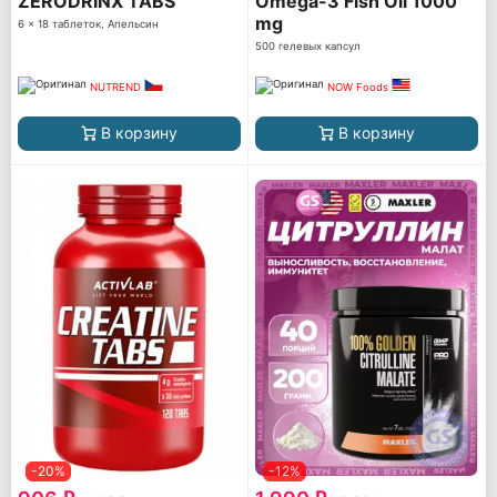
ZERODRINX TABS
Omega-3 Fish Oil 1000
mg
6 x 18 таблеток, Апельсин
500 гелевых капсул
NUTREND
NOW Foods
В корзину
В корзину
-20%
-12%