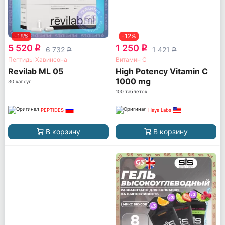
-18%
-12%
5 520
1 250
q
q
6 732
1 421
q
q
Пептиды Хавинсона
Витамин С
Revilab ML 05
High Potency Vitamin C
1000 mg
30 капсул
100 таблеток
PEPTIDES
Haya Labs
В корзину
В корзину