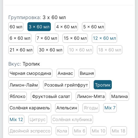
Группировка:
3 x 60 мл
60 мл
3 x 60 мл
4 x 60 мл
5 x 60 мл
6 x 60 мл
7 x 60 мл
15 x 60 мл
12 x 60 мл
21 x 60 мл
30 x 60 мл
10 x 60 мл
18 x 60 мл
Вкус:
Тропик
Черная смородина
Ананас
Вишня
Лимон-Лайм
Розовый грейпфрут
Тропик
Яблоко
Фруктовый салат
Лимон-Мята
Малина
Солёная карамель
Апельсин
Ягоды
Mix 7
Mix 12
Цитрус
Солёная клубника
Двойной эспрессо
Кола
Mix 6
Mix 10
Mix 18