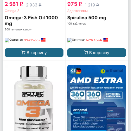
2 581
975
q
q
2 933
1 219
q
q
Omega 3
Адаптогены
Omega-3 Fish Oil 1000
Spirulina 500 mg
mg
100 таблеток
200 гелевых капсул
NOW Foods
NOW Foods
В корзину
В корзину