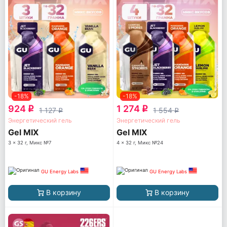
-18%
-18%
924
1 274
q
q
1 127
1 554
q
q
Энергетический гель
Энергетический гель
Gel MIX
Gel MIX
3 x 32 г, Микс №7
4 x 32 г, Микс №24
GU Energy Labs
GU Energy Labs
В корзину
В корзину