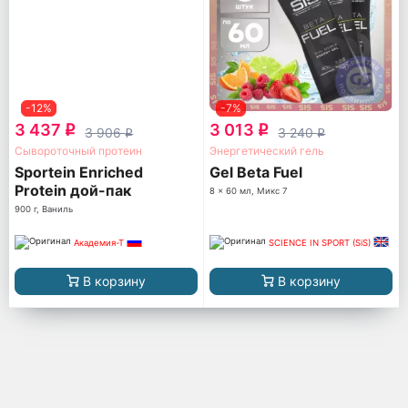
-12%
-7%
3 437
3 013
q
q
3 906
3 240
q
q
Сывороточный протеин
Энергетический гель
Sportein Enriched
Gel Beta Fuel
Protein дой-пак
8 x 60 мл, Микс 7
900 г, Ваниль
Академия-Т
SCIENCE IN SPORT (SiS)
В корзину
В корзину