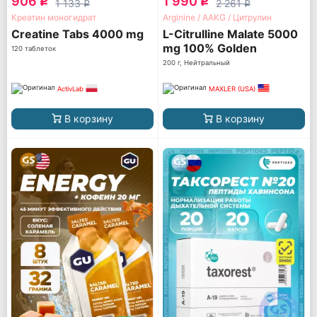
906
1 990
q
q
1 133
2 261
q
q
Креатин моногидрат
Arginine / AAKG / Цитрулин
Creatine Tabs 4000 mg
L-Citrulline Malate 5000
mg 100% Golden
120 таблеток
200 г, Нейтральный
ActivLab
MAXLER (USA)
В корзину
В корзину