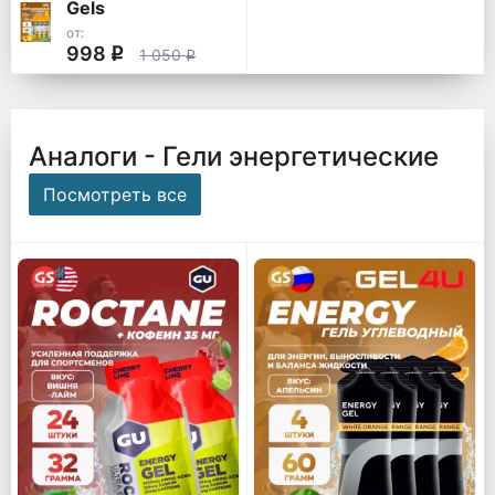
Gels
от:
998
q
1 050
q
Аналоги - Гели энергетические
Посмотреть все