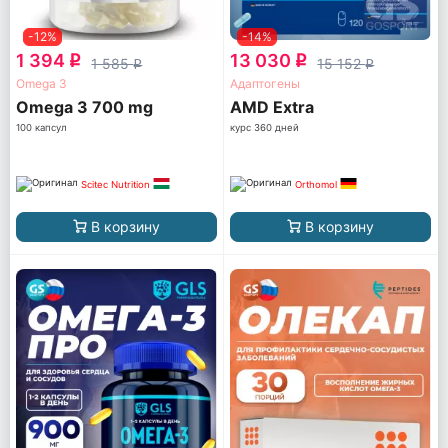
-12%
-14%
1 394
13 030
q
q
1 585
15 152
q
q
Omega 3
Адаптогены
Omega 3 700 mg
AМD Extra
100 капсул
курс 360 дней
Scitec Nutrition
Orthomol
В корзину
В корзину