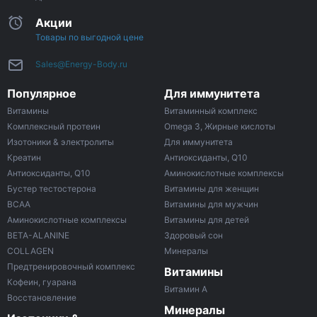
Акции
Товары по выгодной цене
Sales@Energy-Body.ru
Популярное
Для иммунитета
Витамины
Витаминный комплекс
Комплексный протеин
Omega 3, Жирные кислоты
Изотоники & электролиты
Для иммунитета
Креатин
Антиоксиданты, Q10
Антиоксиданты, Q10
Аминокислотные комплексы
Бустер тестостерона
Витамины для женщин
ВСАА
Витамины для мужчин
Аминокислотные комплексы
Витамины для детей
BETA-ALANINE
Здоровый сон
COLLAGEN
Минералы
Предтренировочный комплекс
Витамины
Кофеин, гуарана
Витамин A
Восстановление
Минералы