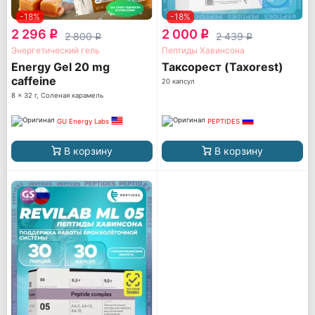
-18%
-18%
2 296
2 000
q
q
2 800
2 439
q
q
Энергетический гель
Пептиды Хавинсона
Energy Gel 20 mg
Таксорест (Taxorest)
caffeine
20 капсул
8 x 32 г, Соленая карамель
GU Energy Labs
PEPTIDES
В корзину
В корзину