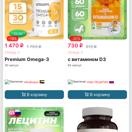
-18%
-20%
1 470
730
q
q
1 793
912
q
q
Omega 3
Omega 3
Premium Omega-3
с витамином D3
30 капсул
60 капсул
UltraSupps
НАШ ЛЕЦИТИН
В корзину
В корзину