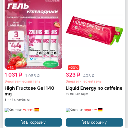
-5%
-20%
1 031
323
q
q
1 086
403
q
q
Энергетический гель
Энергетический гель
High Fructose Gel 140
Liquid Energy no caffeine
mg
60 мл, Без вкуса
3 x 44 г, Клубника
226ERS
SQUEEZY
В корзину
В корзину