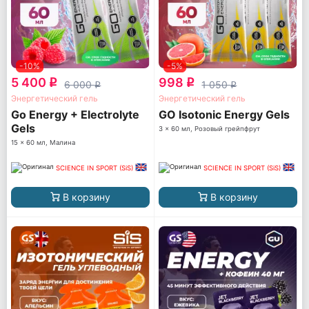
-10%
-5%
5 400
998
q
q
6 000
1 050
q
q
Энергетический гель
Энергетический гель
Go Energy + Electrolyte
GO Isotonic Energy Gels
Gels
3 x 60 мл, Розовый грейпфрут
15 x 60 мл, Малина
SCIENCE IN SPORT (SiS)
SCIENCE IN SPORT (SiS)
В корзину
В корзину