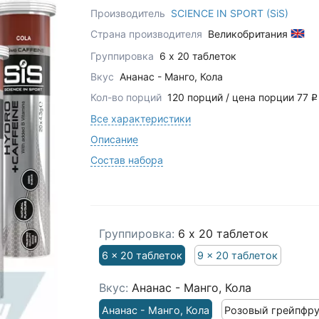
Производитель
SCIENCE IN SPORT (SiS)
Страна производителя
Великобритания
Группировка
6 x 20 таблеток
Вкус
Ананас - Манго, Кола
Кол-во порций
120 порций / цена порции 77
q
Все характеристики
Описание
Состав набора
Группировка:
6 x 20 таблеток
6 x 20 таблеток
9 x 20 таблеток
Вкус:
Ананас - Манго, Кола
Ананас - Манго, Кола
Розовый грейпфру