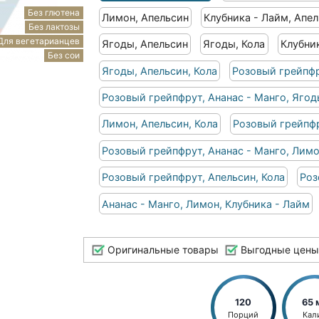
Без глютена
Лимон, Апельсин
Клубника - Лайм, Апе
Без лактозы
Для вегетарианцев
Ягоды, Апельсин
Ягоды, Кола
Клубник
Без сои
Ягоды, Апельсин, Кола
Розовый грейпфр
Розовый грейпфрут, Ананас - Манго, Яго
Лимон, Апельсин, Кола
Розовый грейпфр
Розовый грейпфрут, Ананас - Манго, Лим
Розовый грейпфрут, Апельсин, Кола
Роз
Ананас - Манго, Лимон, Клубника - Лайм
Оригинальные товары
Выгодные цены
120
65 
Порций
Кал