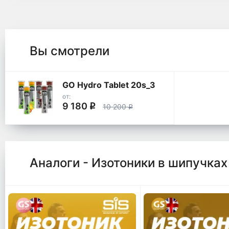
Вы смотрели
GO Hydro Tablet 20s_3
от:
9 180
q
10 200
q
Аналоги - Изотоники в шипучках