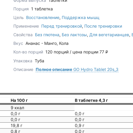
Форма выпуска
Таблетки
Порция
1 таблетка
Цель
Восстановление
,
Поддержка мышц
Применение
Перед тренировкой
,
После тренировки
Свойства
Без глютена
,
Без лактозы
,
Для вегетарианцев
,
Вкус
Ананас - Манго, Кола
Кол-во порций
120 порций / цена порции 77
q
Упаковка
Туба
Описание
Полное описание
GO Hydro Tablet 20s_3
На 100 г
В таблетке 4,3 г
9 ккал
0,0 г
0,0 г
0,0 г
0,0 г
19,8 г
0,9 г
0,8 г
0,0 г