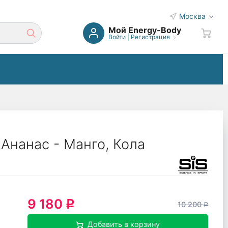
Москва
Мой Energy-Body
Войти
|
Регистрация
 Ананас - Манго, Кола
9 180
q
10 200
q
Добавить в корзину