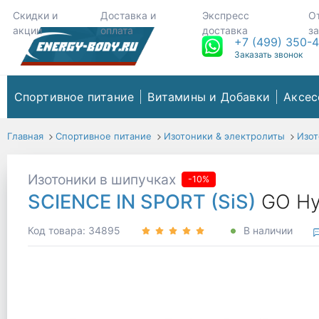
Скидки и
Доставка и
Экспресс
О
акции
оплата
доставка
з
+7 (499) 350-
Заказать звонок
Спортивное питание
Витамины и Добавки
Аксес
Главная
Спортивное питание
Изотоники & электролиты
Изот
Изотоники в шипучках
-10%
SCIENCE IN SPORT (SiS)
GO Hy
Код товара: 34895
В наличии