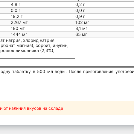
4,8 г
0,2 г
0,0 г
0,0 г
19,2 г
0,9 г
2267 мг
102 мг
180 мг
8,1 мг
1444 мг
65 мг
ат натрия, хлорид натрия,
рбонат магния), сорбит, инулин,
орошок лимонника (2,3%),
 одну таблетку в 500 мл воды. После приготовления употреби
и от наличия вкусов на складе