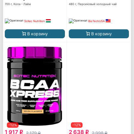
700 г, Кола - Лайм
480 г, Персиковый холодный чай
Scitec Nutrition
BioTechUSA
В корзину
В корзину
-12%
-12%
1 917
2 638
q
q
2 179
2 998
q
q