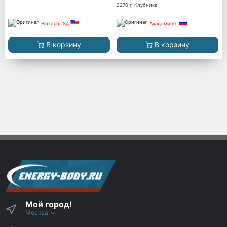
2270 г, Клубника
BioTechUSA
Академия-Т
В корзину
В корзину
Мой город!
Москва