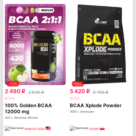
-12%
-12%
2 490
5 420
q
q
2 830
6 159
q
q
ВСАА
ВСАА
100% Golden BCAA
BCAA Xplode Powder
12000 mg
1000 г, Апельсин
420 г, Зеленое яблоко
MAXLER (USA)
OLIMP