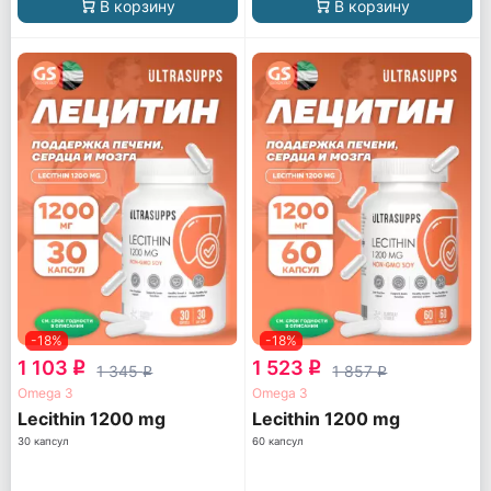
В корзину
В корзину
-18%
-18%
1 103
1 523
q
q
1 345
1 857
q
q
Omega 3
Omega 3
Lecithin 1200 mg
Lecithin 1200 mg
30 капсул
60 капсул