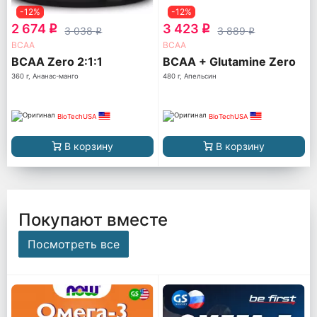
-12%
-12%
2 674
3 423
q
q
3 038
3 889
q
q
ВСАА
ВСАА
BCAA Zero 2:1:1
BCAA + Glutamine Zero
360 г, Ананас-манго
480 г, Апельсин
BioTechUSA
BioTechUSA
В корзину
В корзину
Покупают вместе
Посмотреть все