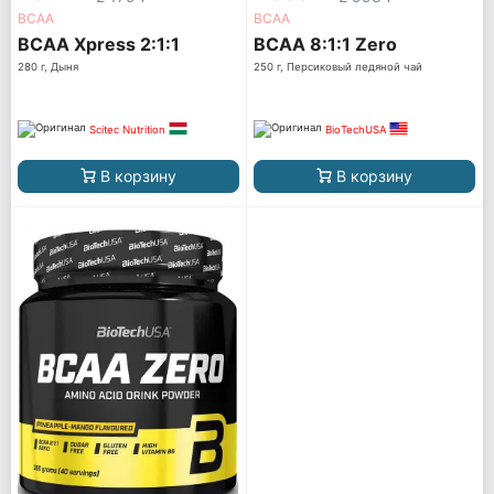
ВСАА
ВСАА
BCAA Xpress 2:1:1
BCAA 8:1:1 Zero
280 г, Дыня
250 г, Персиковый ледяной чай
Scitec Nutrition
BioTechUSA
В корзину
В корзину