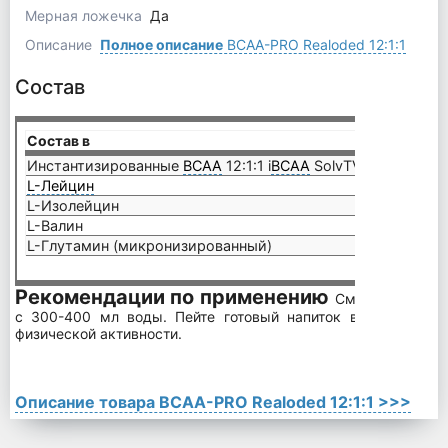
Мерная ложечка
Да
Описание
Полное описание
BCAA-PRO Realoded 12:1:1
Состав
Состав в
11,47 
Инстантизированные
ВСАА
12:1:1 i
BCAA
SolvTV
7,5 мг
L-Лейцин
6,3 г
L-Изолейцин
525 м
L-Валин
525 м
L-Глутамин (микронизированный)
2,5 г
Рекомендации по применению
Смешайте одну
с 300-400 мл воды. Пейте готовый напиток в течение и 
физической активности.
Описание товара BCAA-PRO Realoded 12:1:1 >>>