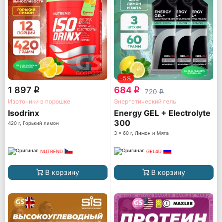
-5%
1 897
684
q
q
720
q
Изотоники в порошке
Энергетический гель
Isodrinx
Energy GEL + Electrolyte
300
420 г, Горький лимон
3 x 60 г, Лимон и Мята
NUTREND
GEL4U
В корзину
В корзину