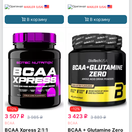
MAXLER (USA)
MAXLER (USA)
В корзину
В корзину
-12%
-12%
3 507
3 423
q
q
3 985
3 889
q
q
ВСАА
ВСАА
BCAA Xpress 2:1:1
BCAA + Glutamine Zero