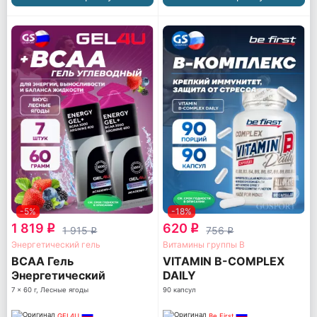
-5%
-18%
1 819
620
q
q
1 915
756
q
q
Энергетический гель
Витамины группы B
BCAA Гель
VITAMIN B-COMPLEX
Энергетический
DAILY
7 x 60 г, Лесные ягоды
90 капсул
GEL4U
Be First