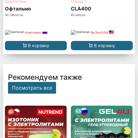
Адаптогены
Omega 3
Офтальмо
CLA400
30 таблеток
80 капсул
Компливит
BioTechUSA
В корзину
В корзину
Рекомендуем также
Посмотреть все