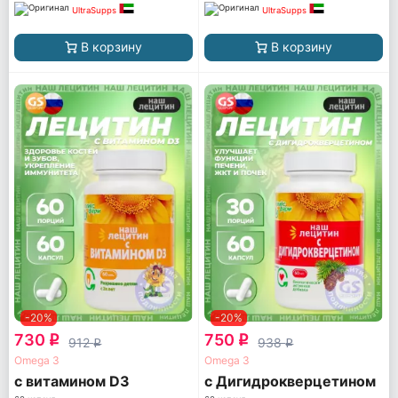
UltraSupps
UltraSupps
В корзину
В корзину
-20%
-20%
730
750
q
q
912
938
q
q
Omega 3
Omega 3
с витамином D3
с Дигидрокверцетином