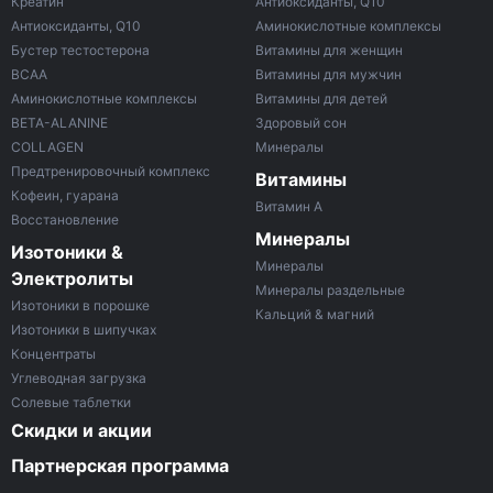
Креатин
Антиоксиданты, Q10
Антиоксиданты, Q10
Аминокислотные комплексы
Бустер тестостерона
Витамины для женщин
ВСАА
Витамины для мужчин
Аминокислотные комплексы
Витамины для детей
BETA-ALANINE
Здоровый сон
COLLAGEN
Минералы
Предтренировочный комплекс
Витамины
Кофеин, гуарана
Витамин A
Восстановление
Минералы
Изотоники &
Минералы
Электролиты
Минералы раздельные
Изотоники в порошке
Кальций & магний
Изотоники в шипучках
Концентраты
Углеводная загрузка
Солевые таблетки
Скидки и акции
Партнерская программа