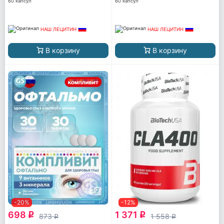
60 капсул
60 капсул
НАШ ЛЕЦИТИН
НАШ ЛЕЦИТИН
В корзину
В корзину
-20%
-12%
698
1 371
q
q
873
1 558
q
q