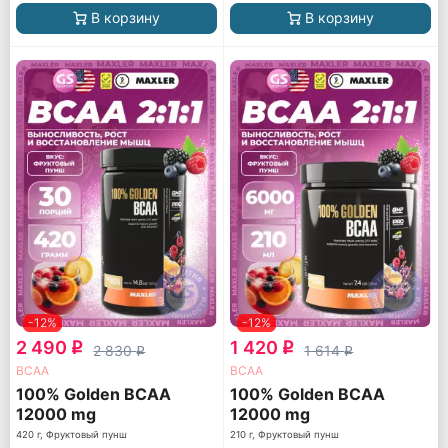
В корзину
В корзину
-12%
-12%
2 490
1 420
q
q
2 830
1 614
q
q
ВСАА
ВСАА
100% Golden BCAA
100% Golden BCAA
12000 mg
12000 mg
420 г, Фруктовый пунш
210 г, Фруктовый пунш