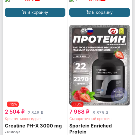
В корзину
В корзину
-12%
-10%
2 504
7 988
q
q
2 846
8 875
q
q
Креатин моногидрат
Сывороточный протеин
Creatine PH-X 3000 mg
Sportein Enriched
Protein
210 капсул