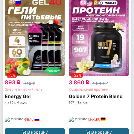
-5%
-22%
893
3 860
q
q
940
4 949
q
q
Энергетический гель
Комплексный протеин
Energy Gel
Golden 7 Protein Blend
4 х 60 г, 4 вкуса
907 г, Ваниль
GEL4U
MAXLER
В корзину
В корзину