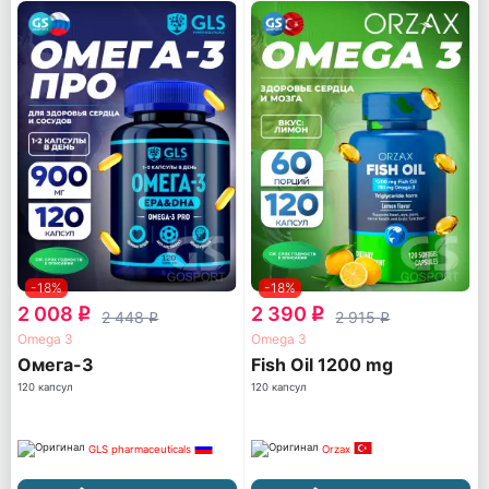
-18%
-18%
2 008
2 390
q
q
2 448
2 915
q
q
Omega 3
Omega 3
Омега-3
Fish Oil 1200 mg
120 капсул
120 капсул
GLS pharmaceuticals
Orzax