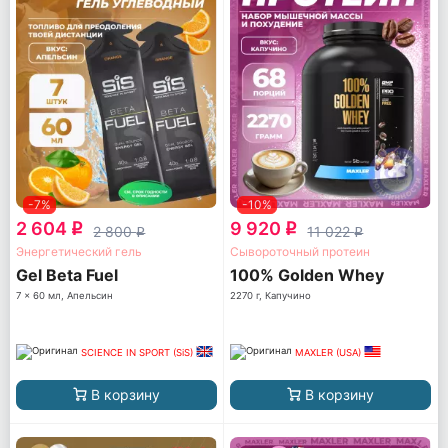
-7%
-10%
2 604
9 920
q
q
2 800
11 022
q
q
Энергетический гель
Сывороточный протеин
Gel Beta Fuel
100% Golden Whey
7 x 60 мл, Апельсин
2270 г, Капучино
SCIENCE IN SPORT (SiS)
MAXLER (USA)
В корзину
В корзину