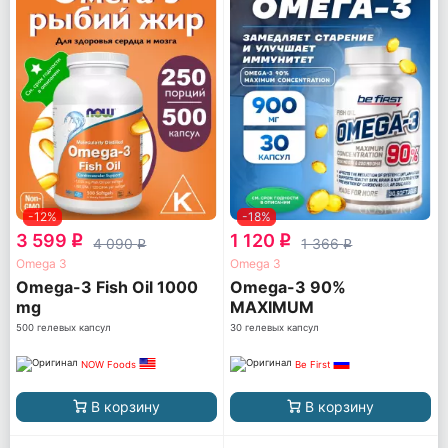
-12%
-18%
3 599
1 120
q
q
4 090
1 366
q
q
Omega 3
Omega 3
Omega-3 Fish Oil 1000
Omega-3 90%
mg
MAXIMUM
CONCENTRATION
500 гелевых капсул
30 гелевых капсул
NOW Foods
Be First
В корзину
В корзину