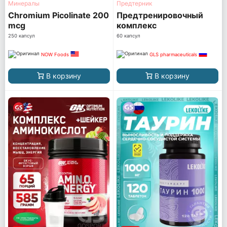
Минералы
Предтерник
Chromium Picolinate 200
Предтренировочный
mcg
комплекс
250 капсул
60 капсул
NOW Foods
GLS pharmaceuticals
В корзину
В корзину