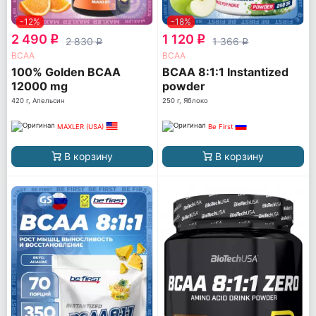
-12%
-18%
2 490
1 120
q
q
2 830
1 366
q
q
ВСАА
ВСАА
100% Golden BCAA
BCAA 8:1:1 Instantized
12000 mg
powder
420 г, Апельсин
250 г, Яблоко
MAXLER (USA)
Be First
В корзину
В корзину