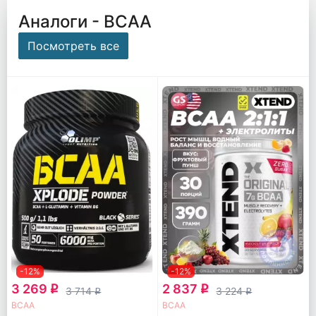
Аналоги - ВСАА
Посмотреть все
-12%
-12%
3 269
2 837
q
q
3 714
3 224
q
q
ВСАА
ВСАА