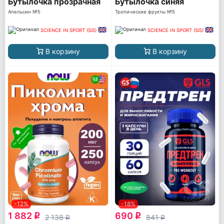
Бутылочка прозрачная
Бутылочка синяя
Апельсин №5
Тропические фрукты №5
SCIENCE IN SPORT (SiS)
SCIENCE IN SPORT (SiS)
В корзину
В корзину
-12%
-18%
1 882
690
q
q
2 138
841
q
q