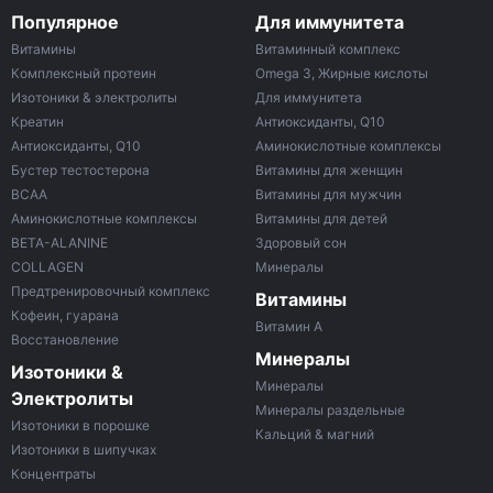
Популярное
Для иммунитета
Витамины
Витаминный комплекс
Комплексный протеин
Omega 3, Жирные кислоты
Изотоники & электролиты
Для иммунитета
Креатин
Антиоксиданты, Q10
Антиоксиданты, Q10
Аминокислотные комплексы
Бустер тестостерона
Витамины для женщин
ВСАА
Витамины для мужчин
Аминокислотные комплексы
Витамины для детей
BETA-ALANINE
Здоровый сон
COLLAGEN
Минералы
Предтренировочный комплекс
Витамины
Кофеин, гуарана
Витамин A
Восстановление
Минералы
Изотоники &
Минералы
Электролиты
Минералы раздельные
Изотоники в порошке
Кальций & магний
Изотоники в шипучках
Концентраты