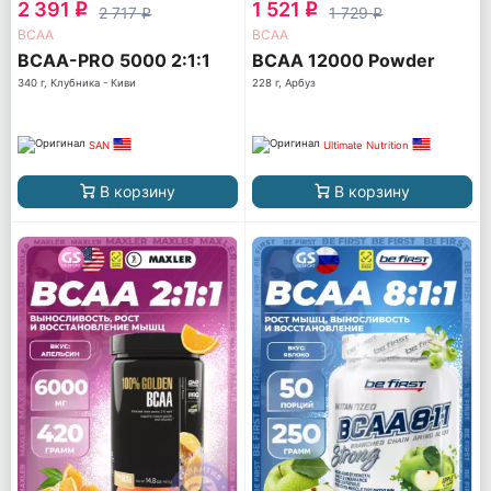
2 391
1 521
q
q
2 717
1 729
q
q
ВСАА
ВСАА
BCAA-PRO 5000 2:1:1
BCAA 12000 Powder
340 г, Клубника - Киви
228 г, Арбуз
SAN
Ultimate Nutrition
В корзину
В корзину