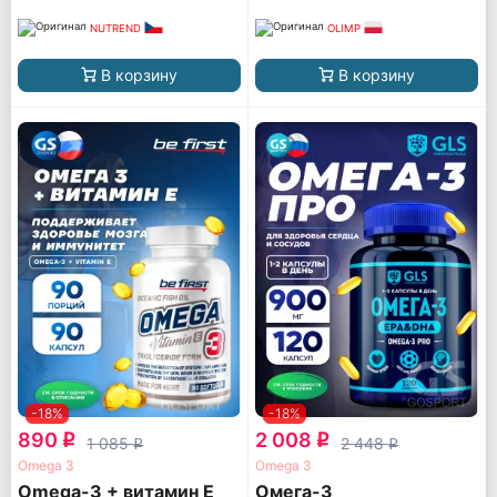
NUTREND
OLIMP
В корзину
В корзину
-18%
-18%
890
2 008
q
q
1 085
2 448
q
q
Omega 3
Omega 3
Omega-3 + витамин Е
Омега-3