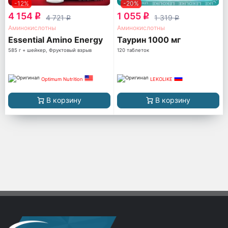
-12%
-20%
4 154
1 055
q
q
4 721
1 319
q
q
Аминокислотны
Аминокислотны
Essential Amino Energy
Таурин 1000 мг
585 г + шейкер, Фруктовый взрыв
120 таблеток
Optimum Nutrition
LEKOLIKE
В корзину
В корзину