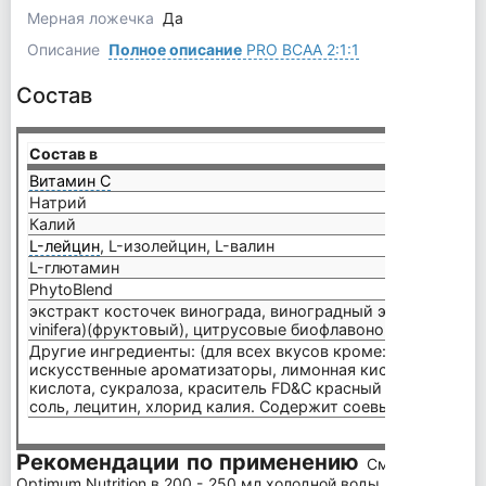
Мерная ложечка
Да
Описание
Полное описание
PRO BCAA 2:1:1
Состав
Состав в
15,5 г
Витамин С
230 м
Натрий
100 м
Калий
50 мг
L-лейцин
, L-изолейцин, L-валин
8 г
L-глютамин
5 г
PhytoBlend
160 м
экстракт косточек винограда, виноградный экстракт красн
vinifera)(фруктовый), цитрусовые биофлавоноиды
Другие ингредиенты: (для всех вкусов кроме: без вкуса -
искусственные ароматизаторы, лимонная кислота, яблочна
кислота, сукралоза, краситель FD&C красный #40), соль, 
соль, лецитин, хлорид калия. Содержит соевые ингредиен
Рекомендации по применению
Смешать 2 мер
Optimum Nutrition в 200 - 250 мл холодной воды или любого 