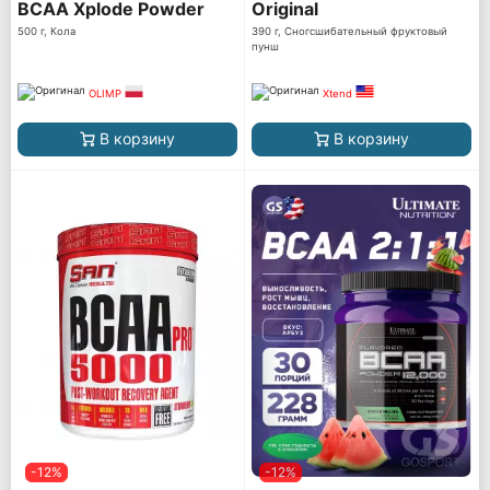
BCAA Xplode Powder
Original
500 г, Кола
390 г, Сногсшибательный фруктовый
пунш
OLIMP
Xtend
В корзину
В корзину
-12%
-12%