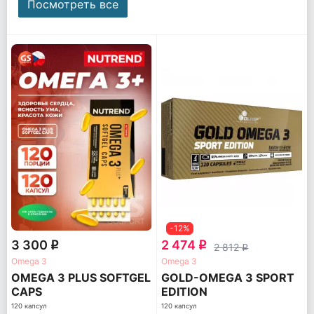
Посмотреть все
-12%
3 300
2 474
q
q
2 812
q
Omega 3
Omega 3
OMEGA 3 PLUS SOFTGEL
GOLD-OMEGA 3 SPORT
CAPS
EDITION
120 капсул
120 капсул