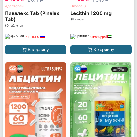
Адаптогены
Omega 3
Пиналекс Tab (Pinalex
Lecithin 1200 mg
Tab)
30 капсул
60 таблеток
PEPTIDES
UltraSupps
В корзину
В корзину