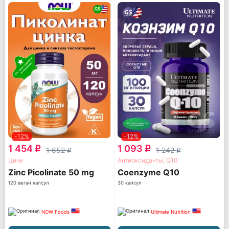
-12%
-12%
1 454
1 093
q
q
1 652
1 242
q
q
Цинк
Антиоксиданты, Q10
Zinc Picolinate 50 mg
Coenzyme Q10
120 веган капсул
30 капсул
NOW Foods
Ultimate Nutrition