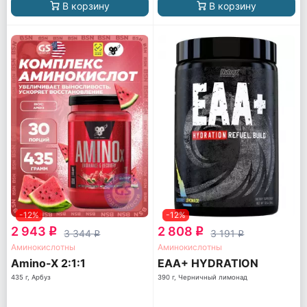
В корзину
В корзину
-12%
-12%
2 943
2 808
q
q
3 344
3 191
q
q
Аминокислотны
Аминокислотны
Amino-X 2:1:1
EAA+ HYDRATION
435 г, Арбуз
390 г, Черничный лимонад