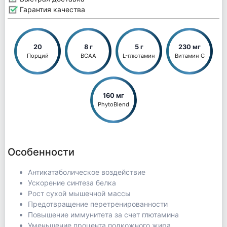
Гарантия качества
20
8 г
5 г
230 мг
Порций
ВСАА
L-глютамин
Витамин С
160 мг
PhytoBlend
Особенности
Антикатаболическое воздействие
Ускорение синтеза белка
Рост сухой мышечной массы
Предотвращение перетренированности
Повышение иммунитета за счет глютамина
Уменьшение процента подкожного жира