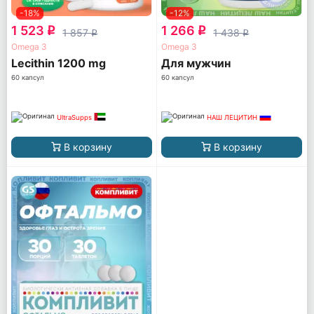
-18%
-12%
1 523
1 266
q
q
1 857
1 438
q
q
Omega 3
Omega 3
Lecithin 1200 mg
Для мужчин
60 капсул
60 капсул
UltraSupps
НАШ ЛЕЦИТИН
В корзину
В корзину