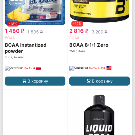
-18%
-12%
1 480
2 816
q
q
1 805
3 200
q
q
ВСАА
ВСАА
BCAA Instantized
BCAA 8:1:1 Zero
powder
250 г, Кола
350 г, Ананас
Be First
BioTechUSA
В корзину
В корзину