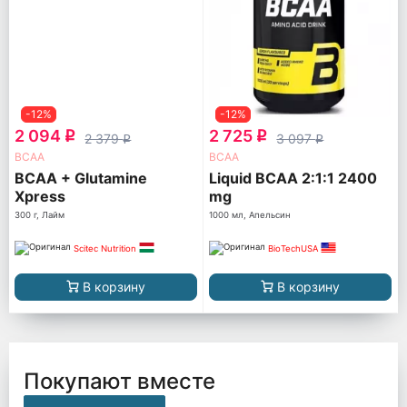
-12%
-12%
2 094
2 725
q
q
2 379
3 097
q
q
ВСАА
ВСАА
BCAA + Glutamine
Liquid BCAA 2:1:1 2400
Xpress
mg
300 г, Лайм
1000 мл, Апельсин
Scitec Nutrition
BioTechUSA
В корзину
В корзину
Покупают вместе