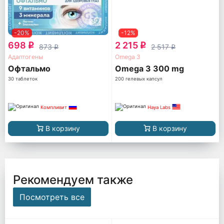
-20%
-12%
698
2 215
q
q
873
2 517
q
q
Адаптогены
Omega 3
Офтальмо
Omega 3 300 mg
30 таблеток
200 гелевых капсул
Компливит
Haya Labs
В корзину
В корзину
Рекомендуем также
Посмотреть все