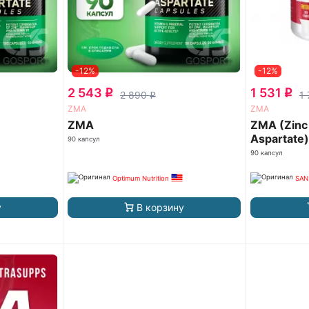
-12%
-12%
2 543
1 531
q
q
2 890
1
q
ZMA
ZMA
ZMA
ZMA (Zinc
Aspartate)
90 капсул
90 капсул
Optimum Nutrition
SAN
у
В корзину