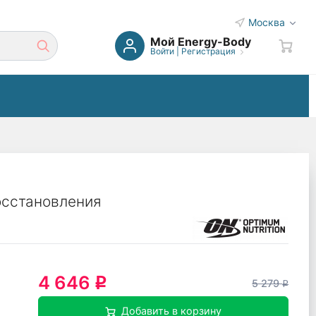
Москва
Мой Energy-Body
Войти
|
Регистрация
осстановления
4 646
q
5 279
q
Добавить в корзину