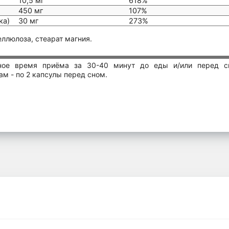
10,5 мг
618%
450 мг
107%
ка)
30 мг
273%
ллюлоза, стеарат магния.
ное время приёма за 30-40 минут до еды и/или перед с
м - по 2 капсулы перед сном.