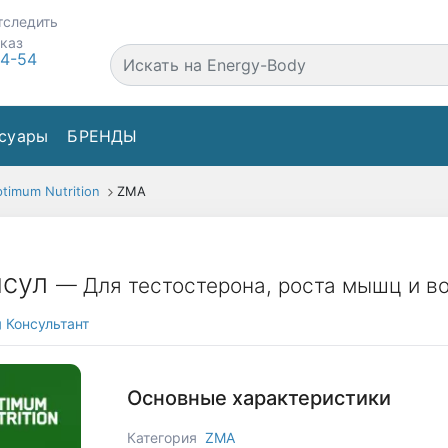
тследить
аказ
44-54
суары
БРЕНДЫ
timum Nutrition
ZMA
псул
— Для тестостерона, роста мышц и в
Консультант
Основные характеристики
Категория
ZMA