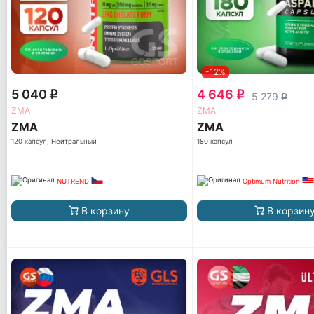
-12%
5 040
4 646
q
q
5 279
q
ZMA
ZMA
ZMA
ZMA
120 капсул, Нейтральный
180 капсул
NUTREND
Optimum Nutrition
В корзину
В корзин