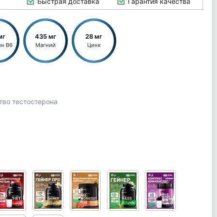
Быстрая доставка
Гарантия качества
мг
435 мг
28 мг
ин В6
Магний
Цинк
тво тестостерона