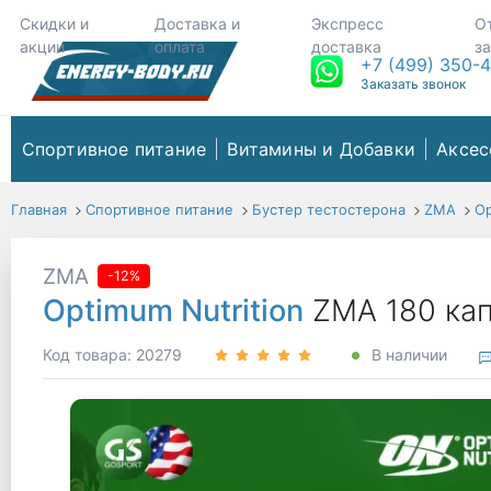
Скидки и
Доставка и
Экспресс
О
акции
оплата
доставка
з
+7 (499) 350-
Заказать звонок
Спортивное питание
Витамины и Добавки
Аксес
Главная
Спортивное питание
Бустер тестостерона
ZMA
Op
ZMA
-12%
Optimum Nutrition
ZMA 180 ка
Код товара: 20279
В наличии