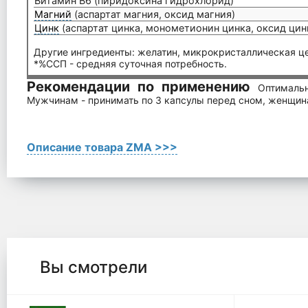
Витамин В6 (пиридоксина гидрохлорид)
Магний
(аспартат магния, оксид магния)
Цинк
(аспартат цинка, монометионин цинка, оксид цин
Другие ингредиенты: желатин, микрокристаллическая це
*%ССП - средняя суточная потребность.
Рекомендации по применению
Оптималь
Мужчинам - принимать по 3 капсулы перед сном, женщина
Описание товара ZMA >>>
Вы смотрели