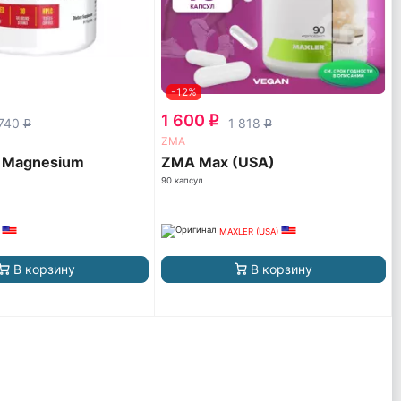
-12%
1 600
q
 740
1 818
q
q
ZMA
 Magnesium
ZMA Max (USA)
90 капсул
MAXLER (USA)
В корзину
В корзину