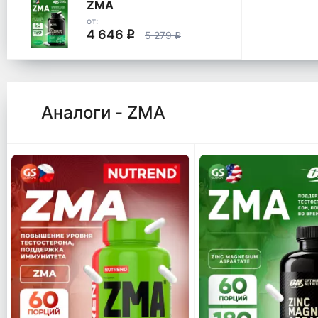
ZMA
от:
4 646
q
5 279
q
Аналоги - ZMA