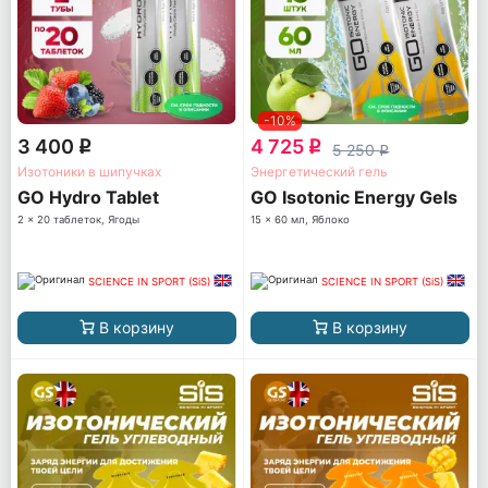
-10%
3 400
4 725
q
q
5 250
q
Изотоники в шипучках
Энергетический гель
GO Hydro Tablet
GO Isotonic Energy Gels
2 x 20 таблеток, Ягоды
15 x 60 мл, Яблоко
SCIENCE IN SPORT (SiS)
SCIENCE IN SPORT (SiS)
В корзину
В корзину