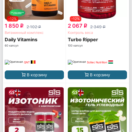
-12%
-12%
1 850
2 067
q
q
2 102
2 349
q
q
Витаминный комплекс
Контроль веса
Daily Vitamins
Turbo Ripper
60 капсул
100 капсул
QNT
Scitec Nutrition
В корзину
В корзину