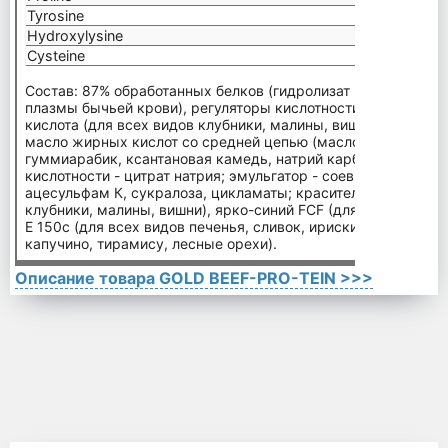
Tyrosine
1,22
Hydroxylysine
0,75
Cysteine
0,55
Состав: 87% обработанных белков (гидролизат крупного рога
плазмы бычьей крови), регуляторы кислотности - лимонная 
кислота (для всех видов клубники, малины, вишни, лесных я
масло жирных кислот со средней цепью (масло МСТ) ), загу
гуммиарабик, ксантановая камедь, натрий карбоксиметилце
кислотности - цитрат натрия; эмульгатор - соевый лецитин, 
ацесульфам К, сукралоза, цикламаты; красители: кармин (д
клубники, малины, вишни), ярко-синий FCF (для всех видов 
E 150c (для всех видов печенья, сливок, ириски, шоколада, 
капучино, тирамису, лесные орехи).
Описание товара GOLD BEEF-PRO-TEIN >>>