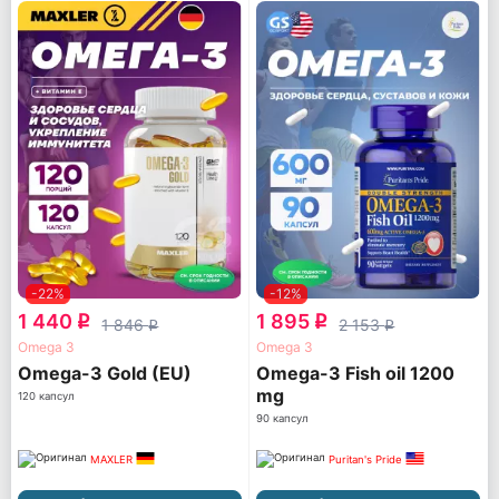
-22%
-12%
1 440
1 895
q
q
1 846
2 153
q
q
Omega 3
Omega 3
Omega-3 Gold (EU)
Omega-3 Fish oil 1200
mg
120 капсул
90 капсул
MAXLER
Puritan's Pride