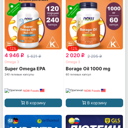
-12%
-12%
4 946
2 020
q
q
5 621
2 295
q
q
Omega 3
Omega 3
Super Omega EPA
Borage Oil 1000 mg
240 гелевые капсулы
60 гелевых капсул
NOW Foods
NOW Foods
В корзину
В корзину