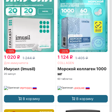
-18%
-20%
1 020
1 124
q
q
1 244
1 405
q
q
Для иммунитета
COLLAGEN
Имусил (Imusil)
Морской коллаген 1000
мг
20 капсул
60 таблеток
PEPTIDES
LEKOLIKE
В корзину
В корзину