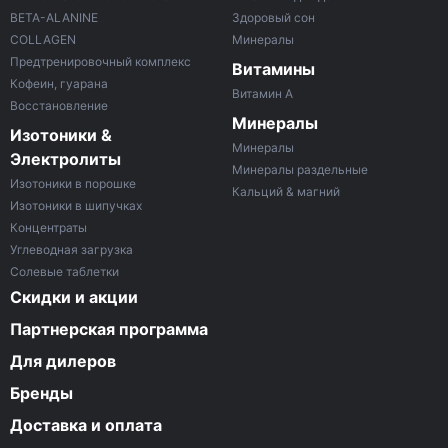
BETA-ALANINE
Здоровый сон
COLLAGEN
Минералы
Предтренировочный комплекс
Витамины
Кофеин, гуарана
Витамин A
Восстановление
Минералы
Изотоники &
Минералы
Электролиты
Минералы раздельные
Изотоники в порошке
Кальций & магний
Изотоники в шипучках
Концентраты
Углеводная загрузка
Солевые таблетки
Скидки и акции
Партнерская программа
Для дилеров
Бренды
Доставка и оплата