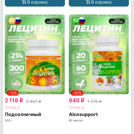
В корзину
В корзину
-12%
-20%
2 118
940
q
q
2 407
1 175
q
q
Omega 3
Omega 3
Подсолнечный
Alcosupport
300 г
60 капсул