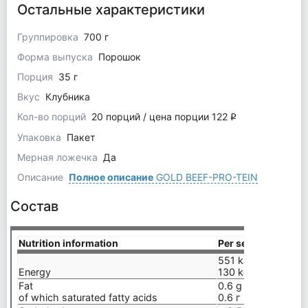
Остальные характеристики
Группировка
700 г
Форма выпуска
Порошок
Порция
35 г
Вкус
Клубника
Кол-во порций
20 порций / цена порции 122
q
Упаковка
Пакет
Мерная ложечка
Да
Описание
Полное описание
GOLD BEEF-PRO-TEIN
Состав
Nutrition information
Per serving (35 г)
551 kJ/
Energy
130 kcal
Fat
0.6 g
of which saturated fatty acids
0.6 г