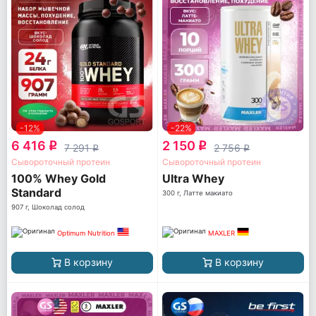
-12%
-22%
6 416
2 150
q
q
7 291
2 756
q
q
Сывороточный протеин
Сывороточный протеин
100% Whey Gold
Ultra Whey
Standard
300 г, Латте макиато
907 г, Шоколад солод
Optimum Nutrition
MAXLER
В корзину
В корзину