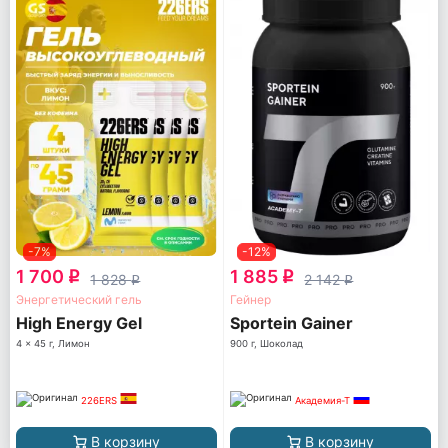
-7%
-12%
1 700
1 885
q
q
1 828
2 142
q
q
Энергетический гель
Гейнер
High Energy Gel
Sportein Gainer
4 x 45 г, Лимон
900 г, Шоколад
226ERS
Академия-Т
В корзину
В корзину