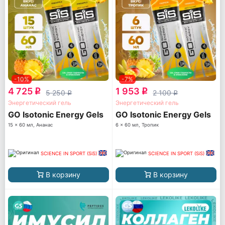
-10%
-7%
4 725
1 953
q
q
5 250
2 100
q
q
Энергетический гель
Энергетический гель
GO Isotonic Energy Gels
GO Isotonic Energy Gels
15 x 60 мл, Ананас
6 x 60 мл, Тропик
SCIENCE IN SPORT (SiS)
SCIENCE IN SPORT (SiS)
В корзину
В корзину