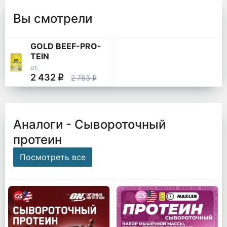
Вы смотрели
GOLD BEEF-PRO-
TEIN
от:
2 432
q
2 763
q
Аналоги - Сывороточный
протеин
Посмотреть все