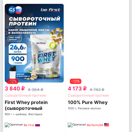
-12%
-12%
3 840
4 173
q
q
4 364
4 742
q
q
Сывороточный протеин
Сывороточный протеин
First Whey protein
100% Pure Whey
(сывороточный
1000 г, Рисовое молоко
протеин)
900 г + шейкер, Фисташка
Be First
BioTechUSA