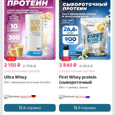
-22%
-12%
2 150
3 840
q
q
2 756
4 364
q
q
Сывороточный протеин
Сывороточный протеин
Ultra Whey
First Whey protein
(сывороточный
300 г, Банановый молочный коктейль
протеин)
900 г + шейкер, Ваниль
MAXLER
Be First
В корзину
В корзину