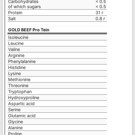
Carbohydrates
< 0.5 г
of which sugars
< 0.5 г
Protein
31 г
Salt
0.8 г
GOLD BEEF Pro Tein
Per 
Isoleucine
1,22
Leucine
3,48
Valine
2,52
Arginine
5,37
Phenylalanine
2,12
Histidine
0,84
Lysine
3,92
Methionine
0,52
Threonine
2,52
Tryptophan
0,35
Hydroxyproline
7,71
Aspartic acid
5,51
Serine
3,36
Glutamic acid
8,87
Glycine
13,9
Alanine
6,50
Proline
8,47