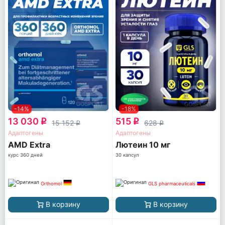
-14%
-18%
13 030
515
q
q
15 152
628
q
q
Адаптогены
Адаптогены
AМD Extra
Лютеин 10 мг
курс 360 дней
30 капсул
Orthomol
GLS pharmaceuticals
В корзину
В корзину