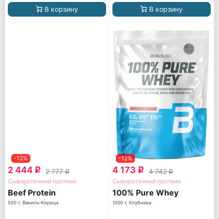
В корзину
В корзину
-12%
-12%
2 444
4 173
q
q
2 777
4 742
q
q
Сывороточный протеин
Сывороточный протеин
Beef Protein
100% Pure Whey
500 г, Ваниль-Корица
1000 г, Клубника