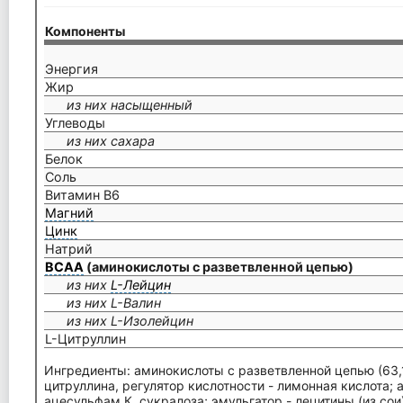
Компоненты
Энергия
Жир
из них насыщенный
Углеводы
из них сахара
Белок
Соль
Витамин В6
Магний
Цинк
Натрий
ВСАА
(аминокислоты с разветвленной цепью)
из них
L-Лейцин
из них L-Валин
из них L-Изолейцин
L-Цитруллин
Ингредиенты: аминокислоты с разветвленной цепью (63
цитруллина, регулятор кислотности - лимонная кислота; 
ацесульфам К, сукралоза; эмульгатор - лецитины (из сои