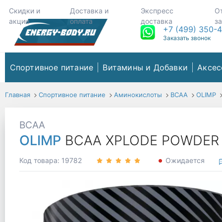
Скидки и
Доставка и
Экспресс
О
акции
оплата
доставка
з
+7 (499) 350-
Заказать звонок
Спортивное питание
Витамины и Добавки
Аксес
Главная
Спортивное питание
Аминокислоты
ВСАА
OLIMP
BCAA
OLIMP
BCAA XPLODE POWDER 20
Код товара: 19782
Ожидается