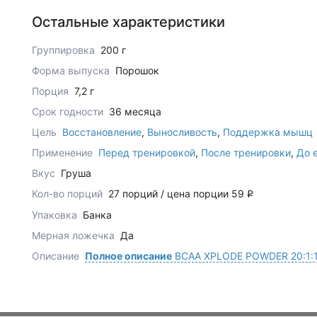
Остальные характеристики
Группировка
200 г
Форма выпуска
Порошок
Порция
7,2 г
Срок годности
36 месяца
Цель
Восстановление
,
Выносливость
,
Поддержка мышц
Применение
Перед тренировкой
,
После тренировки
,
До 
Вкус
Груша
Кол-во порций
27 порций / цена порции 59
q
Упаковка
Банка
Мерная ложечка
Да
Описание
Полное описание
BCAA XPLODE POWDER 20:1: