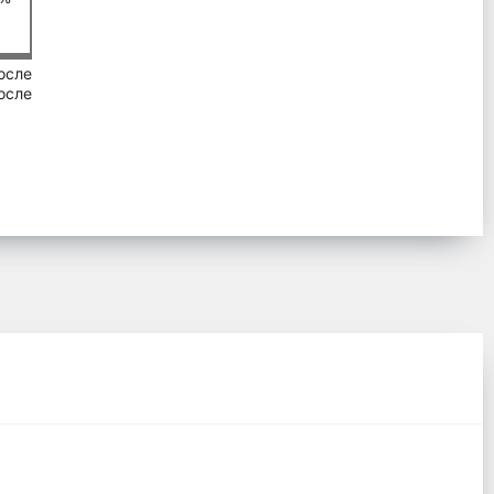
осле
осле