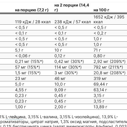
на 2 порции (14,4
на порцию (7,2 г)
г)
на 100 г
1652 кДж / 395
119 кДж / 28 ккал
238 кДж / 57 ккал
ккал
< 0,5 г
< 0,5 г
< 0,5 г
< 0,1 г
< 0,1 г
< 0,2 г
< 0,5 г
< 0,5 г
1,0 г
< 0,5 г
< 0,5 г
1,0 г
5,1 г
10 г
71 г
< 0,06 г
0,12 г
0,80 г
0,21 мг (15%*)
0,42 мг (30%*)
2,92 мг (209%*)
57 мг (15%*)
114 мг (30%*)
792 мг (211%*)
1,5 мг (15%*)
3 мг (30%*)
20,8 мг (208%*)
23 мг
46 мг
319 мг
5,0 г
10,0 г
69,44 г
4,55 г
9,09 г
63,14 г
0,23 г
0,45 г
3,15 г
0,23 г
0,45 г
3,15 г
1,00 г
2,00 г
13,89 г
,1%
L-лейцин
а, 3,15% L-валина, 3,15% L-изолейцина), 13,9% L-
ароматизаторы, цитрат натрия, 1,3% оксид магния, подсластители
); 0,1% бисглицината цинка (хелат аминокислоты Альбион), 0,00