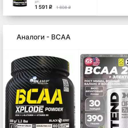
от:
1 591
q
1 808
q
Аналоги - ВСАА