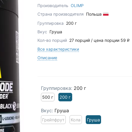
Производитель
OLIMP
Страна производителя
Польша
Группировка
200 г
Вкус
Груша
Кол-во порций
27 порций / цена порции 59
q
Все характеристики
Описание
Группировка:
200 г
500 г
200 г
Вкус:
Груша
Грейпфрут
Кола
Груша