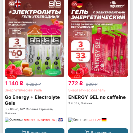
-5%
-22%
1 140
772
q
q
1 200
990
q
q
Энергетический гель
Энергетический гель
Go Energy + Electrolyte
ENERGY GEL no caffeine
Gels
3 x 33 г, Малина
3 x 60 мл, №2 Солёная Карамель,
Малина
SCIENCE IN SPORT (SiS)
SQUEEZY
В корзину
В корзину