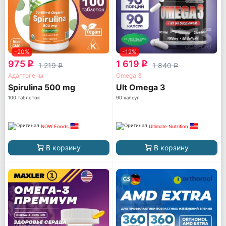
-20%
-12%
975
1 619
q
q
1 219
1 840
q
q
Адаптогены
Omega 3
Spirulina 500 mg
Ult Omega 3
100 таблеток
90 капсул
NOW Foods
Ultimate Nutrition
В корзину
В корзину