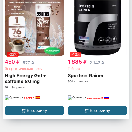
-22%
-12%
450
1 885
q
q
577
2 142
q
q
Энергетический гель
Гейнер
High Energy Gel +
Sportein Gainer
caffeine 80 mg
900 г, Шоколад
76 г, Эспрессо
226ERS
Академия-Т
В корзину
В корзину