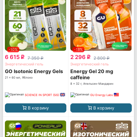
-10%
-18%
6 615
2 296
q
q
7 350
2 800
q
q
Энергетический гель
Энергетический гель
GO Isotonic Energy Gels
Energy Gel 20 mg
caffeine
21 x 60 мл, Яблоко
8 x 32 г, Апельсин-Мандарин
SCIENCE IN SPORT (SiS)
GU Energy Labs
В корзину
В корзину