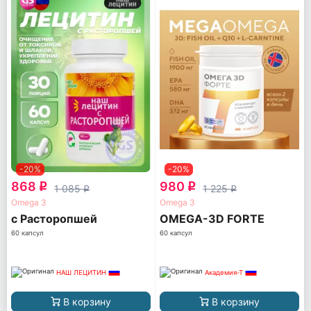
-20%
-20%
868
980
q
q
1 085
1 225
q
q
Omega 3
Omega 3
с Расторопшей
OMEGA-3D FORTE
60 капсул
60 капсул
НАШ ЛЕЦИТИН
Академия-Т
В корзину
В корзину