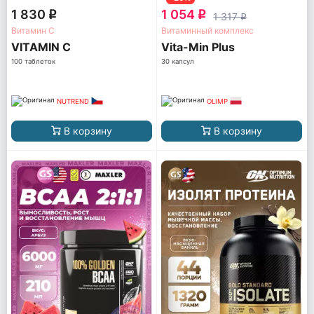
1 830
1 054
q
q
1 317
q
Витамин С
Витаминный комплекс
VITAMIN C
Vita-Min Plus
100 таблеток
30 капсул
NUTREND
OLIMP
В корзину
В корзину