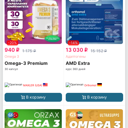
-20%
-14%
940
13 030
q
q
1 175
15 152
q
q
Omega 3
Адаптогены
Omega-3 Premium
AМD Extra
30 капсул
курс 360 дней
MAXLER (USA)
Orthomol
В корзину
В корзину