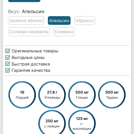
Вкус:
Апельсин
Зеленое яблоко
Апельсин
Абрикос
Соленая карамель
Ежевика
Оригинальные товары
Выгодные цены
Быстрая доставка
Гарантия качества
16
27,8 г
500 мг
500 мг
Порций
Углеводы
Глицин
Таурин
125 мг
250 мг
L-
L-лейцин
изолейцин