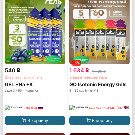
-5%
540
1 634
q
q
1 720
q
Энергетический гель
Энергетический гель
GEL +Na +K
GO Isotonic Energy Gels
саше 3 x 50 г, Черника
5 x 60 мл, Микс №21
Powerup
SCIENCE IN SPORT (SiS)
В корзину
В корзину