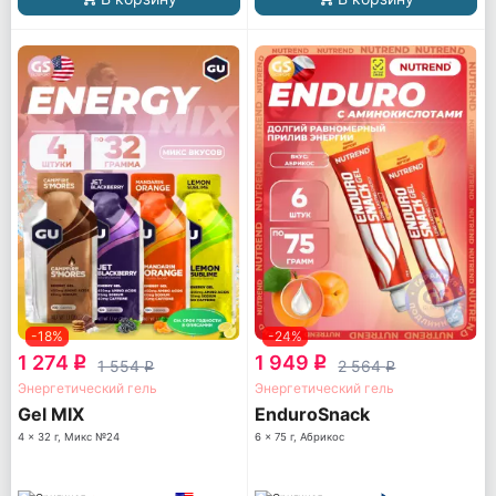
-18%
-24%
1 274
1 949
q
q
1 554
2 564
q
q
Энергетический гель
Энергетический гель
Gel MIX
EnduroSnack
4 x 32 г, Микс №24
6 x 75 г, Абрикос