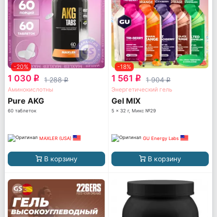
-20%
-18%
1 030
1 561
q
q
1 288
1 904
q
q
Аминокислотны
Энергетический гель
Pure AKG
Gel MIX
60 таблеток
5 x 32 г, Микс №29
MAXLER (USA)
GU Energy Labs
В корзину
В корзину