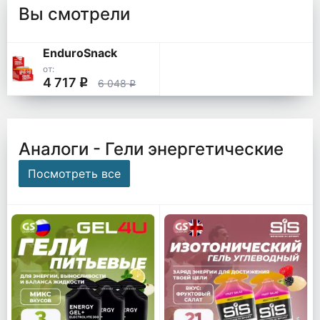
Вы смотрели
EnduroSnack
от:
4 717
q
6 048
q
Аналоги - Гели энергетические
Посмотреть все