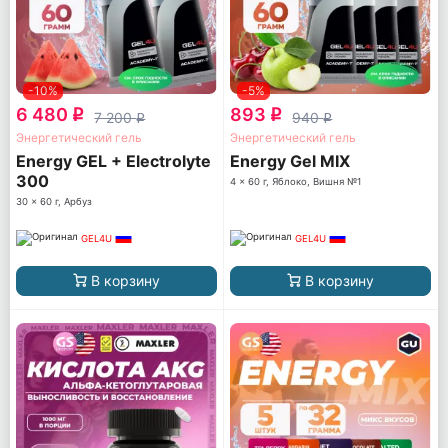
-10%
-5%
6 480
893
q
q
7 200
940
q
q
Энергетический гель
Энергетический гель
Energy GEL + Electrolyte
Energy Gel MIX
300
4 x 60 г, Яблоко, Вишня №1
30 x 60 г, Арбуз
GEL4U
GEL4U
В корзину
В корзину