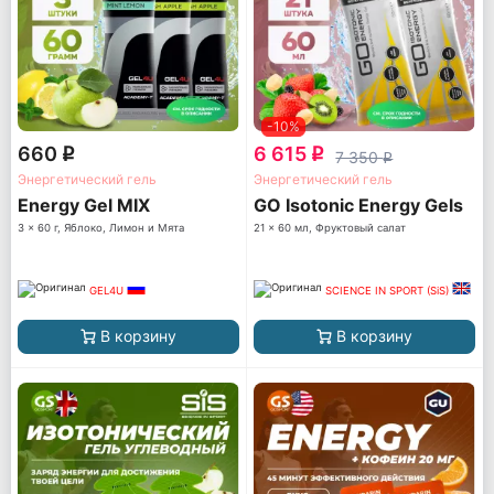
-10%
660
6 615
q
q
7 350
q
Энергетический гель
Энергетический гель
Energy Gel MIX
GO Isotonic Energy Gels
3 x 60 г, Яблоко, Лимон и Мята
21 x 60 мл, Фруктовый салат
GEL4U
SCIENCE IN SPORT (SiS)
В корзину
В корзину