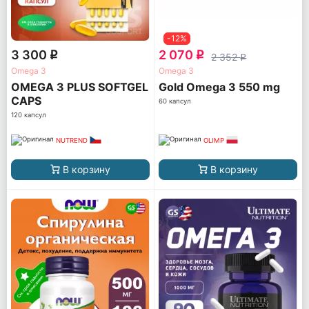
-12%
3 300
2 070
q
q
2 352
q
Omega 3
Omega 3
OMEGA 3 PLUS SOFTGEL
Gold Omega 3 550 mg
CAPS
60 капсул
120 капсул
NUTREND
OLIMP
В корзину
В корзину