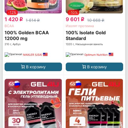
-12%
-10%
1 420
9 601
q
q
1 614
10 668
q
q
ВСАА
Изолят протеина
100% Golden BCAA
100% Isolate Gold
12000 mg
Standard
210 г, Арбуз
1320 г, Насыщенная ваниль
MAXLER (USA)
Optimum Nutrition
В корзину
В корзину