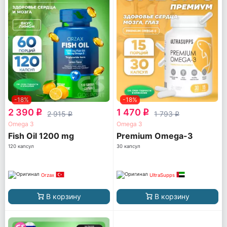
-18%
-18%
2 390
1 470
q
q
2 915
1 793
q
q
Omega 3
Omega 3
Fish Oil 1200 mg
Premium Omega-3
120 капсул
30 капсул
Orzax
UltraSupps
В корзину
В корзину