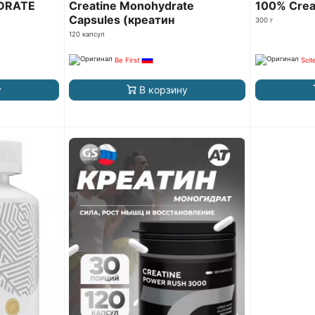
DRATE
Creatine Monohydrate
100% Crea
Capsules (креатин
300 г
моногидрат)
120 капсул
Be First
Scit
у
В корзину