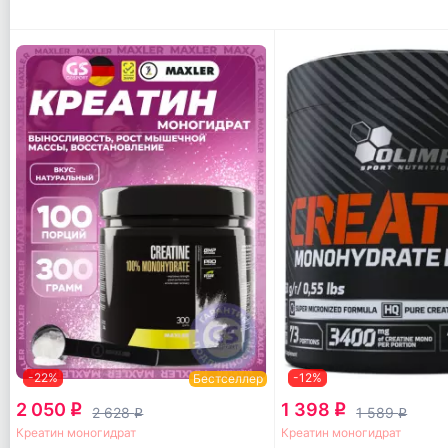
-22%
-12%
Бестселлер
2 050
1 398
q
q
2 628
1 589
q
q
Креатин моногидрат
Креатин моногидрат