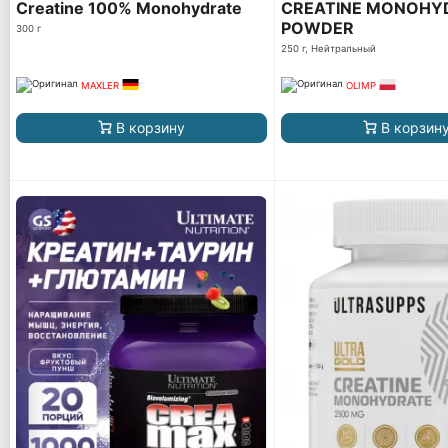
Creatine 100% Monohydrate
CREATINE MONOHY
POWDER
300 г
250 г, Нейтральный
MAXLER
OLIMP
В корзину
В корзин