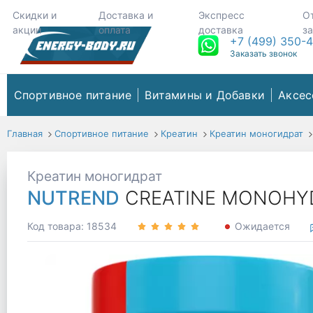
Скидки и
Доставка и
Экспресс
О
акции
оплата
доставка
з
+7 (499) 350-
Заказать звонок
Спортивное питание
Витамины и Добавки
Аксес
Главная
Спортивное питание
Креатин
Креатин моногидрат
Креатин моногидрат
NUTREND
CREATINE MONOHYD
Код товара: 18534
Ожидается