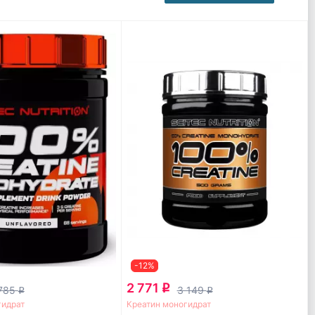
-12%
2 771
q
 785
3 149
q
q
гидрат
Креатин моногидрат