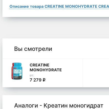
Описание товара CREATINE MONOHYDRATE CRE
Вы смотрели
CREATINE
MONOHYDRATE
CREAPURE
от:
7 279
q
Аналоги - Креатин моногидрат