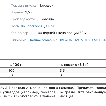
Форма выпуска
Порошок
Порция
3,5 г
Срок годности
36 месяца
Цель
Выносливость
,
Сила
Кол-во порций
100 порций / цена порции 73
q
Описание
Полное описание
CREATINE MONOHYDRATE C
на 100 г
на порцию (3,5 г)
100 г
3,5 г
88 г
3 г
зу 3,5 г (около ½ мерной ложки) с напитком. Принимать макс
ем углеводов (например, гейнеров). Не превышайте рекоменду
ыше 25 °C и употребить в течение 6 месяцев.