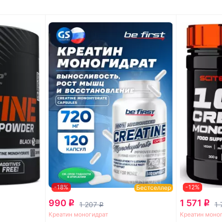
-18%
-12%
Бестселлер
990
1 571
q
q
1 207
1
q
Креатин моногидрат
Креатин моно