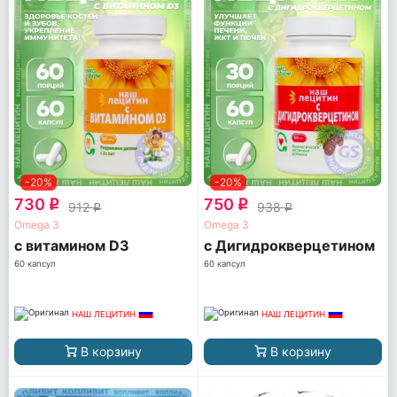
-20%
-20%
730
750
q
q
912
938
q
q
Omega 3
Omega 3
с витамином D3
с Дигидрокверцетином
60 капсул
60 капсул
НАШ ЛЕЦИТИН
НАШ ЛЕЦИТИН
В корзину
В корзину