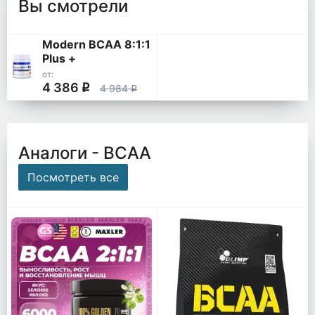
Вы смотрели
Modern BCAA 8:1:1
Plus +
от:
4 386
q
4 984
q
Аналоги - ВСАА
Посмотреть все