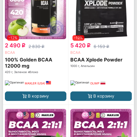
-12%
-12%
2 490
5 420
q
q
2 830
6 159
q
q
ВСАА
ВСАА
100% Golden BCAA
BCAA Xplode Powder
12000 mg
1000 г, Апельсин
420 г, Зеленое яблоко
MAXLER (USA)
OLIMP
В корзину
В корзину