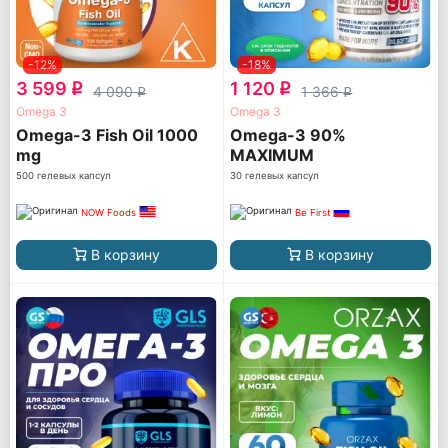
-12%
-18%
3 599
1 120
q
q
4 090
1 366
q
q
Omega 3
Omega 3
Omega-3 Fish Oil 1000
Omega-3 90%
mg
MAXIMUM
CONCENTRATION
500 гелевых капсул
30 гелевых капсул
NOW Foods
Be First
В корзину
В корзину