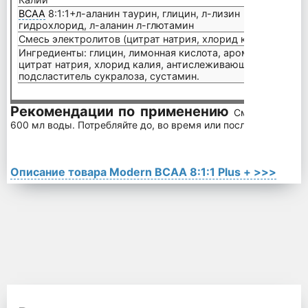
BCAA
8:1:1+л-аланин таурин, глицин, л-лизин
гидрохлорид, л-аланин л-глютамин
15 г
Смесь электролитов (цитрат натрия, хлорид калия)
703 м
Ингредиенты: глицин, лимонная кислота, ароматизатор, я
цитрат натрия, хлорид калия, антислеживающий агент ди
подсластитель сукралоза, сустамин.
Рекомендации по применению
Смешайте 2 ме
600 мл воды. Потребляйте до, во время или после тренировки
Описание товара Modern BCAA 8:1:1 Plus + >>>