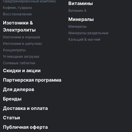
Предтренировочный комплекс
Витамины
Кофеин, гуарана
Витамин A
Восстановление
Минералы
Изотоники &
Минералы
Электролиты
Минералы раздельные
Изотоники в порошке
Кальций & магний
Изотоники в шипучках
Концентраты
Углеводная загрузка
Солевые таблетки
Скидки и акции
Партнерская программа
Для дилеров
Бренды
Доставка и оплата
Статьи
Публичная оферта