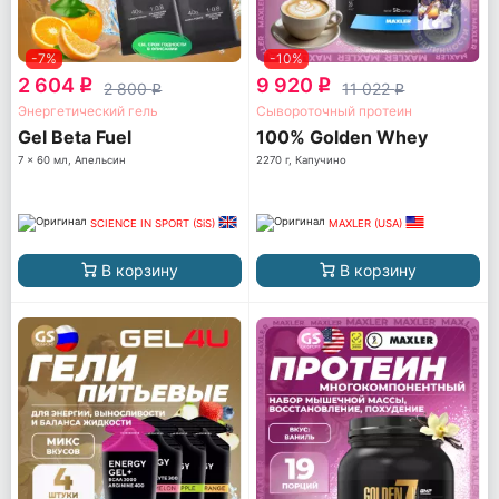
-7%
-10%
2 604
9 920
q
q
2 800
11 022
q
q
Энергетический гель
Сывороточный протеин
Gel Beta Fuel
100% Golden Whey
7 x 60 мл, Апельсин
2270 г, Капучино
SCIENCE IN SPORT (SiS)
MAXLER (USA)
В корзину
В корзину