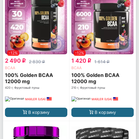
-12%
-12%
2 490
1 420
q
q
2 830
1 614
q
q
ВСАА
ВСАА
100% Golden BCAA
100% Golden BCAA
12000 mg
12000 mg
420 г, Фруктовый пунш
210 г, Фруктовый пунш
MAXLER (USA)
MAXLER (USA)
В корзину
В корзину