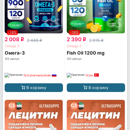
-18%
-18%
2 008
2 390
q
q
2 448
2 915
q
q
Omega 3
Omega 3
Омега-3
Fish Oil 1200 mg
120 капсул
120 капсул
GLS pharmaceuticals
Orzax
В корзину
В корзину