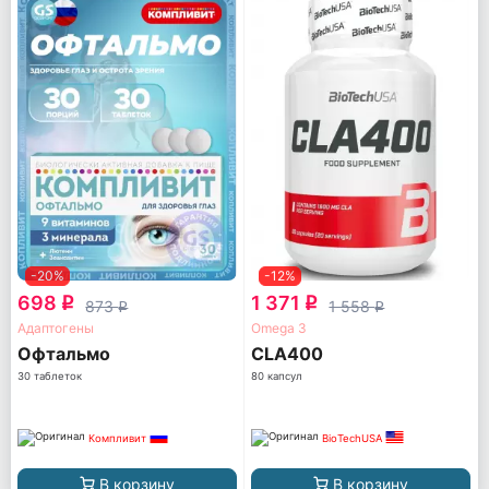
-20%
-12%
698
1 371
q
q
873
1 558
q
q
Адаптогены
Omega 3
Офтальмо
CLA400
30 таблеток
80 капсул
Компливит
BioTechUSA
В корзину
В корзину