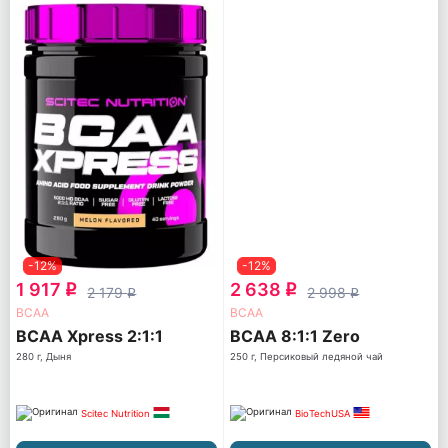
-12%
-12%
1 917
2 638
q
q
2 179
2 998
q
q
ВСАА
ВСАА
BCAA Xpress 2:1:1
BCAA 8:1:1 Zero
280 г, Дыня
250 г, Персиковый ледяной чай
Scitec Nutrition
BioTechUSA