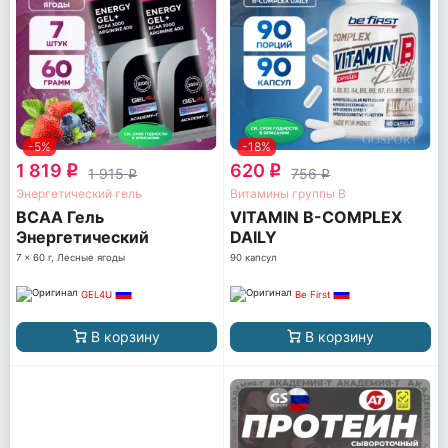
-5%
-18%
1 819
620
q
q
1 915
756
q
q
Энергетический гель
Витамины группы B
BCAA Гель
VITAMIN B-COMPLEX
Энергетический
DAILY
7 x 60 г, Лесные ягоды
90 капсул
GEL4U
Be First
В корзину
В корзину