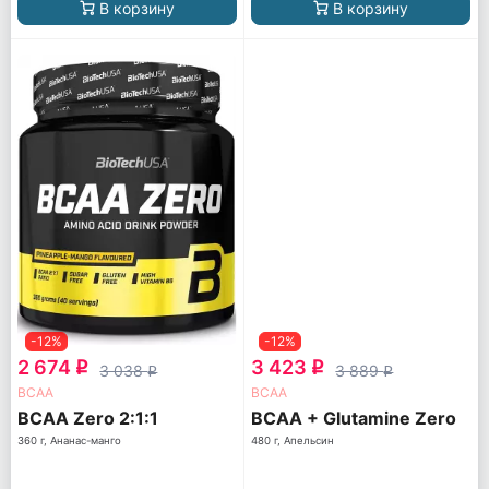
В корзину
В корзину
-12%
-12%
2 674
3 423
q
q
3 038
3 889
q
q
ВСАА
ВСАА
BCAA Zero 2:1:1
BCAA + Glutamine Zero
360 г, Ананас-манго
480 г, Апельсин