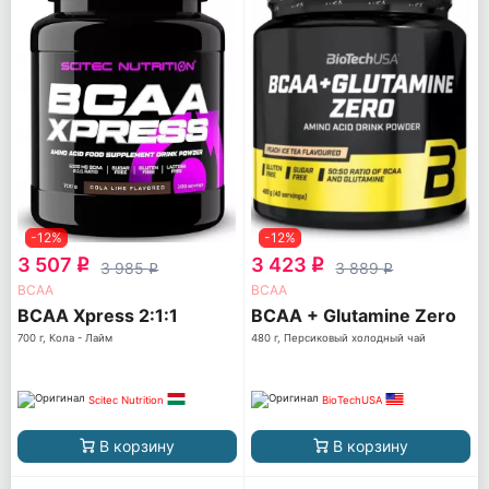
-12%
-12%
3 507
3 423
q
q
3 985
3 889
q
q
ВСАА
ВСАА
BCAA Xpress 2:1:1
BCAA + Glutamine Zero
700 г, Кола - Лайм
480 г, Персиковый холодный чай
Scitec Nutrition
BioTechUSA
В корзину
В корзину