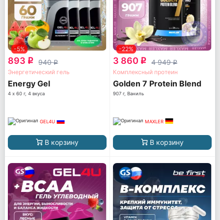
-5%
-22%
893
3 860
q
q
940
4 949
q
q
Энергетический гель
Комплексный протеин
Energy Gel
Golden 7 Protein Blend
4 х 60 г, 4 вкуса
907 г, Ваниль
GEL4U
MAXLER
В корзину
В корзину