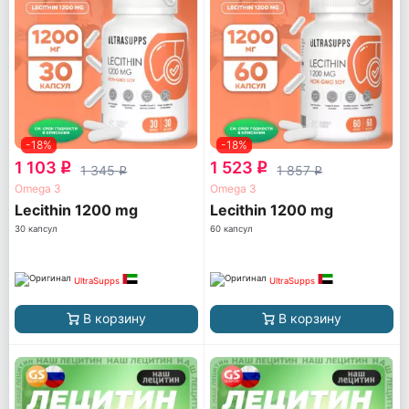
-18%
-18%
1 103
1 523
q
q
1 345
1 857
q
q
Omega 3
Omega 3
Lecithin 1200 mg
Lecithin 1200 mg
30 капсул
60 капсул
UltraSupps
UltraSupps
В корзину
В корзину