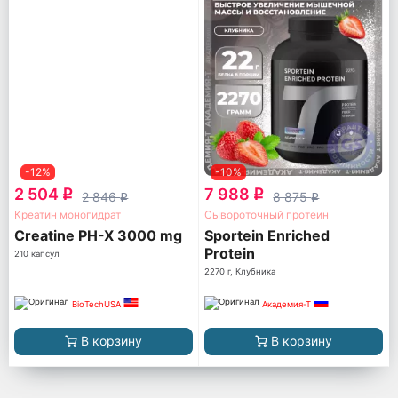
-12%
-10%
2 504
7 988
q
q
2 846
8 875
q
q
Креатин моногидрат
Сывороточный протеин
Creatine PH-X 3000 mg
Sportein Enriched
Protein
210 капсул
2270 г, Клубника
BioTechUSA
Академия-Т
В корзину
В корзину