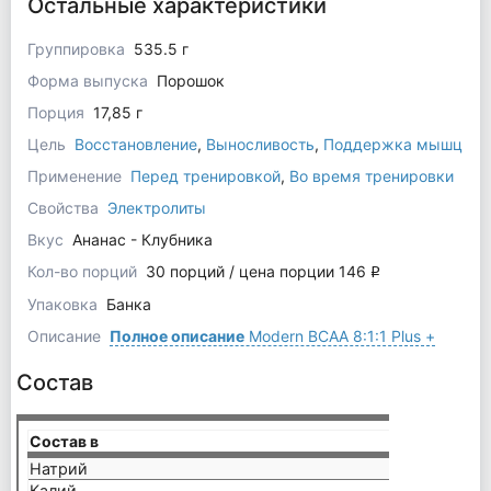
Остальные характеристики
Группировка
535.5 г
Форма выпуска
Порошок
Порция
17,85 г
Цель
Восстановление
,
Выносливость
,
Поддержка мышц
Применение
Перед тренировкой
,
Во время тренировки
Свойства
Электролиты
Вкус
Ананас - Клубника
Кол-во порций
30 порций / цена порции 146
q
Упаковка
Банка
Описание
Полное описание
Modern BCAA 8:1:1 Plus +
Состав
Состав в
1 порц
Натрий
120 м
Калий
100 м