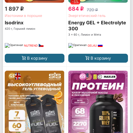
-5%
1 897
684
q
q
720
q
Изотоники в порошке
Энергетический гель
Isodrinx
Energy GEL + Electrolyte
300
420 г, Горький лимон
3 x 60 г, Лимон и Мята
NUTREND
GEL4U
В корзину
В корзину