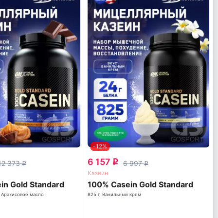
-12%
6 157
q
12 373
6 997
q
q
Казеин
in Gold Standard
100% Casein Gold Standard
- Арахисовое масло
825 г, Ванильный крем