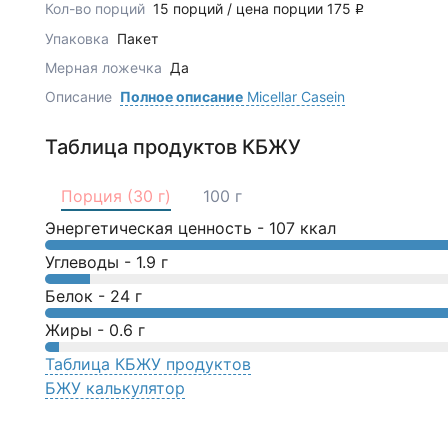
Кол-во порций
15 порций / цена порции 175
q
Упаковка
Пакет
Мерная ложечка
Да
Описание
Полное описание
Micellar Casein
Таблица продуктов КБЖУ
Порция (30 г)
100 г
Энергетическая ценность -
107
ккал
Углеводы -
1.9
г
Белок -
24
г
Жиры -
0.6
г
Таблица КБЖУ продуктов
БЖУ калькулятор