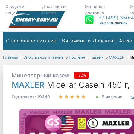
Скидки и
Доставка и
Экспресс
О
акции
оплата
доставка
з
+7 (499) 350-
Заказать звонок
Спортивное питание
Витамины и Добавки
Аксес
Главная
Спортивное питание
Протеин
Казеин
MAXLER
Mi
Мицеллярный казеин
-22%
MAXLER
Micellar Casein 450 г
Код товара: 19440
В наличии