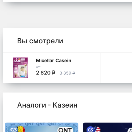
Вы смотрели
Micellar Casein
от:
2 620
q
3 359
q
Аналоги - Казеин