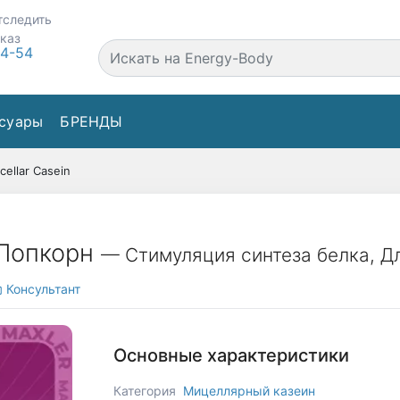
тследить
аказ
44-54
суары
БРЕНДЫ
cellar Casein
, Попкорн
— Стимуляция синтеза белка, Д
Консультант
Основные характеристики
Категория
Мицеллярный казеин