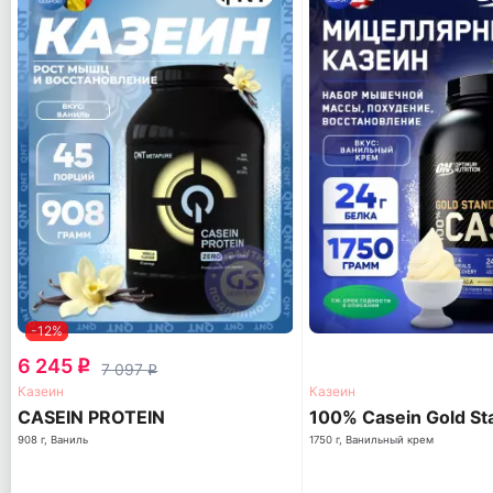
-12%
6 245
q
7 097
q
Казеин
Казеин
CASEIN PROTEIN
100% Casein Gold St
908 г, Ваниль
1750 г, Ванильный крем