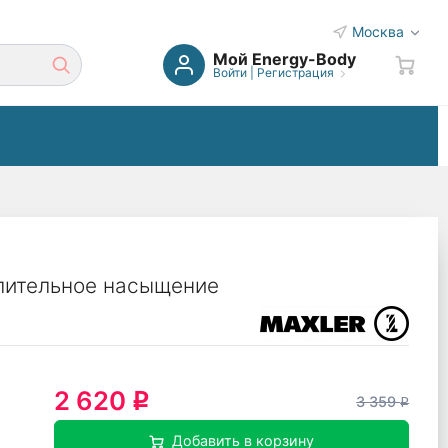
Москва
Мой Energy-Body
Войти
|
Регистрация
лительное насыщение
2 620
q
3 359
q
Добавить в корзину