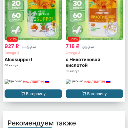
-20%
-20%
927
718
q
q
1 159
898
q
q
Omega 3
Omega 3
Alcosupport
с Никотиновой
кислотой
60 капсул
60 капсул
НАШ ЛЕЦИТИН
НАШ ЛЕЦИТИН
В корзину
В корзину
Рекомендуем также