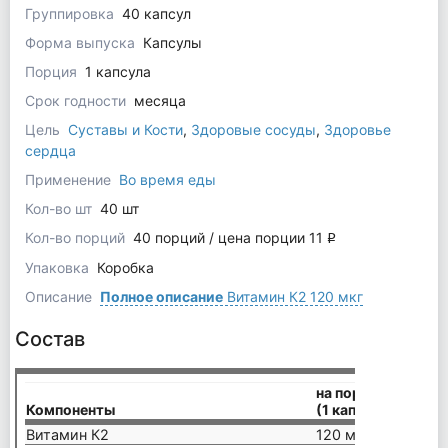
Группировка
40 капсул
Форма выпуска
Капсулы
Порция
1 капсула
Срок годности
месяца
Цель
Суставы и Кости
,
Здоровые сосуды
,
Здоровье
сердца
Применение
Во время еды
Кол-во шт
40 шт
Кол-во порций
40 порций / цена порции 11
q
Упаковка
Коробка
Описание
Полное описание
Витамин К2 120 мкг
Состав
на порцию
Компоненты
(1 капсула)
Витамин К2
120 мкг