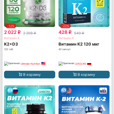
-12%
-22%
2 022
428
q
q
2 298
549
q
q
Витамин K
Витамин K
K2+D3
Витамин К2 120 мкг
120 таб.
40 капсул
Ultimate Nutrition
LEKOLIKE
В корзину
В корзину