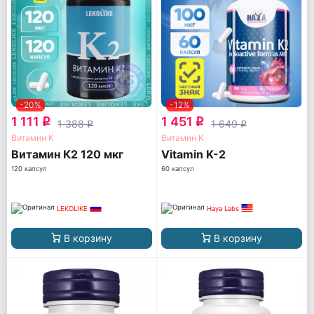
-20%
-12%
1 111
1 451
q
q
1 388
1 649
q
q
Витамин K
Витамин K
Витамин К2 120 мкг
Vitamin K-2
120 капсул
60 капсул
LEKOLIKE
Haya Labs
В корзину
В корзину