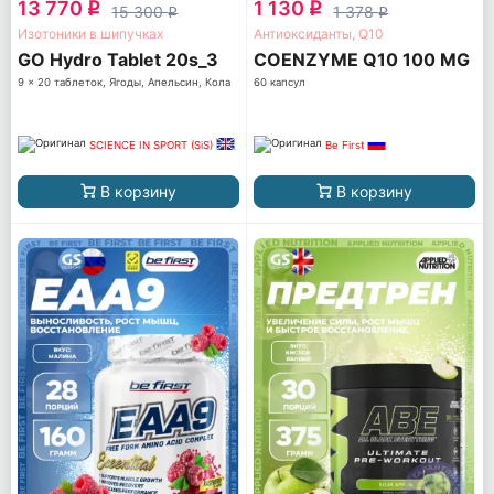
13 770
1 130
q
q
15 300
1 378
q
q
Изотоники в шипучках
Антиоксиданты, Q10
GO Hydro Tablet 20s_3
COENZYME Q10 100 MG
9 x 20 таблеток, Ягоды, Апельсин, Кола
60 капсул
SCIENCE IN SPORT (SiS)
Be First
В корзину
В корзину