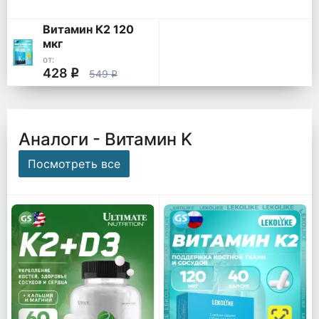
Витамин К2 120
мкг
от:
428
q
549
q
Аналоги - Витамин K
Посмотреть все