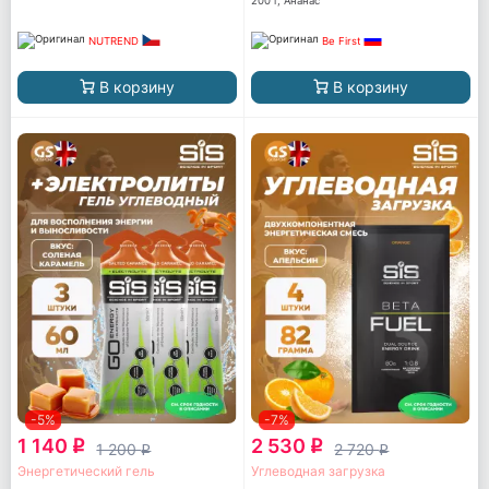
200 г, Ананас
NUTREND
Be First
В корзину
В корзину
-5%
-7%
1 140
2 530
q
q
1 200
2 720
q
q
Энергетический гель
Углеводная загрузка