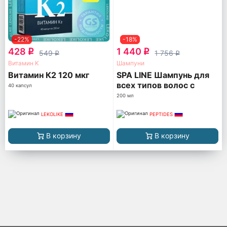
-22%
-18%
428
1 440
q
q
549
1 756
q
q
Витамин K
Шампуни
Витамин К2 120 мкг
SPA LINE Шампунь для
всех типов волос с
40 капсул
пептидами
200 мл
LEKOLIKE
PEPTIDES
В корзину
В корзину