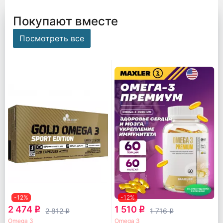
Покупают вместе
Посмотреть все
-12%
-12%
2 474
1 510
q
q
2 812
1 716
q
q
Omega 3
Omega 3