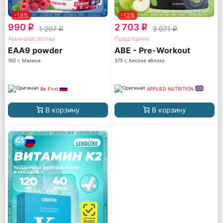
-18%
-12%
990
2 703
q
q
1 207
3 071
q
q
Аминокислотны
Предтерник
EAA9 powder
ABE - Pre-Workout
160 г, Малина
375 г, Кислое яблоко
Be First
APPLIED NUTRITION
В корзину
В корзину