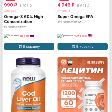
990
4 946
q
q
1 207
5 621
q
q
Omega 3
Omega 3
Omega-3 60% High
Super Omega EPA
Concentration
240 гелевые капсулы
60 гелевых капсул
Be First
NOW Foods
В корзину
В корзину