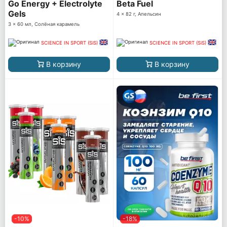
Go Energy + Electrolyte
Beta Fuel
Gels
4 x 82 г, Апельсин
3 x 60 мл, Солёная карамель
SCIENCE IN SPORT (SiS)
SCIENCE IN SPORT (SiS)
В корзину
В корзину
-10%
-18%