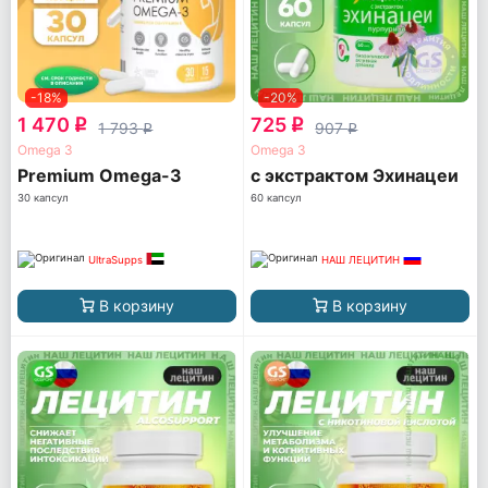
-18%
-20%
1 470
725
q
q
1 793
907
q
q
Omega 3
Omega 3
Premium Omega-3
с экстрактом Эхинацеи
30 капсул
60 капсул
UltraSupps
НАШ ЛЕЦИТИН
В корзину
В корзину