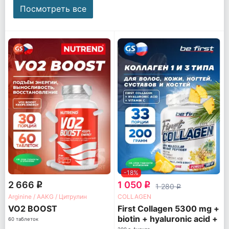
Посмотреть все
-18%
2 666
1 050
q
q
1 280
q
Arginine / AAKG / Цитрулин
COLLAGEN
VO2 BOOST
First Collagen 5300 mg +
biotin + hyaluronic acid +
60 таблеток
vitamin C