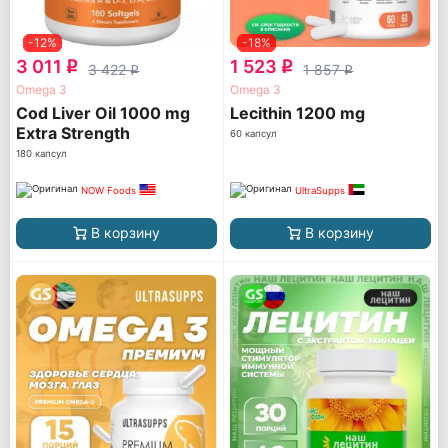
-12%
-18%
3 011
1 523
q
q
3 422
1 857
q
q
Omega 3
Omega 3
Cod Liver Oil 1000 mg
Lecithin 1200 mg
Extra Strength
60 капсул
180 капсул
NOW Foods
UltraSupps
В корзину
В корзину