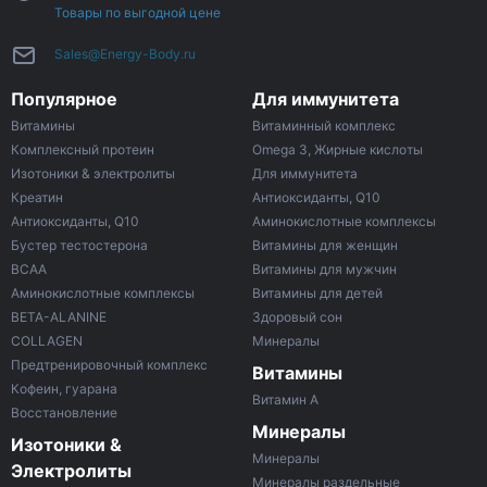
Товары по выгодной цене
Sales@Energy-Body.ru
Популярное
Для иммунитета
Витамины
Витаминный комплекс
Комплексный протеин
Omega 3, Жирные кислоты
Изотоники & электролиты
Для иммунитета
Креатин
Антиоксиданты, Q10
Антиоксиданты, Q10
Аминокислотные комплексы
Бустер тестостерона
Витамины для женщин
ВСАА
Витамины для мужчин
Аминокислотные комплексы
Витамины для детей
BETA-ALANINE
Здоровый сон
COLLAGEN
Минералы
Предтренировочный комплекс
Витамины
Кофеин, гуарана
Витамин A
Восстановление
Минералы
Изотоники &
Минералы
Электролиты
Минералы раздельные