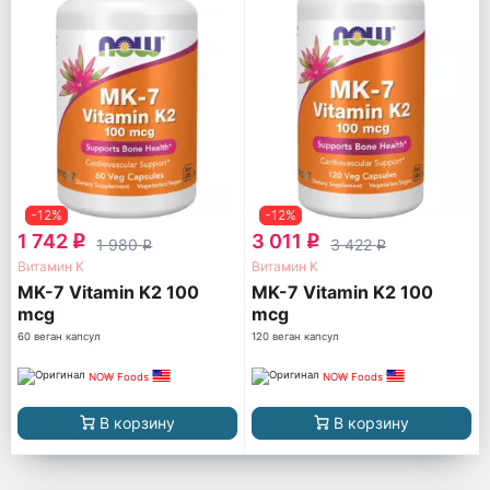
-12%
-12%
1 742
3 011
q
q
1 980
3 422
q
q
Витамин K
Витамин K
MK-7 Vitamin K2 100
MK-7 Vitamin K2 100
mcg
mcg
60 веган капсул
120 веган капсул
NOW Foods
NOW Foods
В корзину
В корзину