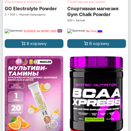
Изотоники в порошке
Спортивная магнезия
GO Electrolyte Powder
Спортивная магнезия
Gym Chalk Powder
2 x 500 г, Черная смородина
450 г, Белый
SCIENCE IN SPORT (SiS)
Be First
В корзину
В корзину