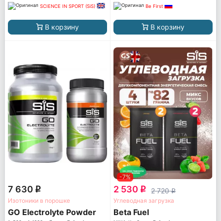
SCIENCE IN SPORT (SiS)
Be First
В корзину
В корзину
-7%
7 630
2 530
q
q
2 720
q
Изотоники в порошке
Углеводная загрузка
GO Electrolyte Powder
Beta Fuel