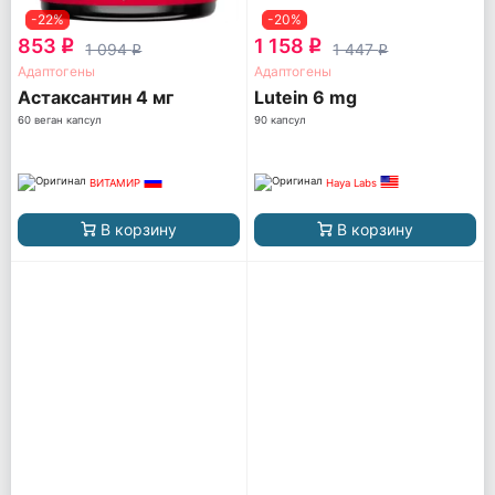
-22%
-20%
853
1 158
q
q
1 094
1 447
q
q
Адаптогены
Адаптогены
Астаксантин 4 мг
Lutein 6 mg
60 веган капсул
90 капсул
ВИТАМИР
Haya Labs
В корзину
В корзину