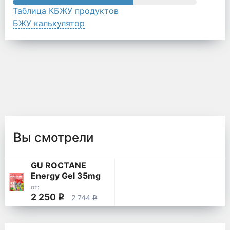
Таблица КБЖУ продуктов
БЖУ калькулятор
Вы смотрели
GU ROCTANE
Energy Gel 35mg
caffeine
от:
2 250
q
2 744
q