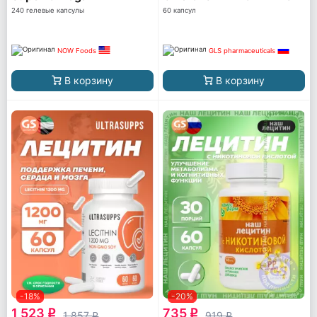
240 гелевые капсулы
60 капсул
NOW Foods
GLS pharmaceuticals
В корзину
В корзину
-18%
-20%
1 523
735
q
q
1 857
919
q
q