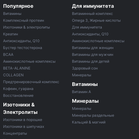
Популярное
Для иммунитета
Витамины
Витаминный комплекс
Комплексный протеин
Omega 3, Жирные кислоты
Изотоники & электролиты
Для иммунитета
Креатин
Антиоксиданты, Q10
Антиоксиданты, Q10
Аминокислотные комплексы
Бустер тестостерона
Витамины для женщин
ВСАА
Витамины для мужчин
Аминокислотные комплексы
Витамины для детей
BETA-ALANINE
Здоровый сон
COLLAGEN
Минералы
Предтренировочный комплекс
Витамины
Кофеин, гуарана
Витамин A
Восстановление
Минералы
Изотоники &
Минералы
Электролиты
Минералы раздельные
Изотоники в порошке
Кальций & магний
Изотоники в шипучках
Концентраты