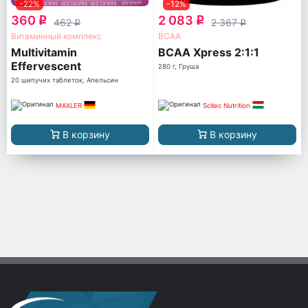
-22%
-12%
360
2 083
q
q
462
2 367
q
q
Витаминный комплекс
ВСАА
Multivitamin
BCAA Xpress 2:1:1
Effervescent
280 г, Груша
20 шипучих таблеток, Апельсин
MAXLER
Scitec Nutrition
В корзину
В корзину