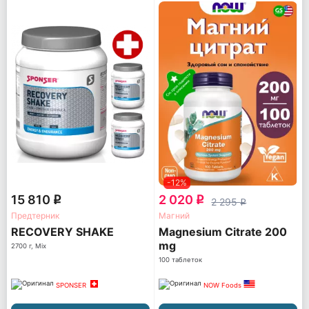
-12%
15 810
2 020
q
q
2 295
q
Предтерник
Магний
RECOVERY SHAKE
Magnesium Citrate 200
mg
2700 г, Mix
100 таблеток
SPONSER
NOW Foods