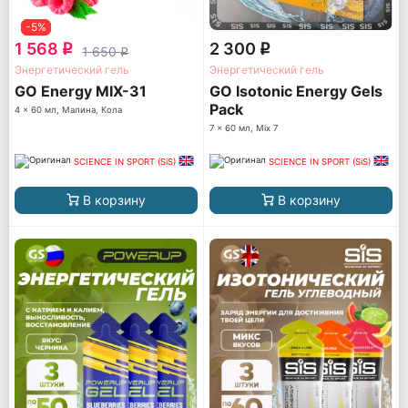
-5%
1 568
2 300
q
q
1 650
q
Энергетический гель
Энергетический гель
GO Energy MIX-31
GO Isotonic Energy Gels
Pack
4 x 60 мл, Малина, Кола
7 x 60 мл, Mix 7
SCIENCE IN SPORT (SiS)
SCIENCE IN SPORT (SiS)
В корзину
В корзину