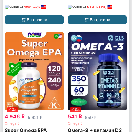
NOW Foods
MAXLER (USA)
В корзину
В корзину
-12%
-18%
4 946
541
q
q
5 621
659
q
q
Omega 3
Omega 3
Super Omega EPA
Омега-3 + витамин D3