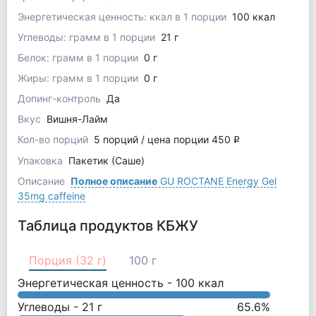
Энергетическая ценность: ккал в 1 порции
100 ккал
Углеводы: грамм в 1 порции
21 г
Белок: грамм в 1 порции
0 г
Жиры: грамм в 1 порции
0 г
Допинг-контроль
Да
Вкус
Вишня-Лайм
Кол-во порций
5 порций / цена порции 450
q
Упаковка
Пакетик (Саше)
Описание
Полное описание
GU ROCTANE Energy Gel
35mg caffeine
Таблица продуктов КБЖУ
Порция (32 г)
100 г
Энергетическая ценность -
100
ккал
Углеводы -
21
г
65.6
%