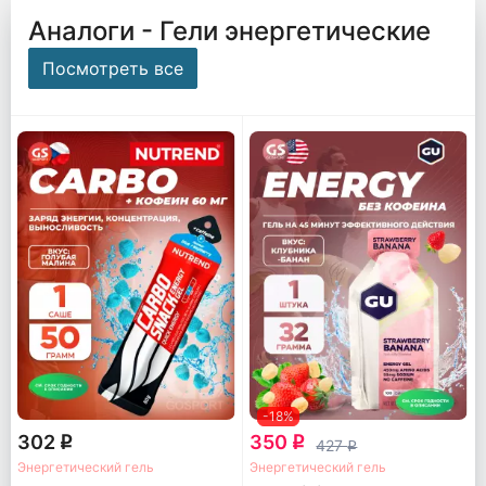
Аналоги - Гели энергетические
Посмотреть все
-18%
302
350
q
q
427
q
Энергетический гель
Энергетический гель