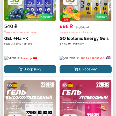
-5%
540
998
q
q
1 050
q
Энергетический гель
Энергетический гель
GEL +Na +K
GO Isotonic Energy Gels
саше 3 x 50 г, Черника
3 x 60 мл, Микс №4
Powerup
SCIENCE IN SPORT (SiS)
В корзину
В корзину