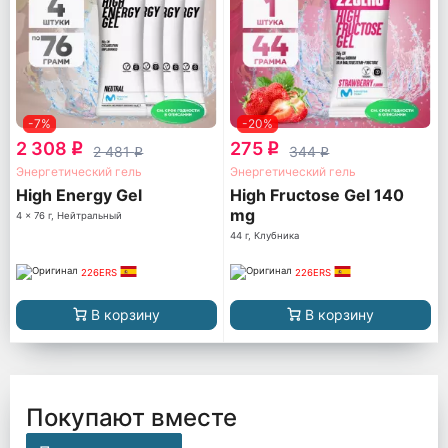
-7%
-20%
2 308
275
q
q
2 481
344
q
q
Энергетический гель
Энергетический гель
High Energy Gel
High Fructose Gel 140
mg
4 x 76 г, Нейтральный
44 г, Клубника
226ERS
226ERS
В корзину
В корзину
Покупают вместе