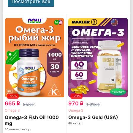
Посмотреть все
-22%
-20%
665
970
q
q
853
1 213
q
q
Omega 3
Omega 3
Omega-3 Fish Oil 1000
Omega-3 Gold (USA)
mg
60 капсул
30 гелевых капсул