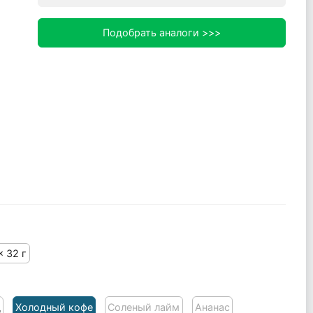
Подобрать аналоги >>>
x 32 г
д
Холодный кофе
Соленый лайм
Ананас