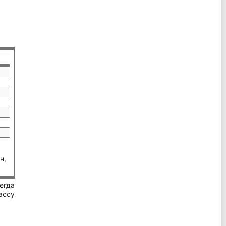
н,
егда
ассу