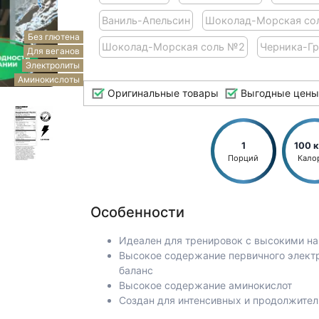
Ваниль-Апельсин
Шоколад-Морская со
Без глютена
Шоколад-Морская соль №2
Черника-Г
Для веганов
Электролиты
Аминокислоты
Оригинальные товары
Выгодные цены
1
100 
Порций
Кало
Особенности
Идеален для тренировок с высокими на
Высокое содержание первичного электр
баланс
Высокое содержание аминокислот
Создан для интенсивных и продолжител