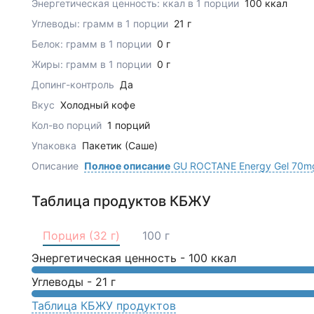
Энергетическая ценность: ккал в 1 порции
100 ккал
Углеводы: грамм в 1 порции
21 г
Белок: грамм в 1 порции
0 г
Жиры: грамм в 1 порции
0 г
Допинг-контроль
Да
Вкус
Холодный кофе
Кол-во порций
1 порций
Упаковка
Пакетик (Саше)
Описание
Полное описание
GU ROCTANE Energy Gel 70mg
Таблица продуктов КБЖУ
Порция (32 г)
100 г
Энергетическая ценность -
100
ккал
Углеводы -
21
г
Таблица КБЖУ продуктов