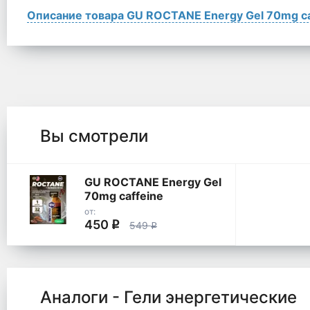
Описание товара GU ROCTANE Energy Gel 70mg ca
Вы смотрели
GU ROCTANE Energy Gel
70mg caffeine
от:
450
q
549
q
Аналоги - Гели энергетические