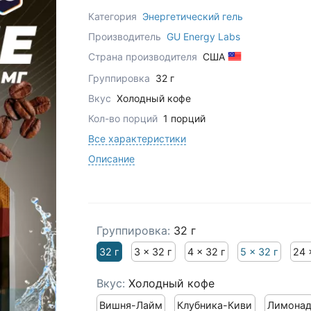
Категория
Энергетический гель
Производитель
GU Energy Labs
Страна производителя
США
Группировка
32 г
Вкус
Холодный кофе
Кол-во порций
1 порций
Все характеристики
Описание
Группировка:
32 г
32 г
3 x 32 г
4 x 32 г
5 x 32 г
24 
Вкус:
Холодный кофе
Вишня-Лайм
Клубника-Киви
Лимона