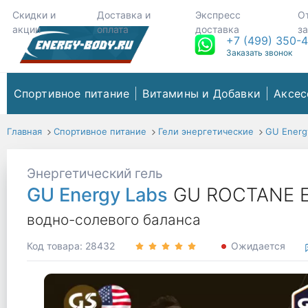
Скидки и
Доставка и
Экспресс
О
акции
оплата
доставка
з
+7 (499) 350-
Заказать звонок
Спортивное питание
Витамины и Добавки
Аксес
Главная
Спортивное питание
Гели энергетические
GU Energ
Энергетический гель
GU Energy Labs
GU ROCTANE En
водно-солевого баланса
Код товара: 28432
Ожидается