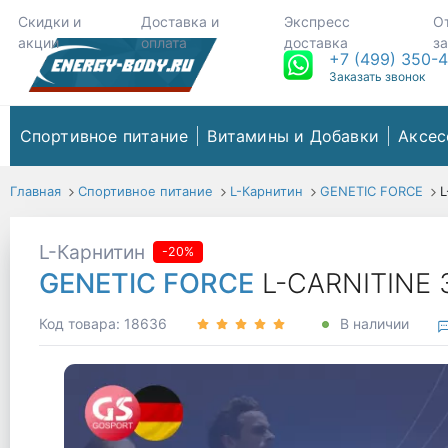
Скидки и
Доставка и
Экспресс
О
акции
оплата
доставка
з
+7 (499) 350-
Заказать звонок
Спортивное питание
Витамины и Добавки
Аксес
Главная
Спортивное питание
L-Карнитин
GENETIC FORCE
L
L-Карнитин
-20%
GENETIC FORCE
L-CARNITINE 
Код товара: 18636
В наличии