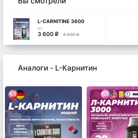
Вы смотрели
L-CARNITINE 3600
от:
3 600
q
4 500
q
Аналоги - L-Карнитин