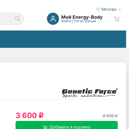
Москва
Мой Energy-Body
Войти
|
Регистрация
3 600
q
4 500
q
Добавить в корзину