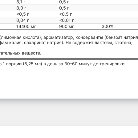
8,1 г
0,5 г
8,0 г
0,5 г
<0,5 г
<0,5 г
0,04 г
<0,01 г
14400 мг
900 мг
300%
(лимонная кислота), ароматизатор, консерванты (бензоат натрия
фам калия, сахаринат натрия). Не содержит лактозы, глютена,
тательных веществ.
 1 порции (6,25 мл) в день за 30–60 минут до тренировки.