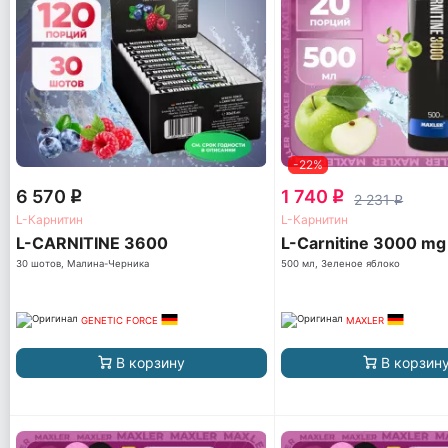
-22%
6 570
1 740
q
q
2 231
q
L-Карнитин
L-Карнитин
L-CARNITINE 3600
L-Carnitine 3000 mg
30 шотов, Малина-Черника
500 мл, Зеленое яблоко
GENETIC FORCE
MAXLER
В корзину
В корзин