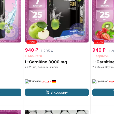
-22%
-22%
940
940
q
q
1 205
1 
q
L-Карнитин
L-Карнитин
L-Carnitine 3000 mg
L-Carniti
7 x 25 мл, Зеленое яблоко
7 x 25 мл, Клубни
MAXLER
MAX
у
В корзину