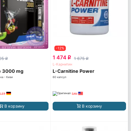
-12%
1 474
q
205
1 675
q
q
L-Карнитин
ne 3000 mg
L-Carnitine Power
ка - Киви
60 капсул
LER
SAN
В корзину
В корзину