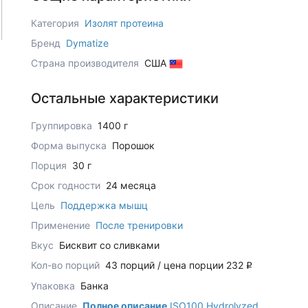
Категория
Изолят протеина
Бренд
Dymatize
Страна производителя
США
Остальные характеристики
Группировка
1400 г
Форма выпуска
Порошок
Порция
30 г
Срок годности
24 месяца
Цель
Поддержка мышц
Применение
После тренировки
Вкус
Бисквит со сливками
Кол-во порций
43 порций / цена порции 232
q
Упаковка
Банка
Описание
Полное описание
ISO100 Hydrolyzed