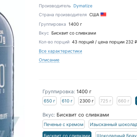
Производитель
Dymatize
Страна производителя
США
Группировка
1400 г
Вкус
Бисквит со сливками
Кол-во порций
43 порций / цена порции 232
Все характеристики
Описание
Группировка:
1400 г
650 г
610 г
2300 г
725 г
660 г
Вкус:
Бисквит со сливками
Печенье с кремом
Изысканный шокола
Бисквит со сливками
Шоколадный Брау