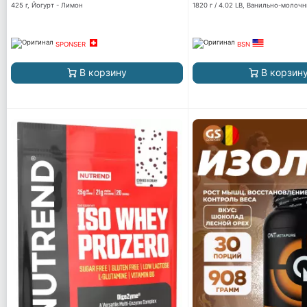
425 г, Йогурт - Лимон
1820 г / 4.02 LB, Ванильно-молоч
SPONSER
BSN
В корзину
В корзин