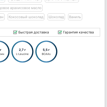
овое арахисовое масло
ан
Кокосовый шоколад
Шоколад
Ваниль
Быстрая доставка
Гарантия качества
 г
2,7 г
5,5 г
еин
L-Leucine
BCAAs