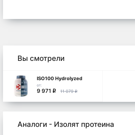
Вы смотрели
ISO100 Hydrolyzed
от:
9 971
q
11 079
q
Аналоги - Изолят протеина