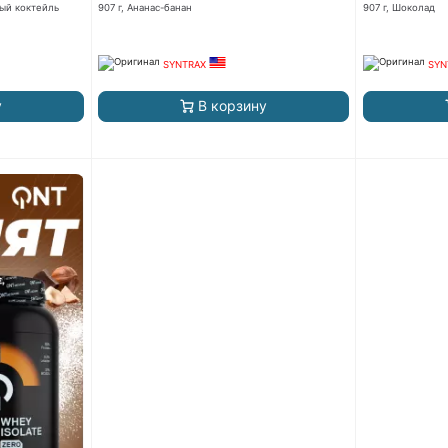
ный коктейль
907 г, Ананас-банан
907 г, Шоколад
SYNTRAX
SYN
у
В корзину