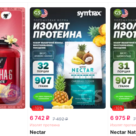
-10%
-10%
6 742
6 975
q
q
7 492
7
q
Изолят протеина
Изолят проте
Nectar
Nectar Nat