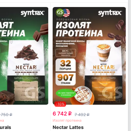
-10%
6 742
q
 750
7 492
q
q
ина
Изолят протеина
urals
Nectar Lattes