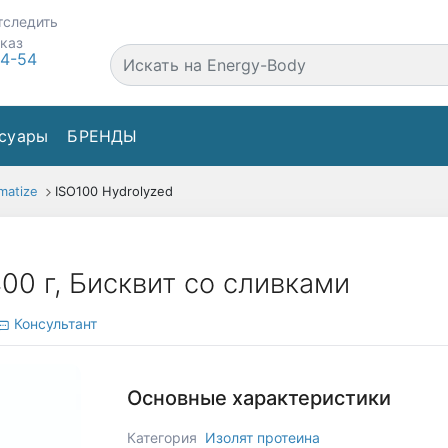
тследить
аказ
44-54
суары
БРЕНДЫ
matize
ISO100 Hydrolyzed
400 г, Бисквит со сливками
Консультант
Основные характеристики
Категория
Изолят протеина