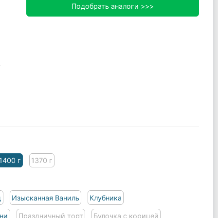
Подобрать аналоги >>>
q
1400 г
1370 г
д
Изысканная Ваниль
Клубника
ни
Праздничный торт
Булочка с корицей