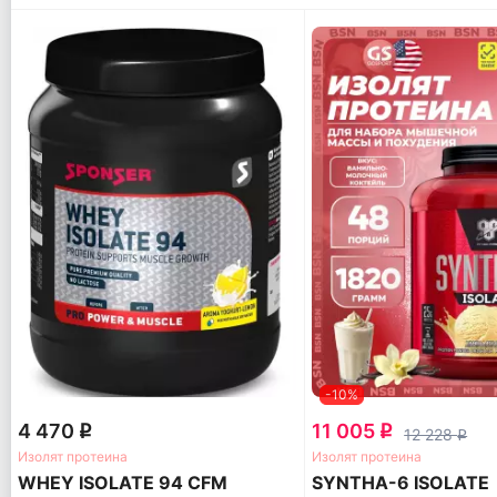
-10%
4 470
11 005
q
q
12 228
q
Изолят протеина
Изолят протеина
WHEY ISOLATE 94 CFM
SYNTHA-6 ISOLATE