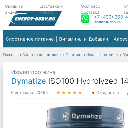
Скидки и
Доставка и
Экспресс
О
акции
оплата
доставка
з
+7 (499) 350-
Заказать звонок
Спортивное питание
Витамины и Добавки
Аксес
Главная
Спортивное питание
Протеин
Изолят протеина
Dy
Изолят протеина
Dymatize
ISO100 Hydrolyzed 1
Код товара: 20654
Ожидается