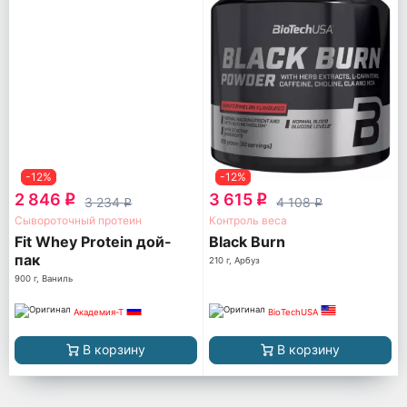
-12%
-12%
2 846
3 615
q
q
3 234
4 108
q
q
Сывороточный протеин
Контроль веса
Fit Whey Protein дой-
Black Burn
пак
210 г, Арбуз
900 г, Ваниль
Академия-Т
BioTechUSA
В корзину
В корзину