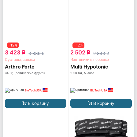
-12%
-12%
3 423
2 502
q
q
3 889
2 843
q
q
Суставы, связки
Изотоники в порошке
Arthro Forte
Multi Hypotonic
340 г, Тропические фрукты
1000 мл, Ананас
BioTechUSA
BioTechUSA
В корзину
В корзину