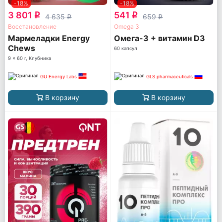
-18%
-18%
3 801
541
q
q
4 635
659
q
q
Восстановление
Omega 3
Мармеладки Energy
Омега-3 + витамин D3
Chews
60 капсул
9 x 60 г, Клубника
GU Energy Labs
GLS pharmaceuticals
В корзину
В корзину