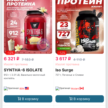
-12%
-12%
6 321
3 617
q
q
7 183
4 110
q
q
Изолят протеина
Изолят протеина
SYNTHA-6 ISOLATE
Iso Surge
912 г / 2.01 LB, Ванильно-молочный
727 г, Печенье и Сливки
коктейль
BSN
Mutant
В корзину
В корзину