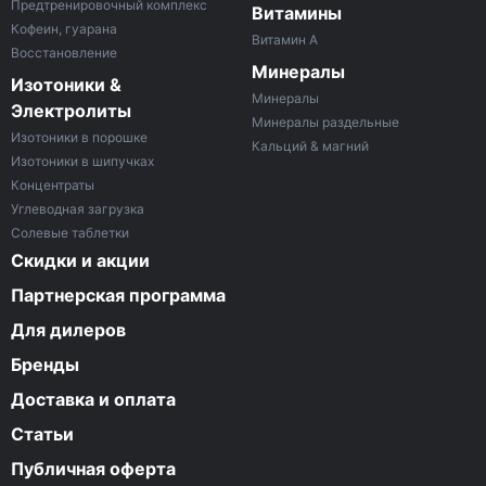
Предтренировочный комплекс
Витамины
Кофеин, гуарана
Витамин A
Восстановление
Минералы
Изотоники &
Минералы
Электролиты
Минералы раздельные
Изотоники в порошке
Кальций & магний
Изотоники в шипучках
Концентраты
Углеводная загрузка
Солевые таблетки
Скидки и акции
Партнерская программа
Для дилеров
Бренды
Доставка и оплата
Статьи
Публичная оферта