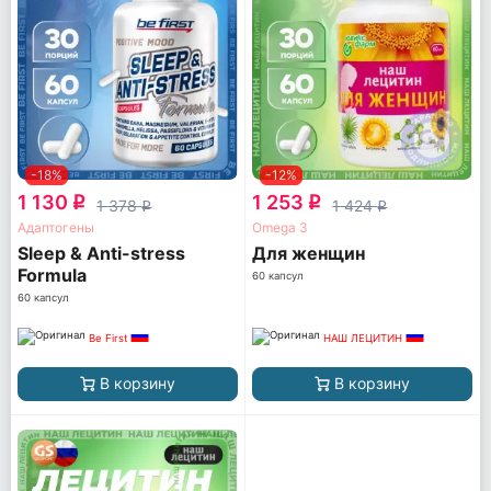
-18%
-12%
1 130
1 253
q
q
1 378
1 424
q
q
Адаптогены
Omega 3
Sleep & Anti-stress
Для женщин
Formula
60 капсул
60 капсул
Be First
НАШ ЛЕЦИТИН
В корзину
В корзину