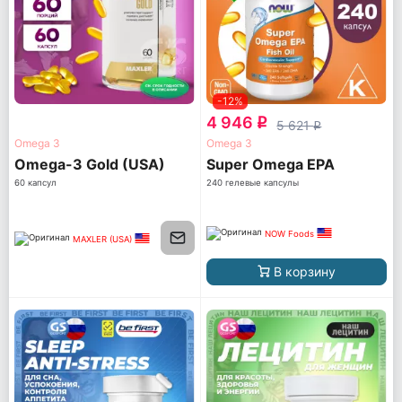
-12%
4 946
q
5 621
q
Omega 3
Omega 3
Omega-3 Gold (USA)
Super Omega EPA
60 капсул
240 гелевые капсулы
NOW Foods
MAXLER (USA)
В корзину