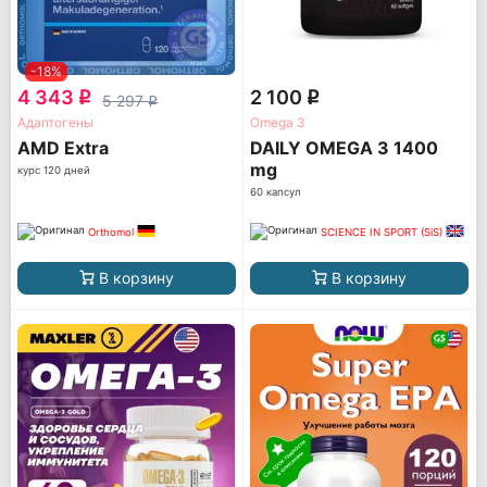
-18%
4 343
2 100
q
q
5 297
q
Адаптогены
Omega 3
AМD Extra
DAILY OMEGA 3 1400
mg
курс 120 дней
60 капсул
Orthomol
SCIENCE IN SPORT (SiS)
В корзину
В корзину