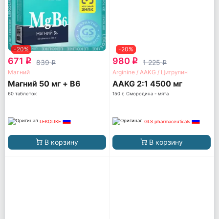
-20%
-20%
671
980
q
q
839
1 225
q
q
Магний
Arginine / AAKG / Цитрулин
Магний 50 мг + B6
AAKG 2:1 4500 мг
60 таблеток
150 г, Смородина - мята
LEKOLIKE
GLS pharmaceuticals
В корзину
В корзину