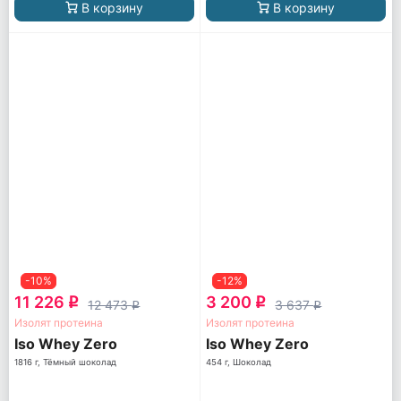
В корзину
В корзину
-10%
-12%
11 226
3 200
q
q
12 473
3 637
q
q
Изолят протеина
Изолят протеина
Iso Whey Zero
Iso Whey Zero
1816 г, Тёмный шоколад
454 г, Шоколад