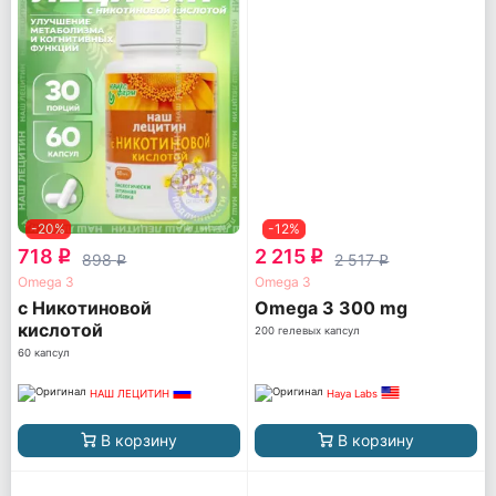
-20%
-12%
718
2 215
q
q
898
2 517
q
q
Omega 3
Omega 3
с Никотиновой
Omega 3 300 mg
кислотой
200 гелевых капсул
60 капсул
НАШ ЛЕЦИТИН
Haya Labs
В корзину
В корзину