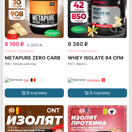
-12%
8 100
9 380
q
q
9 205
q
Изолят протеина
Изолят протеина
METAPURE ZERO CARB
WHEY ISOLATE 94 CFM
908 г, Белый шоколад
850 г, Ваниль
QNT
SPONSER
В корзину
В корзину