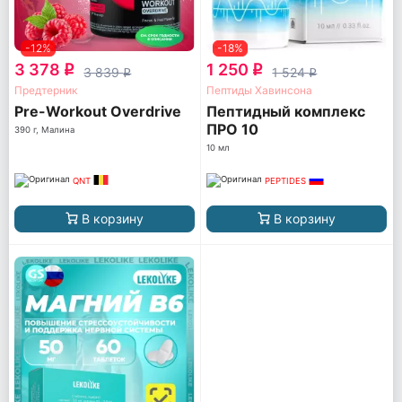
-12%
-18%
3 378
1 250
q
q
3 839
1 524
q
q
Предтерник
Пептиды Хавинсона
Pre-Workout Overdrive
Пептидный комплекс
ПРО 10
390 г, Малина
10 мл
QNT
PEPTIDES
В корзину
В корзину