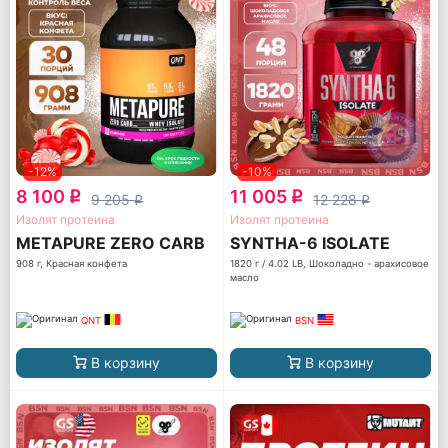
-12%
-10%
8 100
11 005
q
q
9 205
12 228
q
q
Изолят протеина
Изолят протеина
METAPURE ZERO CARB
SYNTHA-6 ISOLATE
908 г, Красная конфета
1820 г / 4.02 LB, Шоколадно - арахисовое
масло
QNT
BSN
В корзину
В корзину