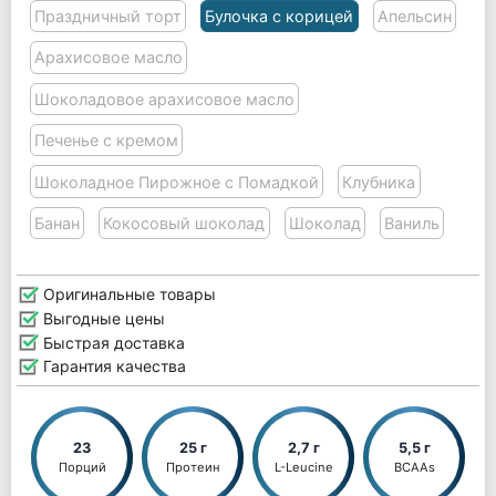
Праздничный торт
Булочка с корицей
Апельсин
Арахисовое масло
Шоколадовое арахисовое масло
Печенье с кремом
Шоколадное Пирожное с Помадкой
Клубника
Банан
Кокосовый шоколад
Шоколад
Ваниль
Оригинальные товары
Выгодные цены
Быстрая доставка
Гарантия качества
23
25 г
2,7 г
5,5 г
Порций
Протеин
L-Leucine
BCAAs