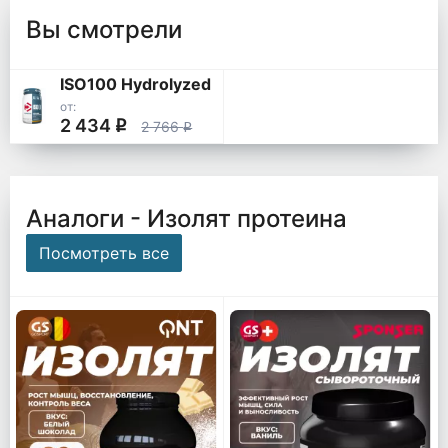
Вы смотрели
ISO100 Hydrolyzed
от:
2 434
q
2 766
q
Аналоги - Изолят протеина
Посмотреть все