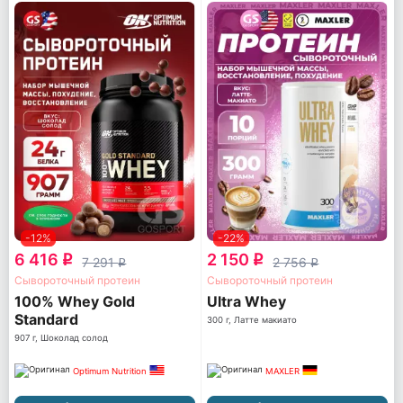
-12%
-22%
6 416
2 150
q
q
7 291
2 756
q
q
Сывороточный протеин
Сывороточный протеин
100% Whey Gold
Ultra Whey
Standard
300 г, Латте макиато
907 г, Шоколад солод
Optimum Nutrition
MAXLER