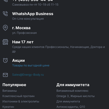
Самовывоз пн-пт 10-19 сб 11-15
WhatshApp Business
On-Line консультация
г. Москва
ул. Профсоюзная
Нам 17 лет
Среди наших клиентов Профессионалы, Начинающие, Доктора и
др
Акции
Товары по выгодной цене
Sales@Energy-Body.ru
Популярное
Для иммунитета
Витамины
Витаминный комплекс
Комплексный протеин
Omega 3, Жирные кислоты
Изотоники & электролиты
Для иммунитета
Креатин
Антиоксиданты, Q10