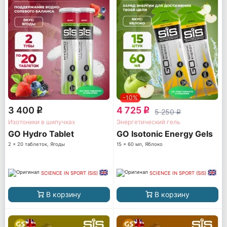
-10%
3 400
4 725
q
q
5 250
q
Изотоники в шипучках
Энергетический гель
GO Hydro Tablet
GO Isotonic Energy Gels
2 x 20 таблеток, Ягоды
15 x 60 мл, Яблоко
SCIENCE IN SPORT (SiS)
SCIENCE IN SPORT (SiS)
В корзину
В корзину