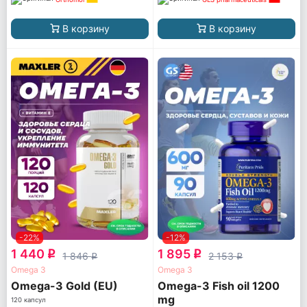
В корзину
В корзину
-22%
-12%
1 440
1 895
q
q
1 846
2 153
q
q
Omega 3
Omega 3
Omega-3 Gold (EU)
Omega-3 Fish oil 1200
mg
120 капсул