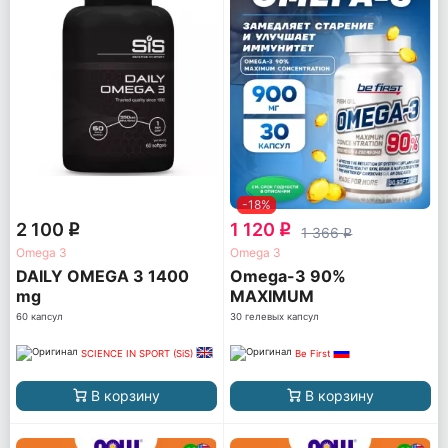
-18%
2 100
1 120
q
q
1 366
q
Omega 3
Omega 3
DAILY OMEGA 3 1400
Omega-3 90%
mg
MAXIMUM
CONCENTRATION
60 капсул
30 гелевых капсул
SCIENCE IN SPORT (SiS)
Be First
В корзину
В корзину