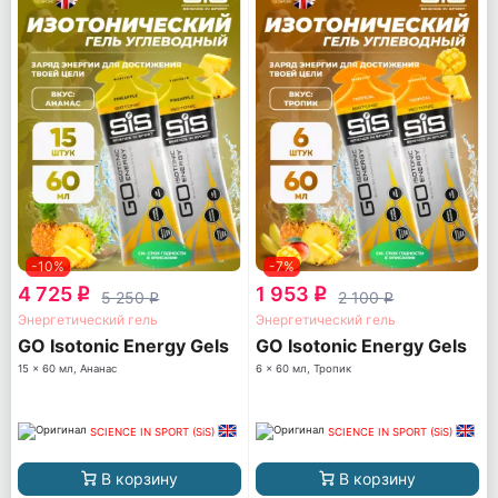
-10%
-7%
4 725
1 953
q
q
5 250
2 100
q
q
Энергетический гель
Энергетический гель
GO Isotonic Energy Gels
GO Isotonic Energy Gels
15 x 60 мл, Ананас
6 x 60 мл, Тропик
SCIENCE IN SPORT (SiS)
SCIENCE IN SPORT (SiS)
В корзину
В корзину