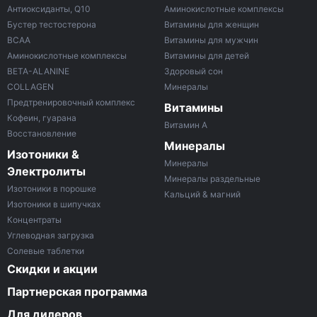
Антиоксиданты, Q10
Аминокислотные комплексы
Бустер тестостерона
Витамины для женщин
ВСАА
Витамины для мужчин
Аминокислотные комплексы
Витамины для детей
BETA-ALANINE
Здоровый сон
COLLAGEN
Минералы
Предтренировочный комплекс
Витамины
Кофеин, гуарана
Витамин A
Восстановление
Минералы
Изотоники &
Минералы
Электролиты
Минералы раздельные
Изотоники в порошке
Кальций & магний
Изотоники в шипучках
Концентраты
Углеводная загрузка
Солевые таблетки
Скидки и акции
Партнерская программа
Для дилеров