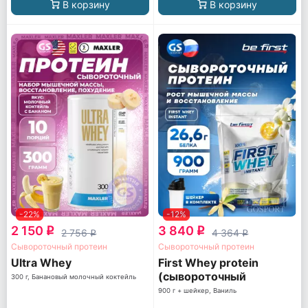
В корзину
В корзину
-22%
-12%
2 150
3 840
q
q
2 756
4 364
q
q
Сывороточный протеин
Сывороточный протеин
Ultra Whey
First Whey protein
(сывороточный
300 г, Банановый молочный коктейль
протеин)
900 г + шейкер, Ваниль