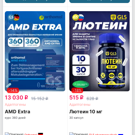
-14%
-18%
13 030
515
q
q
15 152
628
q
q
Адаптогены
Адаптогены
AМD Extra
Лютеин 10 мг
курс 360 дней
30 капсул
Orthomol
GLS pharmaceuticals