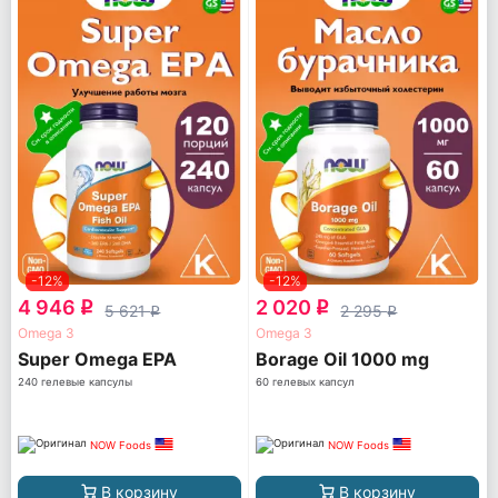
-12%
-12%
4 946
2 020
q
q
5 621
2 295
q
q
Omega 3
Omega 3
Super Omega EPA
Borage Oil 1000 mg
240 гелевые капсулы
60 гелевых капсул
NOW Foods
NOW Foods
В корзину
В корзину