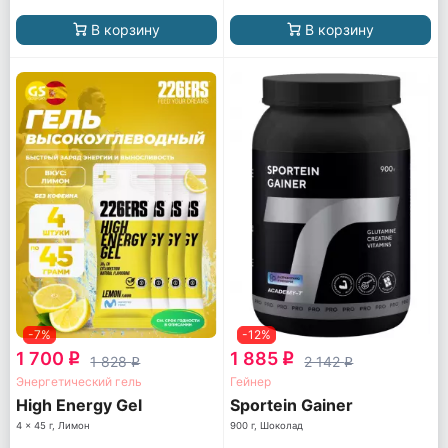
В корзину
В корзину
-7%
-12%
1 700
1 885
q
q
1 828
2 142
q
q
Энергетический гель
Гейнер
High Energy Gel
Sportein Gainer
4 x 45 г, Лимон
900 г, Шоколад