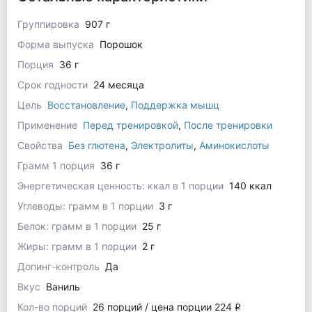
Группировка
907 г
Форма выпуска
Порошок
Порция
36 г
Срок годности
24 месяца
Цель
Восстановление
,
Поддержка мышц
Применение
Перед тренировкой
,
После тренировки
Свойства
Без глютена
,
Электролиты
,
Аминокислоты
Грамм 1 порция
36 г
Энергетическая ценность: ккал в 1 порции
140 ккал
Углеводы: грамм в 1 порции
3 г
Белок: грамм в 1 порции
25 г
Жиры: грамм в 1 порции
2 г
Допинг-контроль
Да
Вкус
Ваниль
Кол-во порций
26 порций / цена порции 224
q