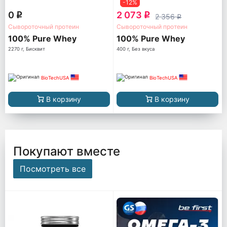
-12%
0
2 073
q
q
2 356
q
Сывороточный протеин
Сывороточный протеин
100% Pure Whey
100% Pure Whey
2270 г, Бисквит
400 г, Без вкуса
BioTechUSA
BioTechUSA
В корзину
В корзину
Покупают вместе
Посмотреть все