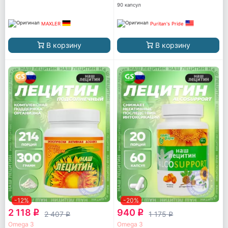
90 капсул
MAXLER
Puritan's Pride
В корзину
В корзину
-12%
-20%
2 118
940
q
q
2 407
1 175
q
q
Omega 3
Omega 3