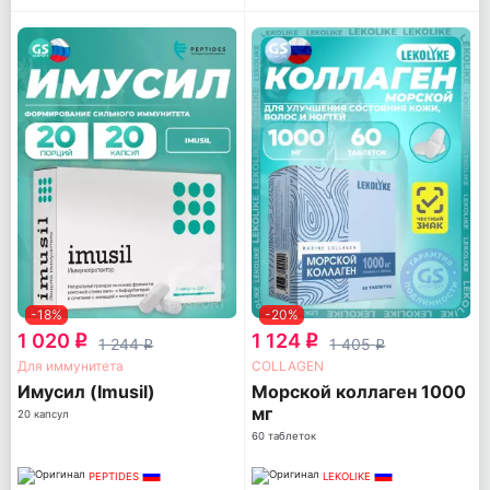
-18%
-20%
1 020
1 124
q
q
1 244
1 405
q
q
Для иммунитета
COLLAGEN
Имусил (Imusil)
Морской коллаген 1000
мг
20 капсул
60 таблеток
PEPTIDES
LEKOLIKE