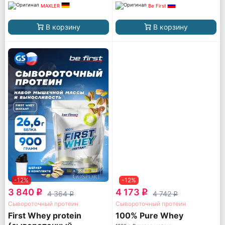
MAXLER
Be First
В корзину
В корзину
-12%
-12%
3 840
4 173
q
q
4 364
4 742
q
q
Сывороточный протеин
Сывороточный протеин
First Whey protein
100% Pure Whey