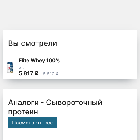
Вы смотрели
Elite Whey 100%
от:
5 817
q
6 610
q
Аналоги - Сывороточный
протеин
Посмотреть все