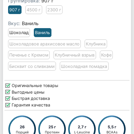
Группировка:
907 г
907 г
4500 г
2300 г
Вкус:
Ваниль
Шоколад
Ваниль
Шоколадовое арахисовое масло
Клубника
Печенье с Кремом
Клубничный взрыв
Кофе
Бисквит со сливками
Шоколадная помадка
Оригинальные товары
Выгодные цены
Быстрая доставка
Гарантия качества
26
25 г
2,7 г
5,5 г
Порций
Протеин
L-Leucine
BCAAs