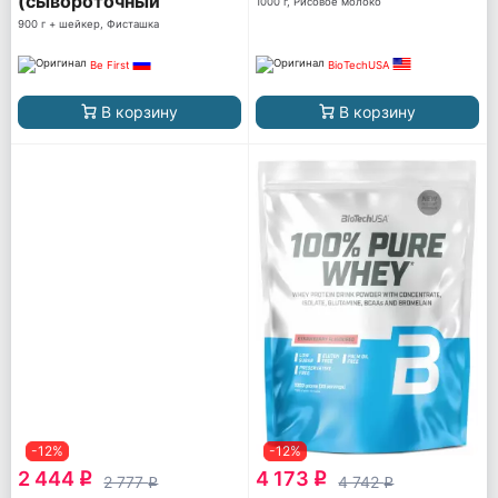
(сывороточный
1000 г, Рисовое молоко
протеин)
900 г + шейкер, Фисташка
Be First
BioTechUSA
В корзину
В корзину
-12%
-12%
2 444
4 173
q
q
2 777
4 742
q
q