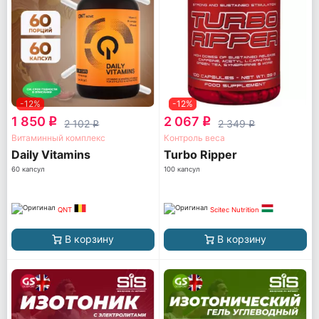
-12%
-12%
1 850
2 067
q
q
2 102
2 349
q
q
Витаминный комплекс
Контроль веса
Daily Vitamins
Turbo Ripper
60 капсул
100 капсул
QNT
Scitec Nutrition
В корзину
В корзину