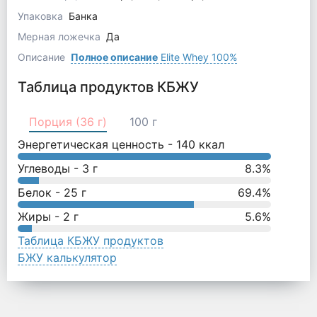
Упаковка
Банка
Мерная ложечка
Да
Описание
Полное описание
Elite Whey 100%
Таблица продуктов КБЖУ
Порция (36 г)
100 г
Энергетическая ценность -
140
ккал
Углеводы -
3
г
8.3
%
Белок -
25
г
69.4
%
Жиры -
2
г
5.6
%
Таблица КБЖУ продуктов
БЖУ калькулятор