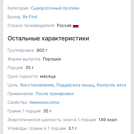
Категория
Сывороточный протеин
Бренд
Be First
Страна производителя
Россия
Остальные характеристики
Группировка
900 г
Форма выпуска
Порошок
Порция
35 г
Срок годности
месяца
Цель
Восстановление
,
Поддержка мышц
,
Контроль веса
Применение
После тренировки
Свойства
Аминокислоты
Грамм 1 порция
35 г
Энергетическая ценность: ккал в 1 порции
149 ккал
Углеводы: грамм в 1 порции
3.1 г