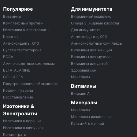
Популярное
Для иммунитета
Витамины
Витаминный комплекс
Комплексный протеин
Omega 3, Жирные кислоты
Изотоники & электролиты
Для иммунитета
Креатин
Антиоксиданты, Q10
Антиоксиданты, Q10
Аминокислотные комплексы
Бустер тестостерона
Витамины для женщин
ВСАА
Витамины для мужчин
Аминокислотные комплексы
Витамины для детей
BETA-ALANINE
Здоровый сон
COLLAGEN
Минералы
Предтренировочный комплекс
Витамины
Кофеин, гуарана
Витамин A
Восстановление
Минералы
Изотоники &
Минералы
Электролиты
Минералы раздельные
Изотоники в порошке
Кальций & магний
Изотоники в шипучках
Концентраты