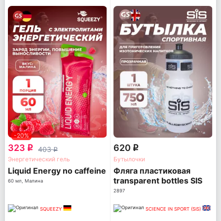
-20%
323
620
q
q
403
q
Энергетический гель
Бутылочки
Liquid Energy no caffeine
Фляга пластиковая
transparent bottles SIS
60 мл, Малина
Fuelled, 750мл
2897
SQUEEZY
SCIENCE IN SPORT (SiS)