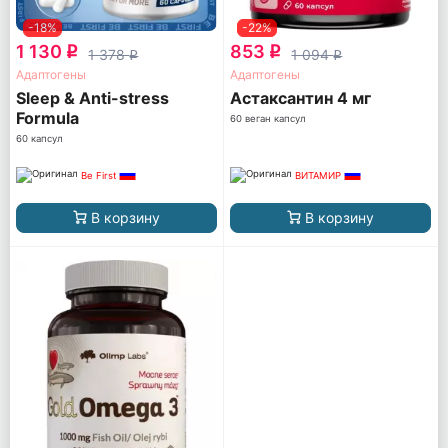
-18%
-22%
1 130
853
q
q
1 378
1 094
q
q
Адаптогены
Адаптогены
Sleep & Anti-stress
Астаксантин 4 мг
Formula
60 веган капсул
60 капсул
Be First
ВИТАМИР
В корзину
В корзину