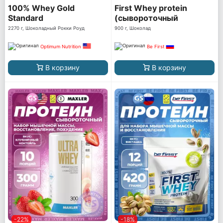
100% Whey Gold
First Whey protein
Standard
(сывороточный
протеин)
2270 г, Шоколадный Рокки Роуд
900 г, Шоколад
Optimum Nutrition
Be First
В корзину
В корзину
-22%
-18%