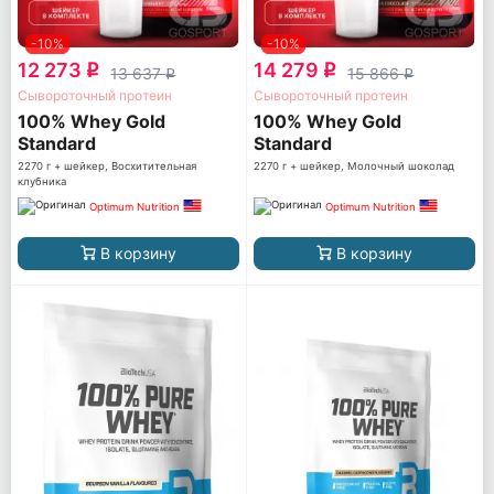
-10%
-10%
12 273
14 279
q
q
13 637
15 866
q
q
Сывороточный протеин
Сывороточный протеин
100% Whey Gold
100% Whey Gold
Standard
Standard
2270 г + шейкер, Восхитительная
2270 г + шейкер, Молочный шоколад
клубника
Optimum Nutrition
Optimum Nutrition
В корзину
В корзину