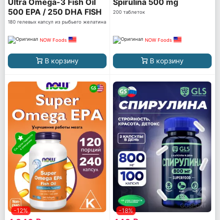
Ultra Omega-3 Fish Oil
Spirulina 500 mg
500 EPA / 250 DHA FISH
200 таблеток
GELATIN
180 гелевых капсул из рыбьего желатина
NOW Foods
NOW Foods
В корзину
В корзину
-12%
-18%