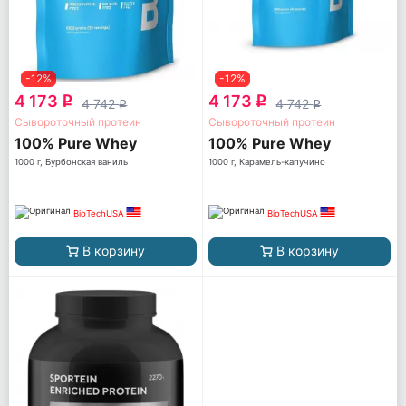
-12%
-12%
4 173
4 173
q
q
4 742
4 742
q
q
Сывороточный протеин
Сывороточный протеин
100% Pure Whey
100% Pure Whey
1000 г, Бурбонская ваниль
1000 г, Карамель-капучино
BioTechUSA
BioTechUSA
В корзину
В корзину