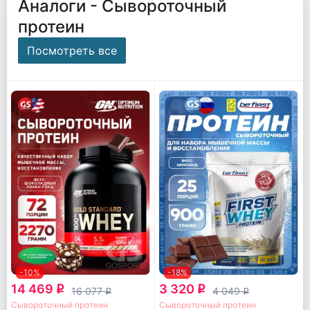
Аналоги - Сывороточный
протеин
Посмотреть все
-10%
-18%
14 469
3 320
q
q
16 077
4 049
q
q
Сывороточный протеин
Сывороточный протеин