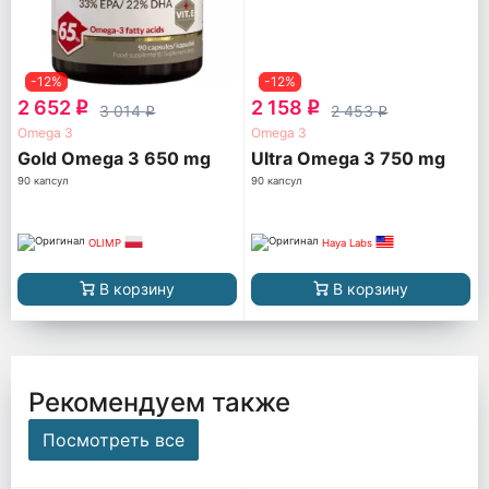
-12%
-12%
2 652
2 158
q
q
3 014
2 453
q
q
Omega 3
Omega 3
Gold Omega 3 650 mg
Ultra Omega 3 750 mg
90 капсул
90 капсул
OLIMP
Haya Labs
В корзину
В корзину
Рекомендуем также
Посмотреть все