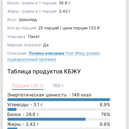
Белок: грамм в 1 порции
26.6 г
Жиры: грамм в 1 порции
3.43 г
Вкус
Шоколад
Кол-во порций
25 порций / цена порции 133
q
Упаковка
Пакет
Мерная ложечка
Да
Описание
Полное описание
First Whey protein
(сывороточный протеин)
Таблица продуктов КБЖУ
Порция (35 г)
100 г
Энергетическая ценность -
149
ккал
Углеводы -
3.1
г
8.9
%
Белок -
26.6
г
76
%
Жиры -
3.43
г
9.8
%