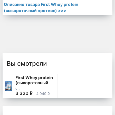
Описание товара First Whey protein
(сывороточный протеин) >>>
Вы смотрели
First Whey protein
(сывороточный
протеин)
от:
3 320
q
4 049
q