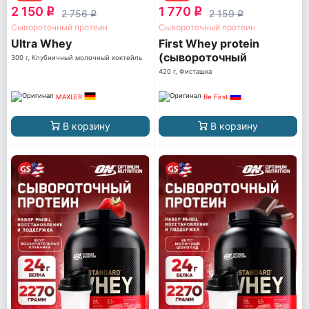
2 150
1 770
q
q
2 756
2 159
q
q
Сывороточный протеин
Сывороточный протеин
Ultra Whey
First Whey protein
(сывороточный
300 г, Клубничный молочный коктейль
протеин)
420 г, Фисташка
MAXLER
Be First
В корзину
В корзину