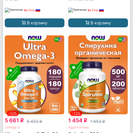
Be First
Be First
В корзину
В корзину
-12%
-12%
5 661
1 454
q
q
6 432
1 652
q
q
Omega 3
Адаптогены