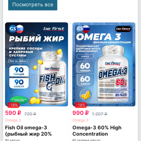
Посмотреть все
-18%
-18%
590
990
q
q
720
1 207
q
q
Omega 3
Omega 3
Fish Oil omega-3
Omega-3 60% High
(рыбный жир 20%
Concentration
ПНЖК)
90 капсул
60 гелевых капсул