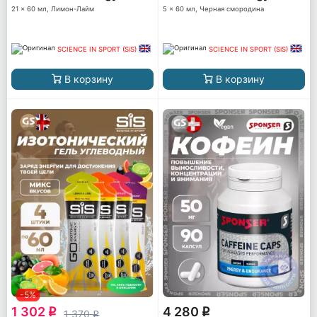
21 x 60 мл, Лимон-Лайм
5 x 60 мл, Черная смородина
SCIENCE IN SPORT (SiS)
SCIENCE IN SPORT (SiS)
В корзину
В корзину
-5%
1 302
4 280
q
q
1 370
q