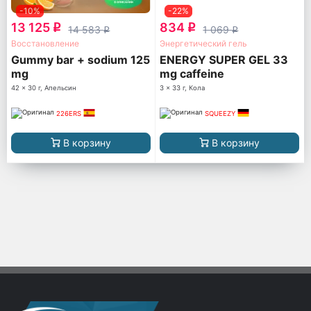
-10%
-22%
13 125
834
q
q
14 583
1 069
q
q
Восстановление
Энергетический гель
Gummy bar + sodium 125
ENERGY SUPER GEL 33
mg
mg caffeine
42 x 30 г, Апельсин
3 x 33 г, Кола
226ERS
SQUEEZY
В корзину
В корзину