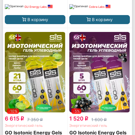
GU Energy Labs
Cobra Labs
В корзину
В корзину
-10%
-5%
6 615
1 520
q
q
7 350
1 600
q
q
Энергетический гель
Энергетический гель
GO Isotonic Energy Gels
GO Isotonic Energy Gels