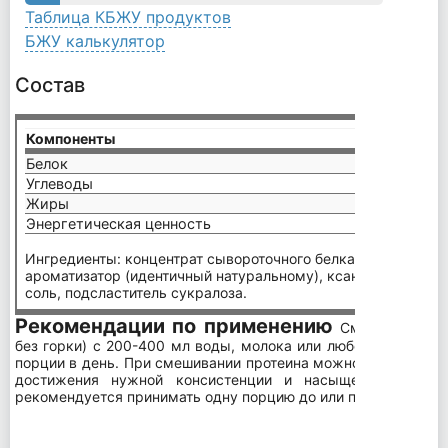
Таблица КБЖУ продуктов
БЖУ калькулятор
Состав
Компоненты
на пор
Белок
26,2 г
Углеводы
3,9 г
Жиры
2,3 г
Энергетическая ценность
147 кк
Ингредиенты: концентрат сывороточного белка, алкализова
ароматизатор (идентичный натуральному), ксантовая камедь
соль, подсластитель сукралоза.
Рекомендации по применению
Смешайте 1 п
без горки) с 200-400 мл воды, молока или любого другого н
порции в день. При смешивании протеина можно изменить к
достижения нужной консистенции и насыщенности вку
рекомендуется принимать одну порцию до или после трениро