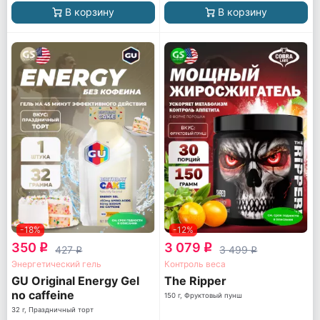
В корзину
В корзину
-18%
-12%
350
3 079
q
q
427
3 499
q
q
Энергетический гель
Контроль веса
GU Original Energy Gel
The Ripper
no caffeine
150 г, Фруктовый пунш
32 г, Праздничный торт