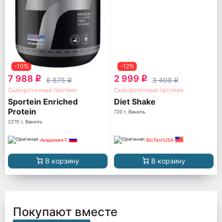
-10%
-12%
7 988
2 999
q
q
8 875
3 408
q
q
Сывороточный протеин
Сывороточный протеин
Sportein Enriched
Diet Shake
Protein
720 г, Ваниль
2270 г, Ваниль
Академия-Т
BioTechUSA
В корзину
В корзину
Покупают вместе