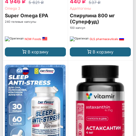
4 946
440
q
q
5 621
537
q
q
Omega 3
Адаптогены
Super Omega EPA
Спирулина 800 мг
(Суперфуд)
240 гелевые капсулы
100 капсул
NOW Foods
GLS pharmaceuticals
В корзину
В корзину