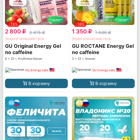
-18%
-18%
2 800
1 350
q
q
3 415
1 646
q
q
Энергетический гель
Энергетический гель
GU Original Energy Gel
GU ROCTANE Energy Gel
no caffeine
no caffeine
8 x 32 г, Клубника-Банан
3 x 32 г, Ананас
GU Energy Labs
GU Energy Labs
В корзину
В корзину