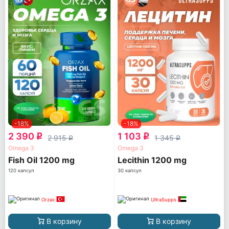
-18%
-18%
2 390
1 103
q
q
2 915
1 345
q
q
Omega 3
Omega 3
Fish Oil 1200 mg
Lecithin 1200 mg
120 капсул
30 капсул
Orzax
UltraSupps
В корзину
В корзину