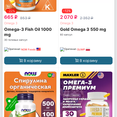
-22%
-12%
665
2 070
q
q
853
2 352
q
q
Omega 3
Omega 3
Omega-3 Fish Oil 1000
Gold Omega 3 550 mg
mg
60 капсул
30 гелевых капсул
NOW Foods
OLIMP
В корзину
В корзину