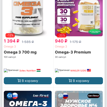
-12%
-20%
1 394
940
q
q
1 585
1 175
q
q
Omega 3
Omega 3
Omega 3 700 mg
Omega-3 Premium
100 капсул
30 капсул
Scitec Nutrition
MAXLER (USA)
В корзину
В корзину