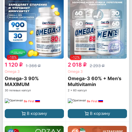
-18%
-12%
1 120
2 018
q
q
1 366
2 293
q
q
Omega 3
Omega 3
Omega-3 90%
Omega-3 60% + Men's
MAXIMUM
Multivitamin
CONCENTRATION
30 гелевых капсул
2 x 60 капсул
Be First
Be First
В корзину
В корзину