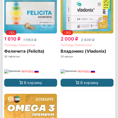
-18%
-18%
1 610
2 000
q
q
1 963
2 439
q
q
Пептиды Хавинсона
Пептиды Хавинсона
Феличита (Felicita)
Владоникс (Vladonix)
30 таблеток
20 капсул
PEPTIDES
PEPTIDES
В корзину
В корзину