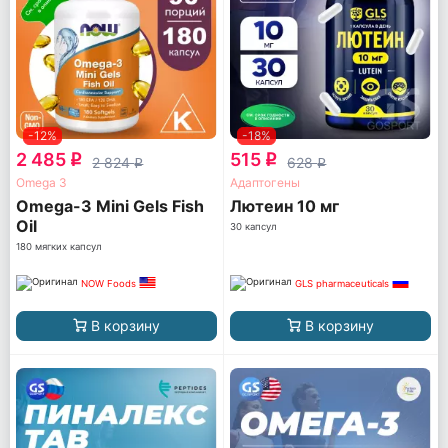
-12%
-18%
2 485
515
q
q
2 824
628
q
q
Omega 3
Адаптогены
Omega-3 Mini Gels Fish
Лютеин 10 мг
Oil
30 капсул
180 мягких капсул
NOW Foods
GLS pharmaceuticals
В корзину
В корзину