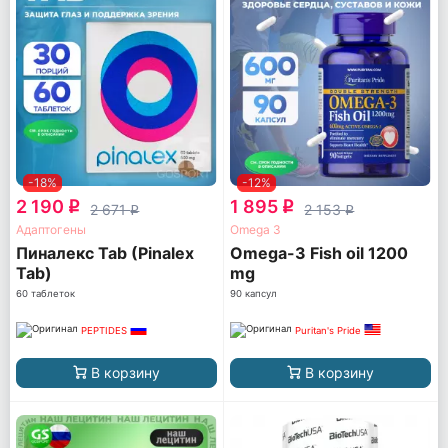
-18%
-12%
2 190
1 895
q
q
2 671
2 153
q
q
Адаптогены
Omega 3
Пиналекс Tab (Pinalex
Omega-3 Fish oil 1200
Tab)
mg
60 таблеток
90 капсул
PEPTIDES
Puritan's Pride
В корзину
В корзину