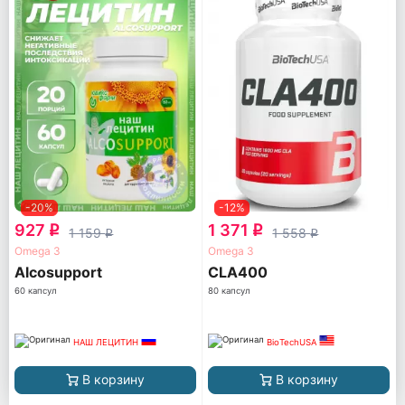
-20%
-12%
927
1 371
q
q
1 159
1 558
q
q
Omega 3
Omega 3
Alcosupport
CLA400
60 капсул
80 капсул
НАШ ЛЕЦИТИН
BioTechUSA
В корзину
В корзину