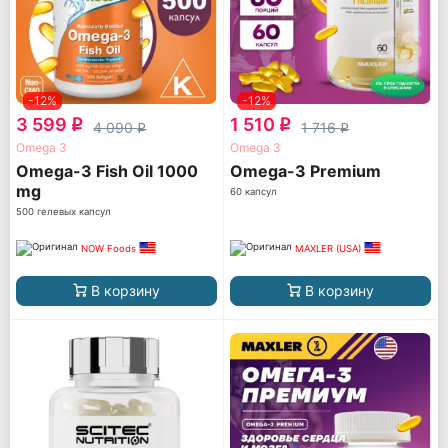
-12%
-12%
3 599
1 510
q
q
4 090
1 716
q
q
Omega 3
Omega 3
Omega-3 Fish Oil 1000
Omega-3 Premium
mg
60 капсул
500 гелевых капсул
NOW Foods
MAXLER (USA)
В корзину
В корзину