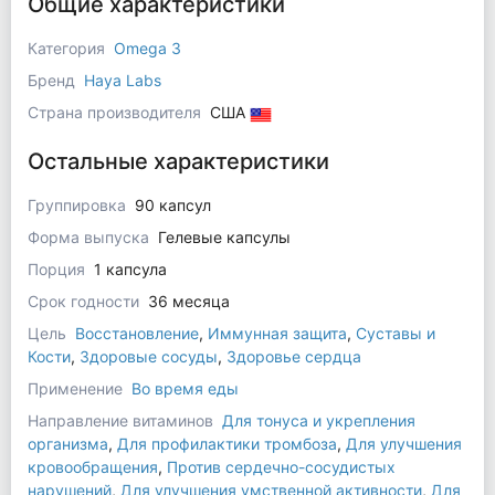
Общие характеристики
Категория
Omega 3
Бренд
Haya Labs
Страна производителя
США
Остальные характеристики
Группировка
90 капсул
Форма выпуска
Гелевые капсулы
Порция
1 капсула
Срок годности
36 месяца
Цель
Восстановление
,
Иммунная защита
,
Суставы и
Кости
,
Здоровые сосуды
,
Здоровье сердца
Применение
Во время еды
Направление витаминов
Для тонуса и укрепления
организма
,
Для профилактики тромбоза
,
Для улучшения
кровообращения
,
Против сердечно-сосудистых
нарушений
,
Для улучшения умственной активности
,
Для