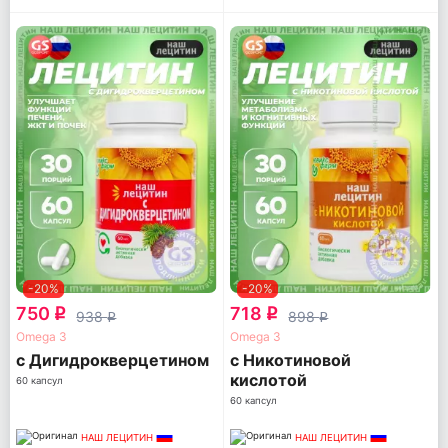
-20%
-20%
750
718
q
q
938
898
q
q
Omega 3
Omega 3
с Дигидрокверцетином
с Никотиновой
кислотой
60 капсул
60 капсул
НАШ ЛЕЦИТИН
НАШ ЛЕЦИТИН