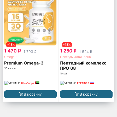
-18%
-18%
1 470
1 250
q
q
1 793
1 524
q
q
Omega 3
Пептиды Хавинсона
Premium Omega-3
Пептидный комплекс
ПРО 08
30 капсул
10 мл
UltraSupps
PEPTIDES
В корзину
В корзину