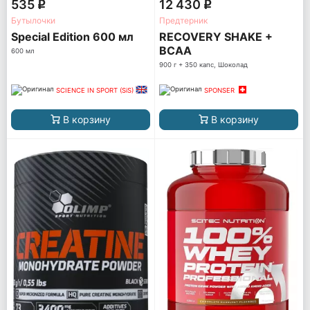
535
12 430
q
q
Бутылочки
Предтерник
Special Edition 600 мл
RECOVERY SHAKE +
BCAA
600 мл
900 г + 350 капс, Шоколад
SCIENCE IN SPORT (SiS)
SPONSER
В корзину
В корзину