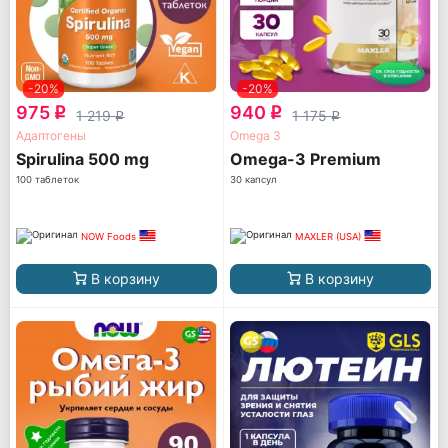
-20%
-20%
975
940
q
q
1 219
1 175
q
q
Адаптогены
Omega 3
Spirulina 500 mg
Omega-3 Premium
100 таблеток
30 капсул
NOW Foods
MAXLER (USA)
В корзину
В корзину