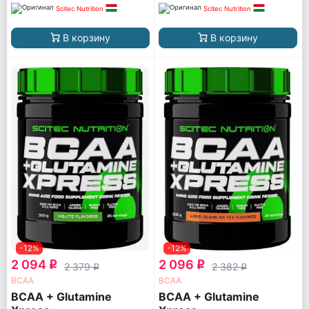
Scitec Nutrition
Scitec Nutrition
В корзину
В корзину
-12%
-12%
2 094
2 096
q
q
2 379
2 382
q
q
ВСАА
ВСАА
BCAA + Glutamine
BCAA + Glutamine