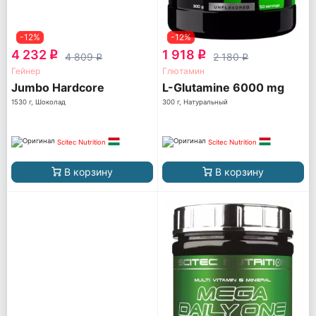
-12%
-12%
4 232
1 918
q
q
4 809
2 180
q
q
Гейнер
Глютамин
Jumbo Hardcore
L-Glutamine 6000 mg
1530 г, Шоколад
300 г, Натуральный
Scitec Nutrition
Scitec Nutrition
В корзину
В корзину