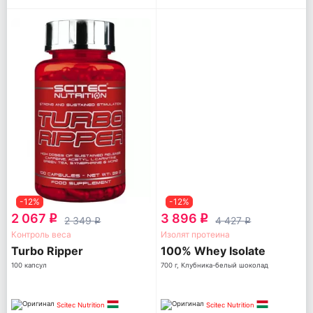
-12%
-12%
2 067
3 896
q
q
2 349
4 427
q
q
Контроль веса
Изолят протеина
Turbo Ripper
100% Whey Isolate
100 капсул
700 г, Клубника-белый шоколад
Scitec Nutrition
Scitec Nutrition