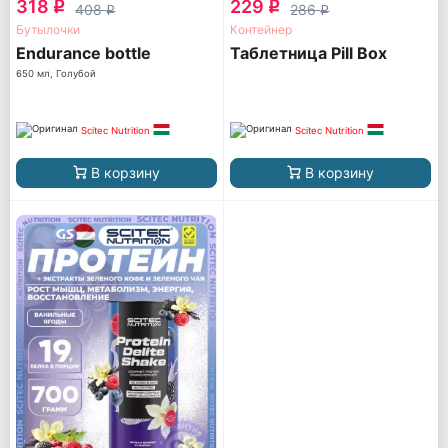
318
229
q
q
408
286
q
q
Бутылочки
Контейнер
Endurance bottle
Таблетница Pill Box
650 мл, Голубой
Scitec Nutrition
Scitec Nutrition
В корзину
В корзину