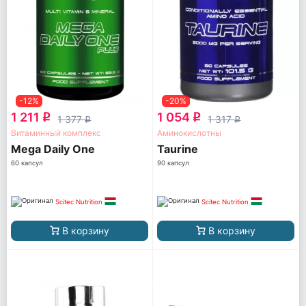
-12%
-20%
1 211
1 054
q
q
1 377
1 317
q
q
Витаминный комплекс
Аминокислотны
Mega Daily One
Taurine
60 капсул
90 капсул
Scitec Nutrition
Scitec Nutrition
В корзину
В корзину