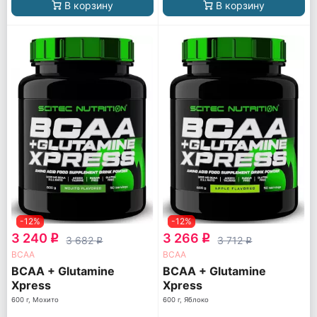
В корзину
В корзину
-12%
-12%
3 240
3 266
q
q
3 682
3 712
q
q
ВСАА
ВСАА
BCAA + Glutamine
BCAA + Glutamine
Xpress
Xpress
600 г, Мохито
600 г, Яблоко