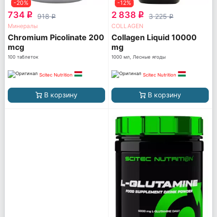
-20%
-12%
734
2 838
q
q
918
3 225
q
q
Минералы
COLLAGEN
Chromium Picolinate 200
Collagen Liquid 10000
mcg
mg
100 таблеток
1000 мл, Лесные ягоды
Scitec Nutrition
Scitec Nutrition
В корзину
В корзину