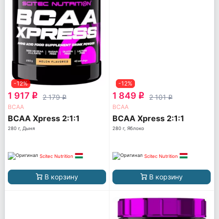
-12%
-12%
1 917
1 849
q
q
2 179
2 101
q
q
ВСАА
ВСАА
BCAA Xpress 2:1:1
BCAA Xpress 2:1:1
280 г, Дыня
280 г, Яблоко
Scitec Nutrition
Scitec Nutrition
В корзину
В корзину