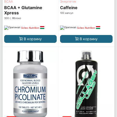
ВСАА
Энергетик
BCAA + Glutamine
Caffeine
Xpress
100 капсул
300 г, Яблоко
Scitec Nutrition
Scitec Nutrition
В корзину
В корзину