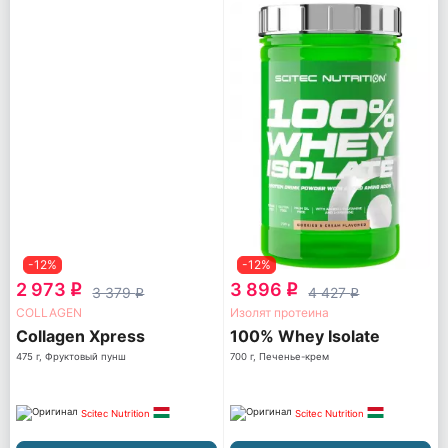
-12%
-12%
2 973
3 896
q
q
3 379
4 427
q
q
COLLAGEN
Изолят протеина
Collagen Xpress
100% Whey Isolate
475 г, Фруктовый пунш
700 г, Печенье-крем
Scitec Nutrition
Scitec Nutrition