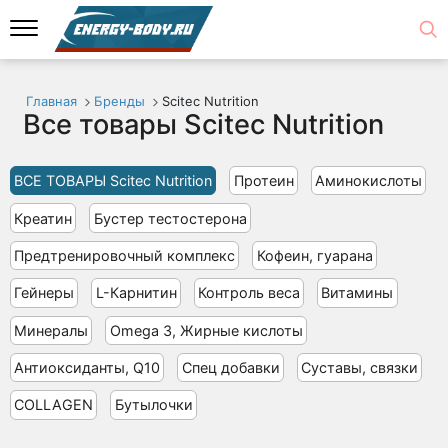
Главная
Бренды
Scitec Nutrition
Все товары Scitec Nutrition
ВСЕ ТОВАРЫ Scitec Nutrition
Протеин
Аминокислоты
Креатин
Бустер тестостерона
Предтренировочный комплекс
Кофеин, гуарана
Гейнеры
L-Карнитин
Контроль веса
Витамины
Минералы
Omega 3, Жирные кислоты
Антиоксиданты, Q10
Спец добавки
Суставы, связки
COLLAGEN
Бутылочки