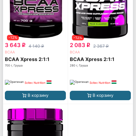
-12%
-12%
3 643
2 083
q
q
4 140
2 367
q
q
ВСАА
ВСАА
BCAA Xpress 2:1:1
BCAA Xpress 2:1:1
700 г, Груша
280 г, Груша
Scitec Nutrition
Scitec Nutrition
В корзину
В корзину