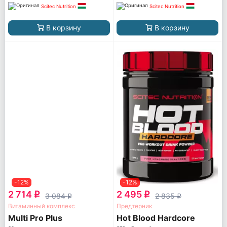
Scitec Nutrition
Scitec Nutrition
В корзину
В корзину
-12%
-12%
2 714
2 495
q
q
3 084
2 835
q
q
Витаминный комплекс
Предтерник
Multi Pro Plus
Hot Blood Hardcore