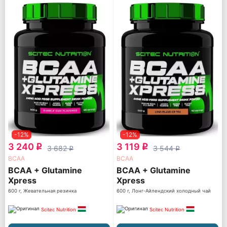
-12%
-12%
3 240
3 119
q
q
3 682
3 544
q
q
ВСАА
ВСАА
BCAA + Glutamine
BCAA + Glutamine
Xpress
Xpress
600 г, Жевательная резинка
600 г, Лонг-Айлендский холодный чай
Scitec Nutrition
Scitec Nutrition