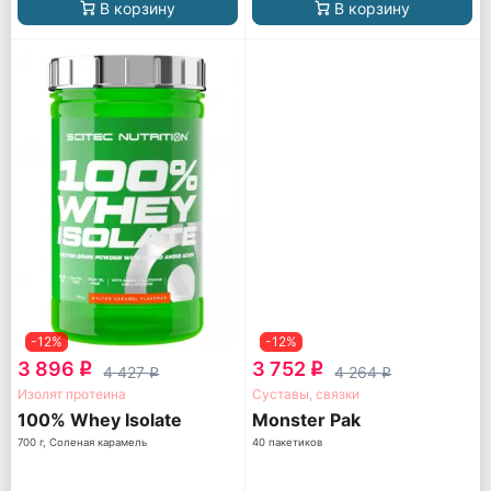
В корзину
В корзину
-12%
-12%
3 896
3 752
q
q
4 427
4 264
q
q
Изолят протеина
Суставы, связки
100% Whey Isolate
Monster Pak
700 г, Соленая карамель
40 пакетиков