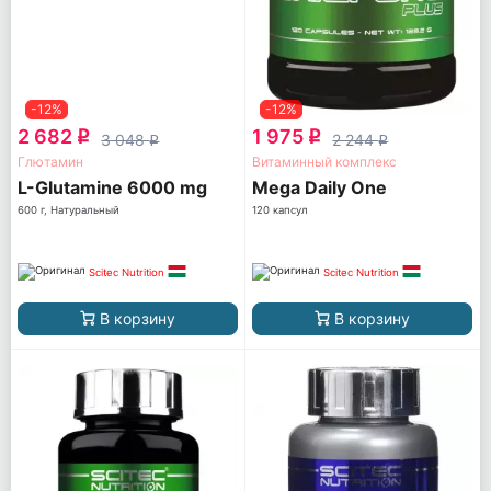
-12%
-12%
2 682
1 975
q
q
3 048
2 244
q
q
Глютамин
Витаминный комплекс
L-Glutamine 6000 mg
Mega Daily One
600 г, Натуральный
120 капсул
Scitec Nutrition
Scitec Nutrition
В корзину
В корзину