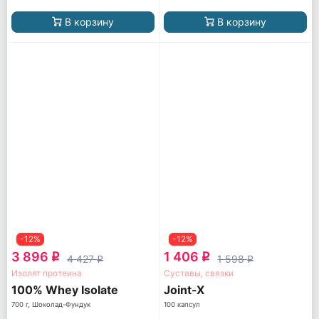
В корзину
В корзину
-12%
-12%
3 896
1 406
q
q
4 427
1 598
q
q
Изолят протеина
Суставы, связки
100% Whey Isolate
Joint-X
700 г, Шоколад-Фундук
100 капсул