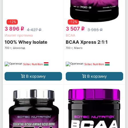
-12%
-12%
3 896
3 507
q
q
4 427
3 985
q
q
Изолят протеина
ВСАА
100% Whey Isolate
BCAA Xpress 2:1:1
700 г, Шоколад
700 г, Манго
Scitec Nutrition
Scitec Nutrition
В корзину
В корзину