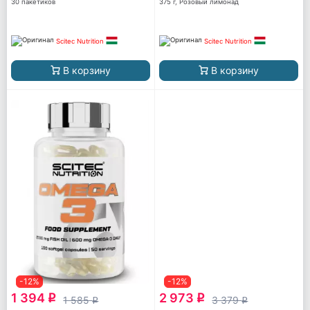
30 пакетиков
375 г, Розовый лимонад
Scitec Nutrition
Scitec Nutrition
В корзину
В корзину
-12%
-12%
1 394
2 973
q
q
1 585
3 379
q
q