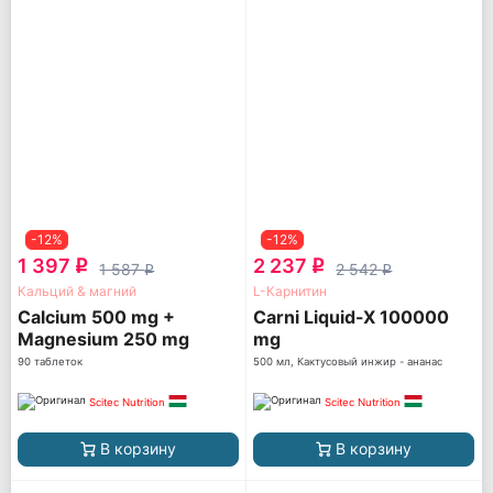
-12%
-12%
1 397
2 237
q
q
1 587
2 542
q
q
Кальций & магний
L-Карнитин
Calcium 500 mg +
Carni Liquid-X 100000
Magnesium 250 mg
mg
90 таблеток
500 мл, Кактусовый инжир - ананас
Scitec Nutrition
Scitec Nutrition
В корзину
В корзину