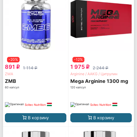
-20%
-12%
891
1 975
q
q
1 114
2 244
q
q
ZMA
Arginine / AAKG / Цитрулин
ZMB
Mega Arginine 1300 mg
60 капсул
120 капсул
Scitec Nutrition
Scitec Nutrition
В корзину
В корзину