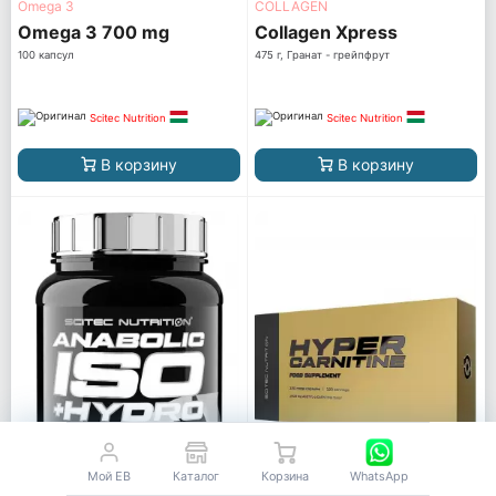
Omega 3
COLLAGEN
Omega 3 700 mg
Collagen Xpress
100 капсул
475 г, Гранат - грейпфрут
Scitec Nutrition
Scitec Nutrition
В корзину
В корзину
Мой EB
Каталог
Корзина
WhatsApp