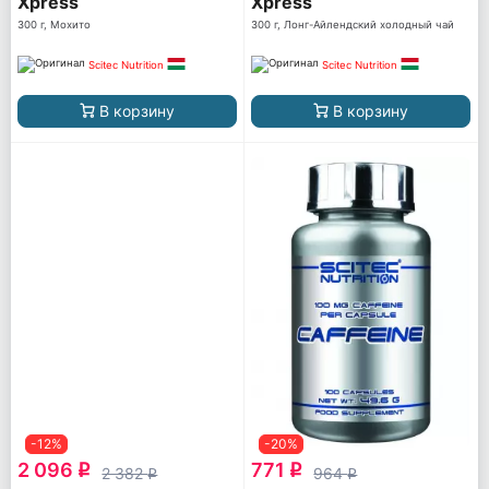
Xpress
Xpress
300 г, Мохито
300 г, Лонг-Айлендский холодный чай
Scitec Nutrition
Scitec Nutrition
В корзину
В корзину
-12%
-20%
2 096
771
q
q
2 382
964
q
q