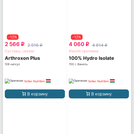
-12%
-12%
2 566
4 060
q
q
2 916
4 614
q
q
Суставы, связки
Изолят протеина
Arthroxon Plus
100% Hydro Isolate
108 капсул
700 г, Ваниль
Scitec Nutrition
Scitec Nutrition
В корзину
В корзину