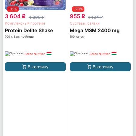
-12%
-20%
3 604
955
q
q
4 096
1 194
q
q
Комплексный протеин
Суставы, связки
Protein Delite Shake
Mega MSM 2400 mg
700 г, Ваниль-Ягоды
100 капсул
Scitec Nutrition
Scitec Nutrition
В корзину
В корзину