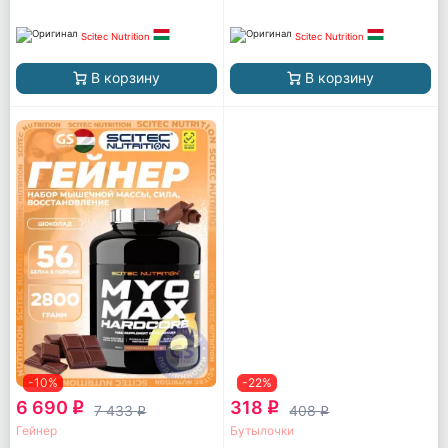
Scitec Nutrition
Scitec Nutrition
В корзину
В корзину
-10%
-22%
6 690
318
q
q
7 433
408
q
q
Гейнер
Бутылочки