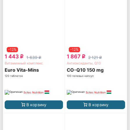
-12%
-12%
1 443
1 867
q
q
1 639
2 121
q
q
Витаминный комплекс
Антиоксиданты, Q10
Euro Vita-Mins
CO-Q10 150 mg
120 таблеток
100 гелевых капсул
Scitec Nutrition
Scitec Nutrition
В корзину
В корзину