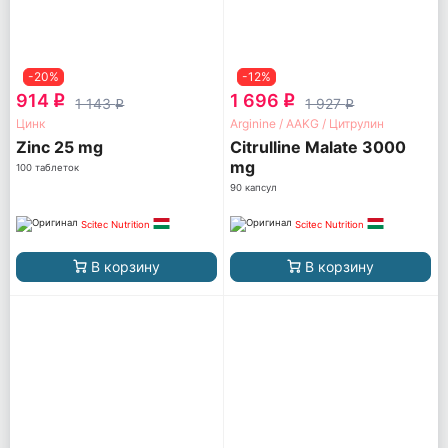
-20%
-12%
914
1 696
q
q
1 143
1 927
q
q
Цинк
Arginine / AAKG / Цитрулин
Zinc 25 mg
Citrulline Malate 3000
mg
100 таблеток
90 капсул
Scitec Nutrition
Scitec Nutrition
В корзину
В корзину