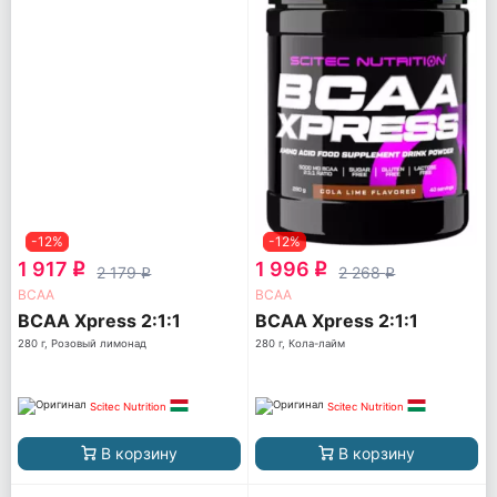
-12%
-12%
1 917
1 996
q
q
2 179
2 268
q
q
ВСАА
ВСАА
BCAA Xpress 2:1:1
BCAA Xpress 2:1:1
280 г, Розовый лимонад
280 г, Кола-лайм
Scitec Nutrition
Scitec Nutrition
В корзину
В корзину