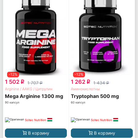
-12%
-12%
1 502
1 262
q
q
1 707
1 434
q
q
Arginine / AAKG / Цитрулин
Аминокислотны
Mega Arginine 1300 mg
Tryptophan 500 mg
90 капсул
60 капсул
Scitec Nutrition
Scitec Nutrition
В корзину
В корзину