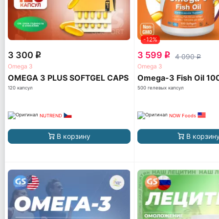
-12%
3 300
3 599
q
q
4 090
q
Omega 3
Omega 3
OMEGA 3 PLUS SOFTGEL CAPS
Omega-3 Fish Oil 1
120 капсул
500 гелевых капсул
NUTREND
NOW Foods
В корзину
В корзин