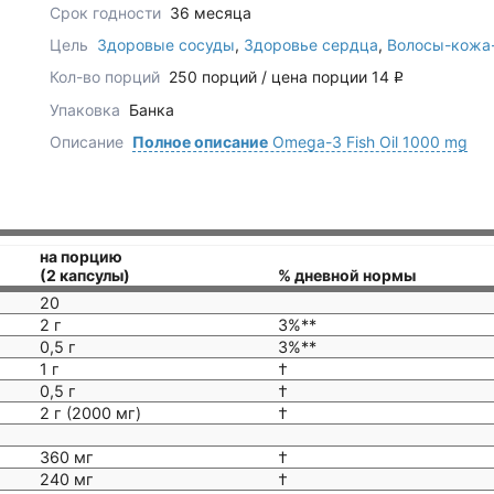
Срок годности
36 месяца
Цель
Здоровые сосуды
,
Здоровье сердца
,
Волосы-кожа-
Кол-во порций
250 порций / цена порции 14
q
Упаковка
Банка
Описание
Полное описание
Omega-3 Fish Oil 1000 mg
на порцию
(2 капсулы)
% дневной нормы
20
2 г
3%**
0,5 г
3%**
1 г
†
0,5 г
†
2 г (2000 мг)
†
360 мг
†
240 мг
†