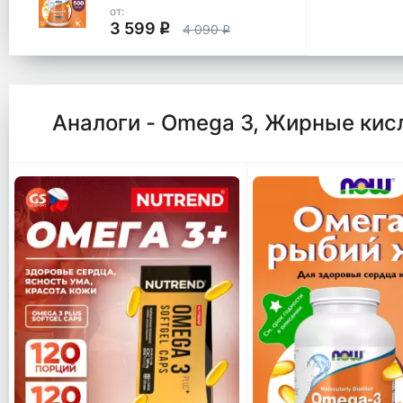
от:
3 599
q
4 090
q
Аналоги - Omega 3, Жирные кис