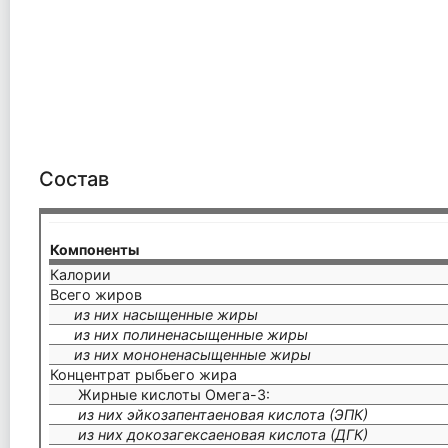
Состав
Компоненты
Калории
Всего жиров
из них насыщенные жиры
из них полиненасыщенные жиры
из них мононенасыщенные жиры
Концентрат рыбьего жира
Жирные кислоты Омега-3:
из них эйкозапентаеновая кислота (ЭПК)
из них докозагексаеновая кислота (ДГК)