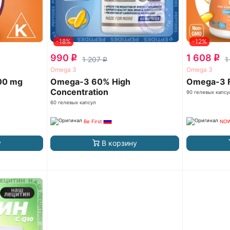
-18%
-12%
990
1 608
q
q
1 207
1
q
Omega 3
Omega 3
000 mg
Omega-3 60% High
Omega-3 F
Concentration
90 гелевых капсу
60 гелевых капсул
Be First
NOW
у
В корзину