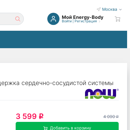
Москва
Мой Energy-Body
Войти
|
Регистрация
ержка сердечно-сосудистой системы
3 599
q
4 090
q
Добавить в корзину