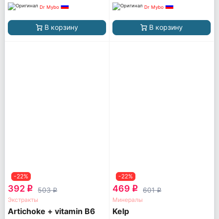
Dr Mybo
Dr Mybo
В корзину
В корзину
-22%
-22%
392
469
q
q
503
601
q
q
Экстракты
Минералы
Artichoke + vitamin B6
Kelp