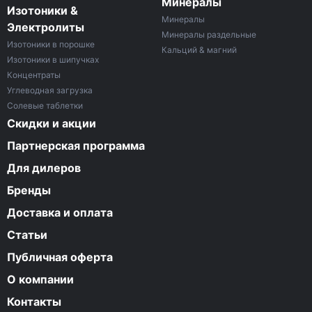
Минералы
Изотоники &
Минералы
Электролиты
Минералы раздельные
Изотоники в порошке
Кальций & магний
Изотоники в шипучках
Концентраты
Углеводная загрузка
Солевые таблетки
Скидки и акции
Партнерская программа
Для дилеров
Бренды
Доставка и оплата
Статьи
Публичная оферта
О компании
Контакты