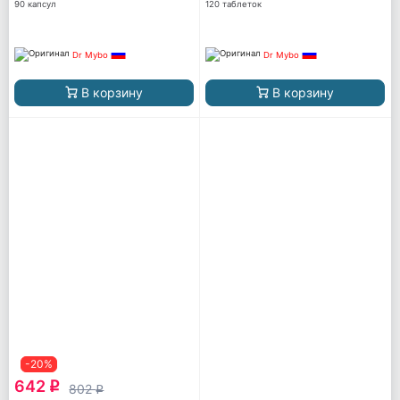
90 капсул
120 таблеток
Dr Mybo
Dr Mybo
В корзину
В корзину
-20%
642
q
802
q