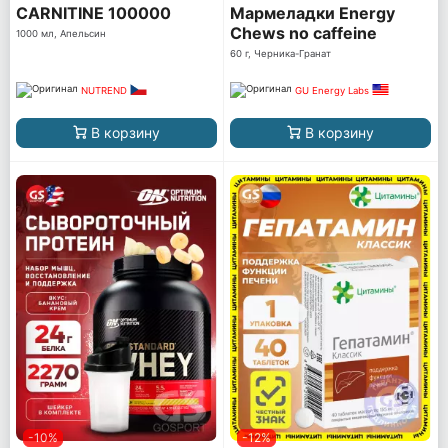
CARNITINE 100000
Мармеладки Energy
Chews no caffeine
1000 мл, Апельсин
60 г, Черника-Гранат
NUTREND
GU Energy Labs
В корзину
В корзину
-10%
-12%