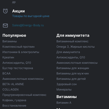
др
Акции
Товары по выгодной цене
Sales@Energy-Body.ru
Популярное
Для иммунитета
Витамины
Витаминный комплекс
Комплексный протеин
Omega 3, Жирные кислоты
Изотоники & электролиты
Для иммунитета
Креатин
Антиоксиданты, Q10
Антиоксиданты, Q10
Аминокислотные комплексы
Бустер тестостерона
Витамины для женщин
ВСАА
Витамины для мужчин
Аминокислотные комплексы
Витамины для детей
BETA-ALANINE
Здоровый сон
COLLAGEN
Минералы
Предтренировочный комплекс
Витамины
Кофеин, гуарана
Витамин A
Восстановление