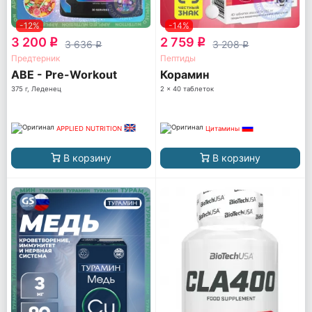
-12%
-14%
3 200
2 759
q
q
3 636
3 208
q
q
Предтерник
Пептиды
ABE - Pre-Workout
Корамин
375 г, Леденец
2 x 40 таблеток
APPLIED NUTRITION
Цитамины
В корзину
В корзину