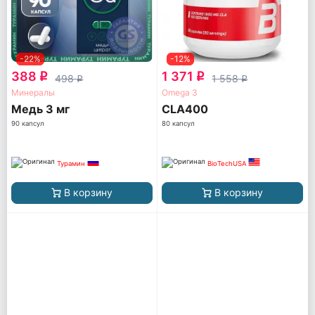
-22%
-12%
388
1 371
q
q
498
1 558
q
q
Минералы
Omega 3
Медь 3 мг
CLA400
90 капсул
80 капсул
Турамин
BioTechUSA
В корзину
В корзину