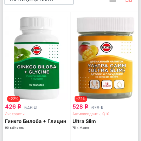
-22%
-22%
426
528
q
q
546
678
q
q
Экстракты
Антиоксиданты, Q10
Гинкго Билоба + Глицин
Ultra Slim
90 таблеток
75 г, Манго