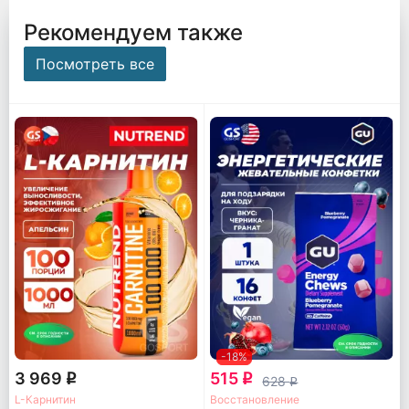
Рекомендуем также
Посмотреть все
-18%
3 969
515
q
q
628
q
L-Карнитин
Восстановление