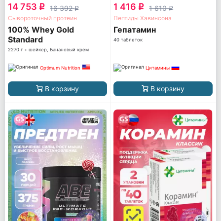
14 753
1 416
q
q
16 392
1 610
q
q
Сывороточный протеин
Пептиды Хавинсона
100% Whey Gold
Гепатамин
Standard
40 таблеток
2270 г + шейкер, Банановый крем
Optimum Nutrition
Цитамины
В корзину
В корзину