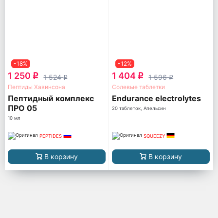
-18%
-12%
1 250
1 404
q
q
1 524
1 596
q
q
Пептиды Хавинсона
Солевые таблетки
Пептидный комплекс
Endurance electrolytes
ПРО 05
20 таблеток, Апельсин
10 мл
PEPTIDES
SQUEEZY
В корзину
В корзину