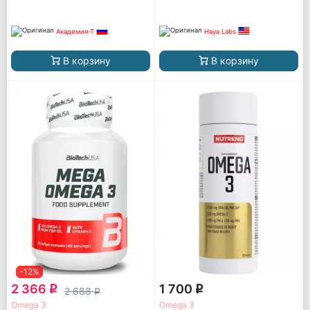
Академия-Т
Haya Labs
В корзину
В корзину
-12%
2 366
1 700
q
q
2 688
q
Omega 3
Omega 3