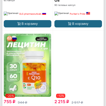
Oil
60 капсул
90 гелевых капсул
GLS pharmaceuticals
Puritan's Pride
В корзину
В корзину
-20%
-12%
755
2 215
q
q
944
2 517
q
q