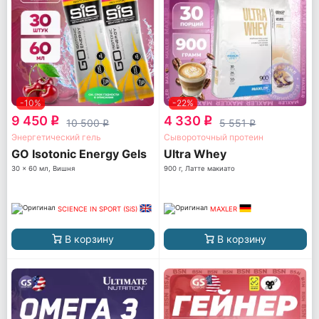
-10%
-22%
9 450
4 330
q
q
10 500
5 551
q
q
Энергетический гель
Сывороточный протеин
GO Isotonic Energy Gels
Ultra Whey
30 x 60 мл, Вишня
900 г, Латте макиато
SCIENCE IN SPORT (SiS)
MAXLER
В корзину
В корзину