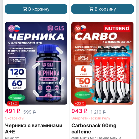
В корзину
В корзину
-18%
-22%
491
943
q
q
599
1 210
q
q
Экстракты
Энергетический гель
Черника с витаминами
Carbosnack 60mg
А+Е
caffeine
60 капсул
саше 4 шт x 50 г, Голубая малина