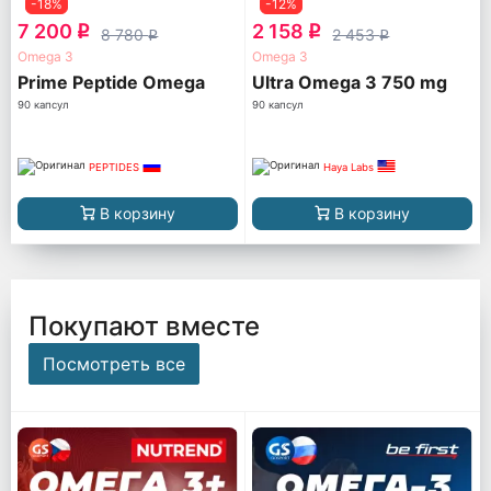
-18%
-12%
7 200
2 158
q
q
8 780
2 453
q
q
Omega 3
Omega 3
Prime Peptide Omega
Ultra Omega 3 750 mg
90 капсул
90 капсул
PEPTIDES
Haya Labs
В корзину
В корзину
Покупают вместе
Посмотреть все