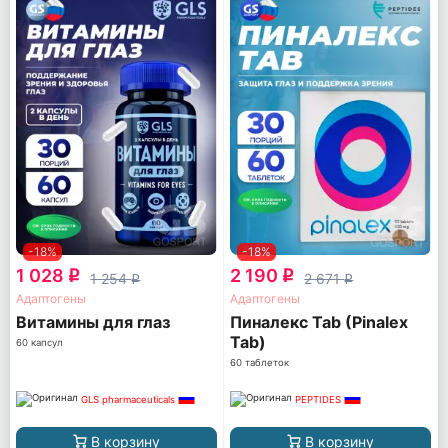
-18%
-18%
1 028
2 190
q
q
1 254
2 671
q
q
Адаптогены
Адаптогены
Витамины для глаз
Пиналекс Tab (Pinalex
Tab)
60 капсул
60 таблеток
GLS pharmaceuticals
PEPTIDES
В корзину
В корзину