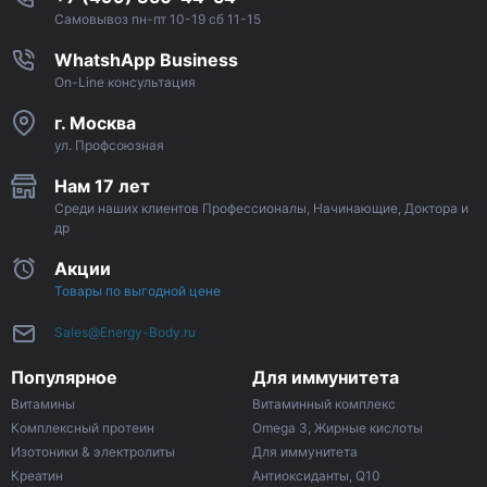
Самовывоз пн-пт 10-19 сб 11-15
WhatshApp Business
On-Line консультация
г. Москва
ул. Профсоюзная
Нам 17 лет
Среди наших клиентов Профессионалы, Начинающие, Доктора и
др
Акции
Товары по выгодной цене
Sales@Energy-Body.ru
Популярное
Для иммунитета
Витамины
Витаминный комплекс
Комплексный протеин
Omega 3, Жирные кислоты
Изотоники & электролиты
Для иммунитета
Креатин
Антиоксиданты, Q10