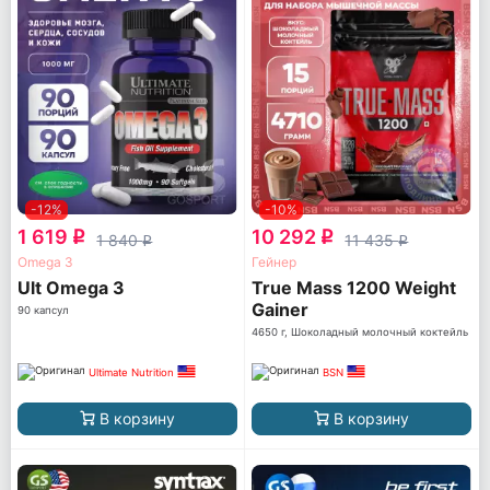
-12%
-10%
1 619
10 292
q
q
1 840
11 435
q
q
Omega 3
Гейнер
Ult Omega 3
True Mass 1200 Weight
Gainer
90 капсул
4650 г, Шоколадный молочный коктейль
Ultimate Nutrition
BSN
В корзину
В корзину