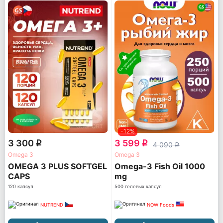
-12%
3 300
3 599
q
q
4 090
q
Omega 3
Omega 3
OMEGA 3 PLUS SOFTGEL
Omega-3 Fish Oil 1000
CAPS
mg
120 капсул
500 гелевых капсул
NUTREND
NOW Foods