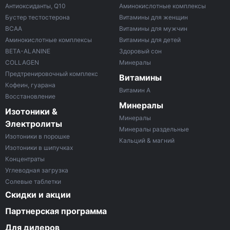
Антиоксиданты, Q10
Аминокислотные комплексы
Бустер тестостерона
Витамины для женщин
ВСАА
Витамины для мужчин
Аминокислотные комплексы
Витамины для детей
BETA-ALANINE
Здоровый сон
COLLAGEN
Минералы
Предтренировочный комплекс
Витамины
Кофеин, гуарана
Витамин A
Восстановление
Минералы
Изотоники &
Минералы
Электролиты
Минералы раздельные
Изотоники в порошке
Кальций & магний
Изотоники в шипучках
Концентраты
Углеводная загрузка
Солевые таблетки
Скидки и акции
Партнерская программа
Для дилеров