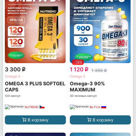
-18%
3 300
1 120
q
q
1 366
q
Omega 3
Omega 3
OMEGA 3 PLUS SOFTGEL
Omega-3 90%
CAPS
MAXIMUM
CONCENTRATION
120 капсул
30 гелевых капсул
NUTREND
Be First
В корзину
В корзину