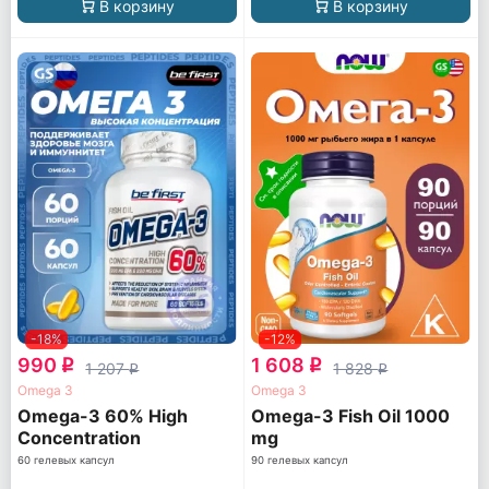
В корзину
В корзину
-18%
-12%
990
1 608
q
q
1 207
1 828
q
q
Omega 3
Omega 3
Omega-3 60% High
Omega-3 Fish Oil 1000
Concentration
mg
60 гелевых капсул
90 гелевых капсул