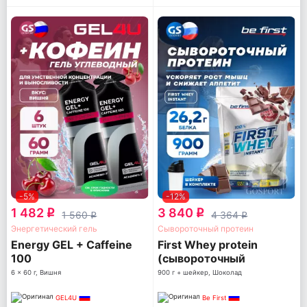
-5%
-12%
1 482
3 840
q
q
1 560
4 364
q
q
Энергетический гель
Сывороточный протеин
Energy GEL + Caffeine
First Whey protein
100
(сывороточный
протеин)
6 x 60 г, Вишня
900 г + шейкер, Шоколад
GEL4U
Be First