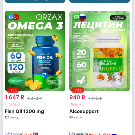
-12%
-20%
1 647
940
q
q
1 872
1 175
q
q
Omega 3
Omega 3
Fish Oil 1200 mg
Alcosupport
120 капсул
60 капсул
Orzax
НАШ ЛЕЦИТИН