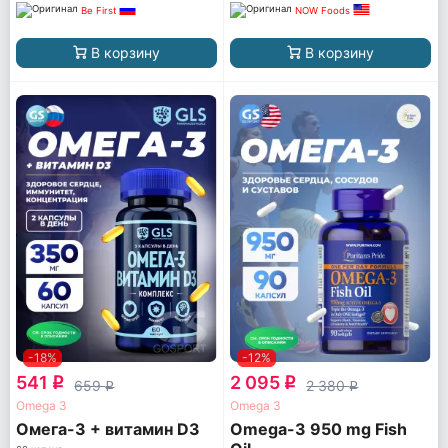
Be First
NOW Foods
В корзину
В корзину
-18%
-12%
541
2 095
q
q
659
2 380
q
q
Omega 3
Omega 3
Омега-3 + витамин D3
Omega-3 950 mg Fish