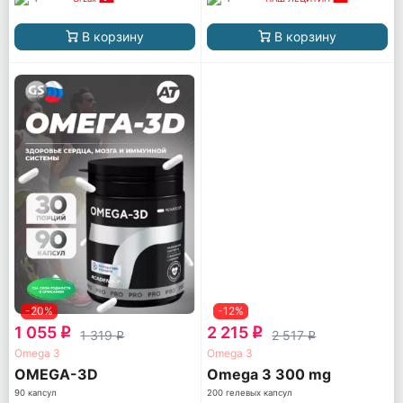
В корзину
В корзину
-20%
-12%
1 055
2 215
q
q
1 319
2 517
q
q
Omega 3
Omega 3
OMEGA-3D
Omega 3 300 mg
90 капсул
200 гелевых капсул