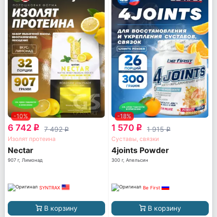
-10%
-18%
6 742
1 570
q
q
7 492
1 915
q
q
Изолят протеина
Суставы, связки
Nectar
4joints Powder
907 г, Лимонад
300 г, Апельсин
SYNTRAX
Be First
В корзину
В корзину