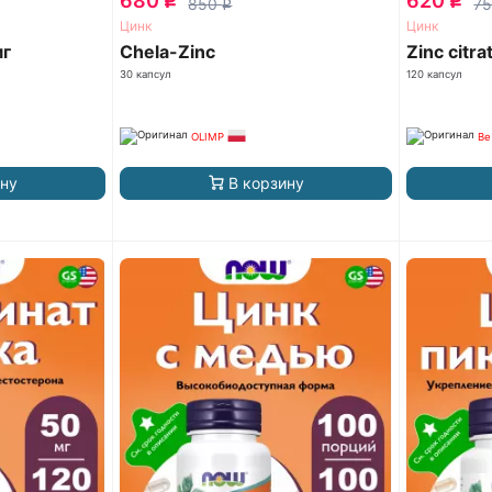
680
620
q
q
850
7
q
Цинк
Цинк
мг
Chela-Zinc
Zinc citr
30 капсул
120 капсул
OLIMP
Be
ину
В корзину