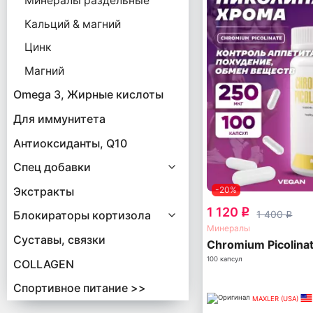
Минералы раздельные
Кальций & магний
Цинк
Магний
Omega 3, Жирные кислоты
Для иммунитета
Антиоксиданты, Q10
Спец добавки
Экстракты
-20%
1 120
q
Блокираторы кортизола
1 400
q
Минералы
Суставы, связки
Chromium Picolina
100 капсул
COLLAGEN
Спортивное питание >>
MAXLER (USA)