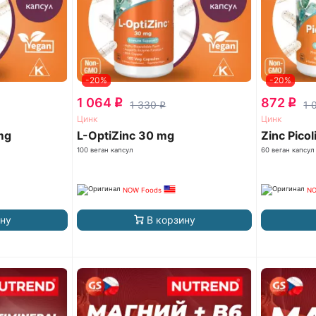
-20%
-20%
1 064
872
q
q
1 330
1 
q
Цинк
Цинк
 mg
L-OptiZinc 30 mg
Zinc Pico
100 веган капсул
60 веган капсул
NOW Foods
NO
ину
В корзину