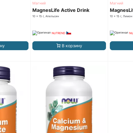
Магний
Магний
MagnesLife Active Drink
MagnesLif
10 x 15 г, Апельсин
10 x 15 г, Лимон
NUTREND
N
ину
В корзину