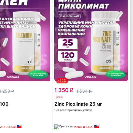
-12%
1 350
q
1 250
1 534
q
q
Цинк
 100
Zinc Picolinate 25 мг
120 вегетарианских капсул
XLER (USA)
MAXLER (USA)