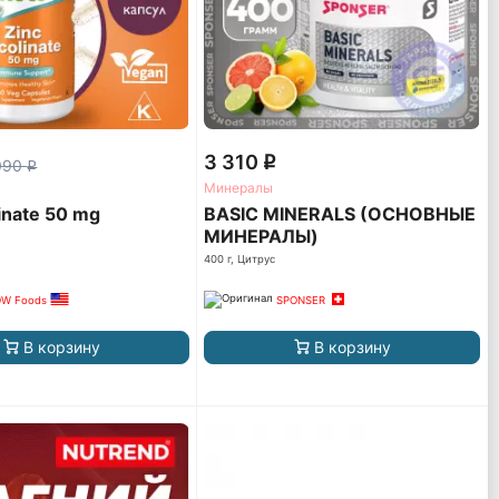
3 310
q
090
q
Минералы
linate 50 mg
BASIC MINERALS (ОСНОВНЫЕ
МИНЕРАЛЫ)
400 г, Цитрус
W Foods
SPONSER
В корзину
В корзину