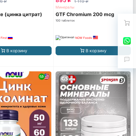
895
q
56
1 119
q
q
Минералы
ate (цинка цитрат)
GTF Chromium 200 mcg
100 таблеток
 First
NOW Foods
В корзину
В корзину