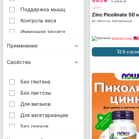
995
q
1 244
q
Цинк
Веган таблетки
Поддержка мышц
Zinc Picolinate 50 
Контроль веса
60 таблеток, Нейтральный
Иммунная защита
MAXLER (USA)
Реабилитация
Применение
В корз
Здоровый образ
жизни
Свойства
Концентрация
внимания
Без глютена
Основные
Без лактозы
микроэлементы
Для веганов
Суставы и Кости
Для вегетарианцев
Расширение сосудов
/ Кровоток
Без орехов
Метаболическая
Без молочных