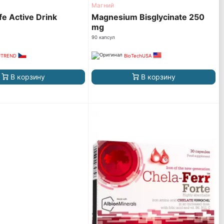
Магний
e Active Drink
Magnesium Bisglycinate 250
mg
90 капсул
UTREND
BioTechUSA
В корзину
В корзину