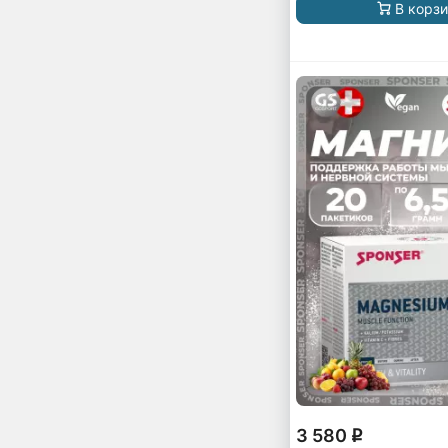
В корз
3 580
q