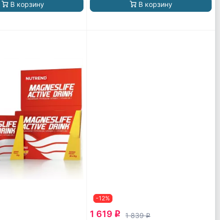
В корзину
В корзину
-12%
1 619
q
1 839
q