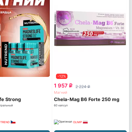
-12%
1 957
q
2 224
q
Магний
fe Strong
Chela-Mag B6 Forte 250 mg
йтральный
60 капсул
UTREND
OLIMP