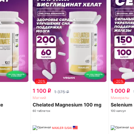
-20%
-20%
1 100
1 000
q
q
1 375
q
Магний
Минералы
te
Chelated Magnesium 100 mg
Selenium
60 таблеток
100 капсул
MAXLER (USA)
MA