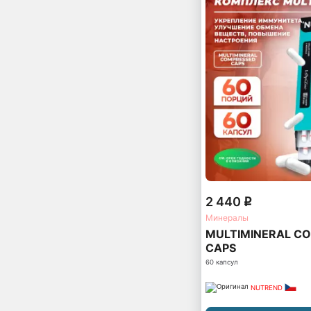
Энергия
Волосы-кожа-ногти
2 440
q
Минералы
MULTIMINERAL C
CAPS
60 капсул
NUTREND