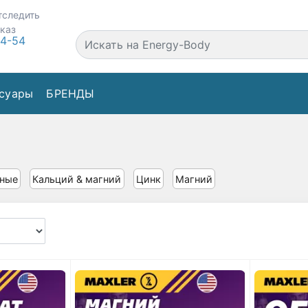
тследить
аказ
44-54
суары
БРЕНДЫ
ьные
Кальций & магний
Цинк
Магний