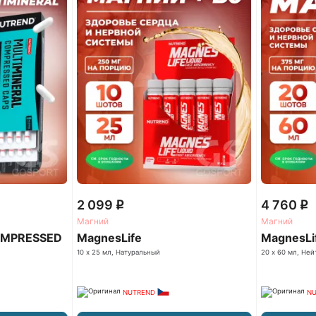
2 099
4 760
q
q
Магний
Магний
OMPRESSED
MagnesLife
MagnesLi
10 х 25 мл, Натуральный
20 х 60 мл, Не
NUTREND
N