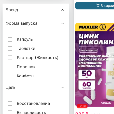
В корз
Бренд
Форма выпуска
Капсулы
Таблетки
Раствор (Жидкость)
Порошок
Конфеты
Гелевые капсулы
Цель
Веган капсулы
Леденцы
Восстановление
-20%
Таблетки шипучие
Выносливость