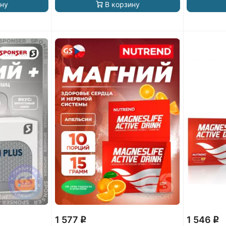
ину
В корзину
1 577
1 546
q
q