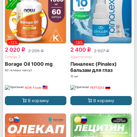
-12%
-18%
2 020
2 400
q
q
2 295
2 927
q
q
Omega 3
Адаптогены
Borage Oil 1000 mg
Пиналекс (Pinalex)
бальзам для глаз
60 гелевых капсул
10 мл
NOW Foods
PEPTIDES
В корзину
В корзину