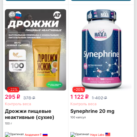
-22%
-20%
295
1 122
q
q
378
1 402
q
q
Контроль веса
Контроль веса
Дрожжи пищевые
Synephrine 20 mg
неактивные (сухие)
100 капсул
100 г
Академия-Т
Haya Labs