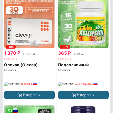
-18%
-22%
1 370
365
q
q
1 671
468
q
q
Omega 3
Omega 3
Олекап (Olecap)
Подсолнечный
30 капсул
30 капсул
PEPTIDES
НАШ ЛЕЦИТИН
В корзину
В корзину