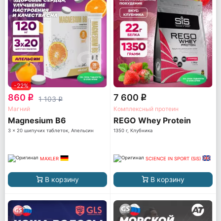
-22%
860
7 600
q
q
1 103
q
Магний
Комплексный протеин
Magnesium B6
REGO Whey Protein
3 x 20 шипучих таблеток, Апельсин
1350 г, Клубника
MAXLER
SCIENCE IN SPORT (SiS)
В корзину
В корзину