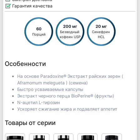
Гарантия качества
200 мг
20 мг
60
Безводный 
Синефрин 
Порций
кофеин USP
HCL
Особенности
На основе Paradoxine® Экстракт райских зерен (
Aframomum melegueta ) (семена)
Быстро усваиваемые капсулы
Экстракт черного перца BioPerine® (фрукты)
N-ацетил L-тирозин
Ускоряет сжигание жира и подавляет аппетит
Товары от серии