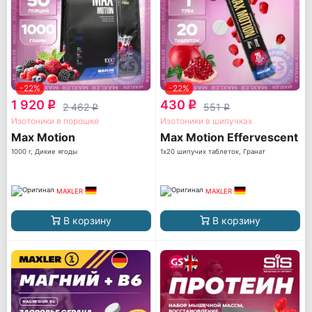
-22%
-22%
1 920
430
q
q
2 462
551
q
q
Изотоники в порошке
Изотоники в шипучках
Max Motion
Max Motion Effervescent
1000 г, Дикие ягоды
1х20 шипучих таблеток, Гранат
MAXLER
MAXLER
В корзину
В корзину