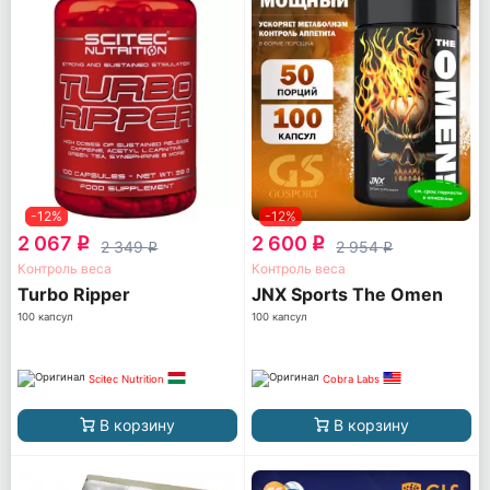
-12%
-12%
2 067
2 600
q
q
2 349
2 954
q
q
Контроль веса
Контроль веса
Turbo Ripper
JNX Sports The Omen
100 капсул
100 капсул
Scitec Nutrition
Cobra Labs
В корзину
В корзину