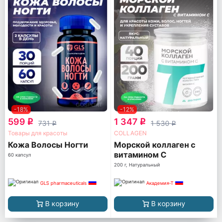
-18%
-12%
599
1 347
q
q
731
1 530
q
q
Товары для красоты
COLLAGEN
Кожа Волосы Ногти
Морской коллаген с
витамином C
60 капсул
200 г, Натуральный
GLS pharmaceuticals
Академия-Т
В корзину
В корзину