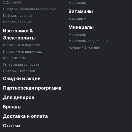
COLLAGEN
Минералы
Предтренировочный комплекс
Витамины
Кофеин, гуарана
Витамин A
Восстановление
Минералы
Изотоники &
Минералы
Электролиты
Минералы раздельные
Изотоники в порошке
Кальций & магний
Изотоники в шипучках
Концентраты
Углеводная загрузка
Солевые таблетки
Скидки и акции
Партнерская программа
Для дилеров
Бренды
Доставка и оплата
Статьи