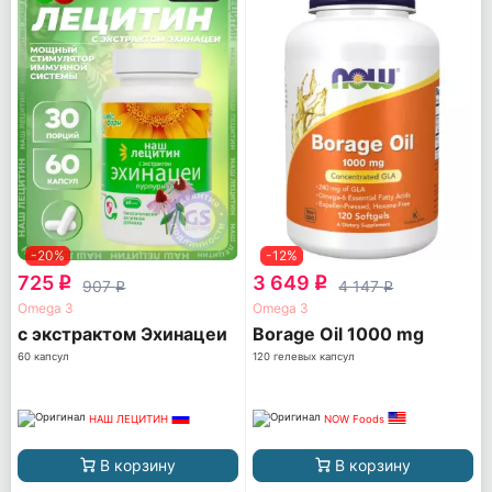
-20%
-12%
725
3 649
q
q
907
4 147
q
q
Omega 3
Omega 3
с экстрактом Эхинацеи
Borage Oil 1000 mg
60 капсул
120 гелевых капсул
НАШ ЛЕЦИТИН
NOW Foods
В корзину
В корзину