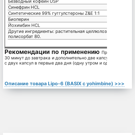
Безводный кофеин USP
200 м
Синефрин HCL
20 мг
Синтетические 99% гуггулстероны Z&E 1:1
20 мг
Биоперин
5 мг
Йохимбин HCL
3 мг
Другие ингредиенты: растительная целлюлоза, глицерин, 
полисорбат 80.
Рекомендации по применению
Принимайте по
30 минут до завтрака и дополнительно две капсулы после по
с двух капсул в первые два дня (одну утром и одна после пол
Описание товара Lipo-6 (BASIX с yohimbine) >>>