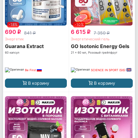
-18%
-10%
690
6 615
q
q
841
7 350
q
q
Энергетик
Энергетический гель
Guarana Extract
GO Isotonic Energy Gels
60 капсул
21 x 60 мл, Розовый грейпфрут
Be First
SCIENCE IN SPORT (SiS)
В корзину
В корзину