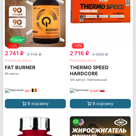
-12%
-12%
2 741
2 716
q
q
3 115
3 086
q
q
Контроль веса
Контроль веса
FAT BURNER
THERMO SPEED
HARDCORE
90 капсул
120 капсул, Нейтральный
QNT
OLIMP
В корзину
В корзину