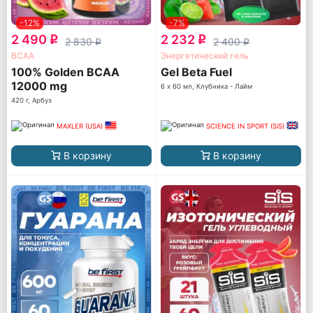
-12%
-7%
2 490
2 232
q
q
2 830
2 400
q
q
ВСАА
Энергетический гель
100% Golden BCAA
Gel Beta Fuel
12000 mg
6 х 60 мл, Клубника - Лайм
420 г, Арбуз
MAXLER (USA)
SCIENCE IN SPORT (SiS)
В корзину
В корзину