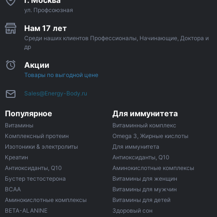
г. Москва
ул. Профсоюзная
Нам 17 лет
Среди наших клиентов Профессионалы, Начинающие, Доктора и
др
Акции
Товары по выгодной цене
Sales@Energy-Body.ru
Популярное
Для иммунитета
Витамины
Витаминный комплекс
Комплексный протеин
Omega 3, Жирные кислоты
Изотоники & электролиты
Для иммунитета
Креатин
Антиоксиданты, Q10
Антиоксиданты, Q10
Аминокислотные комплексы
Бустер тестостерона
Витамины для женщин
ВСАА
Витамины для мужчин
Аминокислотные комплексы
Витамины для детей
BETA-ALANINE
Здоровый сон