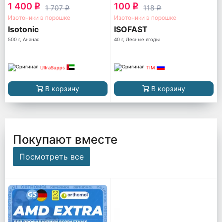
1 400
100
q
q
1 707
118
q
q
Изотоники в порошке
Изотоники в порошке
Isotonic
ISOFAST
500 г, Ананас
40 г, Лесные ягоды
UltraSupps
TIM
В корзину
В корзину
Покупают вместе
Посмотреть все