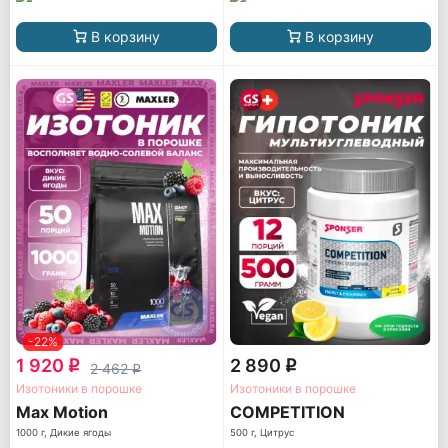
В корзину
В корзину
-22%
1 920
2 890
q
q
2 462
q
Изотоники в порошке
Изотоники в порошке
Max Motion
COMPETITION
1000 г, Дикие ягоды
500 г, Цитрус