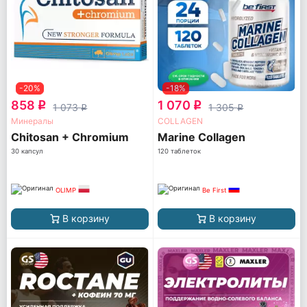
-20%
-18%
858
1 070
q
q
1 073
1 305
q
q
Минералы
COLLAGEN
Chitosan + Chromium
Marine Collagen
30 капсул
120 таблеток
OLIMP
Be First
В корзину
В корзину