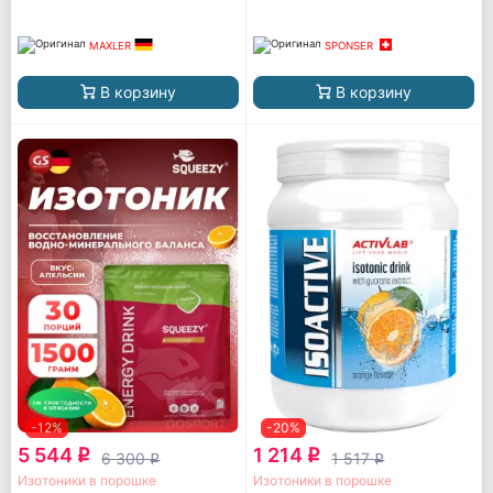
MAXLER
SPONSER
В корзину
В корзину
-12%
-20%
5 544
1 214
q
q
6 300
1 517
q
q
Изотоники в порошке
Изотоники в порошке