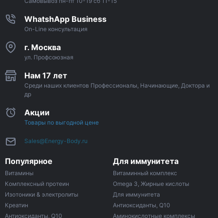
Самовывоз пн-пт 10-19 сб 11-15
WhatshApp Business
On-Line консультация
г. Москва
ул. Профсоюзная
Нам 17 лет
Среди наших клиентов Профессионалы, Начинающие, Доктора и
др
Акции
Товары по выгодной цене
Sales@Energy-Body.ru
Популярное
Для иммунитета
Витамины
Витаминный комплекс
Комплексный протеин
Omega 3, Жирные кислоты
Изотоники & электролиты
Для иммунитета
Креатин
Антиоксиданты, Q10
Антиоксиданты, Q10
Аминокислотные комплексы