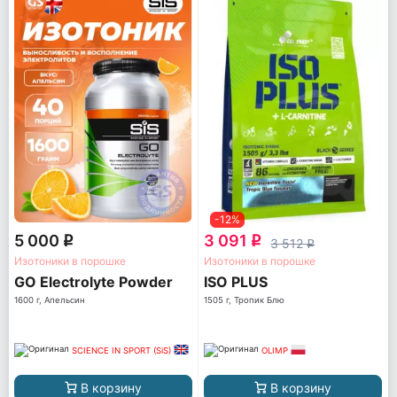
-12%
5 000
3 091
q
q
3 512
q
Изотоники в порошке
Изотоники в порошке
GO Electrolyte Powder
ISO PLUS
1600 г, Апельсин
1505 г, Тропик Блю
SCIENCE IN SPORT (SiS)
OLIMP
В корзину
В корзину