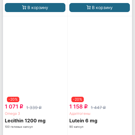
В корзину
В корзину
-20%
-20%
1 071
1 158
q
q
1 339
1 447
q
q
Omega 3
Адаптогены
Lecithin 1200 mg
Lutein 6 mg
100 гелевых капсул
90 капсул