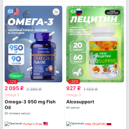
-12%
-20%
2 095
927
q
q
2 380
1 159
q
q
Omega 3
Omega 3
Omega-3 950 mg Fish
Alcosupport
Oil
60 капсул
90 гелевых капсул
Puritan's Pride
НАШ ЛЕЦИТИН