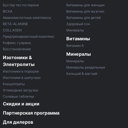
Бустер тестостерона
Витамины для женщин
ВСАА
Витамины для мужчин
Аминокислотные комплексы
Витамины для детей
BETA-ALANINE
Здоровый сон
COLLAGEN
Минералы
Предтренировочный комплекс
Витамины
Кофеин, гуарана
Витамин A
Восстановление
Минералы
Изотоники &
Минералы
Электролиты
Минералы раздельные
Изотоники в порошке
Кальций & магний
Изотоники в шипучках
Концентраты
Углеводная загрузка
Солевые таблетки
Скидки и акции
Партнерская программа
Для дилеров