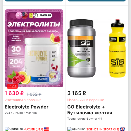
-12%
1 630
3 165
q
q
1 852
q
Изотоники в порошке
Изотоники в порошке
Electrolyte Powder
GO Electrolyte +
Бутылочка желтая
204 г, Лимон - Малина
Тропические фрукты №1
MAXLER (USA)
SCIENCE IN SPORT (SiS)