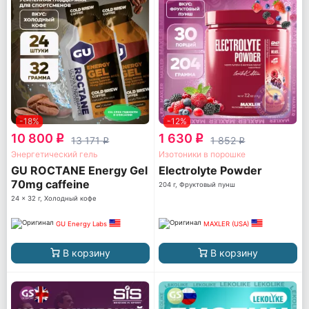
-18%
-12%
10 800
1 630
q
q
13 171
1 852
q
q
Энергетический гель
Изотоники в порошке
GU ROCTANE Energy Gel
Electrolyte Powder
70mg caffeine
204 г, Фруктовый пунш
24 x 32 г, Холодный кофе
GU Energy Labs
MAXLER (USA)
В корзину
В корзину