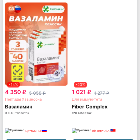
-14%
-20%
4 350
1 021
q
q
5 058
1 277
q
q
Пептиды Хавинсона
Для иммунитета
Вазаламин
Fiber Complex
3 x 40 таблеток
120 таблеток
Цитамины
BioTechUSA