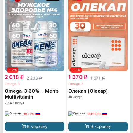
-12%
-18%
2 018
1 370
q
q
2 293
1 671
q
q
Omega 3
Omega 3
Omega-3 60% + Men's
Олекап (Olecap)
Multivitamin
30 капсул
2 x 60 капсул
Be First
PEPTIDES
В корзину
В корзину