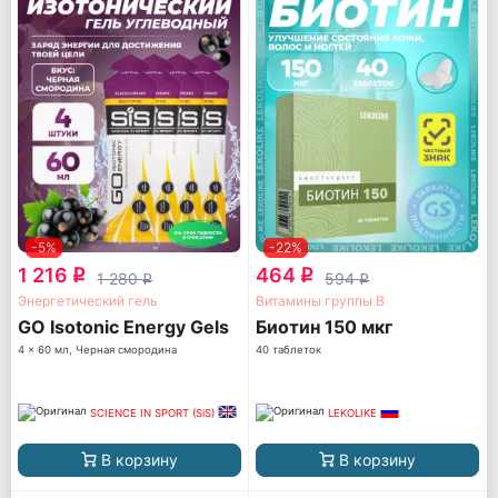
-5%
-22%
1 216
464
q
q
1 280
594
q
q
Энергетический гель
Витамины группы B
GO Isotonic Energy Gels
Биотин 150 мкг
4 x 60 мл, Черная смородина
40 таблеток
SCIENCE IN SPORT (SiS)
LEKOLIKE
В корзину
В корзину