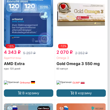
-18%
-12%
4 343
2 070
q
q
5 297
2 352
q
q
Адаптогены
Omega 3
AМD Extra
Gold Omega 3 550 mg
курс 120 дней
60 капсул
Orthomol
OLIMP
В корзину
В корзину