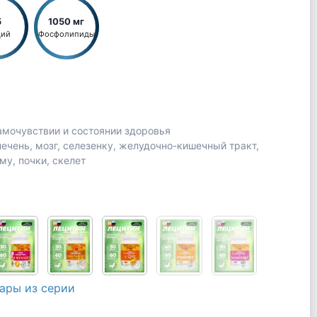
5
1050 мг
ций
Фосфолипиды
мочувствии и состоянии здоровья
печень, мозг, селезенку, желудочно-кишечный тракт,
у, почки, скелет
ары из серии