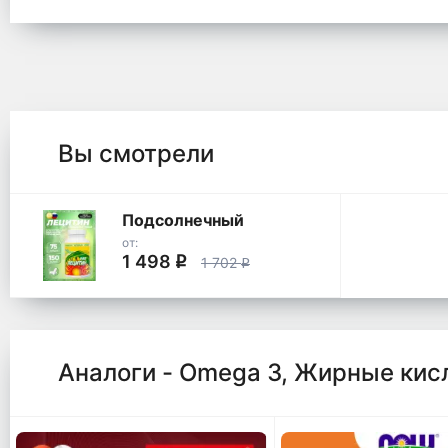
Вы смотрели
Подсолнечный
от:
1 498
q
1 702
q
Аналоги - Omega 3, Жирные кис