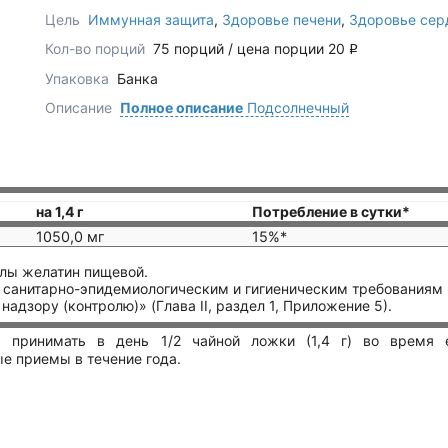
Цель
Иммунная защита
,
Здоровье печени
,
Здоровье сер
Кол-во порций
75 порций / цена порции 20
q
Упаковка
Банка
Описание
Полное описание
Подсолнечный
на 1,4 г
Потребление в сутки*
1050,0 мг
15%*
улы желатин пищевой.
м санитарно-эпидемиологическим и гигиеническим требованиям 
дзору (контролю)» (Глава II, раздел 1, Приложение 5).
 принимать в день 1/2 чайной ложки (1,4 г) во время 
е приемы в течение года.