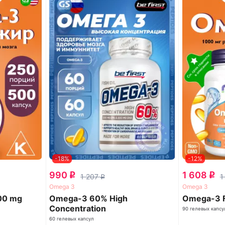
-18%
-12%
990
1 608
q
q
1 207
1
q
Omega 3
Omega 3
000 mg
Omega-3 60% High
Omega-3 F
Concentration
90 гелевых капсу
60 гелевых капсул