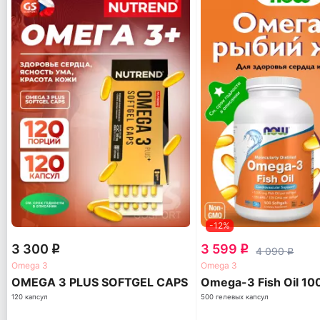
-12%
3 300
3 599
q
q
4 090
q
Omega 3
Omega 3
OMEGA 3 PLUS SOFTGEL CAPS
Omega-3 Fish Oil 1
120 капсул
500 гелевых капсул