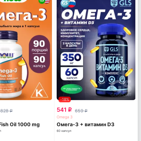
-18%
541
q
 828
659
q
q
Omega 3
ish Oil 1000 mg
Омега-3 + витамин D3
л
60 капсул