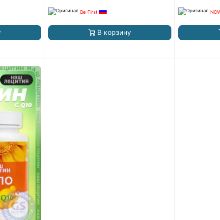
Be First
NOW
у
В корзину