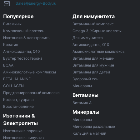
Sales@Energy-Body.ru
Популярное
Для иммунитета
Витамины
Витаминный комплекс
Комплексный протеин
Omega 3, Жирные кислоты
Изотоники & электролиты
Для иммунитета
Креатин
Антиоксиданты, Q10
Антиоксиданты, Q10
Аминокислотные комплексы
Бустер тестостерона
Витамины для женщин
ВСАА
Витамины для мужчин
Аминокислотные комплексы
Витамины для детей
BETA-ALANINE
Здоровый сон
COLLAGEN
Минералы
Предтренировочный комплекс
Витамины
Кофеин, гуарана
Витамин A
Восстановление
Минералы
Изотоники &
Минералы
Электролиты
Минералы раздельные
Изотоники в порошке
Кальций & магний
Изотоники в шипучках