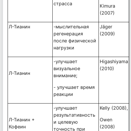
страсса
Kimura
(2007)
Л-Тианин
-мыслительная
Jäger
регенерация
(2009)
после физической
нагрузки
-улучшает
Higashiyama
визуальное
(2010)
Л-Тианин
внимание;
- улучшает время
реакции
-улучшает
Kelly (2008),
результативность
Л-Тианин +
Owen
и целевую
Кофеин
(2008)
точность при