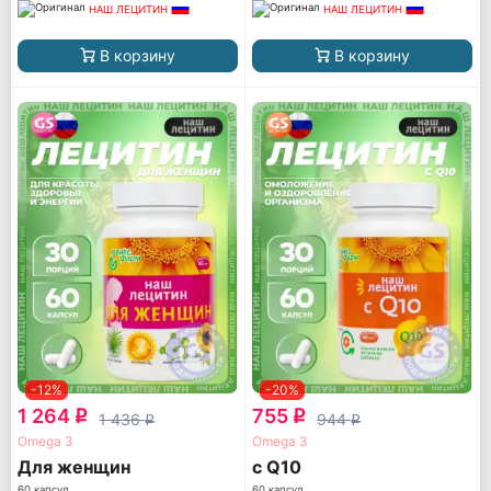
НАШ ЛЕЦИТИН
НАШ ЛЕЦИТИН
В корзину
В корзину
-12%
-20%
1 264
755
q
q
1 436
944
q
q
Omega 3
Omega 3
Для женщин
с Q10
60 капсул
60 капсул