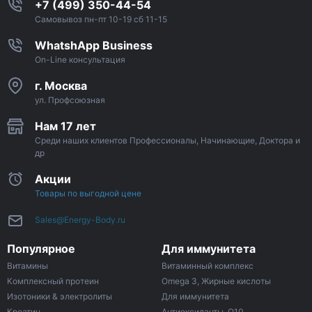
+7 (499) 350-44-54
Самовывоз пн-пт 10-19 сб 11-15
WhatshApp Business
On-Line консультация
г. Москва
ул. Профсоюзная
Нам 17 лет
Среди наших клиентов Профессионалы, Начинающие, Доктора и
др
Акции
Товары по выгодной цене
Sales@Energy-Body.ru
Популярное
Для иммунитета
Витамины
Витаминный комплекс
Комплексный протеин
Omega 3, Жирные кислоты
Изотоники & электролиты
Для иммунитета
Креатин
Антиоксиданты, Q10