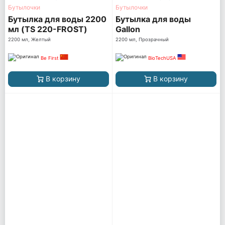
Бутылочки
Бутылочки
Бутылка для воды 2200
Бутылка для воды
мл (TS 220-FROST)
Gallon
матовая
2200 мл, Желтый
2200 мл, Прозрачный
Be First
BioTechUSA
В корзину
В корзину