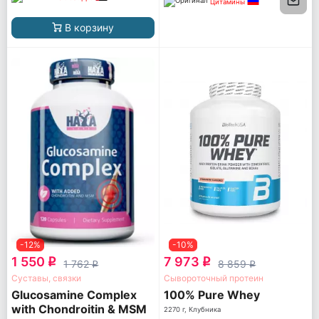
Цитамины
В корзину
-12%
-10%
1 550
7 973
q
q
1 762
8 859
q
q
Суставы, связки
Сывороточный протеин
Glucosamine Complex
100% Pure Whey
with Chondroitin & MSM
2270 г, Клубника