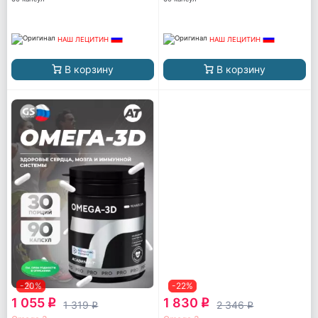
НАШ ЛЕЦИТИН
НАШ ЛЕЦИТИН
В корзину
В корзину
-20%
-22%
1 055
1 830
q
q
1 319
2 346
q
q