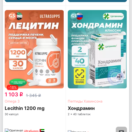
-18%
1 103
q
1 345
q
Omega 3
Пептиды Хавинсона
Lecithin 1200 mg
Хондрамин
30 капсул
2 x 40 таблеток
UltraSupps