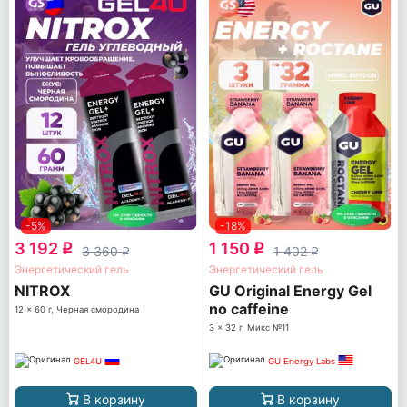
-5%
-18%
3 192
1 150
q
q
3 360
1 402
q
q
Энергетический гель
Энергетический гель
NITROX
GU Original Energy Gel
no caffeine
12 x 60 г, Черная смородина
3 x 32 г, Микс №11
GEL4U
GU Energy Labs
В корзину
В корзину