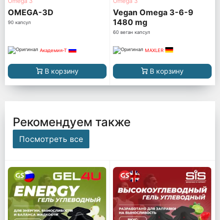
Omega 3
Omega 3
OMEGA-3D
Vegan Omega 3-6-9
1480 mg
90 капсул
60 веган капсул
Академия-Т
MAXLER
В корзину
В корзину
Рекомендуем также
Посмотреть все