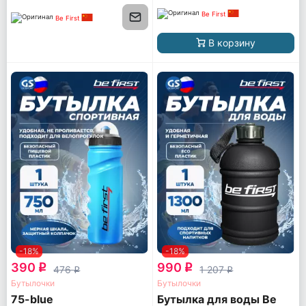
Be First
Be First
В корзину
-18%
-18%
390
990
q
q
476
1 207
q
q
Бутылочки
Бутылочки
75-blue
Бутылка для воды Be