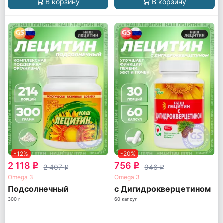
В корзину
В корзину
-12%
-20%
2 118
756
q
q
2 407
946
q
q
Omega 3
Omega 3
Подсолнечный
с Дигидрокверцетином
300 г
60 капсул