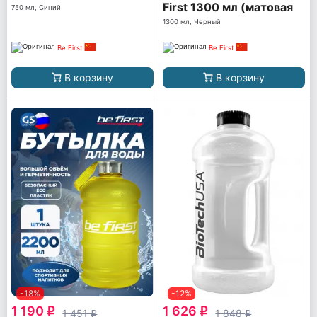
First 1300 мл (матовая
750 мл, Синий
TS1300-FOROST)
1300 мл, Черный
Be First
Be First
В корзину
В корзину
-18%
-12%
1 190
1 626
q
q
1 451
1 848
q
q