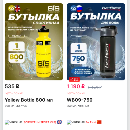
-18%
535
1 190
q
q
1 451
q
Бутылочки
Бутылочки
Yellow Bottle 800 мл
WB09-750
800 мл, Желтый
750 мл, Черный
SCIENCE IN SPORT (SiS)
Be First