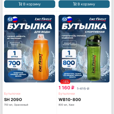
В корзину
В корзину
-18%
1 160
q
1 415
q
Бутылочки
Бутылочки
SH 209O
WB10-800
700 мл, Оранжевый
800 мл, Хаки