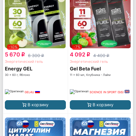
-10%
-7%
5 670
4 092
q
q
6 300
4 400
q
q
Энергетический гель
Энергетический гель
Energy GEL
Gel Beta Fuel
30 x 60 г, Яблоко
11 x 60 мл, Клубника - Лайм
GEL4U
SCIENCE IN SPORT (SiS)
В корзину
В корзину