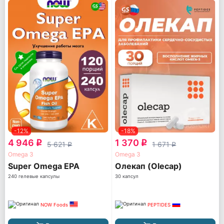
-12%
-18%
4 946
1 370
q
q
5 621
1 671
q
q
Omega 3
Omega 3
Super Omega EPA
Олекап (Olecap)
240 гелевые капсулы
30 капсул
NOW Foods
PEPTIDES