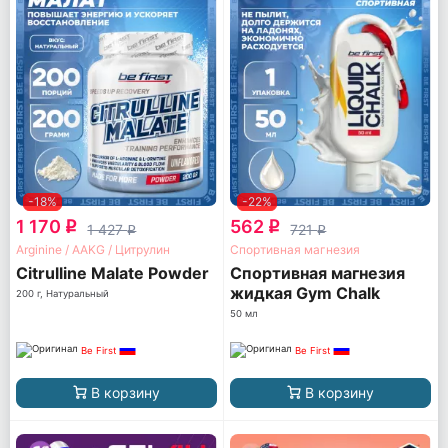
-18%
-22%
1 170
562
q
q
1 427
721
q
q
Arginine / AAKG / Цитрулин
Спортивная магнезия
Citrulline Malate Powder
Спортивная магнезия
жидкая Gym Chalk
200 г, Натуральный
50 мл
Be First
Be First
В корзину
В корзину