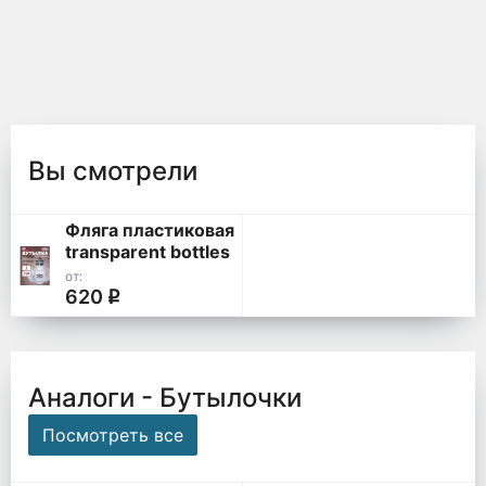
Вы смотрели
Фляга пластиковая
transparent bottles
SIS Fuelled, 750мл
от:
620
q
Аналоги - Бутылочки
Посмотреть все