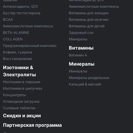
Антиоксиданты, Q10
Аминокислотные комплексы
Бустер тестостерона
Витамины для женщин
ВСАА
Витамины для мужчин
Аминокислотные комплексы
Витамины для детей
BETA-ALANINE
Здоровый сон
COLLAGEN
Минералы
Предтренировочный комплекс
Витамины
Кофеин, гуарана
Витамин A
Восстановление
Минералы
Изотоники &
Минералы
Электролиты
Минералы раздельные
Изотоники в порошке
Кальций & магний
Изотоники в шипучках
Концентраты
Углеводная загрузка
Солевые таблетки
Скидки и акции
Партнерская программа