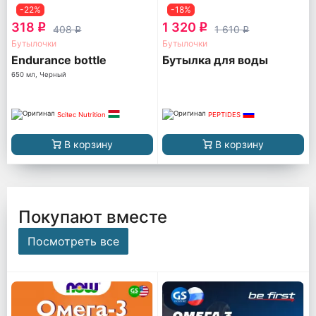
-22%
-18%
318
1 320
q
q
408
1 610
q
q
Бутылочки
Бутылочки
Endurance bottle
Бутылка для воды
650 мл, Черный
Scitec Nutrition
PEPTIDES
В корзину
В корзину
Покупают вместе
Посмотреть все