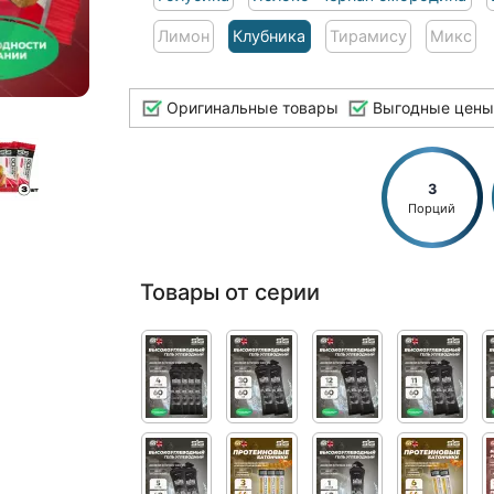
Лимон
Клубника
Тирамису
Микс
Оригинальные товары
Выгодные цены
3
Порций
Товары от серии