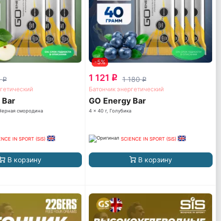
-5%
1 121
q
5
1 180
q
q
ргетический
Батончик энергетический
 Bar
GO Energy Bar
-Черная смородина
4 x 40 г, Голубика
ENCE IN SPORT (SiS)
SCIENCE IN SPORT (SiS)
В корзину
В корзину