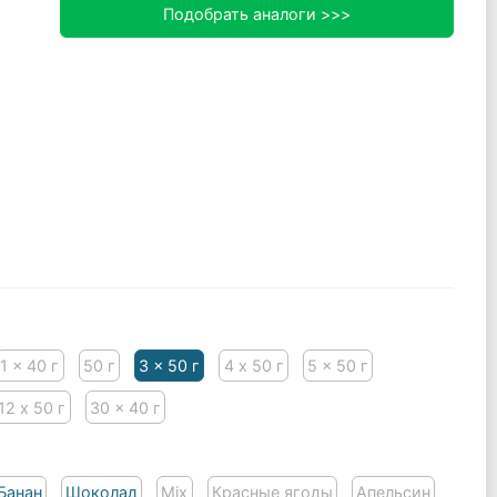
Подобрать аналоги >>>
1 x 40 г
50 г
3 x 50 г
4 х 50 г
5 x 50 г
12 х 50 г
30 x 40 г
Банан
Шоколад
Mix
Красные ягоды
Апельсин