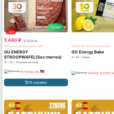
-18%
5 440
q
6 634
q
Батончик энергетический
Батончик энергетический
GU ENERGY
GO Energy Bake
STROOPWAFEL(без глютен)
4 х 50 г, Лимон
16 x 32 г, Соленый шоколад
GU Energy Labs
SCIENCE IN SPORT (S
В корзину