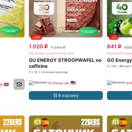
-18%
-5%
1 020
841
q
q
1 244
88
q
Батончик энергетический
Батончик эне
GU ENERGY STROOPWAFEL no
GO Energy
caffeine
3 x 40 г, Яблоко
3 x 32 г, Соленый шоколад
GU Energy Labs
SCI
iS)
В корзину