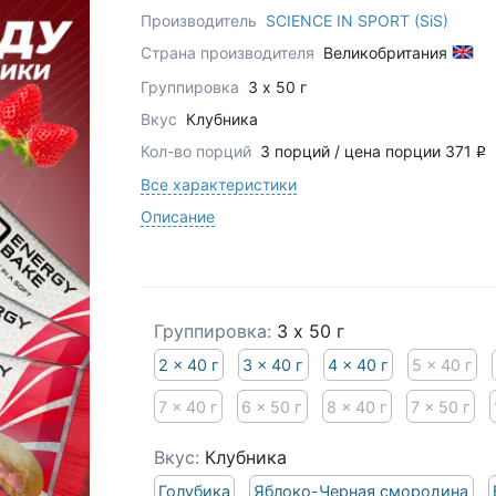
Производитель
SCIENCE IN SPORT (SiS)
Страна производителя
Великобритания
Группировка
3 x 50 г
Вкус
Клубника
Кол-во порций
3 порций / цена порции 371
q
Все характеристики
Описание
Группировка:
3 x 50 г
2 x 40 г
3 x 40 г
4 x 40 г
5 x 40 г
7 x 40 г
6 x 50 г
8 x 40 г
7 x 50 г
Вкус:
Клубника
Голубика
Яблоко-Черная смородина