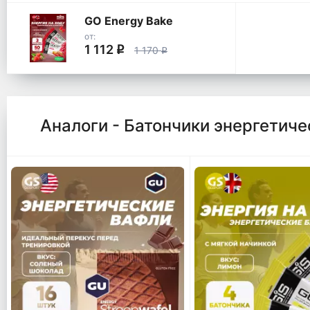
GO Energy Bake
от:
1 112
q
1 170
q
Аналоги - Батончики энергетиче