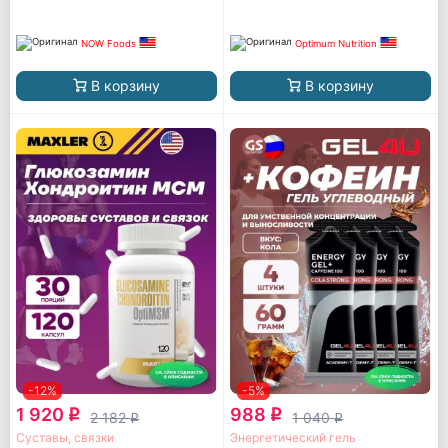
NOW Foods
Optimum Nutrition
В корзину
В корзину
-12%
-5%
1 920
988
q
q
2 182
1 040
q
q
Суставы, связки
Энергетический гель