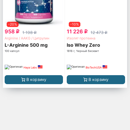
-20%
-10%
958
11 226
q
q
1 198
12 473
q
q
Arginine / AAKG / Цитрулин
Изолят протеина
L-Arginine 500 mg
Iso Whey Zero
100 капсул
1816 г, Черный бисквит
Haya Labs
BioTechUSA
В корзину
В корзину