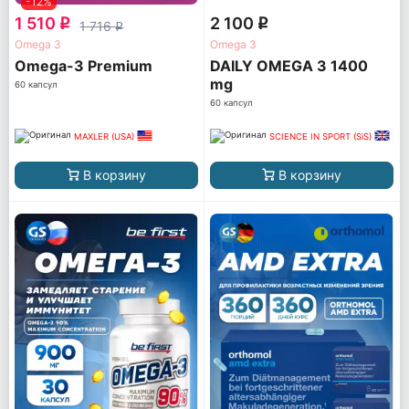
-12%
1 510
2 100
q
q
1 716
q
Omega 3
Omega 3
Omega-3 Premium
DAILY OMEGA 3 1400
mg
60 капсул
60 капсул
MAXLER (USA)
SCIENCE IN SPORT (SiS)
В корзину
В корзину