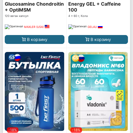
Glucosamine Chondroitin
Energy GEL + Caffeine
+ OptiMSM
100
120 веган капсул
4 x 60 г, Кола
MAXLER (USA)
GEL4U
В корзину
В корзину
-18%
-18%