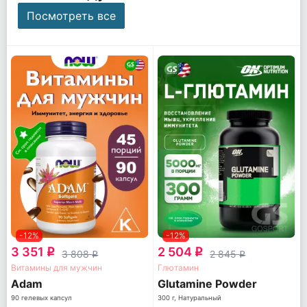
Посмотреть все
-12%
-12%
3 351
2 504
q
q
3 808
2 845
q
q
Витамины для мужчин
Глютамин
Adam
Glutamine Powder
90 гелевых капсул
300 г, Натуральный