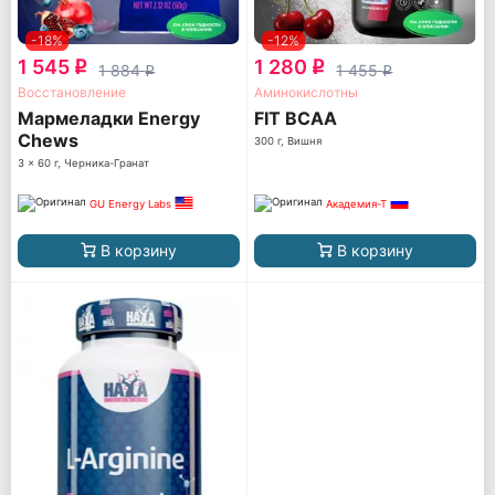
-18%
-12%
1 545
1 280
q
q
1 884
1 455
q
q
Восстановление
Аминокислотны
Мармеладки Energy
FIT BCAA
Chews
300 г, Вишня
3 x 60 г, Черника-Гранат
GU Energy Labs
Академия-Т
В корзину
В корзину