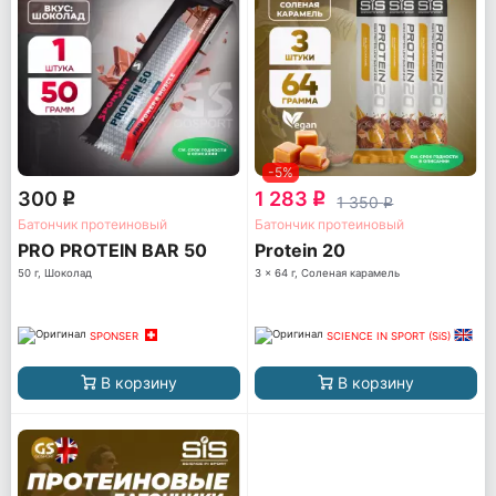
-5%
300
1 283
q
q
1 350
q
Батончик протеиновый
Батончик протеиновый
PRO PROTEIN BAR 50
Protein 20
50 г, Шоколад
3 x 64 г, Соленая карамель
SPONSER
SCIENCE IN SPORT (SiS)
В корзину
В корзину