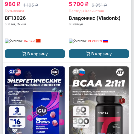
980
5 700
q
q
1 195
6 951
q
q
Бутылочки
Пептиды Хавинсона
BF13026
Владоникс (Vladonix)
500 мл, Синий
60 капсул
Be First
PEPTIDES
В корзину
В корзину