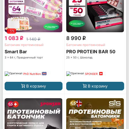
-5%
1 083
8 990
q
q
1 140
q
Батончик протеиновый
Батончик протеиновый
Smart Bar
PRO PROTEIN BAR 50
3 x 64 г, Праздничный торт
25 x 50 г, Шоколад
PhD Nutrition
SPONSER
В корзину
В корзину