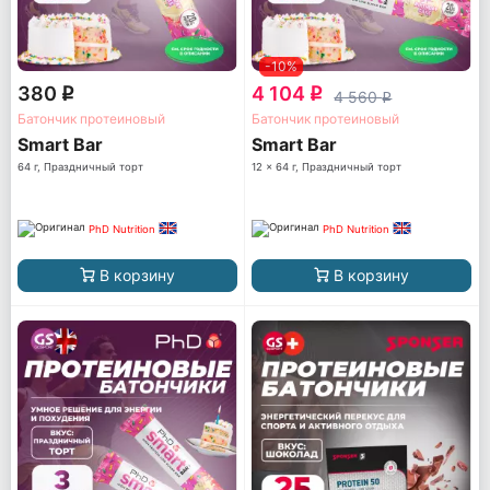
-10%
380
4 104
q
q
4 560
q
Батончик протеиновый
Батончик протеиновый
Smart Bar
Smart Bar
64 г, Праздничный торт
12 x 64 г, Праздничный торт
PhD Nutrition
PhD Nutrition
В корзину
В корзину