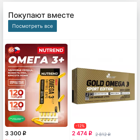
Покупают вместе
Посмотреть все
-12%
3 300
2 474
q
q
2 812
q