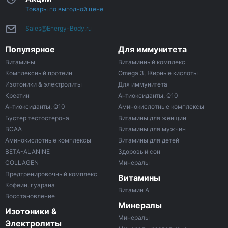
Товары по выгодной цене
Sales@Energy-Body.ru
Популярное
Для иммунитета
Витамины
Витаминный комплекс
Комплексный протеин
Omega 3, Жирные кислоты
Изотоники & электролиты
Для иммунитета
Креатин
Антиоксиданты, Q10
Антиоксиданты, Q10
Аминокислотные комплексы
Бустер тестостерона
Витамины для женщин
ВСАА
Витамины для мужчин
Аминокислотные комплексы
Витамины для детей
BETA-ALANINE
Здоровый сон
COLLAGEN
Минералы
Предтренировочный комплекс
Витамины
Кофеин, гуарана
Витамин A
Восстановление
Минералы
Изотоники &
Минералы
Электролиты