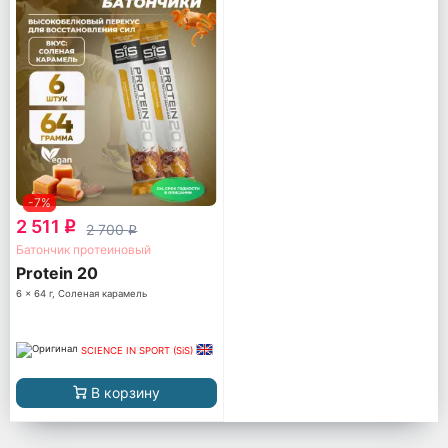
-7%
2 511
q
2 700
q
Батончик протеиновый
Protein 20
6 x 64 г, Соленая карамель
SCIENCE IN SPORT (SiS)
В корзину