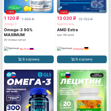
-18%
-14%
1 120
13 030
q
q
1 366
15 152
q
q
Omega 3
Адаптогены
Omega-3 90%
AМD Extra
MAXIMUM
курс 360 дней
CONCENTRATION
30 гелевых капсул
Be First
Orthomol
В корзину
В корзину