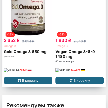
-12%
-22%
2 652
1 830
q
q
3 014
2 346
q
q
Omega 3
Omega 3
Gold Omega 3 650 mg
Vegan Omega 3-6-9
1480 mg
90 капсул
60 веган капсул
OLIMP
MAXLER
В корзину
В корзину
Рекомендуем также