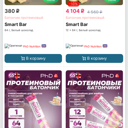
-10%
380
4 104
q
q
4 560
q
Батончик протеиновый
Батончик протеиновый
Smart Bar
Smart Bar
64 г, Белый шоколад
12 x 64 г, Белый шоколад
PhD Nutrition
PhD Nutrition
В корзину
В корзину