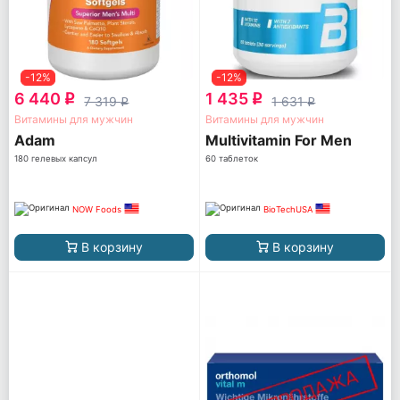
-12%
-12%
6 440
1 435
q
q
7 319
1 631
q
q
Витамины для мужчин
Витамины для мужчин
Adam
Multivitamin For Men
180 гелевых капсул
60 таблеток
NOW Foods
BioTechUSA
В корзину
В корзину