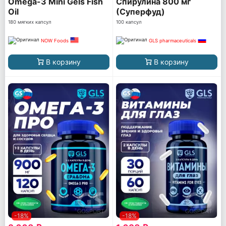
Omega-3 Mini Gels Fish
Спирулина 800 мг
Oil
(Суперфуд)
180 мягких капсул
100 капсул
NOW Foods
GLS pharmaceuticals
В корзину
В корзину
-18%
-18%