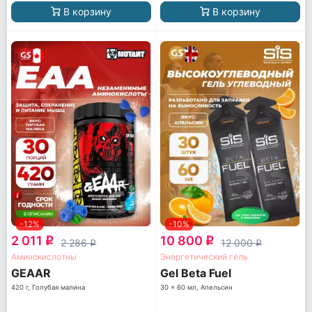
В корзину
В корзину
-12%
-10%
2 011
10 800
q
q
2 286
12 000
q
q
Аминокислотны
Энергетический гель
GEAAR
Gel Beta Fuel
420 г, Голубая малина
30 x 60 мл, Апельсин