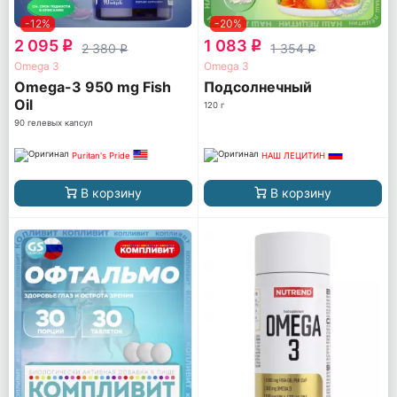
-12%
-20%
2 095
1 083
q
q
2 380
1 354
q
q
Omega 3
Omega 3
Omega-3 950 mg Fish
Подсолнечный
Oil
120 г
90 гелевых капсул
Puritan's Pride
НАШ ЛЕЦИТИН
В корзину
В корзину