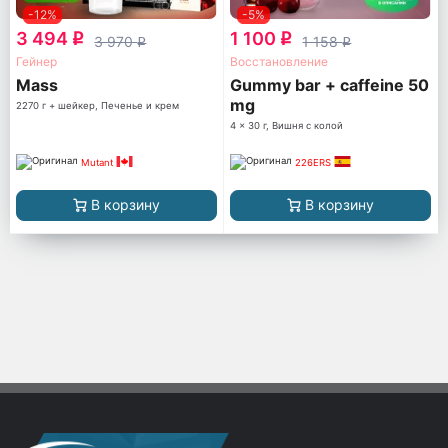
-12%
-5%
3 494
1 100
q
q
3 970
1 158
q
q
Гейнер
Восстановление
Mass
Gummy bar + caffeine 50
mg
2270 г + шейкер, Печенье и крем
4 x 30 г, Вишня с колой
Mutant
226ERS
В корзину
В корзину