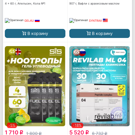
4 x 60 г, Апельсин, Кола №1
907 г, Вафли с арахисовым маслом
GEL4U
SYNTRAX
В корзину
В корзину
-5%
-18%
1 710
5 520
q
q
1 800
6 732
q
q