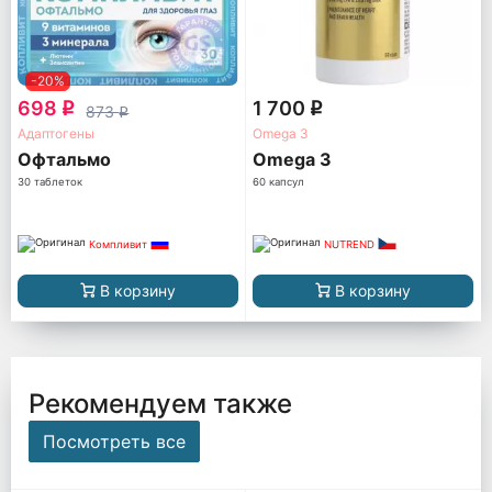
-20%
698
1 700
q
q
873
q
Адаптогены
Omega 3
Офтальмо
Omega 3
30 таблеток
60 капсул
Компливит
NUTREND
В корзину
В корзину
Рекомендуем также
Посмотреть все