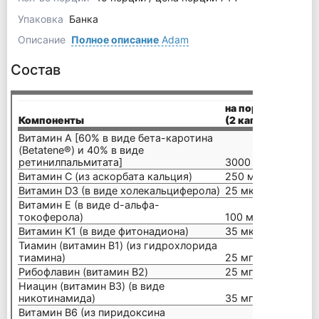
Упаковка
Банка
Описание
Полное описание
Adam
Состав
на порцию
Компоненты
(2 капсулы)
Витамин A [60% в виде бета-каротина
(Betatene®) и 40% в виде
ретинилпальмитата]
3000 мкг
Витамин С (из аскорбата кальция)
250 мг
Витамин D3 (в виде холекальциферола)
25 мкг (1000 МЕ)
Витамин E (в виде d-альфа-
токоферола)
100 мг
Витамин K1 (в виде фитонадиона)
35 мкг
Тиамин (витамин B1) (из гидрохлорида
тиамина)
25 мг
Рибофлавин (витамин B2)
25 мг
Ниацин (витамин B3) (в виде
никотинамида)
35 мг
Витамин B6 (из пиридоксина