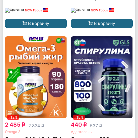
NOW Foods
NOW Foods
В корзину
В корзину
-12%
-18%
2 485
440
q
q
2 824
537
q
q
Omega 3
Адаптогены