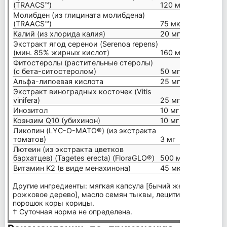
(TRAACS™)
120 мкг
Молибден (из глицината молибдена)
(TRAACS™)
75 мкг
Калий (из хлорида калия)
20 мг
Экстракт ягод серенои (Serenoa repens)
(мин. 85% жирных кислот)
160 мг
Фитостеролы (растительные стеролы)
(с бета-ситостеролом)
50 мг
Альфа-липоевая кислота
25 мг
Экстракт виноградных косточек (Vitis
vinifera)
25 мг
Инозитол
10 мг
Коэнзим Q10 (убихинон)
10 мг
Ликопин (LYC-O-MATO®) (из экстракта
томатов)
3 мг
Лютеин (из экстракта цветков
бархатцев) (Tagetes erecta) (FloraGLO®)
500 мкг
Витамин K2 (в виде менахинона)
45 мкг
Другие ингредиенты: мягкая капсула [бычий желатин (без ГЭ
рожковое дерево], масло семян тыквы, лецитин подсолнечн
порошок коры корицы.
† Суточная норма не определена.