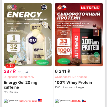
-18%
287
6 241
q
q
350
q
Энергетический гель
Сывороточный протеин
Energy Gel 20 mg
100% Whey Protein
caffeine
1000 г, Шоколад - Фундук
32 г, Ваниль
GU Energy Labs
NUTREND