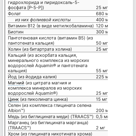
гидрохлорида и пиридоксаль-5-
фосфата [P-5-P])
25 мг
Фолат
680 мкг DFE
из них фолиевой кислоты
400 мкг
Витамин B12 (в виде метилкобаламина)
120 мкг
Биотин
300 мкг
Пантотеновая кислота (витамин B5) (из
пантотената кальция)
50 мг
Холин (из битартрата холина)
25 мг
Кальций (из аскорбата кальция,
минерального комплекса из морских
водорослей Aquamin® и пантотената
кальция)
55 мг
Йод (из йодида калия)
225 мкг
Магний
(из цитрата магния и
комплекса минералов из морских
водорослей Aquamin®)
25 мг
Цинк
(из пиколината цинка)
15 мг
Селен (из комплекса глицината селена
Albion™)
200 мкг
Медь (из биглицината меди) (TRAACS™)
0,5 мг
Марганец (из биглицината марганца)
(TRAACS™)
2 мг
Хром (из глицината никотината хрома)