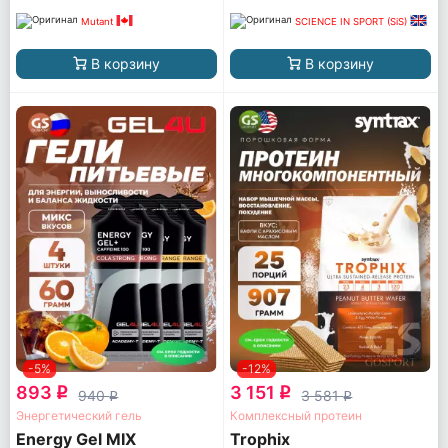
Mutant
SCIENCE IN SPORT (SiS)
В корзину
В корзину
-5%
-12%
893
3 151
q
q
940
3 581
q
q
Энергетический гель
Комплексный протеин
Energy Gel MIX
Trophix