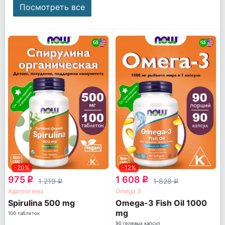
Посмотреть все
-20%
-12%
975
1 608
q
q
1 219
1 828
q
q
Адаптогены
Omega 3
Spirulina 500 mg
Omega-3 Fish Oil 1000
mg
100 таблеток
90 гелевых капсул