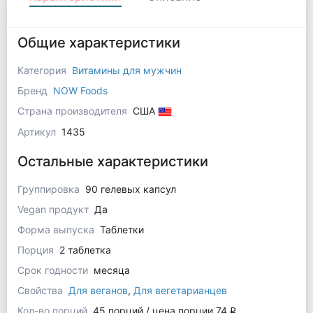
Общие характеристики
Категория
Витамины для мужчин
Бренд
NOW Foods
Страна производителя
США
Артикул
1435
Остальные характеристики
Группировка
90 гелевых капсул
Vegan продукт
Да
Форма выпуска
Таблетки
Порция
2 таблетка
Срок годности
месяца
Свойства
Для веганов
,
Для вегетарианцев
Кол-во порций
45 порций / цена порции 74
q