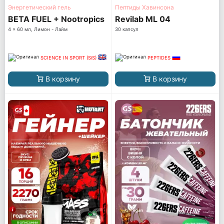
Энергетический гель
Пептиды Хавинсона
BETA FUEL + Nootropics
Revilab ML 04
4 x 60 мл, Лимон - Лайм
30 капсул
SCIENCE IN SPORT (SiS)
PEPTIDES
В корзину
В корзину