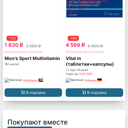
-12%
-18%
1 830
4 599
q
q
2 080
5 609
q
q
Витамины для мужчин
Витамины для мужчин
Men's Sport Multivitamin
Vital m
(таблетки+капсулы)
180 каплет
1 x курс 30 дней
Годен до
11.12.2027
UltraSupps
Orthomol
В корзину
В корзину
Покупают вместе