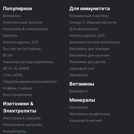
Популярное
Для иммунитета
Витамины
Витаминный комплекс
Комплексный протеин
Omega 3, Жирные кислоты
Изотоники & электролиты
Для иммунитета
Креатин
Антиоксиданты, Q10
Антиоксиданты, Q10
Аминокислотные комплексы
Бустер тестостерона
Витамины для женщин
ВСАА
Витамины для мужчин
Аминокислотные комплексы
Витамины для детей
BETA-ALANINE
Здоровый сон
COLLAGEN
Минералы
Предтренировочный комплекс
Витамины
Кофеин, гуарана
Витамин A
Восстановление
Минералы
Изотоники &
Минералы
Электролиты
Минералы раздельные
Изотоники в порошке
Кальций & магний
Изотоники в шипучках
Концентраты