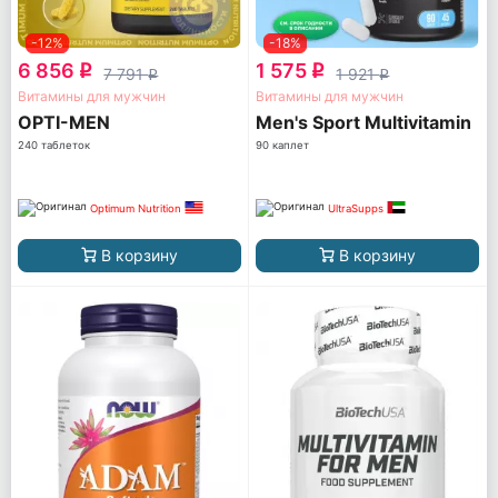
-12%
-18%
6 856
1 575
q
q
7 791
1 921
q
q
Витамины для мужчин
Витамины для мужчин
OPTI-MEN
Men's Sport Multivitamin
240 таблеток
90 каплет
Optimum Nutrition
UltraSupps
В корзину
В корзину