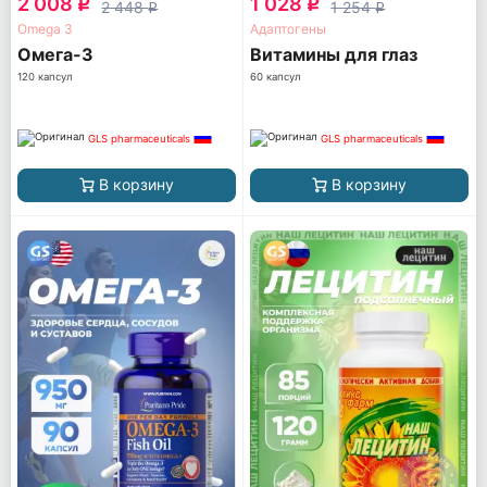
2 008
1 028
q
q
2 448
1 254
q
q
Omega 3
Адаптогены
Омега-3
Витамины для глаз
120 капсул
60 капсул
GLS pharmaceuticals
GLS pharmaceuticals
В корзину
В корзину