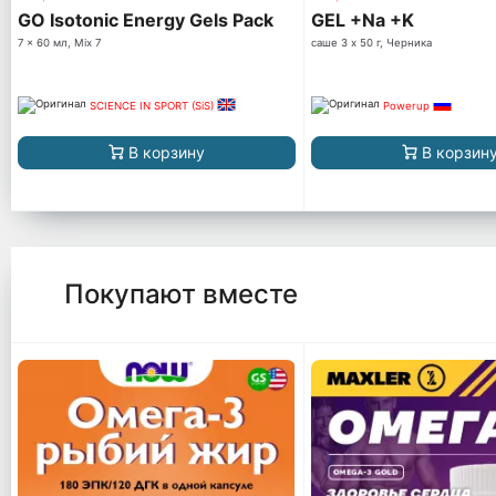
GO Isotonic Energy Gels Pack
GEL +Na +K
7 x 60 мл, Mix 7
саше 3 x 50 г, Черника
SCIENCE IN SPORT (SiS)
Powerup
В корзину
В корзин
Покупают вместе