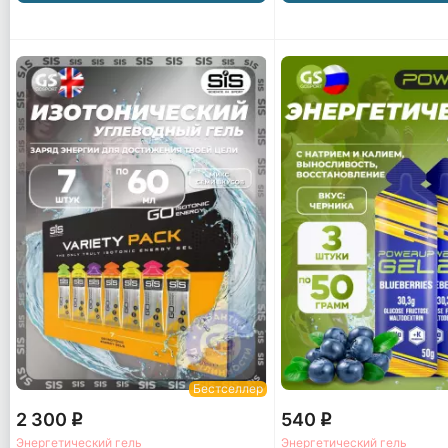
Бестселлер
2 300
540
q
q
Энергетический гель
Энергетический гель