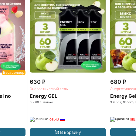
Бестселлер
630
680
q
q
Энергетический гель
Энергетическ
el no
Energy GEL
Energy Ge
3 x 60 г, Яблоко
3 x 60 г, Яблоко,
GEL4U
GEL
у
В корзину