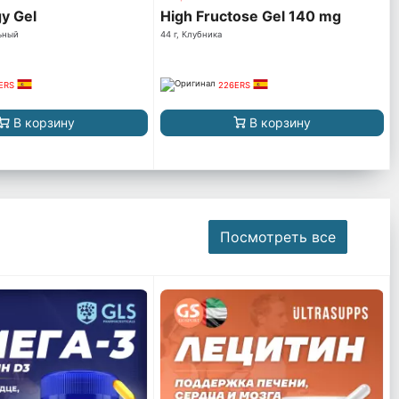
y Gel
High Fructose Gel 140 mg
льный
44 г, Клубника
ERS
226ERS
В корзину
В корзину
Посмотреть все