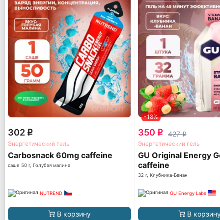
-18%
302
350
q
q
427
q
Энергетический гель
Энергетический гель
Carbosnack 60mg caffeine
GU Original Energy G
caffeine
саше 50 г, Голубая малина
32 г, Клубника-Банан
NUTREND
GU Energy Labs
В корзину
В корзин