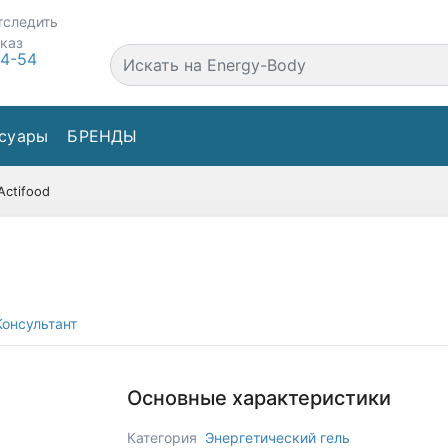
тследить
аказ
44-54
суары
БРЕНДЫ
Actifood
онсультант
Основные характеристики
Категория
Энергетический гель