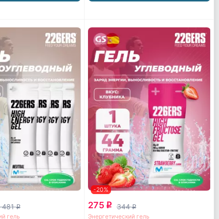
-20%
275
q
 481
344
q
q
ий гель
Энергетический гель