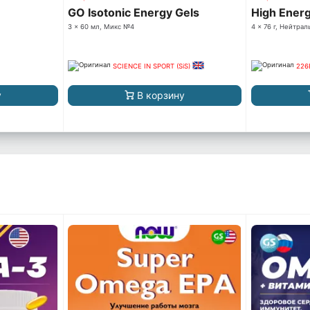
GO Isotonic Energy Gels
High Energ
3 x 60 мл, Микс №4
4 x 76 г, Нейтра
SCIENCE IN SPORT (SiS)
226
у
В корзину