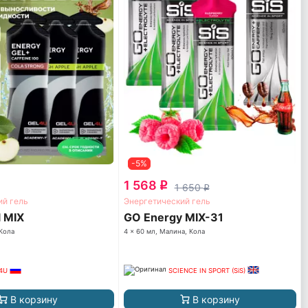
-5%
1 568
q
1 650
q
ий гель
Энергетический гель
l MIX
GO Energy MIX-31
 Кола
4 x 60 мл, Малина, Кола
4U
SCIENCE IN SPORT (SiS)
В корзину
В корзину