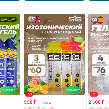
-5%
-7%
998
2 308
q
q
1 050
2
q
Энергетический гель
Энергетическ