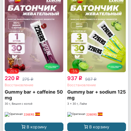
-20%
-5%
220
937
q
q
275
987
q
q
Восстановление
Восстановление
Gummy bar + caffeine 50
Gummy bar + sodium 125
mg
mg
30 г, Вишня с колой
3 x 30 г, Лайм
226ERS
226ERS
В корзину
В корзину