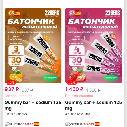
-5%
-5%
937
1 450
q
q
987
1 526
q
q
Восстановление
Восстановление
Gummy bar + sodium 125
Gummy bar + sodium 125
mg
mg
3 x 30 г, Апельсин
4 x 30 г, Клубника
226ERS
226ERS