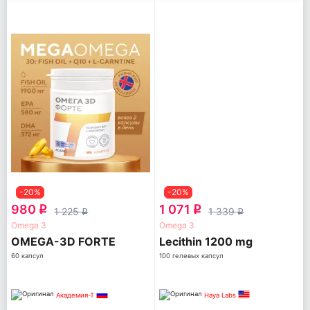
-20%
-20%
980
1 071
q
q
1 225
1 339
q
q
Omega 3
Omega 3
OMEGA-3D FORTE
Lecithin 1200 mg
60 капсул
100 гелевых капсул
Академия-Т
Haya Labs