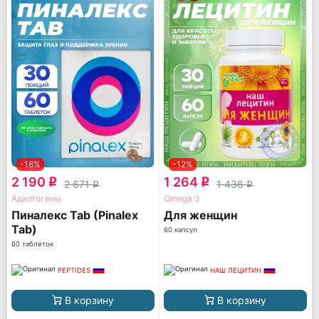
-18%
-12%
2 190
1 264
q
q
2 671
1 436
q
q
Адаптогены
Omega 3
Пиналекс Tab (Pinalex
Для женщин
Tab)
60 капсул
60 таблеток
PEPTIDES
НАШ ЛЕЦИТИН
В корзину
В корзину