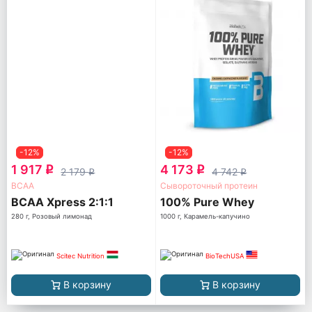
-12%
-12%
1 917
4 173
q
q
2 179
4 742
q
q
ВСАА
Сывороточный протеин
BCAA Xpress 2:1:1
100% Pure Whey
280 г, Розовый лимонад
1000 г, Карамель-капучино
Scitec Nutrition
BioTechUSA
В корзину
В корзину