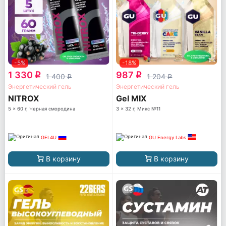
-5%
-18%
1 330
987
q
q
1 400
1 204
q
q
Энергетический гель
Энергетический гель
NITROX
Gel MIX
5 x 60 г, Черная смородина
3 x 32 г, Микс №11
GEL4U
GU Energy Labs
В корзину
В корзину