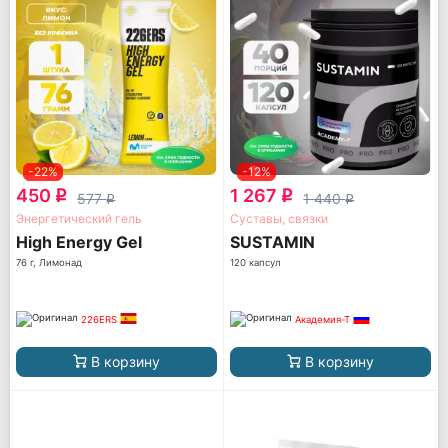
-22%
-12%
450
1 267
q
q
577
1 440
q
q
Энергетический гель
Суставы, связки
High Energy Gel
SUSTAMIN
76 г, Лимонад
120 капсул
226ERS
Академия-Т
В корзину
В корзину