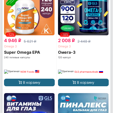
-12%
-18%
4 946
2 008
q
q
5 621
2 448
q
q
Omega 3
Omega 3
Super Omega EPA
Омега-3
240 гелевые капсулы
120 капсул
NOW Foods
GLS pharmaceuticals
В корзину
В корзину