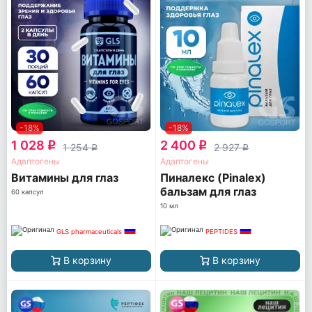
-18%
-18%
1 028
2 400
q
q
1 254
2 927
q
q
Адаптогены
Адаптогены
Витамины для глаз
Пиналекс (Pinalex)
бальзам для глаз
60 капсул
10 мл
GLS pharmaceuticals
PEPTIDES
В корзину
В корзину