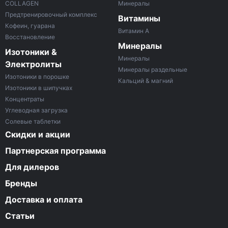
COLLAGEN
Минералы
Предтренировочный комплекс
Витамины
Кофеин, гуарана
Витамин A
Восстановление
Минералы
Изотоники &
Минералы
Электролиты
Минералы раздельные
Изотоники в порошке
Кальций & магний
Изотоники в шипучках
Концентраты
Углеводная загрузка
Солевые таблетки
Скидки и акции
Партнерская программа
Для дилеров
Бренды
Доставка и оплата
Статьи