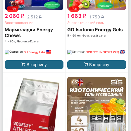
-18%
-5%
2 060
1 663
q
q
2 512
1 750
q
q
Восстановление
Энергетический гель
Мармеладки Energy
GO Isotonic Energy Gels
Chews
5 x 60 мл, Фруктовый салат
4 x 60 г, Черника-Гранат
GU Energy Labs
SCIENCE IN SPORT (SiS)
В корзину
В корзину