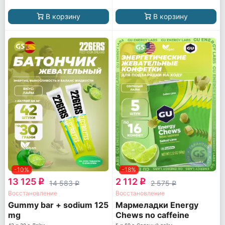
В корзину
В корзину
-10%
-18%
13 125
2 112
q
q
14 583
2 575
q
q
Восстановление
Восстановление
Gummy bar + sodium 125
Мармеладки Energy
mg
Chews no caffeine