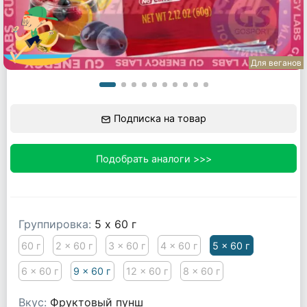
Для веганов
Подписка на товар
Подобрать аналоги >>>
Группировка:
5 x 60 г
60 г
2 x 60 г
3 x 60 г
4 x 60 г
5 x 60 г
6 x 60 г
9 x 60 г
12 x 60 г
8 x 60 г
Вкус:
Фруктовый пунш