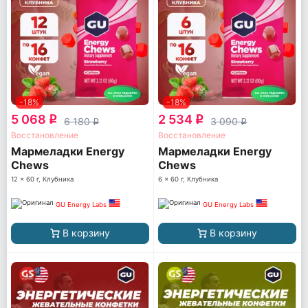
-18%
-18%
5 068
2 534
q
q
6 180
3 090
q
q
Восстановление
Восстановление
Мармеладки Energy
Мармеладки Energy
Chews
Chews
12 x 60 г, Клубника
6 x 60 г, Клубника
GU Energy Labs
GU Energy Labs
В корзину
В корзину