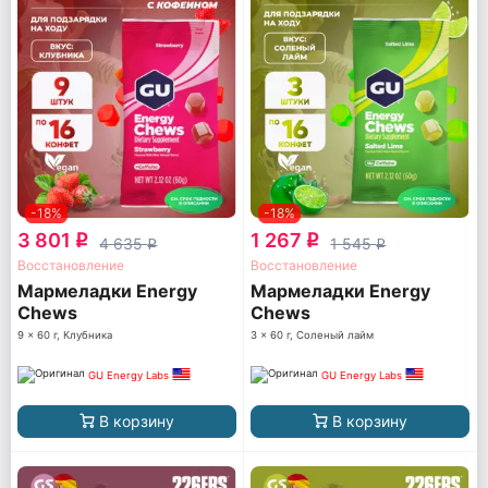
-18%
-18%
3 801
1 267
q
q
4 635
1 545
q
q
Восстановление
Восстановление
Мармеладки Energy
Мармеладки Energy
Chews
Chews
9 x 60 г, Клубника
3 x 60 г, Соленый лайм
GU Energy Labs
GU Energy Labs
В корзину
В корзину