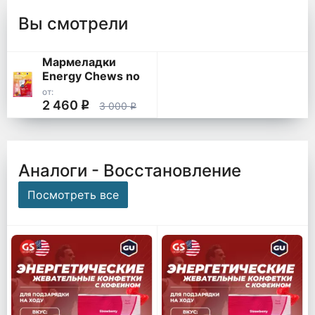
Вы смотрели
Мармеладки
Energy Chews no
caffeine
от:
2 460
q
3 000
q
Аналоги - Восстановление
Посмотреть все