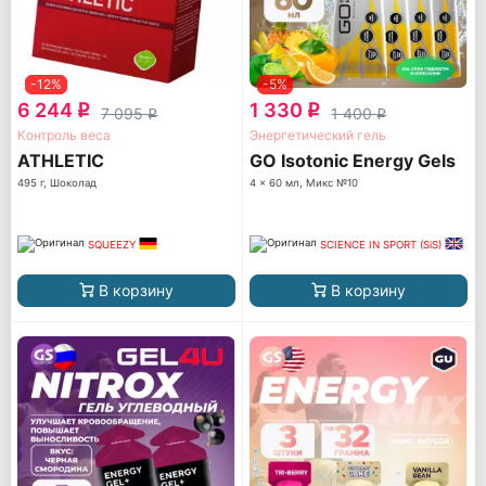
-12%
-5%
6 244
1 330
q
q
7 095
1 400
q
q
Контроль веса
Энергетический гель
ATHLETIC
GO Isotonic Energy Gels
495 г, Шоколад
4 x 60 мл, Микс №10
SQUEEZY
SCIENCE IN SPORT (SiS)
В корзину
В корзину