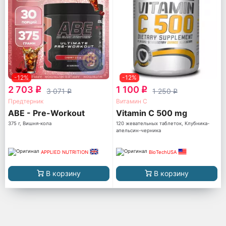
-12%
-12%
2 703
1 100
q
q
3 071
1 250
q
q
Предтерник
Витамин С
ABE - Pre-Workout
Vitamin C 500 mg
375 г, Вишня-кола
120 жевательных таблеток, Клубника-
апельсин-черника
APPLIED NUTRITION
BioTechUSA
В корзину
В корзину