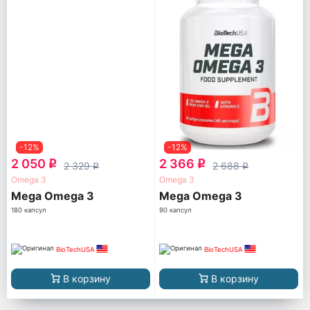
-12%
-12%
2 050
2 366
q
q
2 329
2 688
q
q
Omega 3
Omega 3
Mega Omega 3
Mega Omega 3
180 капсул
90 капсул
BioTechUSA
BioTechUSA
В корзину
В корзину