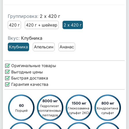
Группировка:
2 х 420 г
420 г
420 г + шейкер
2 х 420 г
Вкус:
Клубника
Клубника
Апельсин
Ананас
Оригинальные товары
Выгодные цены
Быстрая доставка
Гарантия качества
8000 мг
1500 мг
800 мг
60
Гидролизат 
Глюкозамина 
Хондроитина 
Порций
коллагеновых 
сульфат 2КСІ
сульфат
пептидов