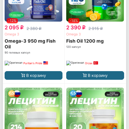
-12%
-18%
2 095
2 390
q
q
2 380
2 915
q
q
Omega 3
Omega 3
Omega-3 950 mg Fish
Fish Oil 1200 mg
Oil
120 капсул
90 гелевых капсул
Puritan's Pride
Orzax
В корзину
В корзину