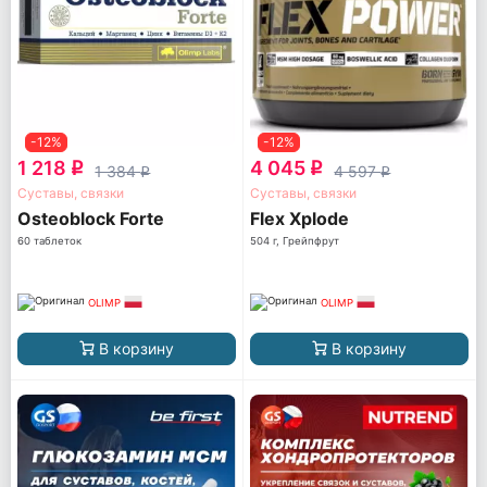
-12%
-12%
1 218
4 045
q
q
1 384
4 597
q
q
Суставы, связки
Суставы, связки
Osteoblock Forte
Flex Xplode
60 таблеток
504 г, Грейпфрут
OLIMP
OLIMP
В корзину
В корзину