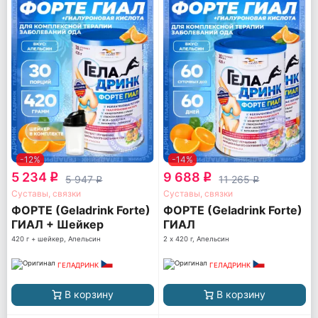
-12%
-14%
5 234
9 688
q
q
5 947
11 265
q
q
Суставы, связки
Суставы, связки
ФОРТЕ (Geladrink Forte)
ФОРТЕ (Geladrink Forte)
ГИАЛ + Шейкер
ГИАЛ
420 г + шейкер, Апельсин
2 х 420 г, Апельсин
ГЕЛАДРИНК
ГЕЛАДРИНК
В корзину
В корзину