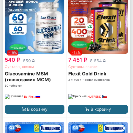
-18%
-14%
540
7 451
q
q
659
8 664
q
q
Суставы, связки
Суставы, связки
Glucosamine MSM
Flexit Gold Drink
(глюкозамин МСМ)
2 x 400 г, Черная смородина
60 таблеток
Be First
NUTREND
В корзину
В корзину