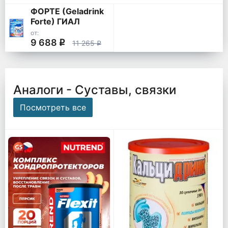
ФОРТЕ (Geladrink
Forte) ГИАЛ
от:
9 688
q
11 265
q
Аналоги - Суставы, связки
Посмотреть все