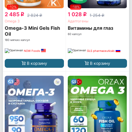
-12%
-18%
2 485
1 028
q
q
2 824
1 254
q
q
Omega 3
Адаптогены
Omega-3 Mini Gels Fish
Витамины для глаз
Oil
60 капсул
180 мягких капсул
NOW Foods
GLS pharmaceuticals
В корзину
В корзину