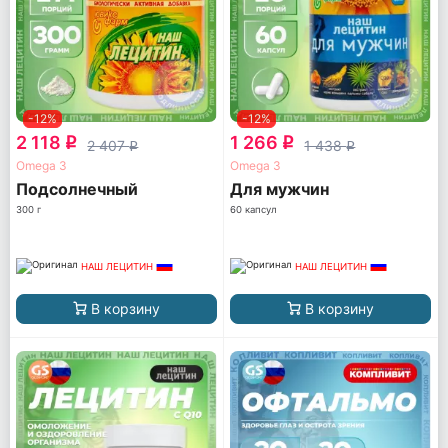
-12%
-12%
2 118
1 266
q
q
2 407
1 438
q
q
Omega 3
Omega 3
Подсолнечный
Для мужчин
300 г
60 капсул
НАШ ЛЕЦИТИН
НАШ ЛЕЦИТИН
В корзину
В корзину