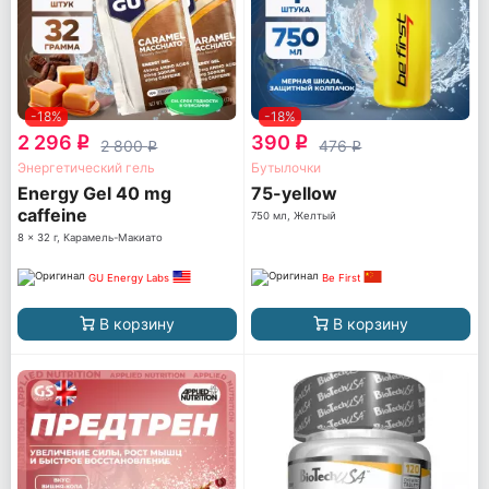
-18%
-18%
2 296
390
q
q
2 800
476
q
q
Энергетический гель
Бутылочки
Energy Gel 40 mg
75-yellow
caffeine
750 мл, Желтый
8 x 32 г, Карамель-Макиато
GU Energy Labs
Be First
В корзину
В корзину