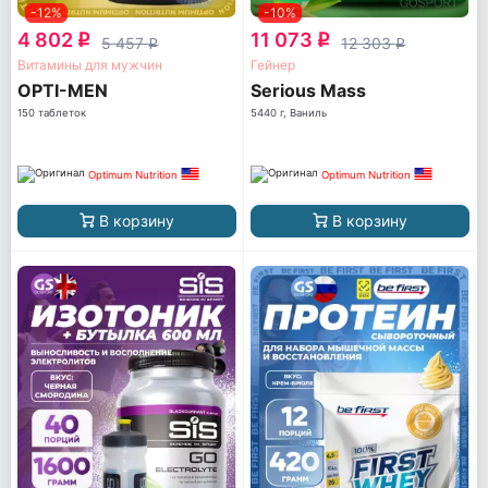
-12%
-10%
4 802
11 073
q
q
5 457
12 303
q
q
Витамины для мужчин
Гейнер
OPTI-MEN
Serious Mass
150 таблеток
5440 г, Ваниль
Optimum Nutrition
Optimum Nutrition
В корзину
В корзину