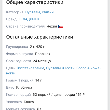
Общие характеристики
Категория
Суставы, связки
Бренд
ГЕЛАДРИНК
Страна производителя
Чехия
Остальные характеристики
Группировка
2 х 420 г
Форма выпуска
Порошок
Срок годности
24 месяца
Цель
Восстановление
,
Суставы и Кости
,
Волосы-кожа-
ногти
Грамм 1 порция
14 г
Вкус
Клубника
Кол-во порций
60 порций / цена порции 161
q
Упаковка
Банка
Мерная ложечка
Да