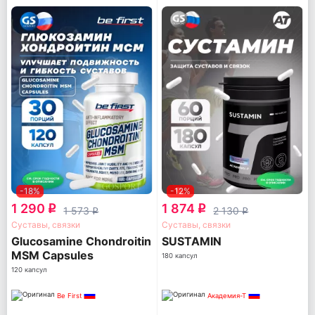
-18%
-12%
1 290
1 874
q
q
1 573
2 130
q
q
Суставы, связки
Суставы, связки
Glucosamine Chondroitin
SUSTAMIN
MSM Capsules
180 капсул
120 капсул
Be First
Академия-Т