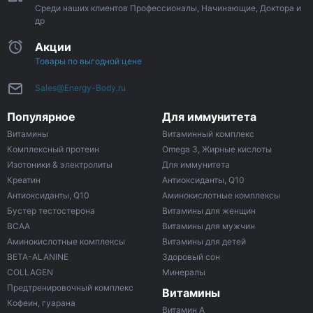
Среди наших клиентов Профессионалы, Начинающие, Доктора и
др
Акции
Товары по выгодной цене
Sales@Energy-Body.ru
Популярное
Для иммунитета
Витамины
Витаминный комплекс
Комплексный протеин
Omega 3, Жирные кислоты
Изотоники & электролиты
Для иммунитета
Креатин
Антиоксиданты, Q10
Антиоксиданты, Q10
Аминокислотные комплексы
Бустер тестостерона
Витамины для женщин
ВСАА
Витамины для мужчин
Аминокислотные комплексы
Витамины для детей
BETA-ALANINE
Здоровый сон
COLLAGEN
Минералы
Предтренировочный комплекс
Витамины
Кофеин, гуарана
Витамин A