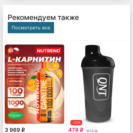
Рекомендуем также
Посмотреть все
-22%
3 969
478
q
q
613
q