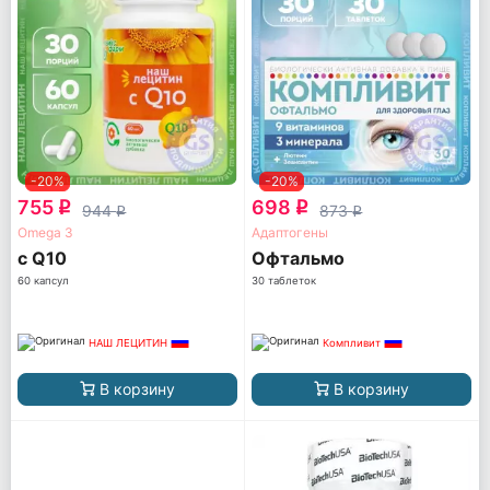
-20%
-20%
755
698
q
q
944
873
q
q
Omega 3
Адаптогены
с Q10
Офтальмо
60 капсул
30 таблеток
НАШ ЛЕЦИТИН
Компливит
В корзину
В корзину