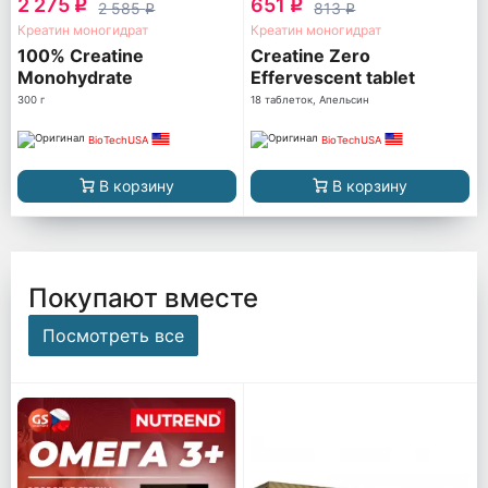
2 275
651
q
q
2 585
813
q
q
Креатин моногидрат
Креатин моногидрат
100% Creatine
Creatine Zero
Monohydrate
Effervescent tablet
300 г
18 таблеток, Апельсин
BioTechUSA
BioTechUSA
В корзину
В корзину
Покупают вместе
Посмотреть все