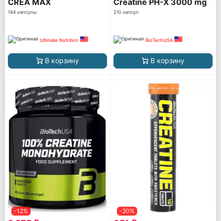
CREA MAX
Creatine PH-X 3000 mg
144 капсулы
210 капсул
Ultimate Nutrition
BioTechUSA
В корзину
В корзину
-12%
-20%