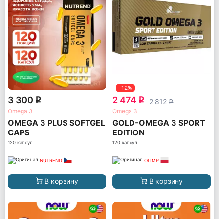
-12%
3 300
2 474
q
q
2 812
q
Omega 3
Omega 3
OMEGA 3 PLUS SOFTGEL
GOLD-OMEGA 3 SPORT
CAPS
EDITION
120 капсул
120 капсул
NUTREND
OLIMP
В корзину
В корзину