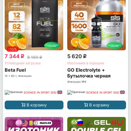
-10%
7 344
5 620
q
q
8 160
q
Углеводная загрузка
Изотоники в порошке
Beta Fuel
GO Electrolyte +
Бутылочка черная
12 x 82 г, Апельсин
Апельсин №4
SCIENCE IN SPORT (SiS)
SCIENCE IN SPORT (SiS)
В корзину
В корзину