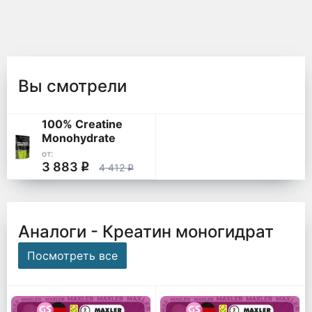
Вы смотрели
100% Creatine
Monohydrate
от:
3 883
q
4 412
q
Аналоги - Креатин моногидрат
Посмотреть все