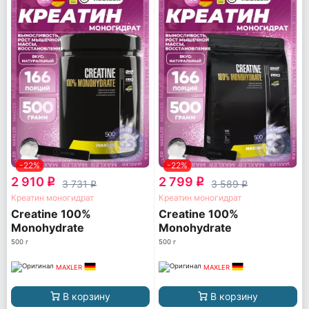
-22%
-22%
2 910
2 799
q
q
3 731
3 589
q
q
Креатин моногидрат
Креатин моногидрат
Creatine 100%
Creatine 100%
Monohydrate
Monohydrate
500 г
500 г
MAXLER
MAXLER
В корзину
В корзину