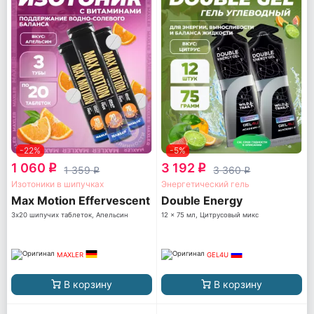
-22%
-5%
1 060
3 192
q
q
1 359
3 360
q
q
Изотоники в шипучках
Энергетический гель
Max Motion Effervescent
Double Energy
3х20 шипучих таблеток, Апельсин
12 x 75 мл, Цитрусовый микс
MAXLER
GEL4U
В корзину
В корзину