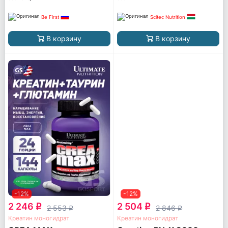
Be First
Scitec Nutrition
В корзину
В корзину
-12%
-12%
2 246
2 504
q
q
2 553
2 846
q
q
Креатин моногидрат
Креатин моногидрат