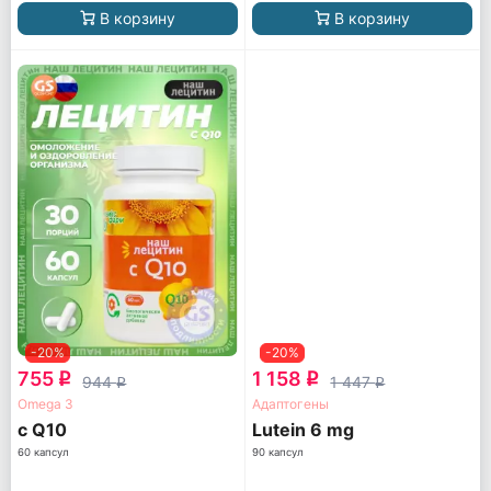
В корзину
В корзину
-20%
-20%
755
1 158
q
q
944
1 447
q
q
Omega 3
Адаптогены
с Q10
Lutein 6 mg
60 капсул
90 капсул