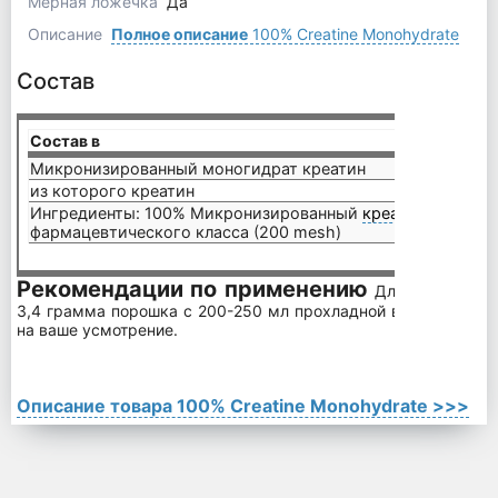
Мерная ложечка
Да
Описание
Полное описание
100% Creatine Monohydrate
Состав
Состав в
3,4 г
Микронизированный моногидрат креатин
3,4 г
из которого креатин
3 г
Ингредиенты: 100% Микронизированный
креатин
моногид
фармацевтического класса (200 mesh)
Рекомендации по применению
Для приготовл
3,4 грамма порошка с 200-250 мл прохладной воды или же 
на ваше усмотрение.
Описание товара 100% Creatine Monohydrate >>>