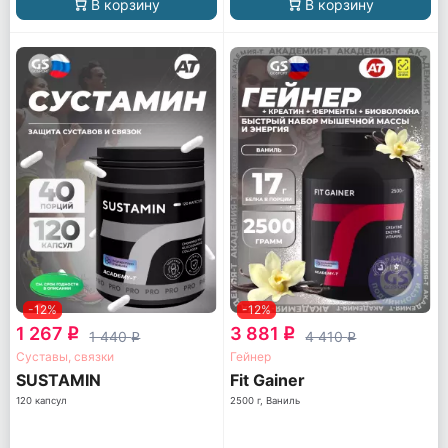
В корзину
В корзину
-12%
-12%
1 267
3 881
q
q
1 440
4 410
q
q
Суставы, связки
Гейнер
SUSTAMIN
Fit Gainer
120 капсул
2500 г, Ваниль