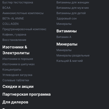
Бустер тестостерона
Витамины для женщин
ВСАА
Витамины для мужчин
Аминокислотные комплексы
Витамины для детей
BETA-ALANINE
Здоровый сон
COLLAGEN
Минералы
Предтренировочный комплекс
Витамины
Кофеин, гуарана
Витамин A
Восстановление
Минералы
Изотоники &
Минералы
Электролиты
Минералы раздельные
Изотоники в порошке
Кальций & магний
Изотоники в шипучках
Концентраты
Углеводная загрузка
Солевые таблетки
Скидки и акции
Партнерская программа
Для дилеров