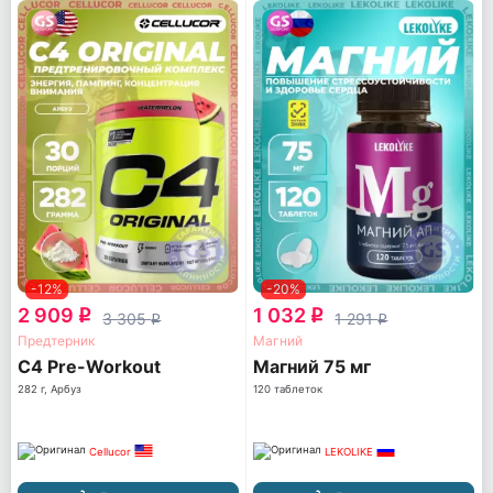
-12%
-20%
2 909
1 032
q
q
3 305
1 291
q
q
Предтерник
Магний
C4 Pre-Workout
Магний 75 мг
282 г, Арбуз
120 таблеток
Cellucor
LEKOLIKE