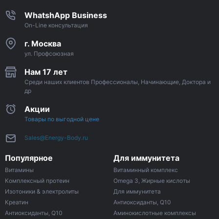
WhatshApp Business
On-Line консультация
г. Москва
ул. Профсоюзная
Нам 17 лет
Среди наших клиентов Профессионалы, Начинающие, Доктора и
др
Акции
Товары по выгодной цене
Sales@Energy-Body.ru
Популярное
Для иммунитета
Витамины
Витаминный комплекс
Комплексный протеин
Omega 3, Жирные кислоты
Изотоники & электролиты
Для иммунитета
Креатин
Антиоксиданты, Q10
Антиоксиданты, Q10
Аминокислотные комплексы