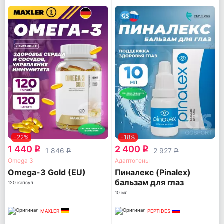
-22%
-18%
1 440
2 400
q
q
1 846
2 927
q
q
Omega 3
Адаптогены
Omega-3 Gold (EU)
Пиналекс (Pinalex)
бальзам для глаз
120 капсул
10 мл
MAXLER
PEPTIDES