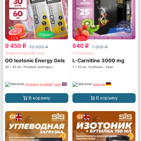
-10%
-22%
9 450
940
q
q
10 500
1 205
q
q
Энергетический гель
L-Карнитин
GO Isotonic Energy Gels
L-Carnitine 3000 mg
30 x 60 мл, Розовый грейпфрут
7 x 25 мл, Клубника - Киви
SCIENCE IN SPORT (SiS)
MAXLER
В корзину
В корзину