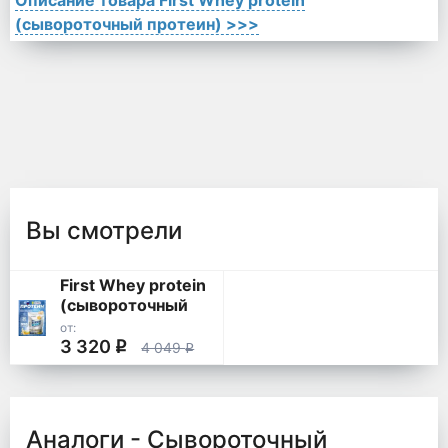
Описание товара First Whey protein
(сывороточный протеин) >>>
Вы смотрели
First Whey protein
(сывороточный
протеин)
от:
3 320
q
4 049
q
Аналоги - Сывороточный