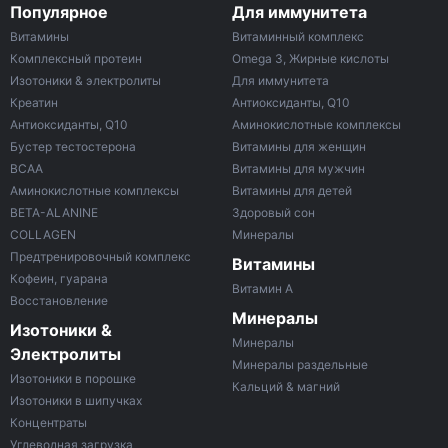
Популярное
Для иммунитета
Витамины
Витаминный комплекс
Комплексный протеин
Omega 3, Жирные кислоты
Изотоники & электролиты
Для иммунитета
Креатин
Антиоксиданты, Q10
Антиоксиданты, Q10
Аминокислотные комплексы
Бустер тестостерона
Витамины для женщин
ВСАА
Витамины для мужчин
Аминокислотные комплексы
Витамины для детей
BETA-ALANINE
Здоровый сон
COLLAGEN
Минералы
Предтренировочный комплекс
Витамины
Кофеин, гуарана
Витамин A
Восстановление
Минералы
Изотоники &
Минералы
Электролиты
Минералы раздельные
Изотоники в порошке
Кальций & магний
Изотоники в шипучках
Концентраты
Углеводная загрузка