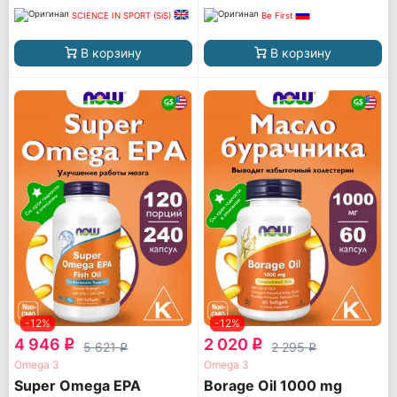
SCIENCE IN SPORT (SiS)
Be First
В корзину
В корзину
-12%
-12%
4 946
2 020
q
q
5 621
2 295
q
q
Omega 3
Omega 3
Super Omega EPA
Borage Oil 1000 mg