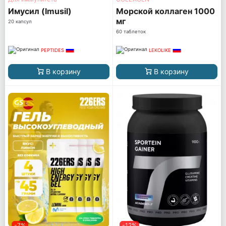
Имусил (Imusil)
Морской коллаген 1000
мг
20 капсул
60 таблеток
PEPTIDES
LEKOLIKE
В корзину
В корзину
-7%
-12%