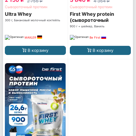
2 756
4 364
q
q
Сывороточный протеин
Сывороточный протеин
Ultra Whey
First Whey protein
(сывороточный
300 г, Банановый молочный коктейль
протеин)
900 г + шейкер, Ваниль
MAXLER
Be First
В корзину
В корзину