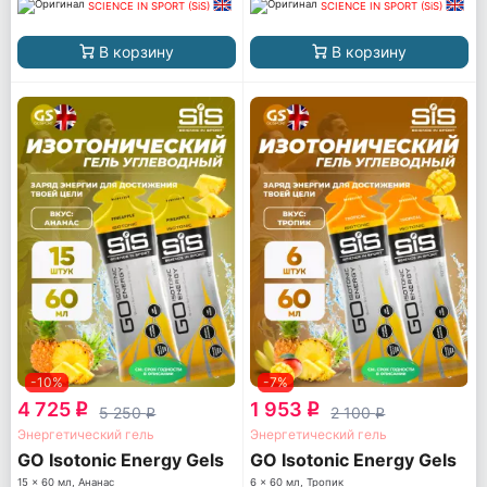
SCIENCE IN SPORT (SiS)
SCIENCE IN SPORT (SiS)
В корзину
В корзину
-10%
-7%
4 725
1 953
q
q
5 250
2 100
q
q
Энергетический гель
Энергетический гель
GO Isotonic Energy Gels
GO Isotonic Energy Gels
15 x 60 мл, Ананас
6 x 60 мл, Тропик