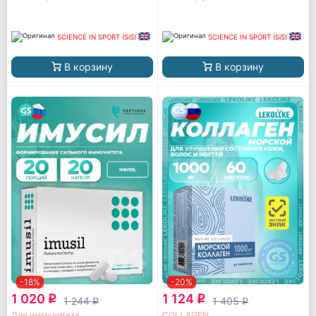
SCIENCE IN SPORT (SiS)
SCIENCE IN SPORT (SiS)
В корзину
В корзину
-18%
-20%
1 020
1 124
q
q
1 244
1 405
q
q
Для иммунитета
COLLAGEN