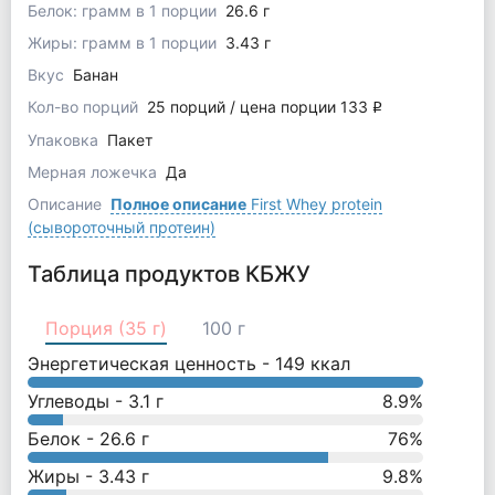
Белок: грамм в 1 порции
26.6 г
Жиры: грамм в 1 порции
3.43 г
Вкус
Банан
Кол-во порций
25 порций / цена порции 133
q
Упаковка
Пакет
Мерная ложечка
Да
Описание
Полное описание
First Whey protein
(сывороточный протеин)
Таблица продуктов КБЖУ
Порция (35 г)
100 г
Энергетическая ценность -
149
ккал
Углеводы -
3.1
г
8.9
%
Белок -
26.6
г
76
%
Жиры -
3.43
г
9.8
%