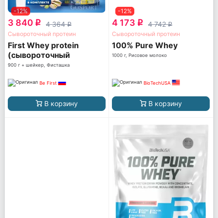
-12%
-12%
3 840
4 173
q
q
4 364
4 742
q
q
Сывороточный протеин
Сывороточный протеин
First Whey protein
100% Pure Whey
(сывороточный
1000 г, Рисовое молоко
протеин)
900 г + шейкер, Фисташка
Be First
BioTechUSA
В корзину
В корзину