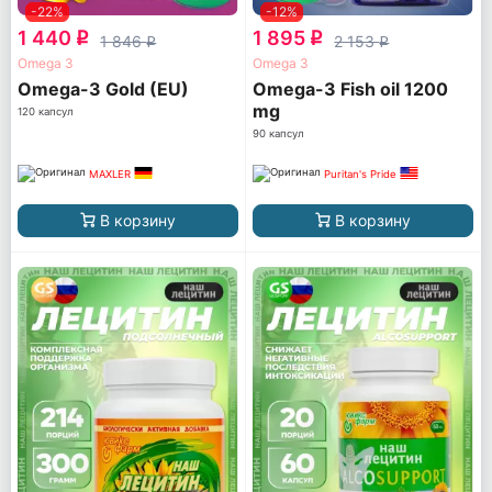
-22%
-12%
1 440
1 895
q
q
1 846
2 153
q
q
Omega 3
Omega 3
Omega-3 Gold (EU)
Omega-3 Fish oil 1200
mg
120 капсул
90 капсул
MAXLER
Puritan's Pride
В корзину
В корзину