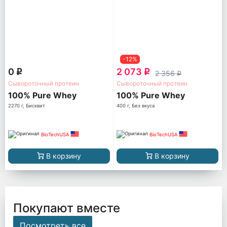
-12%
0
2 073
q
q
2 356
q
Сывороточный протеин
Сывороточный протеин
100% Pure Whey
100% Pure Whey
2270 г, Бисквит
400 г, Без вкуса
BioTechUSA
BioTechUSA
В корзину
В корзину
Покупают вместе
Посмотреть все