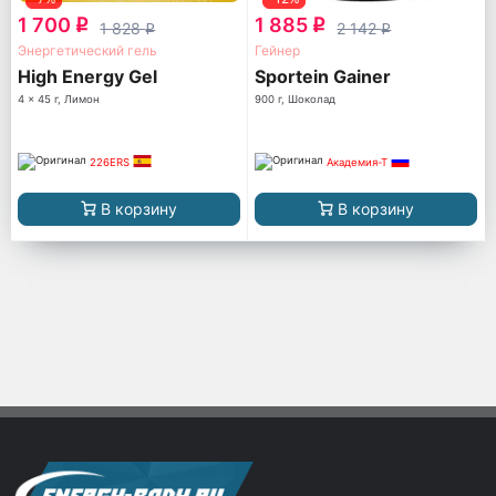
1 700
1 885
q
q
1 828
2 142
q
q
Энергетический гель
Гейнер
High Energy Gel
Sportein Gainer
4 x 45 г, Лимон
900 г, Шоколад
226ERS
Академия-Т
В корзину
В корзину