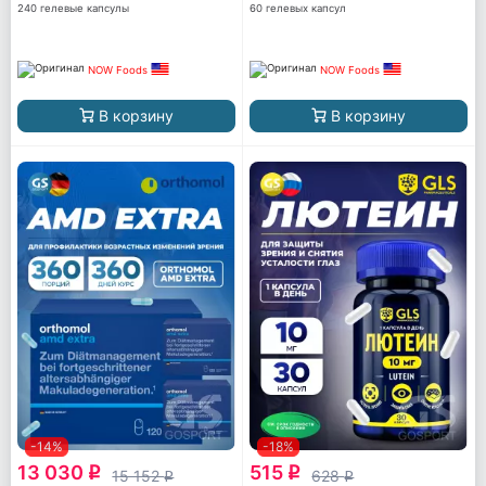
240 гелевые капсулы
60 гелевых капсул
NOW Foods
NOW Foods
В корзину
В корзину
-14%
-18%
13 030
515
q
q
15 152
628
q
q