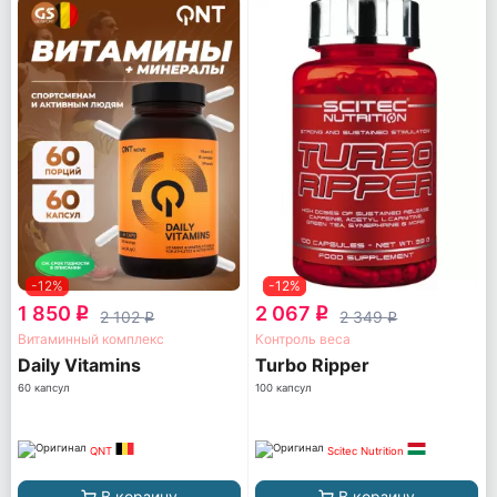
-12%
-12%
1 850
2 067
q
q
2 102
2 349
q
q
Витаминный комплекс
Контроль веса
Daily Vitamins
Turbo Ripper
60 капсул
100 капсул
QNT
Scitec Nutrition
В корзину
В корзину