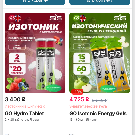
-10%
3 400
4 725
q
q
5 250
q
Изотоники в шипучках
Энергетический гель
GO Hydro Tablet
GO Isotonic Energy Gels
2 x 20 таблеток, Ягоды
15 x 60 мл, Яблоко