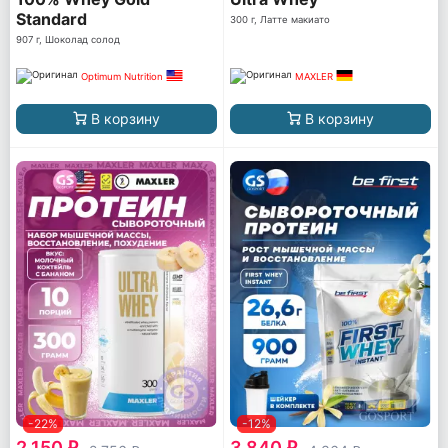
Standard
300 г, Латте макиато
907 г, Шоколад солод
Optimum Nutrition
MAXLER
В корзину
В корзину
-22%
-12%
2 150
3 840
q
q