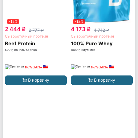
-12%
-12%
2 444
4 173
q
q
2 777
4 742
q
q
Сывороточный протеин
Сывороточный протеин
Beef Protein
100% Pure Whey
500 г, Ваниль-Корица
1000 г, Клубника
BioTechUSA
BioTechUSA
В корзину
В корзину