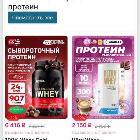
протеин
Посмотреть все
-12%
-22%
6 416
2 150
q
q
7 291
2 756
q
q
Сывороточный протеин
Сывороточный протеин
100% Whey Gold
Ultra Whey