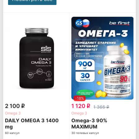
-18%
2 100
1 120
q
q
1 366
q
Omega 3
Omega 3
DAILY OMEGA 3 1400
Omega-3 90%
mg
MAXIMUM
CONCENTRATION
60 капсул
30 гелевых капсул