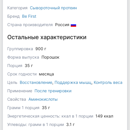
Категория
Сывороточный протеин
Бренд
Be First
Страна производителя
Россия
Остальные характеристики
Группировка
900 г
Форма выпуска
Порошок
Порция
35 г
Срок годности
месяца
Цель
Восстановление
,
Поддержка мышц
,
Контроль веса
Применение
После тренировки
Свойства
Аминокислоты
Грамм 1 порция
35 г
Энергетическая ценность: ккал в 1 порции
149 ккал
Углеводы: грамм в 1 порции
3.1 г