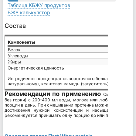
Таблица КБЖУ продуктов
БЖУ калькулятор
Состав
Компоненты
на пор
Белок
26,6 г
Углеводы
3,6 г
Жиры
2,2 г
Энергетическая ценность
144 к
Ингредиенты: концентрат сывороточного белка, ароматизат
натуральному), ксантовая камедь (загуститель), соль, подс
Рекомендации по применению
Смешайте 1 п
без горки) с 200-400 мл воды, молока или любого другого н
порции в день. При смешивании протеина можно изменить к
достижения нужной консистенции и насыщенности вку
рекомендуется принимать одну порцию до или после трениро