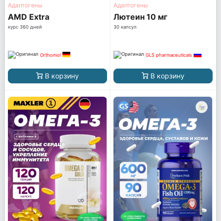
Адаптогены
Адаптогены
AМD Extra
Лютеин 10 мг
курс 360 дней
30 капсул
Orthomol
GLS pharmaceuticals
В корзину
В корзину