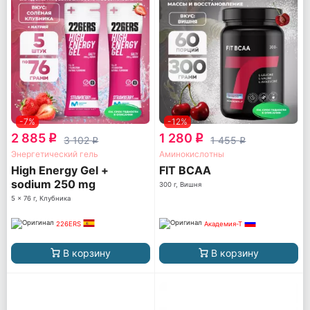
-7%
-12%
2 885
1 280
q
q
3 102
1 455
q
q
Энергетический гель
Аминокислотны
High Energy Gel +
FIT BCAA
sodium 250 mg
300 г, Вишня
5 x 76 г, Клубника
226ERS
Академия-Т
В корзину
В корзину