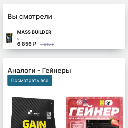
Вы смотрели
MASS BUILDER
от:
6 856
q
7 618
q
Аналоги - Гейнеры
Посмотреть все