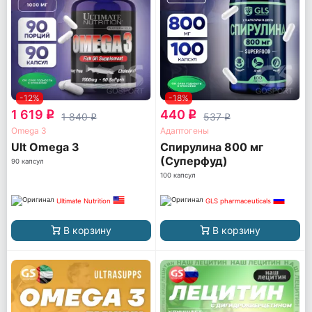
-12%
-18%
1 619
440
q
q
1 840
537
q
q
Omega 3
Адаптогены
Ult Omega 3
Спирулина 800 мг
(Суперфуд)
90 капсул
100 капсул
Ultimate Nutrition
GLS pharmaceuticals
В корзину
В корзину