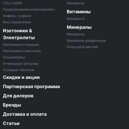
COLLAGEN
Минералы
Предтренировочный комплекс
Витамины
Кофеин, гуарана
Витамин A
Восстановление
Минералы
Изотоники &
Минералы
Электролиты
Минералы раздельные
Изотоники в порошке
Кальций & магний
Изотоники в шипучках
Концентраты
Углеводная загрузка
Солевые таблетки
Скидки и акции
Партнерская программа
Для дилеров
Бренды
Доставка и оплата
Статьи