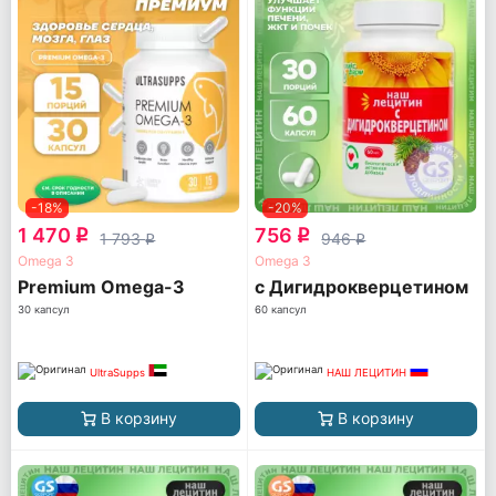
-18%
-20%
1 470
756
q
q
1 793
946
q
q
Omega 3
Omega 3
Premium Omega-3
с Дигидрокверцетином
30 капсул
60 капсул
UltraSupps
НАШ ЛЕЦИТИН
В корзину
В корзину