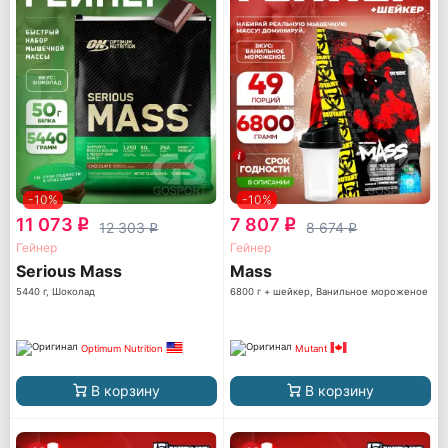
-10%
-10%
11 073
7 807
q
q
12 303
8 674
q
q
Гейнер
Гейнер
Serious Mass
Mass
5440 г, Шоколад
6800 г + шейкер, Ванильное мороженое
Optimum Nutrition
Mutant
В корзину
В корзину