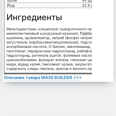
Хром
40 µg
Йод
22.5 µg
Ингредиенты
Мальтодекстрин, концентрат сывороточного протеина, фрукт
амилопектиновый кукурузный крахмал,
Palatinose
™ (изомал
креатина, ароматизатор, натрий (фосфат натрия), магний (ок
загуститель (карбоксиметилцеллюлоза), подсластитель (сукр
аскорбиновая кислота, D-биотин, никотинамид, DL-α-Токофе
пантотенат, пиридоксина гидрохлорид, рибофлавин-5-фосфат
гидрохлорид, ретинола ацетат, фолиевая кислота, филлохин
цианокобаламин, фумарат железа, глюконат цинка, глюконат
меди, йодид калия, пиколинат хрома, эмульгатор (соевый л
содержать следы глютена, орехов и яичного протеина.
Описание товара MASS BUILDER >>>