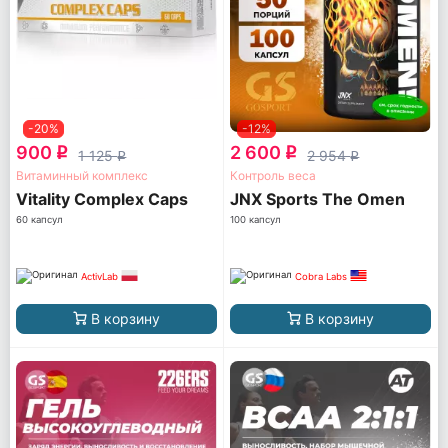
-20%
-12%
900
2 600
q
q
1 125
2 954
q
q
Витаминный комплекс
Контроль веса
Vitality Complex Caps
JNX Sports The Omen
60 капсул
100 капсул
ActivLab
Cobra Labs
В корзину
В корзину