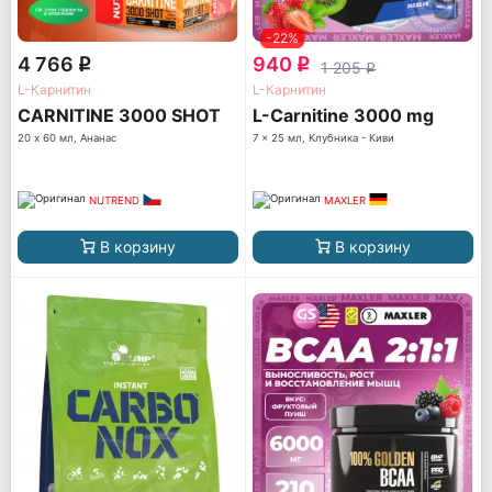
-22%
4 766
940
q
q
1 205
q
L-Карнитин
L-Карнитин
CARNITINE 3000 SHOT
L-Carnitine 3000 mg
20 х 60 мл, Ананас
7 x 25 мл, Клубника - Киви
NUTREND
MAXLER
В корзину
В корзину