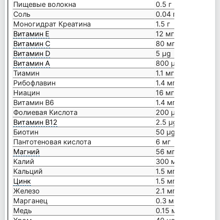
Пищевые волокна
0.5 г
Соль
0.04 г
Моногидрат Креатина
1.5 г
Витамин E
12 мг
Витамин C
80 мг
Витамин D
5 µg
Витамин A
800 µg
Тиамин
1.1 мг
Рибофлавин
1.4 мг
Ниацин
16 мг
Витамин B6
1.4 мг
Фолиевая Кислота
200 µg
Витамин B12
2.5 µg
Биотин
50 µg
Пантотеновая кислота
6 мг
Магний
56 мг
Калий
300 мг
Кальций
1.5 мг
Цинк
1.5 мг
Железо
2.1 мг
Марганец
0.3 мг
Медь
0.15 мг