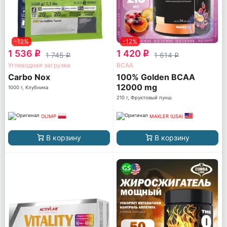
-12%
-12%
1 536
1 420
q
q
1 745
1 614
q
q
Углеводная загрузка
ВСАА
Carbo Nox
100% Golden BCAA
12000 mg
1000 г, Клубника
210 г, Фруктовый пунш
OLIMP
MAXLER (USA)
В корзину
В корзину