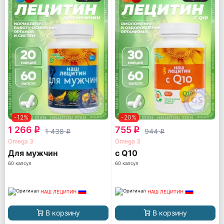
-12%
-20%
1 266
755
q
q
1 438
944
q
q
Omega 3
Omega 3
Для мужчин
с Q10
60 капсул
60 капсул
НАШ ЛЕЦИТИН
НАШ ЛЕЦИТИН
В корзину
В корзину