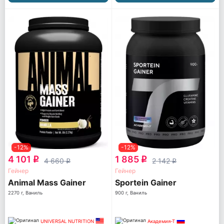
-12%
-12%
4 101
1 885
q
q
4 660
2 142
q
q
Гейнер
Гейнер
Animal Mass Gainer
Sportein Gainer
2270 г, Ваниль
900 г, Ваниль
UNIVERSAL NUTRITION
Академия-Т