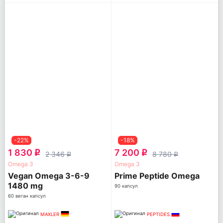
-22%
-18%
1 830
7 200
q
q
2 346
8 780
q
q
Omega 3
Omega 3
Vegan Omega 3-6-9
Prime Peptide Omega
1480 mg
90 капсул
60 веган капсул
MAXLER
PEPTIDES