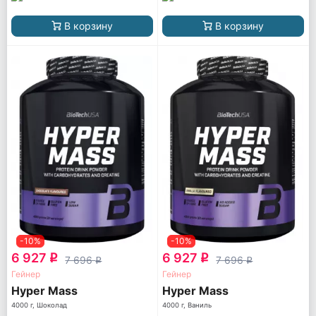
В корзину
В корзину
-10%
-10%
6 927
6 927
q
q
7 696
7 696
q
q
Гейнер
Гейнер
Hyper Mass
Hyper Mass
4000 г, Шоколад
4000 г, Ваниль