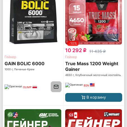
-10%
10 292
q
11 435
q
Гейнер
Гейнер
GAIN BOLIC 6000
True Mass 1200 Weight
Gainer
1000 г, Печенье-Крем
4650 г, Клубничный молочный коктейль
BSN
OLIMP
В корзину