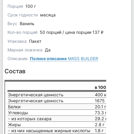
Порция
100 г
Срок годности
месяца
Вкус
Ваниль
Кол-во порций
50 порций / цена порции 137
q
Упаковка
Пакет
Мерная ложечка
Да
Описание
Полное описание
MASS BUILDER
Состав
в 100 г
Энергетическая ценность
400 ккал
Энергетическая ценность
1675 кдж
Белки
20.1 г
Углеводы
73.3 г
- из которых сахара
29.2 г
Жиры
2.8 г
- из них насыщенные жирные кислоты
1.8 г