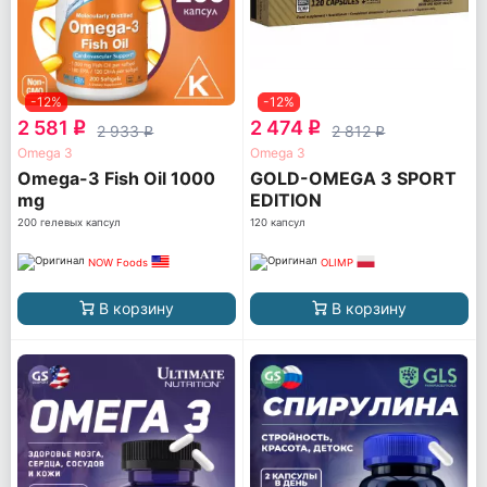
-12%
-12%
2 581
2 474
q
q
2 933
2 812
q
q
Omega 3
Omega 3
Omega-3 Fish Oil 1000
GOLD-OMEGA 3 SPORT
mg
EDITION
200 гелевых капсул
120 капсул
NOW Foods
OLIMP
В корзину
В корзину