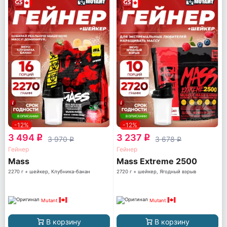
-12%
-12%
3 494
3 237
q
q
3 970
3 678
q
q
Гейнер
Гейнер
Mass
Mass Extreme 2500
2270 г + шейкер, Клубника-банан
2720 г + шейкер, Ягодный взрыв
Mutant
Mutant
В корзину
В корзину