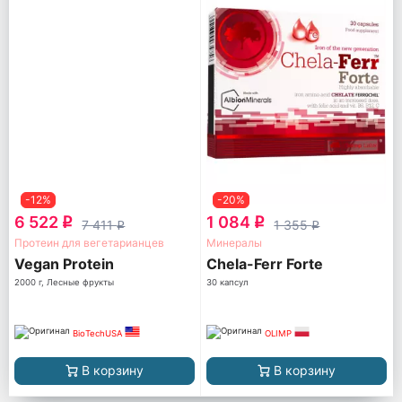
-12%
-20%
6 522
1 084
q
q
7 411
1 355
q
q
Протеин для вегетарианцев
Минералы
Vegan Protein
Chela-Ferr Forte
2000 г, Лесные фрукты
30 капсул
BioTechUSA
OLIMP
В корзину
В корзину