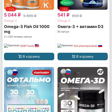
-14%
-18%
5 044
541
q
q
5 865
659
q
q
Omega 3
Omega 3
Omega-3 Fish Oil 1000
Омега-3 + витамин D3
mg
60 капсул
2 х 200 гелевых капсул
NOW Foods
GLS pharmaceuticals
В корзину
В корзину