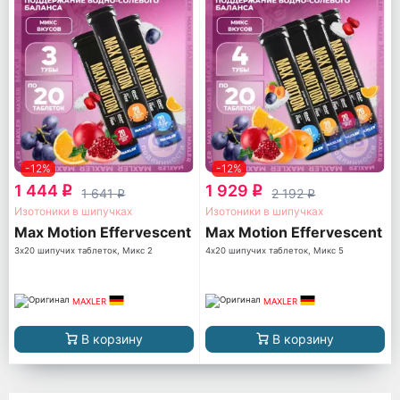
-12%
-12%
1 444
1 929
q
q
1 641
2 192
q
q
Изотоники в шипучках
Изотоники в шипучках
Max Motion Effervescent
Max Motion Effervescent
3х20 шипучих таблеток, Микс 2
4х20 шипучих таблеток, Микс 5
MAXLER
MAXLER
В корзину
В корзину