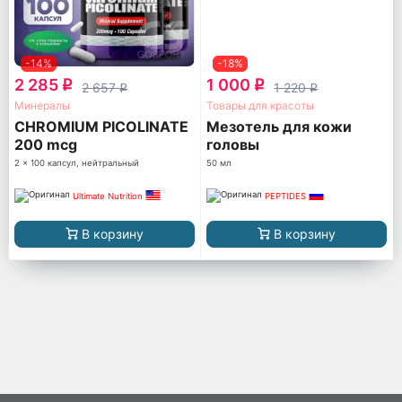
-14%
-18%
2 285
1 000
q
q
2 657
1 220
q
q
Минералы
Товары для красоты
CHROMIUM PICOLINATE
Мезотель для кожи
200 mcg
головы
2 x 100 капсул, нейтральный
50 мл
Ultimate Nutrition
PEPTIDES
В корзину
В корзину