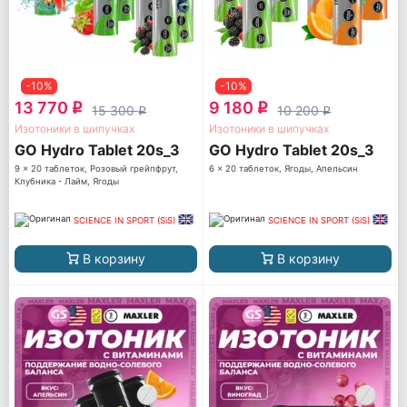
-10%
-10%
13 770
9 180
q
q
15 300
10 200
q
q
Изотоники в шипучках
Изотоники в шипучках
GO Hydro Tablet 20s_3
GO Hydro Tablet 20s_3
9 x 20 таблеток, Розовый грейпфрут,
6 x 20 таблеток, Ягоды, Апельсин
Клубника - Лайм, Ягоды
SCIENCE IN SPORT (SiS)
SCIENCE IN SPORT (SiS)
В корзину
В корзину