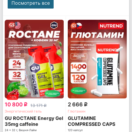
Посмотреть все
-18%
10 800
2 666
q
q
13 171
q
Энергетический гель
Глютамин
GU ROCTANE Energy Gel
GLUTAMINE
35mg caffeine
COMPRESSED CAPS
24 x 32 г, Вишня-Лайм
120 капсул