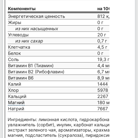
Компоненты
на 100 г
Энергетическая ценность
812 кДж / 194 кка
Жиры
0 г
из них насыщенных
0 г
Углеводы
20 г
из них сахар
0,7 г
Клетчатка
4,5 г
Белок
0 г
Соль
19,3 г
Витамин B1 (Тиамин)
4,4 мг
Витамин В2 (Рибофлавин)
6,7 мг
Витамин В6
8,9 мг
Калий
1444 мг
Хлор
5978 мг
Кальций
2267 мг
Магний
180 мг
Натрий
7667 мг
Ингредиенты: лимонная кислота, гидрокарбонат натрия, хло
увлажнитель (сорбит), инулин, карбонат кальция, мальтодек
экстракт зеленого чая, ароматизаторы, крахмал, трикальци
магния, подсластитель (сукралоза), пиридоксина хлорид (ви