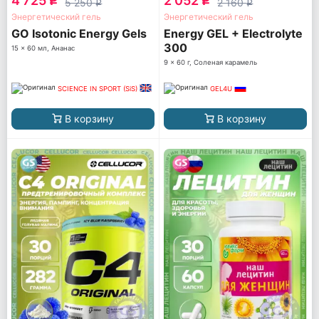
4 725
2 052
q
q
5 250
2 160
q
q
Энергетический гель
Энергетический гель
GO Isotonic Energy Gels
Energy GEL + Electrolyte
300
15 x 60 мл, Ананас
9 x 60 г, Соленая карамель
SCIENCE IN SPORT (SiS)
GEL4U
В корзину
В корзину