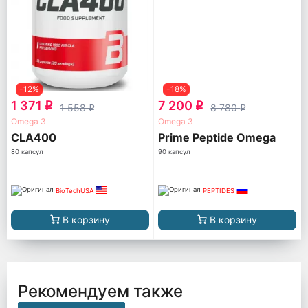
-12%
-18%
1 371
7 200
q
q
1 558
8 780
q
q
Omega 3
Omega 3
CLA400
Prime Peptide Omega
80 капсул
90 капсул
BioTechUSA
PEPTIDES
В корзину
В корзину
Рекомендуем также