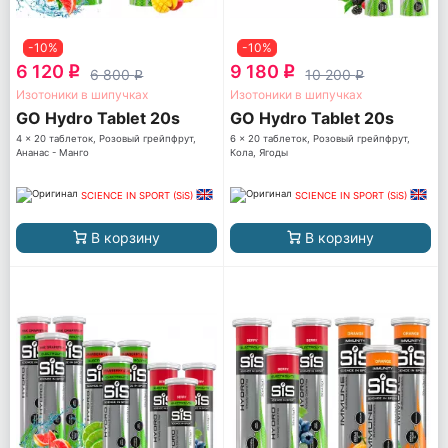
-10%
-10%
6 120
9 180
q
q
6 800
10 200
q
q
Изотоники в шипучках
Изотоники в шипучках
GO Hydro Tablet 20s
GO Hydro Tablet 20s
4 x 20 таблеток, Розовый грейпфрут,
6 x 20 таблеток, Розовый грейпфрут,
Ананас - Манго
Кола, Ягоды
SCIENCE IN SPORT (SiS)
SCIENCE IN SPORT (SiS)
В корзину
В корзину