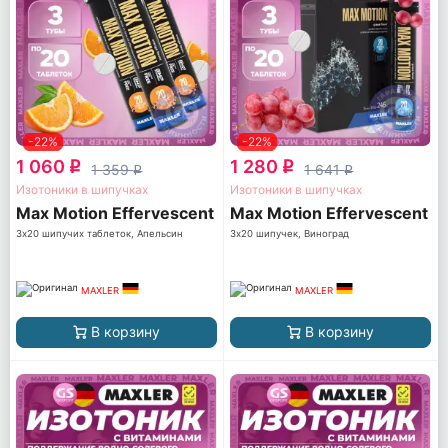
-22%
-22%
1 060
1 280
q
q
1 359
1 641
q
q
Изотоники в шипучках
Изотоники в шипучках
Max Motion Effervescent
Max Motion Effervescent
3х20 шипучих таблеток, Апельсин
3х20 шипучек, Виноград
MAXLER
MAXLER
В корзину
В корзину