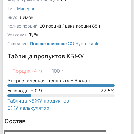
Тип
Минерал
Вкус
Лимон
Кол-во порций
20 порций / цена порции 85
q
Упаковка
Туба
Описание
Полное описание
GO Hydro Tablet
Таблица продуктов КБЖУ
Порция (4 г)
100 г
Энергетическая ценность -
9
ккал
Углеводы -
0.9
г
22.5
%
Таблица КБЖУ продуктов
БЖУ калькулятор
Состав