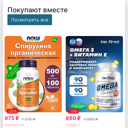
Покупают вместе
Посмотреть все
-20%
-18%
975
890
q
q
1 219
1 085
q
q
Адаптогены
Omega 3