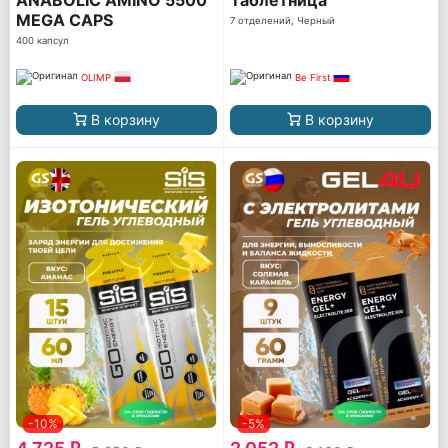
MEGA CAPS
7 отделений, Черный
400 капсул
OLIMP
Be First
В корзину
В корзину
-10%
-5%