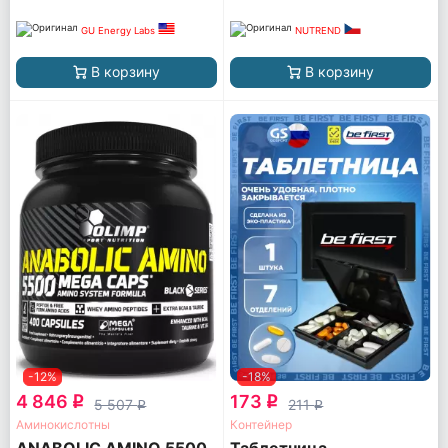
GU Energy Labs
NUTREND
В корзину
В корзину
-12%
-18%
4 846
173
q
q
5 507
211
q
q
Аминокислотны
Контейнер
ANABOLIC AMINO 5500
Таблетница