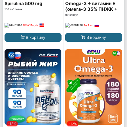
Spirulina 500 mg
Omega-3 + витамин Е
(омега-3 35% ПНЖК +
100 таблеток
витамин Е)
90 капсул
NOW Foods
Be First
В корзину
В корзину
-18%
-12%