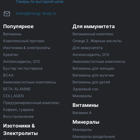
Товары по выгодной цене
Sales@Energy-Body.ru
Популярное
Для иммунитета
Витамины
Витаминный комплекс
Комплексный протеин
Omega 3, Жирные кислоты
Изотоники & электролиты
Для иммунитета
Креатин
Антиоксиданты, Q10
Антиоксиданты, Q10
Аминокислотные комплексы
Бустер тестостерона
Витамины для женщин
ВСАА
Витамины для мужчин
Аминокислотные комплексы
Витамины для детей
BETA-ALANINE
Здоровый сон
COLLAGEN
Минералы
Предтренировочный комплекс
Витамины
Кофеин, гуарана
Витамин A
Восстановление
Минералы
Изотоники &
Минералы
Электролиты
Минералы раздельные