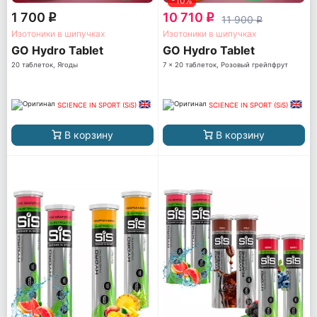
-10%
1 700
10 710
q
q
11 900
q
Изотоники в шипучках
Изотоники в шипучках
GO Hydro Tablet
GO Hydro Tablet
20 таблеток, Ягоды
7 x 20 таблеток, Розовый грейпфрут
SCIENCE IN SPORT (SiS)
SCIENCE IN SPORT (SiS)
В корзину
В корзину