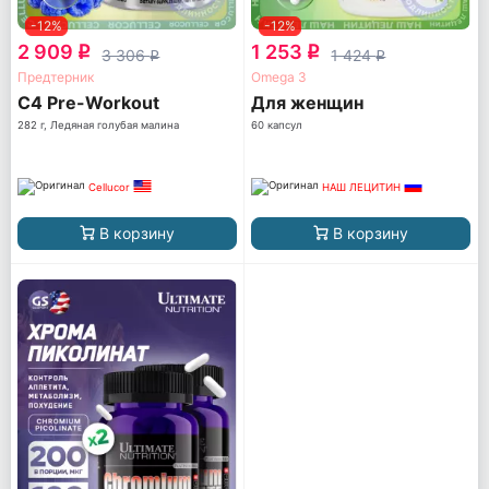
-12%
-12%
2 909
1 253
q
q
3 306
1 424
q
q
Предтерник
Omega 3
C4 Pre-Workout
Для женщин
282 г, Ледяная голубая малина
60 капсул
Cellucor
НАШ ЛЕЦИТИН
В корзину
В корзину