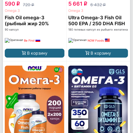
590
5 661
q
q
720
6 432
q
q
Omega 3
Omega 3
Fish Oil omega-3
Ultra Omega-3 Fish Oil
(рыбный жир 20%
500 EPA / 250 DHA FISH
ПНЖК)
GELATIN
90 капсул
180 гелевых капсул из рыбьего желатина
Be First
NOW Foods
В корзину
В корзину