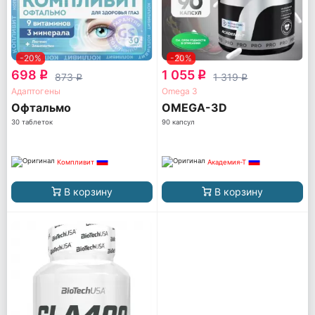
-20%
-20%
698
1 055
q
q
873
1 319
q
q
Адаптогены
Omega 3
Офтальмо
OMEGA-3D
30 таблеток
90 капсул
Компливит
Академия-Т
В корзину
В корзину