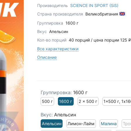
Производитель
SCIENCE IN SPORT (SiS)
Страна производителя
Великобритания
Группировка
1600 г
Вкус
Апельсин
Кол-во порций
40 порций / цена порции 125
q
Все характеристики
Описание
Группировка:
1600 г
500 г
1600 г
2 x 500 г
1x500 г, 1x16
Вкус:
Апельсин
Апельсин
Лимон-Лайм
Малина
Тро