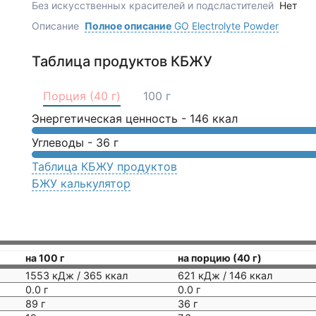
Без искусственных красителей и подсластителей
Нет
Описание
Полное описание
GO Electrolyte Powder
Таблица продуктов КБЖУ
Порция (40 г)
100 г
Энергетическая ценность -
146
ккал
Углеводы -
36
г
Таблица КБЖУ продуктов
БЖУ калькулятор
на 100 г
на порцию (40 г)
1553 кДж / 365 ккал
621 кДж / 146 ккал
0.0 г
0.0 г
89 г
36 г