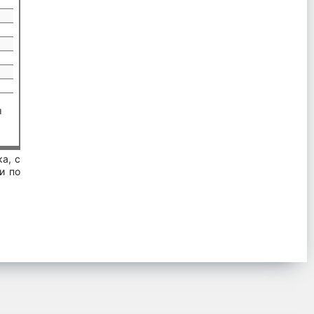
ы
а, с
и по