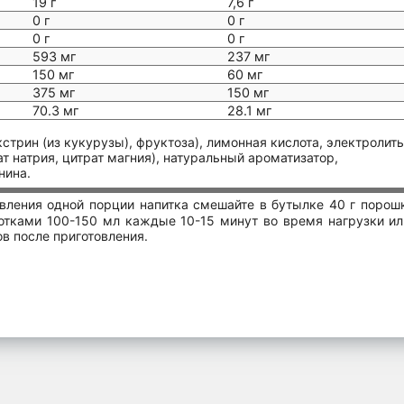
19 г
7,6 г
0 г
0 г
0 г
0 г
593 мг
237 мг
150 мг
60 мг
375 мг
150 мг
70.3 мг
28.1 мг
стрин (из кукурузы), фруктоза), лимонная кислота, электролит
ат натрия, цитрат магния), натуральный ароматизатор,
нина.
вления одной порции напитка смешайте в бутылке 40 г порошк
отками 100-150 мл каждые 10-15 минут во время нагрузки ил
ов после приготовления.