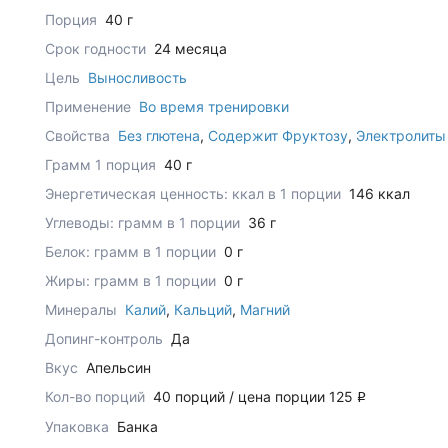
Порция
40 г
Срок годности
24 месяца
Цель
Выносливость
Применение
Во время тренировки
Свойства
Без глютена
,
Содержит Фруктозу
,
Электролиты
Грамм 1 порция
40 г
Энергетическая ценность: ккал в 1 порции
146 ккал
Углеводы: грамм в 1 порции
36 г
Белок: грамм в 1 порции
0 г
Жиры: грамм в 1 порции
0 г
Минералы
Калий
,
Кальций
,
Магний
Допинг-контроль
Да
Вкус
Апельсин
Кол-во порций
40 порций / цена порции 125
q
Упаковка
Банка