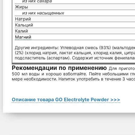
из них сахара
Жиры
из них насыщенных
Натрий
Кальций
Калий
Магний
Другие ингредиенты: Углеводная смесь (93%) (мальтодек
(2%) (хлорид натрия, лактат кальция, хлорид калия, цитр
подсластитель (аспартам). Содержит источник фенилала
Рекомендации по применению
Для пригото
500 мл воды и хорошо взболтайте. Пейте небольшими гл
мере необходимости. Напиток употребить в течение 3 час
Описание товара GO Electrolyte Powder >>>