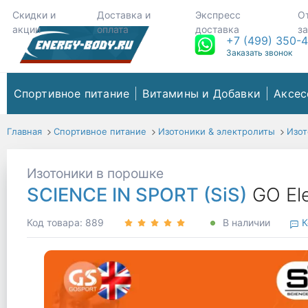
Скидки и
Доставка и
Экспресс
О
акции
оплата
доставка
з
+7 (499) 350-
Заказать звонок
Спортивное питание
Витамины и Добавки
Аксес
Главная
Спортивное питание
Изотоники & электролиты
Изот
Изотоники в порошке
SCIENCE IN SPORT (SiS)
GO El
Код товара: 889
В наличии
К