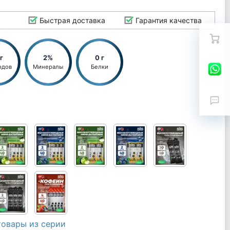
Быстрая доставка
Гарантия качества
 г
2%
0 г
одов
Минералы
Белки
товары из серии