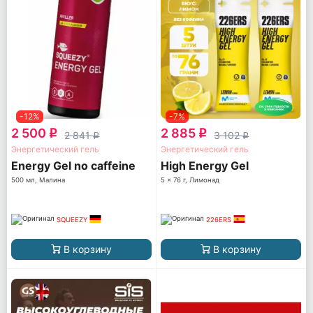
-12%
-7%
2 500
2 885
q
q
2 841
3 102
q
q
Энергетический гель
Энергетический гель
Energy Gel no caffeine
High Energy Gel
500 мл, Малина
5 x 76 г, Лимонад
SQUEEZY
226ERS
В корзину
В корзину