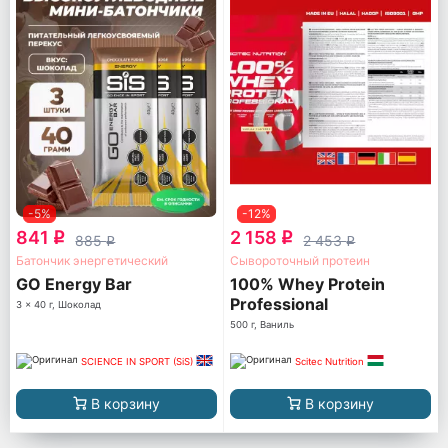
-5%
-12%
841
2 158
q
q
885
2 453
q
q
Батончик энергетический
Сывороточный протеин
GO Energy Bar
100% Whey Protein
Professional
3 x 40 г, Шоколад
500 г, Ваниль
SCIENCE IN SPORT (SiS)
Scitec Nutrition
В корзину
В корзину