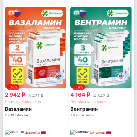
-14%
-14%
2 942
4 164
q
q
3 421
4 842
q
q
Пептиды Хавинсона
Пептиды Хавинсона
Вазаламин
Вентрамин
2 x 40 таблеток
3 x 40 таблеток
Цитамины
Цитамины