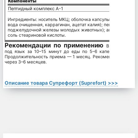
Компоненты
(2-4 
Пептидный комплекс А-1
20-40
Ингредиенты: носитель МКЦ; оболочка капсулы (гидроксип
вода очищенная, каррагинан, ацетат калия); пептидный комп
поджелудочной железы молодых животных); антислеживающ
соль стеариновой кислоты.
Рекомендации по применению
Взрослым рек
под язык за 10–15 минут до еды по 5–6 капель (0,25–0,3
Продолжительность приема — 1 месяц. Рекомендуется пров
через 3–6 месяцев.
Описание товара Супрефорт (Suprefort) >>>