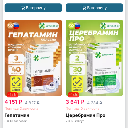
В корзину
В корзину
-14%
-14%
4 151
3 641
q
q
4 827
4 234
q
q
Пептиды Хавинсона
Пептиды Хавинсона
Гепатамин
Церебрамин Про
3 x 40 таблеток
2 x 30 капсул