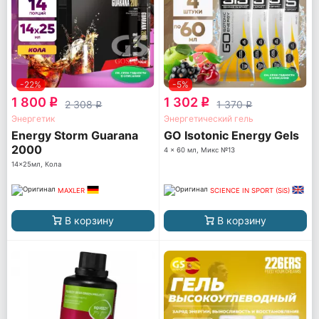
-22%
-5%
1 800
1 302
q
q
2 308
1 370
q
q
Энергетик
Энергетический гель
Energy Storm Guarana
GO Isotonic Energy Gels
2000
4 x 60 мл, Микс №13
14x25мл, Кола
MAXLER
SCIENCE IN SPORT (SiS)
В корзину
В корзину