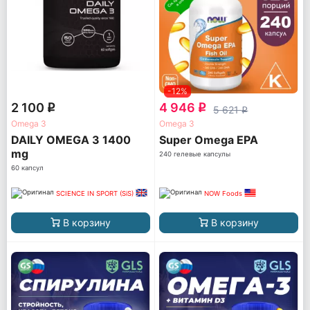
-12%
2 100
4 946
q
q
5 621
q
Omega 3
Omega 3
DAILY OMEGA 3 1400
Super Omega EPA
mg
240 гелевые капсулы
60 капсул
SCIENCE IN SPORT (SiS)
NOW Foods
В корзину
В корзину