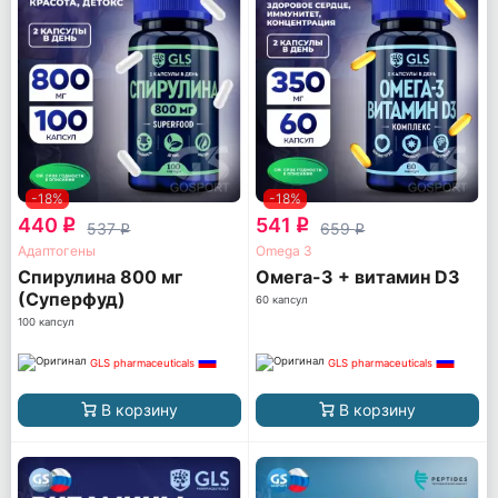
-18%
-18%
440
541
q
q
537
659
q
q
Адаптогены
Omega 3
Спирулина 800 мг
Омега-3 + витамин D3
(Суперфуд)
60 капсул
100 капсул
GLS pharmaceuticals
GLS pharmaceuticals
В корзину
В корзину