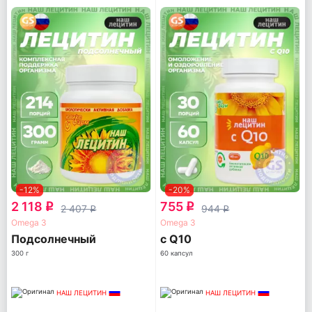
-12%
-20%
2 118
755
q
q
2 407
944
q
q
Omega 3
Omega 3
Подсолнечный
с Q10
300 г
60 капсул
НАШ ЛЕЦИТИН
НАШ ЛЕЦИТИН