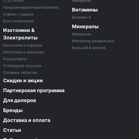
COLLAGEN
Минералы
Предтренировочный комплекс
Витамины
Кофеин, гуарана
Витамин A
Восстановление
Минералы
Изотоники &
Минералы
Электролиты
Минералы раздельные
Изотоники в порошке
Кальций & магний
Изотоники в шипучках
Концентраты
Углеводная загрузка
Солевые таблетки
Скидки и акции
Партнерская программа
Для дилеров
Бренды
Доставка и оплата
Статьи