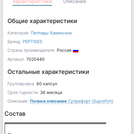
Характеристики
Описание
Общие характеристики
Категория
Пептиды Хавинсона
Бренд
PEPTIDES
Страна производителя
Россия
Артикул
7020440
Остальные характеристики
Группировка
60 капсул
Срок годности
36 месяца
Описание
Полное описание
Супрефорт (Suprefort)
Состав
на су