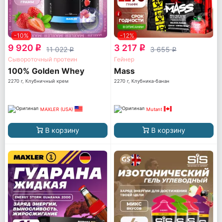
-10%
-12%
9 920
3 217
q
q
11 022
3 655
q
q
Сывороточный протеин
Гейнер
100% Golden Whey
Mass
2270 г, Клубничный крем
2270 г, Клубника-банан
MAXLER (USA)
Mutant
В корзину
В корзину