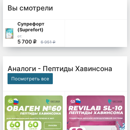
Вы смотрели
Супрефорт
(Suprefort)
от:
5 700
q
6 951
q
Аналоги - Пептиды Хавинсона
Посмотреть все