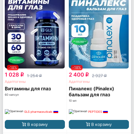
-18%
-18%
1 028
2 400
q
q
1 254
2 927
q
q
Адаптогены
Адаптогены
Витамины для глаз
Пиналекс (Pinalex)
бальзам для глаз
60 капсул
10 мл
GLS pharmaceuticals
PEPTIDES
В корзину
В корзину