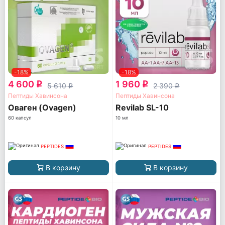
-18%
-18%
4 600
1 960
q
q
5 610
2 390
q
q
Пептиды Хавинсона
Пептиды Хавинсона
Оваген (Ovagen)
Revilab SL-10
60 капсул
10 мл
PEPTIDES
PEPTIDES
В корзину
В корзину