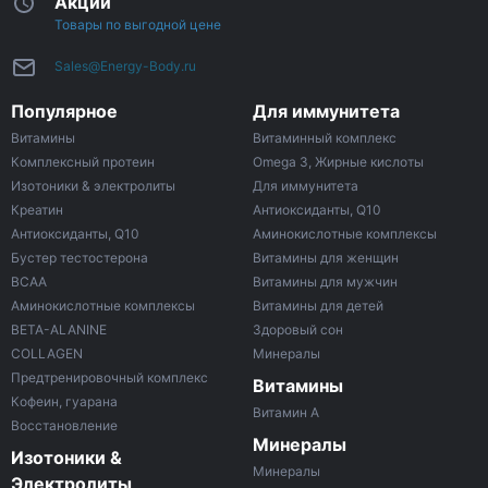
Акции
Товары по выгодной цене
Sales@Energy-Body.ru
Популярное
Для иммунитета
Витамины
Витаминный комплекс
Комплексный протеин
Omega 3, Жирные кислоты
Изотоники & электролиты
Для иммунитета
Креатин
Антиоксиданты, Q10
Антиоксиданты, Q10
Аминокислотные комплексы
Бустер тестостерона
Витамины для женщин
ВСАА
Витамины для мужчин
Аминокислотные комплексы
Витамины для детей
BETA-ALANINE
Здоровый сон
COLLAGEN
Минералы
Предтренировочный комплекс
Витамины
Кофеин, гуарана
Витамин A
Восстановление
Минералы
Изотоники &
Минералы
Электролиты