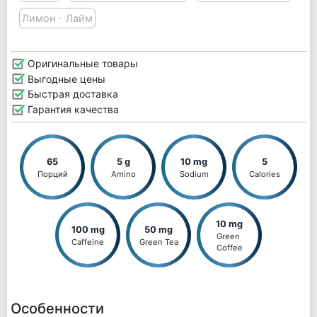
Лимон - Лайм
Оригинальные товары
Выгодные цены
Быстрая доставка
Гарантия качества
65
5 g
10 mg
5
Порций
Amino
Sodium
Calories
10 mg
100 mg
50 mg
Green 
Caffeine
Green Tea
Coffee
Особенности