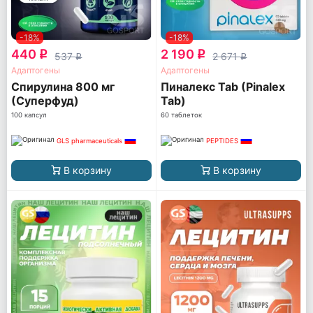
-18%
-18%
440
2 190
q
q
537
2 671
q
q
Адаптогены
Адаптогены
Спирулина 800 мг
Пиналекс Tab (Pinalex
(Суперфуд)
Tab)
100 капсул
60 таблеток
GLS pharmaceuticals
PEPTIDES
В корзину
В корзину