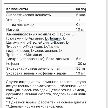
Компоненты
на порцию (9 г)
Энергетическая ценность
5 ккал
Углеводы
1 г
из них сахар
0 г
Натрий
10 мг
Аминокислотный комплекс
(Таурин, L-
Глютамин, L-Аргинин,
L-Лейцин
; L-
Цитруллин, L-Изолейцин, L-Валин, L-
Тирозин, L-Гистидин, L-Лизина
гидрохлорид, L-Фенилаланин, L-
Треонин, L-Метионин
(микронизированные), Бета-аланин)
5 г
Кофеин
100 мг
Экстракт листьев зеленого чая
50 мг
Экстракт зеленых кофейных зерен
10 мг
Другие ингредиенты: лимонная кислота, натуральные и
искусственные ароматизаторы, яблочная кислота, диоксид 
кальция, смесь камедей (целлюлозная камедь, ксантановая
сукралоза, винная кислота, подсолнечный и/или соевый леци
инулин.
*% дневной нормы рассчитан на основе диеты в 2000 калор
**Дневная норма не установлена.