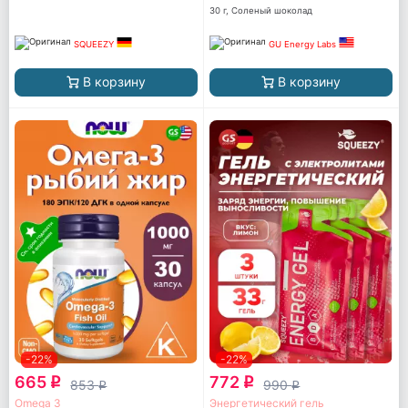
caffeine
30 г, Соленый шоколад
SQUEEZY
GU Energy Labs
В корзину
В корзину
-22%
-22%
665
772
q
q
853
990
q
q
Omega 3
Энергетический гель