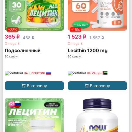
-22%
-18%
365
1 523
q
q
468
1 857
q
q
Omega 3
Omega 3
Подсолнечный
Lecithin 1200 mg
30 капсул
60 капсул
НАШ ЛЕЦИТИН
UltraSupps
В корзину
В корзину