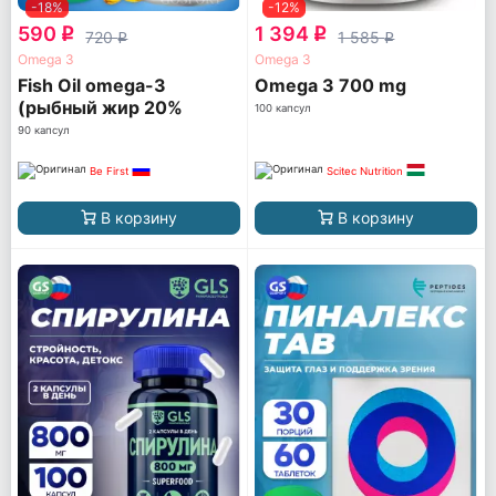
-18%
-12%
590
1 394
q
q
720
1 585
q
q
Omega 3
Omega 3
Fish Oil omega-3
Omega 3 700 mg
(рыбный жир 20%
100 капсул
ПНЖК)
90 капсул
Be First
Scitec Nutrition
В корзину
В корзину