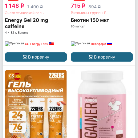
1 148
715
q
q
1 400
894
q
q
Энергетический гель
Витамины группы B
Energy Gel 20 mg
Биотин 150 мкг
caffeine
60 капсул
4 x 32 г, Ваниль
GU Energy Labs
Летофарм
В корзину
В корзину