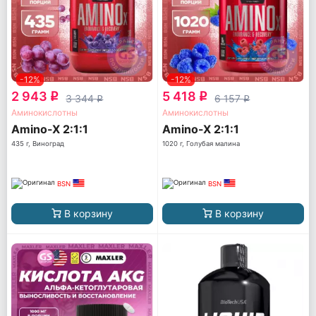
-12%
-12%
2 943
5 418
q
q
3 344
6 157
q
q
Аминокислотны
Аминокислотны
Amino-X 2:1:1
Amino-X 2:1:1
435 г, Виноград
1020 г, Голубая малина
BSN
BSN
В корзину
В корзину