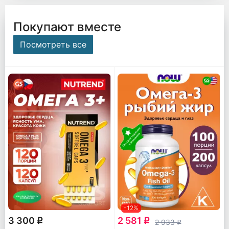
Покупают вместе
Посмотреть все
-12%
3 300
2 581
q
q
2 933
q