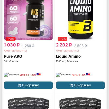
-20%
-12%
1 030
2 202
q
q
1 288
2 503
q
q
Аминокислотны
Аминокислотны
Pure AKG
Liquid Amino
60 таблеток
1000 мл, Апельсин
MAXLER (USA)
BioTechUSA
В корзину
В корзину