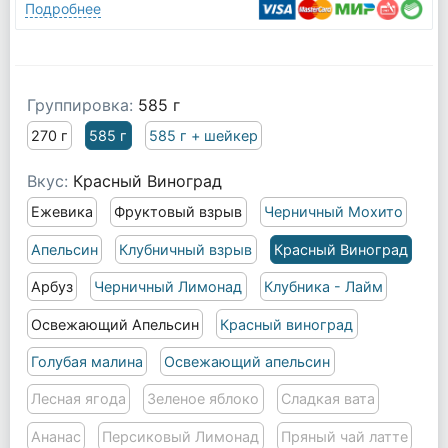
Подробнее
Группировка:
585 г
270 г
585 г
585 г + шейкер
Вкус:
Красный Виноград
Ежевика
Фруктовый взрыв
Черничный Мохито
Апельсин
Клубничный взрыв
Красный Виноград
Арбуз
Черничный Лимонад
Клубника - Лайм
Освежающий Апельсин
Красный виноград
Голубая малина
Освежающий апельсин
Лесная ягода
Зеленое яблоко
Сладкая вата
Ананас
Персиковый Лимонад
Пряный чай латте