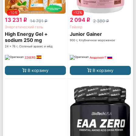
-10%
-12%
13 231
2 094
q
q
14 701
2 380
q
q
Энергетический гель
Гейнер
High Energy Gel +
Junior Gainer
sodium 250 mg
900 г, Клубничное мороженое
24 x 76 г, Соленый арахис и мёд
226ERS
Академия-Т
В корзину
В корзину