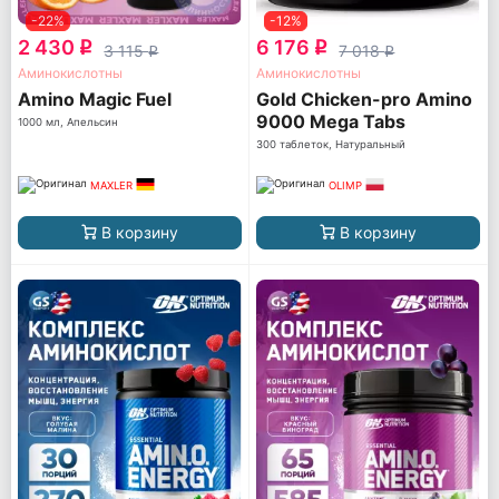
-22%
-12%
2 430
6 176
q
q
3 115
7 018
q
q
Аминокислотны
Аминокислотны
Amino Magic Fuel
Gold Chicken-pro Amino
9000 Mega Tabs
1000 мл, Апельсин
300 таблеток, Натуральный
MAXLER
OLIMP
В корзину
В корзину