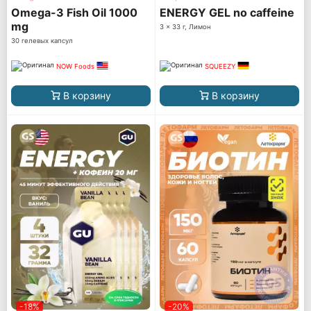
Omega-3 Fish Oil 1000
ENERGY GEL no caffeine
mg
3 x 33 г, Лимон
30 гелевых капсул
NOW Foods
SQUEEZY
В корзину
В корзину
-18%
-20%