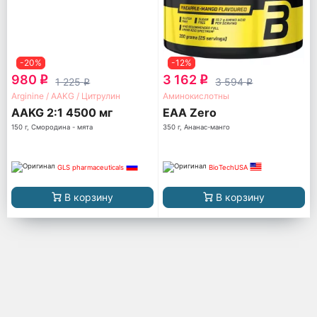
-20%
-12%
980
3 162
q
q
1 225
3 594
q
q
Arginine / AAKG / Цитрулин
Аминокислотны
AAKG 2:1 4500 мг
EAA Zero
150 г, Смородина - мята
350 г, Ананас-манго
GLS pharmaceuticals
BioTechUSA
В корзину
В корзину