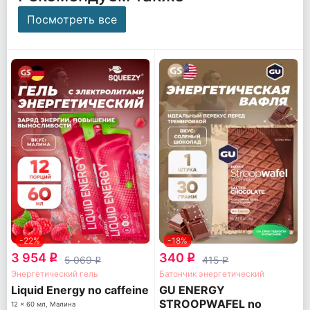
Посмотреть все
-22%
-18%
3 954
340
q
q
5 069
415
q
q
Энергетический гель
Батончик энергетический
Liquid Energy no caffeine
GU ENERGY
STROOPWAFEL no
12 x 60 мл, Малина