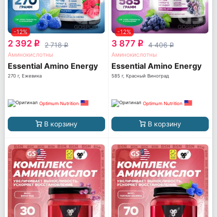
-12%
-12%
2 392
3 877
q
q
2 718
4 406
q
q
Аминокислотны
Аминокислотны
Essential Amino Energy
Essential Amino Energy
270 г, Ежевика
585 г, Красный Виноград
Optimum Nutrition
Optimum Nutrition
В корзину
В корзину