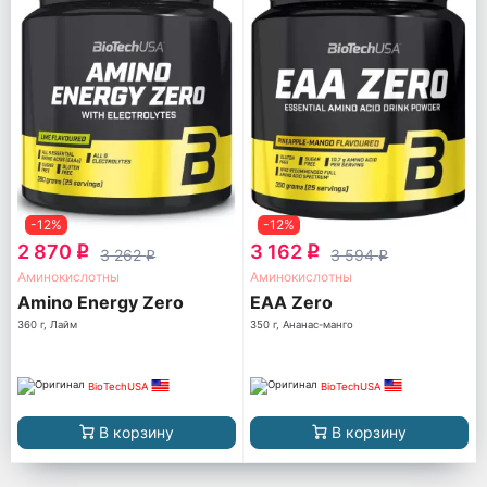
-12%
-12%
2 870
3 162
q
q
3 262
3 594
q
q
Аминокислотны
Аминокислотны
Amino Energy Zero
EAA Zero
360 г, Лайм
350 г, Ананас-манго
BioTechUSA
BioTechUSA
В корзину
В корзину