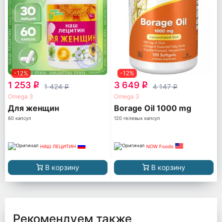
-12%
-12%
1 253
3 649
q
q
1 424
4 147
q
q
Omega 3
Omega 3
Для женщин
Borage Oil 1000 mg
60 капсул
120 гелевых капсул
НАШ ЛЕЦИТИН
NOW Foods
В корзину
В корзину
Рекомендуем также