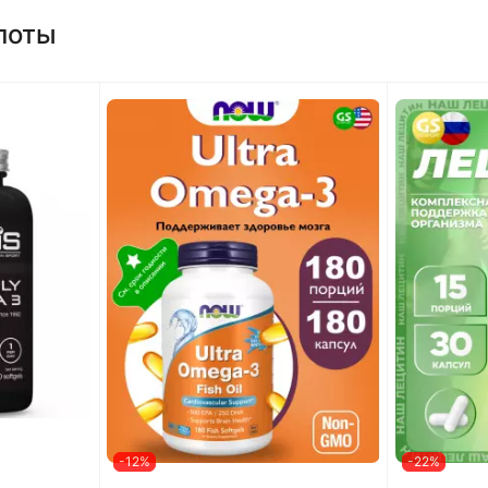
лоты
-12%
-22%