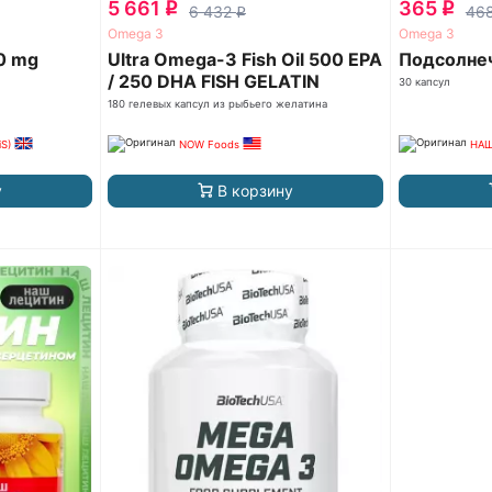
5 661
365
q
q
6 432
46
q
Omega 3
Omega 3
0 mg
Ultra Omega-3 Fish Oil 500 EPA
Подсолне
/ 250 DHA FISH GELATIN
30 капсул
180 гелевых капсул из рыбьего желатина
iS)
NOW Foods
НАШ
у
В корзину