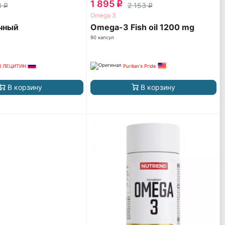
1 895
q
8
2 153
q
q
Omega 3
чный
Omega-3 Fish oil 1200 mg
90 капсул
 ЛЕЦИТИН
Puritan's Pride
В корзину
В корзину