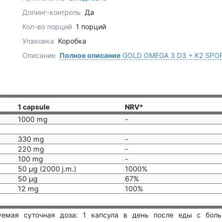
Допинг-контроль
Да
Кол-во порций
1 порций
Упаковка
Коробка
Описание
Полное описание
GOLD OMEGA 3 D3 + K2 SPO
1 capsule
NRV*
1000 mg
-
330 mg
-
220 mg
-
100 mg
-
50 µg (2000 j.m.)
1000%
50 µg
67%
12 mg
100%
уемая суточная доза: 1 капсула в день после еды с бол